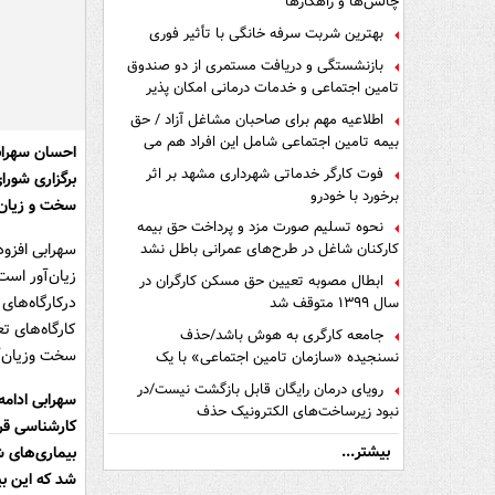
چالش‌ها و راهکارها
بهترین شربت سرفه خانگی با تأثیر فوری
بازنشستگی و دریافت مستمری از دو صندوق
تامین اجتماعی و خدمات درمانی امکان پذیر
است ؟
اطلاعیه مهم برای صاحبان مشاغل آزاد / حق
بیمه تامین اجتماعی شامل این افراد هم می
احسان سهرابی
شود
فوت کارگر خدماتی شهرداری مشهد بر اثر
برگزاری شورا
برخورد با خودرو
سخت و زیان‌
نحوه تسلیم صورت مزد و پرداخت حق بیمه
سهرابی افزو
کارکنان شاغل در طرح‌های عمرانی باطل نشد
زیان‌آور اس
ابطال مصوبه تعیین حق مسکن کارگران در
درکارگاه‌های
سال ۱۳۹۹ متوقف شد
کارگاه‌های 
جامعه کارگری به هوش باشد/حذف
سخت وزیان‌آو
نسنجیده «سازمان تامین اجتماعی» با یک
تفاهم نامه!
رویای درمان رایگان قابل بازگشت نیست/در
سهرابی ادامه
نبود زیرساخت‌های الکترونیک حذف
کارشناسی قرا
دفترچه‌های بیمه اشتباه مضاعف است
بیشتر...
بیماری‌های ش
شد که این بی