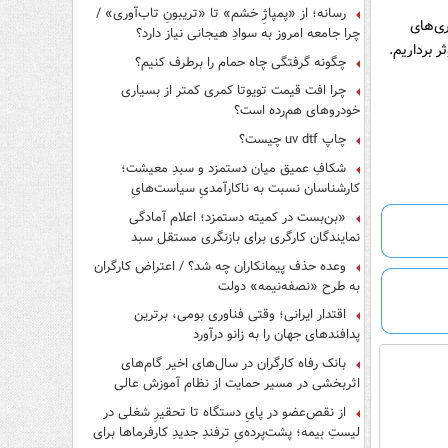
رسانه؛ از «پمپاژِ خشم» تا «تریبونِ تاب‌آوری» /
ری‌های
چرا جامعه امروز به سوادِ هیجانی نیاز دارد؟
ر برداریم.
چگونه گرفتگی چاه حمام را برطرف کنیم؟
چرا افت قیمت تویوتا کمری کمتر از بسیاری
خودروهای هم‌رده است؟
چاپ uv dtf چیست؟
شکافِ عمیق میان دستمزد و سبدِ معیشت؛
کارشناسان نسبت به ناکارآمدیِ سیاست‌هایِ
حمایتی هشدار دادند
«بن‌بست در کمیته دستمزد؛ اعلام آمادگی
نمایندگان کارگری برای بازنگری مستقل سبد
معیشت»
وعده حذف پیمانکاران چه شد؟ / اعتراض کارگران
به طرح «نصفه‌نیمه» دولت
اقتدار ایرانی؛ وقتی فناوری بومی، برترین
پدافندهای جهان را به زانو درآورد
بانک رفاه کارگران در سال‌های اخیر گام‌های
اثربخشی در مسیر حمایت از نظام آموزش عالی
برداشته است
از نقص‌عضو در پایِ دستگاه تا تحقیرِ شغلی در
لیستِ بیمه؛ پشت‌پرده‌یِ ترفندِ جدیدِ کارفرماها برای