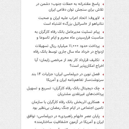
پاسخ مقتدرانه به حملات جنوب؛ دشمن در
تلاش برای سنجش توان دفاعی ایران
لاوروف: اتحاد اعراب علیه ایران و صحبت
نتانیاهو از «اسرائیل بزرگ» اشتباه است
پیام تسلیت مدیرعامل بانک رفاه کارگران به
مناسبت فرارسیدن ماه محرم و ایام تاسوعا و
عاشورای حسینی
پرداخت حدود ۱۱,۰۰۰ میلیارد ریال تسهیلات
ازدواج در خرداد ماه سال جاری توسط بانک رفاه
کارگران
تکلیف قرارداد کار بعد از مرخصی زایمان؛ آیا
اخراج امکان‌پذیر است؟
فصل نوین در دیپلماسی ایران؛ جزئیات ۱۴ بند
سرنوشت‌ساز تفاهم‌نامه ایران و آمریکا
چک دیجیتال بانک رفاه کارگران؛ تسریع و تسهیل
پرداخت‌های غیرنقدی مشتریان
همکاری اثربخش بانک رفاه کارگران با سازمان
تامین اجتماعی در ایام جنگ رمضان بی‌نظیر بود
پایان عصرِ «ابهام راهبردی» در دیپلماسی؛ توافق
ایران و آمریکا در آزمونِ «شفافیتِ ساختارمند»