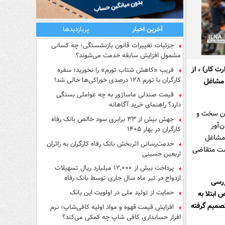
آخرین اخبار
پربازدیدها
جزئیات تغییرات قانون بازنشستگی؛ چه کسانی
مشمول افزایش سابقه خدمت می‌شوند؟
 کار) ، از
فریبِ «کاهش شتاب تورم» را نخورید؛ سفره
کارگران با تورم ۱۲۸ درصدی خوراکی‌ها خالی شد!
 مشاغل
قیمت صندلی ماساژور به چه عواملی بستگی
دارد؟ راهنمای خرید آگاهانه
ون سخت و
جهش بیش از ۳۳ برابری سود خالص بانک رفاه
‌آور
کارگران در بهار ۱۴۰۵
 مشاغل
خدمت‌رسانی اثربخش بانک رفاه کارگران به زائران
است متقاضی
اربعین حسینی
پرداخت بیش از ۱۲,۰۰۰ میلیارد ریال تسهیلات
ازدواج در تیر ماه سال جاری توسط بانک رفاه
ررسی
کارگران
حمایت از تولید ملی در اولویت این بانک
ابتلا به
تصمیم گرفته
افزایش قیمت قهوه و مواد اولیه کافی‌شاپ؛ نرم
افزار حسابداری کافی شاپ چه کمکی می‌کند؟