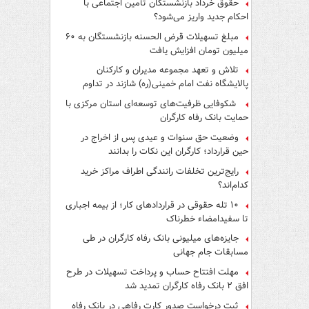
حقوق خرداد بازنشستگان تأمین اجتماعی با
احکام جدید واریز می‌شود؟
مبلغ تسهیلات قرض الحسنه بازنشستگان به ۶۰
میلیون تومان افزایش یافت
تلاش و تعهد مجموعه مدیران و کارکنان
پالایشگاه نفت امام خمینی(ره) شازند در تداوم
تولید در ایام جنگ رمضان، شایسته قدردانی است
شکوفایی ظرفیت‌های توسعه‌ای استان مرکزی با
حمایت بانک رفاه کارگران
وضعیت حق سنوات و عیدی پس از اخراج در
حین قرارداد؛ کارگران این نکات را بدانند
رایج‌ترین تخلفات رانندگی اطراف مراکز خرید
کدام‌اند؟
۱۰ تله حقوقی در قراردادهای کار؛ از بیمه اجباری
تا سفیدامضاء خطرناک
جایزه‌های میلیونی بانک رفاه کارگران در طی
مسابقات جام جهانی
مهلت افتتاح حساب و پرداخت تسهیلات در طرح
افق ۲ بانک رفاه کارگران تمدید شد
ثبت درخواست صدور کارت رفاهی در بانک رفاه