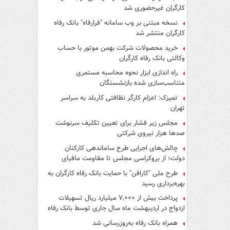
کارگران غیرحضوری شد
نسخه مبتنی بر وب سامانه "فرارفاه" بانک رفاه
کارگران منتشر شد
خرید محصولات شرکت بهمن موتور با حساب
وکالتی بانک رفاه کارگران
راه اندازی ابزار نحوه محاسبه مستمری
متناسب‌سازی شده بازنشستگان
تمیزک: اعزام کارگر نظافتی کاربلد به سراسر
تهران
مجلس زیر فشار برای تعیین تکلیف سرنوشت
صدها هزار نیروی شرکتی
چالش‌های اجرایی طرح ساماندهی کارکنان
دولت؛ از بروکراسی مجلس تا مقاومت مافیای
واسطه‌گری
طرح ملی "کارافن" با حمایت بانک رفاه کارگران به
بهره‌برداری رسید
پرداخت بیش از ۷,۰۰۰ میلیارد ریال تسهیلات
ازدواج در اردیبهشت ماه سال جاری توسط بانک رفاه
کارگران
همراه بانک رفاه به‌روزرسانی شد