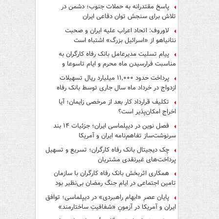
پاسخ مقتدرانه به حملات جنوب؛ دشمن در
تلاش برای سنجش توان دفاعی ایران
لاوروف: اتحاد اعراب علیه ایران و صحبت
نتانیاهو از «اسرائیل بزرگ» اشتباه است
پیام تسلیت مدیرعامل بانک رفاه کارگران به
مناسبت فرارسیدن ماه محرم و ایام تاسوعا و
عاشورای حسینی
پرداخت حدود ۱۱,۰۰۰ میلیارد ریال تسهیلات
ازدواج در خرداد ماه سال جاری توسط بانک رفاه
کارگران
تکلیف قرارداد کار بعد از مرخصی زایمان؛ آیا
اخراج امکان‌پذیر است؟
فصل نوین در دیپلماسی ایران؛ جزئیات ۱۴ بند
سرنوشت‌ساز تفاهم‌نامه ایران و آمریکا
چک دیجیتال بانک رفاه کارگران؛ تسریع و تسهیل
پرداخت‌های غیرنقدی مشتریان
همکاری اثربخش بانک رفاه کارگران با سازمان
تامین اجتماعی در ایام جنگ رمضان بی‌نظیر بود
پایان عصرِ «ابهام راهبردی» در دیپلماسی؛ توافق
ایران و آمریکا در آزمونِ «شفافیتِ ساختارمند»