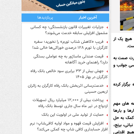
آخرین اخبار
پربازدیدها
جزئیات تغییرات قانون بازنشستگی؛ چه کسانی
مشمول افزایش سابقه خدمت می‌شوند؟
هیچ یک از
فریبِ «کاهش شتاب تورم» را نخورید؛ سفره
کارگران با تورم ۱۲۸ درصدی خوراکی‌ها خالی شد!
قیمت صندلی ماساژور به چه عواملی بستگی
 کرد: وزارت صمت به
دارد؟ راهنمای خرید آگاهانه
سی جوانب و
جهش بیش از ۳۳ برابری سود خالص بانک رفاه
کارگران در بهار ۱۴۰۵
رگزار کرده
خدمت‌رسانی اثربخش بانک رفاه کارگران به زائران
اربعین حسینی
پرداخت بیش از ۱۲,۰۰۰ میلیارد ریال تسهیلات
انه یکی از دغدغه های مهم
ازدواج در تیر ماه سال جاری توسط بانک رفاه
ا و بارها
کارگران
حمایت از تولید ملی در اولویت این بانک
ی کمک به حل
افزایش قیمت قهوه و مواد اولیه کافی‌شاپ؛ نرم
اتی، برنج،
افزار حسابداری کافی شاپ چه کمکی می‌کند؟
ال های اخیر هیچ اقدامی