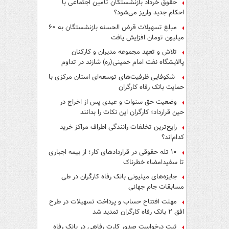
حقوق خرداد بازنشستگان تأمین اجتماعی با
احکام جدید واریز می‌شود؟
مبلغ تسهیلات قرض الحسنه بازنشستگان به ۶۰
میلیون تومان افزایش یافت
تلاش و تعهد مجموعه مدیران و کارکنان
پالایشگاه نفت امام خمینی(ره) شازند در تداوم
تولید در ایام جنگ رمضان، شایسته قدردانی است
شکوفایی ظرفیت‌های توسعه‌ای استان مرکزی با
حمایت بانک رفاه کارگران
وضعیت حق سنوات و عیدی پس از اخراج در
حین قرارداد؛ کارگران این نکات را بدانند
رایج‌ترین تخلفات رانندگی اطراف مراکز خرید
کدام‌اند؟
۱۰ تله حقوقی در قراردادهای کار؛ از بیمه اجباری
تا سفیدامضاء خطرناک
جایزه‌های میلیونی بانک رفاه کارگران در طی
مسابقات جام جهانی
مهلت افتتاح حساب و پرداخت تسهیلات در طرح
افق ۲ بانک رفاه کارگران تمدید شد
ثبت درخواست صدور کارت رفاهی در بانک رفاه