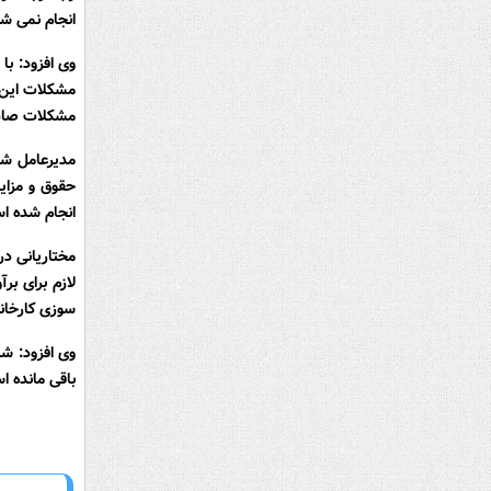
انجام نمی شو
وی افزود: ب
مشکلات این 
مشکلات صادر
مدیرعامل شر
حقوق و مزایا
انجام شده اس
مختاریانی د
لازم برای ب
سوزی کارخانه
وی افزود: شر
باقی مانده ا