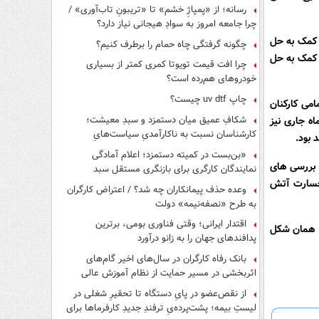
رسانه؛ از «پمپاژِ خشم» تا «تریبونِ تاب‌آوری» /
چرا جامعه امروز به سوادِ هیجانی نیاز دارد؟
 کمک به حل
چگونه گرفتگی چاه حمام را برطرف کنیم؟
 کمک به حل
چرا افت قیمت تویوتا کمری کمتر از بسیاری
خودروهای هم‌رده است؟
چاپ uv dtf چیست؟
می کارکنان
شکافِ عمیق میان دستمزد و سبدِ معیشت؛
اه جاری نیز
کارشناسان نسبت به ناکارآمدیِ سیاست‌هایِ
 بود.
حمایتی هشدار دادند
«بن‌بست در کمیته دستمزد؛ اعلام آمادگی
 بررسی های
نمایندگان کارگری برای بازنگری مستقل سبد
معیشت»
 خسارت آتش
وعده حذف پیمانکاران چه شد؟ / اعتراض کارگران
به طرح «نصفه‌نیمه» دولت
اقتدار ایرانی؛ وقتی فناوری بومی، برترین
به همان شکل
پدافندهای جهان را به زانو درآورد
بانک رفاه کارگران در سال‌های اخیر گام‌های
اثربخشی در مسیر حمایت از نظام آموزش عالی
برداشته است
از نقص‌عضو در پایِ دستگاه تا تحقیرِ شغلی در
لیستِ بیمه؛ پشت‌پرده‌یِ ترفندِ جدیدِ کارفرماها برای