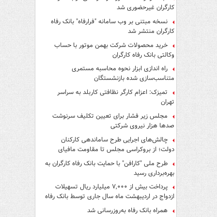
کارگران غیرحضوری شد
نسخه مبتنی بر وب سامانه "فرارفاه" بانک رفاه
کارگران منتشر شد
خرید محصولات شرکت بهمن موتور با حساب
وکالتی بانک رفاه کارگران
راه اندازی ابزار نحوه محاسبه مستمری
متناسب‌سازی شده بازنشستگان
تمیزک: اعزام کارگر نظافتی کاربلد به سراسر
تهران
مجلس زیر فشار برای تعیین تکلیف سرنوشت
صدها هزار نیروی شرکتی
چالش‌های اجرایی طرح ساماندهی کارکنان
دولت؛ از بروکراسی مجلس تا مقاومت مافیای
واسطه‌گری
طرح ملی "کارافن" با حمایت بانک رفاه کارگران به
بهره‌برداری رسید
پرداخت بیش از ۷,۰۰۰ میلیارد ریال تسهیلات
ازدواج در اردیبهشت ماه سال جاری توسط بانک رفاه
کارگران
همراه بانک رفاه به‌روزرسانی شد