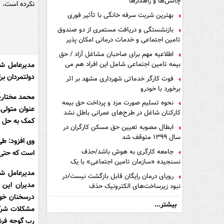
چالش‌ها و راهکارها
نکرده است.
بهترین شربت سرفه خانگی با تأثیر فوری
بازنشستگی و دریافت مستمری از دو صندوق
تامین اجتماعی و خدمات درمانی امکان پذیر
است ؟
اطلاعیه مهم برای صاحبان مشاغل آزاد / حق
بیمه تامین اجتماعی شامل این افراد هم می
مدیرعامل ش
شود
دولتمردان برای کمک به حفظ
فوت کارگر خدماتی شهرداری مشهد بر اثر
برخورد با خودرو
نحوه تسلیم صورت مزد و پرداخت حق بیمه
عنوان متولی
کارکنان شاغل در طرح‌های عمرانی باطل نشد
کمک به حل ب
ابطال مصوبه تعیین حق مسکن کارگران در
سال ۱۳۹۹ متوقف شد
وی افزود: ط
جامعه کارگری به هوش باشد/حذف
است که حتی 
نسنجیده «سازمان تامین اجتماعی» با یک
تفاهم نامه!
رویای درمان رایگان قابل بازگشت نیست/در
مدیران این
نبود زیرساخت‌های الکترونیک حذف
دفترچه‌های بیمه اشتباه مضاعف است
درسخنان خود 
بیشتر...
مشکلات شرکت