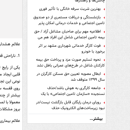
چالش‌ها و راهکارها
بهترین شربت سرفه خانگی با تأثیر فوری
بازنشستگی و دریافت مستمری از دو صندوق
تامین اجتماعی و خدمات درمانی امکان پذیر
است ؟
اطلاعیه مهم برای صاحبان مشاغل آزاد / حق
بیمه تامین اجتماعی شامل این افراد هم می
شود
علائم هشدار
فوت کارگر خدماتی شهرداری مشهد بر اثر
برخورد با خودرو
1. ناراحتی قفسه سینه از حس درد تا تیر کشیدن
نحوه تسلیم صورت مزد و پرداخت حق بیمه
کارکنان شاغل در طرح‌های عمرانی باطل نشد
یکی از رایج
ابطال مصوبه تعیین حق مسکن کارگران در
قلبی ایجاد 
سال ۱۳۹۹ متوقف شد
نوعی این تجر
جامعه کارگری به هوش باشد/حذف
روی قفسه سی
نسنجیده «سازمان تامین اجتماعی» با یک
بیشتر از چن
تفاهم نامه!
معمولا با لم
رویای درمان رایگان قابل بازگشت نیست/در
نبود زیرساخت‌های الکترونیک حذف
بروز مشکلات
دفترچه‌های بیمه اشتباه مضاعف است
بیشتر...
علائم بیماری