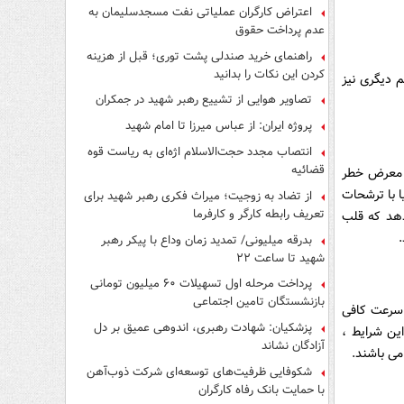
اعتراض کارگران عملیاتی نفت مسجدسلیمان به
عدم پرداخت حقوق
راهنمای خرید صندلی پشت توری؛ قبل از هزینه
کردن این نکات را بدانید
م دیگری نیز
تصاویر هوایی از تشییع رهبر شهید در جمکران
پروژه ایران: از عباس میرزا تا امام شهید
انتصاب مجدد حجت‌الاسلام اژه‌ای به ریاست قوه‌
قضائیه
ر معرض خطر
ا با ترشحات
از تضاد به زوجیت؛ میراث فکری رهبر شهید برای
تعریف رابطه کارگر و کارفرما
دهد که قلب
بدرقه میلیونی/ تمدید زمان وداع با پیکر رهبر
شهید تا ساعت ۲۲
پرداخت مرحله اول تسهیلات ۶۰ میلیون تومانی
بازنشستگان تامین اجتماعی
 سرعت کافی
پزشکیان: شهادت رهبری، اندوهی عمیق بر دل
ین شرایط ،
آزادگان نشاند
می باشند.
شکوفایی ظرفیت‌های توسعه‌ای شرکت ذوب‌آهن
با حمایت‌ بانک رفاه کارگران