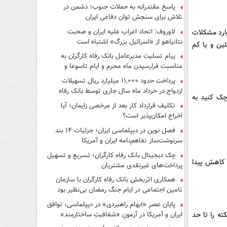
پاسخ مقتدرانه به حملات جنوب؛ دشمن در
تلاش برای سنجش توان دفاعی ایران
لاوروف: اتحاد اعراب علیه ایران و صحبت
ارد مشکلات
نتانیاهو از «اسرائیل بزرگ» اشتباه است
ین و یا کم
پیام تسلیت مدیرعامل بانک رفاه کارگران به
مناسبت فرارسیدن ماه محرم و ایام تاسوعا و
عاشورای حسینی
پرداخت حدود ۱۱,۰۰۰ میلیارد ریال تسهیلات
ازدواج در خرداد ماه سال جاری توسط بانک رفاه
چک کنید به
کارگران
تکلیف قرارداد کار بعد از مرخصی زایمان؛ آیا
اخراج امکان‌پذیر است؟
فصل نوین در دیپلماسی ایران؛ جزئیات ۱۴ بند
سرنوشت‌ساز تفاهم‌نامه ایران و آمریکا
چک دیجیتال بانک رفاه کارگران؛ تسریع و تسهیل
 کاهش پیدا
پرداخت‌های غیرنقدی مشتریان
همکاری اثربخش بانک رفاه کارگران با سازمان
تامین اجتماعی در ایام جنگ رمضان بی‌نظیر بود
پایان عصرِ «ابهام راهبردی» در دیپلماسی؛ توافق
ایران و آمریکا در آزمونِ «شفافیتِ ساختارمند»
لبی و سکته را تا حد