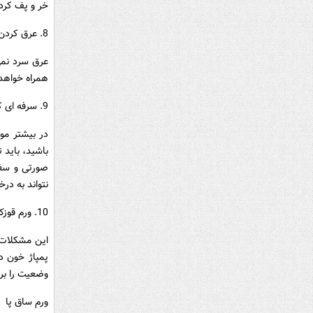
خر و پف کرد
8. عرق کردن
عرق سرد نمی 
همراه خواهد 
9. سرفه ای که متوقف نمی شود.
در بیشتر مو
باشید، باید 
صورتی و سفی
نتواند به در
10. ورم قوزک ، ساق و کف پا
این مشکلات 
پمپاژ خون د
وضعیت را برا
ورم ساق پا