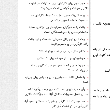
فرار از قانون چیست؟
خبر مهم برای کارگران؛ پایه سنوات در قرارداد
دائم و موقت چگونه پرداخت می‌شود؟
پیام تبریک مدیرعامل بانک رفاه کارگران به
مناسبت هفته تامین اجتماعی
هیچه قلب ،
بانک رفاه کارگران همواره در پی ارتقای سطح
خدمات‌رسانی به بازنشستگان است
چک امن دیجیتال حقوقی؛ خدمت جدید بانک
رفاه کارگران برای کسب‌وکارها
سختی از پله
کدام مدل نیسان از همه بهتر است؟
ه کنید. این
خوشبوترین عطر مردانه برای تابستان
مهارت‌هایی که شانس مهاجرت کاری را بالا
می‌برند کدامند؟
شد.
راهنمای انتخاب بهترین سروو موتور برای پروژه
شما
رأی جدید دیوان عدالت اداری چه می‌گوید؟ نه
یاد می شود
ابطال کامل مقررات مناطق آزاد، نه بازگشت قانون
یادی را به
کار
مسمومیت ۲۲ کارگر در شهرک صنعتی سعیدآباد
گلپایگان بر اثر نشت گاز کلر