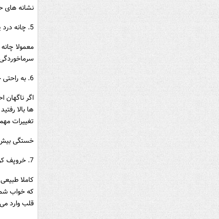
نشانه های ح
5. چانه درد یا گلودرد
معمولا چانه
سرماخوردگی 
6. به راحتی خسته شدن و خستگی بیش از حد
اگر ناگهان ا
ها بالا رفتی
تغییرات مهم 
خستگی بیش ا
7. خروپف کردن
کاملا طبیعی
که خواب شما
قلب وارد می 