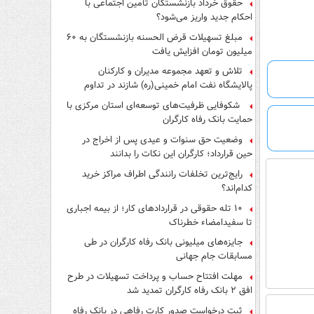
حقوق خرداد بازنشستگان تأمین اجتماعی با
احکام جدید واریز می‌شود؟
مبلغ تسهیلات قرض الحسنه بازنشستگان به ۶۰
میلیون تومان افزایش یافت
تلاش و تعهد مجموعه مدیران و کارکنان
پالایشگاه نفت امام خمینی(ره) شازند در تداوم
تولید در ایام جنگ رمضان، شایسته قدردانی است
شکوفایی ظرفیت‌های توسعه‌ای استان مرکزی با
حمایت بانک رفاه کارگران
وضعیت حق سنوات و عیدی پس از اخراج در
حین قرارداد؛ کارگران این نکات را بدانند
رایج‌ترین تخلفات رانندگی اطراف مراکز خرید
کدام‌اند؟
۱۰ تله حقوقی در قراردادهای کار؛ از بیمه اجباری
تا سفیدامضاء خطرناک
جایزه‌های میلیونی بانک رفاه کارگران در طی
مسابقات جام جهانی
مهلت افتتاح حساب و پرداخت تسهیلات در طرح
افق ۲ بانک رفاه کارگران تمدید شد
ثبت درخواست صدور کارت رفاهی در بانک رفاه