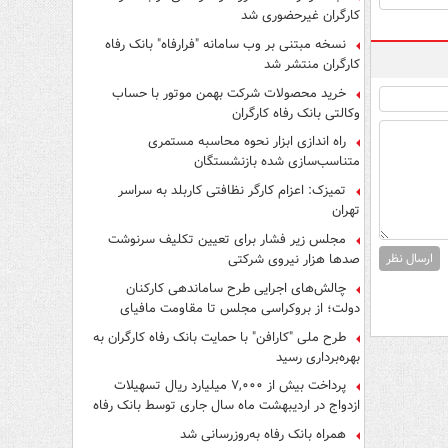
کارگران غیرحضوری شد
نسخه مبتنی بر وب سامانه "فرارفاه" بانک رفاه
کارگران منتشر شد
خرید محصولات شرکت بهمن موتور با حساب
وکالتی بانک رفاه کارگران
راه اندازی ابزار نحوه محاسبه مستمری
متناسب‌سازی شده بازنشستگان
تمیزک: اعزام کارگر نظافتی کاربلد به سراسر
تهران
مجلس زیر فشار برای تعیین تکلیف سرنوشت
صدها هزار نیروی شرکتی
ارسال نظر
چالش‌های اجرایی طرح ساماندهی کارکنان
دولت؛ از بروکراسی مجلس تا مقاومت مافیای
واسطه‌گری
طرح ملی "کارافن" با حمایت بانک رفاه کارگران به
بهره‌برداری رسید
پرداخت بیش از ۷,۰۰۰ میلیارد ریال تسهیلات
ازدواج در اردیبهشت ماه سال جاری توسط بانک رفاه
کارگران
همراه بانک رفاه به‌روزرسانی شد