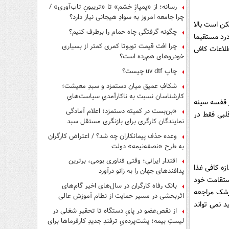
رسانه؛ از «پمپاژِ خشم» تا «تریبونِ تاب‌آوری» /
چرا جامعه امروز به سوادِ هیجانی نیاز دارد؟
کن است بالا
چگونه گرفتگی چاه حمام را برطرف کنیم؟
درد مستقیما
چرا افت قیمت تویوتا کمری کمتر از بسیاری
لاعات کافی
خودروهای هم‌رده است؟
چاپ uv dtf چیست؟
شکافِ عمیق میان دستمزد و سبدِ معیشت؛
کارشناسان نسبت به ناکارآمدیِ سیاست‌هایِ
 قفسه سینه
حمایتی هشدار دادند
«بن‌بست در کمیته دستمزد؛ اعلام آمادگی
قلبی فقط در
نمایندگان کارگری برای بازنگری مستقل سبد
معیشت»
وعده حذف پیمانکاران چه شد؟ / اعتراض کارگران
به طرح «نصفه‌نیمه» دولت
اقتدار ایرانی؛ وقتی فناوری بومی، برترین
زه کافی غذا
پدافندهای جهان را به زانو درآورد
استقامت خود
بانک رفاه کارگران در سال‌های اخیر گام‌های
زشک مراجعه
اثربخشی در مسیر حمایت از نظام آموزش عالی
 نمی تواند
برداشته است
از نقص‌عضو در پایِ دستگاه تا تحقیرِ شغلی در
لیستِ بیمه؛ پشت‌پرده‌یِ ترفندِ جدیدِ کارفرماها برای