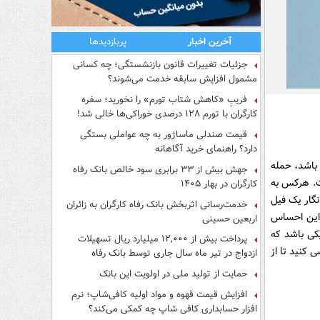
آخرین اخبار
پربازدیدها
جزئیات تغییرات قانون بازنشستگی؛ چه کسانی
مشمول افزایش سابقه خدمت می‌شوند؟
فریبِ «کاهش شتاب تورم» را نخورید؛ سفره
کارگران با تورم ۱۲۸ درصدی خوراکی‌ها خالی شد!
قیمت صندلی ماساژور به چه عواملی بستگی
دارد؟ راهنمای خرید آگاهانه
باشد، حمله
جهش بیش از ۳۳ برابری سود خالص بانک رفاه
ت. هرکس به
کارگران در بهار ۱۴۰۵
نگار یک فیل
خدمت‌رسانی اثربخش بانک رفاه کارگران به زائران
 این احساس
اربعین حسینی
کی باشد که
پرداخت بیش از ۱۲,۰۰۰ میلیارد ریال تسهیلات
کنید تا از
ازدواج در تیر ماه سال جاری توسط بانک رفاه
کارگران
حمایت از تولید ملی در اولویت این بانک
افزایش قیمت قهوه و مواد اولیه کافی‌شاپ؛ نرم
افزار حسابداری کافی شاپ چه کمکی می‌کند؟