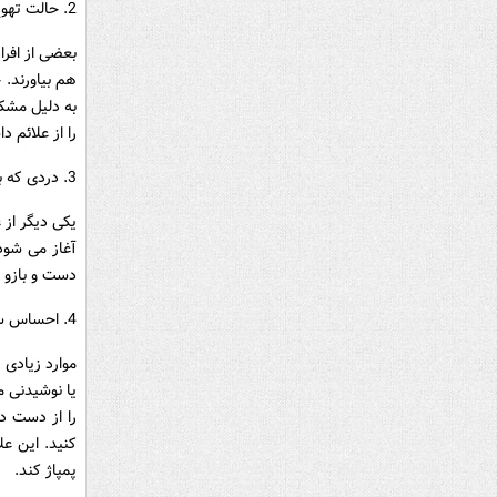
2. حالت تهوع ، سوزش معده ، دل درد یا سوء هاضمه
بعضی از افرا
هم بیاورند. 
به دلیل مشک
را از علائم د
3. دردی که به بازوها می رسد.
یکی دیگر از 
آغاز می شود 
دست و بازو 
4. احساس سرگیجه و سبک شدن سر
موارد زیادی 
یا نوشیدنی م
را از دست د
کنید. این عل
پمپاژ کند.