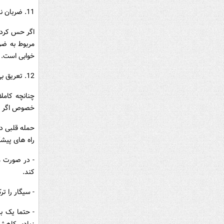
11. ضربان نامنظم قلب
اگر حس کردی
مربوط به ضر
خوابی است.
12. تعریق بی دلیل
چنانچه کامل
خصوص اگر ای
حمله قلبی در
راه های پیشگ
- در صورت م
کند.
- سیگار را ترک کنی