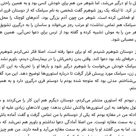
یل با او درگیر می‌شد، اما شوهر من هم برای خودش کسی بود و به‌ همین راحتی ن
 در کرد. تا اینکه یک روز شوهرم گفت شخصی به نام سیامک که از دوستان فری ا
 او فحاشی کرده است. شوهر من چون آدم بزرگی بود، آدم‌های کوچک را محل نم
سیامک هم تمامی نداشت؛ او مرتب رجز می‌خواند و ساسان را به درگیری تشویق 
 من را به موش تشبیه کرده و گفته بود از ترس برای دعوا نمی‌آیی. همین 
عصبانی شود.
ز دوستان شوهرم شنیدم که او برای دعوا رفته است. اصلا فکر نمی‌کردم شوهرم
حرفه‌ای بلد بود دعوا کند. وقتی بدن زخمی‌اش را در بیمارستان دیدم، باورم نشد ای
سیامک خودش می‌خواست با شوهرم درگیر شود و بارها او را تحریک به این کار ک
 زن، سیامک مورد پرسش قرار گرفت تا درباره استوری‌ها توضیح دهد. این مرد گ
ی‌شناختم. مدتی بود که متوجه شده بودم با دوستم فری درگیری دارد و به‌ همی
تم.
نبودم که استوری منتشر می‌کردم، دوستان دیگرم هم این کار را می‌کردند و م
ول بخواهد به این استوری‌ها واکنش نشان بدهد؛ چون لات‌های زیادی علیه او ا
حادثه من در مغازه بودم که یکی از دوستانم با من تماس گرفت و گفت آماده با
 به سمت مغازه توست. من اصلا آمادگی دعوا نداشتم و باورم هم نمی‌شد که س
کند، اما به من گفتند او با چند نفر به سمت مغازه می‌آید و قمه دارند. من هم چیزی