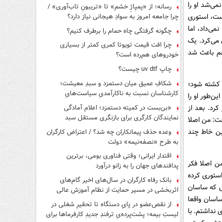
می‌شد او را
رسانه؛ از «پمپاژِ خشم» تا «تریبونِ تاب‌آوری» /
چرا جامعه امروز به سوادِ هیجانی نیاز دارد؟
ست، استوری
ی‌داد، اما
چگونه گرفتگی چاه حمام را برطرف کنیم؟
می‌کرد. یک
چرا افت قیمت تویوتا کمری کمتر از بسیاری
هم باعث شد
خودروهای هم‌رده است؟
چاپ uv dtf چیست؟
شکافِ عمیق میان دستمزد و سبدِ معیشت؛
 کشته شود؛
کارشناسان نسبت به ناکارآمدیِ سیاست‌هایِ
ن‌طور او را
حمایتی هشدار دادند
«بن‌بست در کمیته دستمزد؛ اعلام آمادگی
رد. بعد از
نمایندگان کارگری برای بازنگری مستقل سبد
فت: من اصلا
معیشت»
ن‌ خاط چند
وعده حذف پیمانکاران چه شد؟ / اعتراض کارگران
به طرح «نصفه‌نیمه» دولت
اقتدار ایرانی؛ وقتی فناوری بومی، برترین
ن اصلا فکر
پدافندهای جهان را به زانو درآورد
ستوری کرده
بانک رفاه کارگران در سال‌های اخیر گام‌های
ش که ساسان
اثربخشی در مسیر حمایت از نظام آموزش عالی
اسان واقعا
برداشته است
از نقص‌عضو در پایِ دستگاه تا تحقیرِ شغلی در
 نداشتم. با
لیستِ بیمه؛ پشت‌پرده‌یِ ترفندِ جدیدِ کارفرماها برای