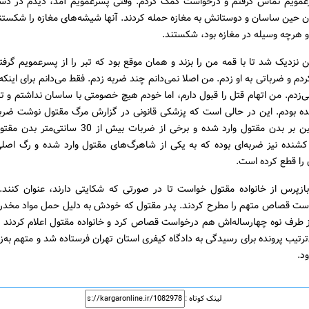
رعمویم تماس گرفتم و درخواست کمک کردم. وقتی پسرعمویم آمد، دیدم در د
ن حین ساسان و دوستانش به مغازه حمله کردند. آنها شیشه‌های مغازه را شکستند
 هرچه وسیله در مغازه بود، شکستند.
نزدیک شد تا با قمه من را بزند و همان موقع بود که تبر را از پسرعمویم گرفتم 
دم و ضرباتی به او زدم. من اصلا نمی‌دانم چند ضربه زدم. فقط می‌دانم برای اینکه 
‌زدم. من اتهام قتل را قبول دارم، اما خودم هیچ خصومتی با ساسان نداشتم و ت
ده بودم. این در حالی است که پزشکی قانونی در گزارش مرگ مقتول نوشت ضرب
برنده و سنگین بر بدن مقتول وارد شده و برخی از ضربات بیش از
شنده نیز ضربه‌ای بوده که به یکی از شاهرگ‌های مقتول وارد شده و رگ اصلی
ا قطع کرده است.
 بازپرس از خانواده مقتول خواست تا در صورتی ‌که شکایتی دارند، عنوان کنند.
ست قصاص متهم را مطرح کردند. پدر مقتول که خودش به‌ دلیل حمل مواد مخدر د
از طرف نوه چهارساله‌اش هم درخواست قصاص کرد و خانواده مقتول اعلام کردن
ین‌ترتیب پرونده برای رسیدگی به دادگاه کیفری استان تهران فرستاده شد و متهم به‌ز
د.
لینک کوتاه :