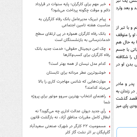
ستش یک تبر
فرار از قانون چیست؟
خبر مهم برای کارگران؛ پایه سنوات در قرارداد
 و بعد وارد
دائم و موقت چگونه پرداخت می‌شود؟
پیام تبریک مدیرعامل بانک رفاه کارگران به
مناسبت هفته تامین اجتماعی
و با تبر از
بانک رفاه کارگران همواره در پی ارتقای سطح
او را متوقف
خدمات‌رسانی به بازنشستگان است
ا به حال هم
چک امن دیجیتال حقوقی؛ خدمت جدید بانک
اتی با جسم
رفاه کارگران برای کسب‌وکارها
 30 سانتی‌متر بدن مقتول را شکافته
کدام مدل نیسان از همه بهتر است؟
 بدن او در
خوشبوترین عطر مردانه برای تابستان
مهارت‌هایی که شانس مهاجرت کاری را بالا
 پدر و مادر
می‌برند کدامند؟
ر زندان به
راهنمای انتخاب بهترین سروو موتور برای پروژه
د قصد گذشت
شما
ودی پای میز
رأی جدید دیوان عدالت اداری چه می‌گوید؟ نه
ابطال کامل مقررات مناطق آزاد، نه بازگشت قانون
کار
مسمومیت ۲۲ کارگر در شهرک صنعتی سعیدآباد
گلپایگان بر اثر نشت گاز کلر