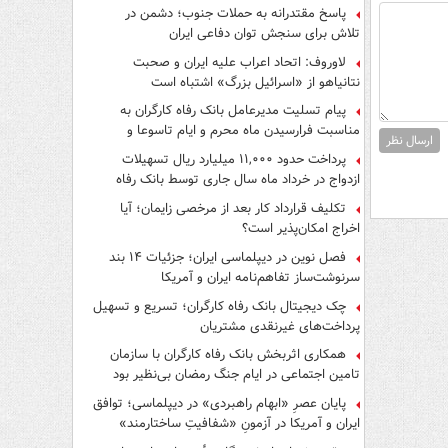
پاسخ مقتدرانه به حملات جنوب؛ دشمن در
تلاش برای سنجش توان دفاعی ایران
لاوروف: اتحاد اعراب علیه ایران و صحبت
نتانیاهو از «اسرائیل بزرگ» اشتباه است
پیام تسلیت مدیرعامل بانک رفاه کارگران به
مناسبت فرارسیدن ماه محرم و ایام تاسوعا و
ارسال نظر
عاشورای حسینی
پرداخت حدود ۱۱,۰۰۰ میلیارد ریال تسهیلات
ازدواج در خرداد ماه سال جاری توسط بانک رفاه
کارگران
تکلیف قرارداد کار بعد از مرخصی زایمان؛ آیا
اخراج امکان‌پذیر است؟
فصل نوین در دیپلماسی ایران؛ جزئیات ۱۴ بند
سرنوشت‌ساز تفاهم‌نامه ایران و آمریکا
چک دیجیتال بانک رفاه کارگران؛ تسریع و تسهیل
پرداخت‌های غیرنقدی مشتریان
همکاری اثربخش بانک رفاه کارگران با سازمان
تامین اجتماعی در ایام جنگ رمضان بی‌نظیر بود
پایان عصرِ «ابهام راهبردی» در دیپلماسی؛ توافق
ایران و آمریکا در آزمونِ «شفافیتِ ساختارمند»