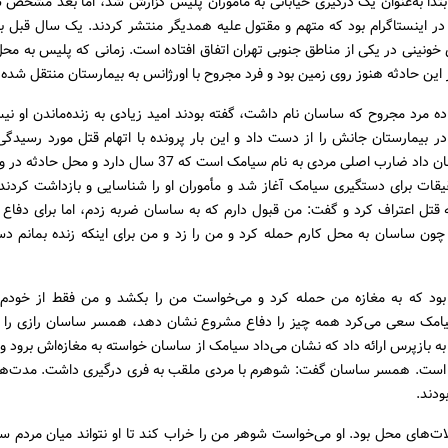
بتدا به‌عنوان یک درگیری خیابانی به مأموران پلیس گزارش شد، اما بعد مشخص 
در اینستاگرام بود که متهم و مقتول علیه همدیگر منتشر کردند. یک سال قبل ب
خونینی در یکی از مناطق جنوبی تهران اتفاق افتاده است. زمانی که پلیس به محل
این حادثه هنوز روی زمین بود و فرد مجروح با اورژانس به بیمارستان منتقل شده ب
واده مرد مجروح که ساسان نام داشت، گفته بودند امید زیادی به زنده‌ماندن او ن
 بیمارستان جانش را از دست داد و این‌ بار پرونده با اتهام قتل مورد رسیدگی
بررسی‌ها نشان داد ضارب اصلی مردی به نام سیامک است که 37 سال دارد
یقات برای دستگیری سیامک آغاز شد و مأموران او را شناسایی و بازداشت کردند
ه قتل اعتراف کرد و گفت: من قبول دارم که به ساسان ضربه زدم، اما برای دفاع 
 چون ساسان به محل کارم حمله کرد و من را زد و من برای اینکه زنده بمانم د
ود که به مغازه من حمله کرد و می‌خواست من را بکشد و من فقط از خودم 
سیامک سعی می‌کرد همه چیز را دفاع مشروع نشان دهد، همسر ساسان رازی را ف
ه بازپرس ارائه داد که نشان می‌داد سیامک از ساسان خواسته به مغازه‌اش برود و در
است. همسر ساسان گفت: شوهرم با مردی ملقب به فری درگیری داشت. مدت‌ها ب
ودند.
لات‌های محل بود. او می‌خواست شوهر من را خراب کند تا او نتواند میان مردم سر