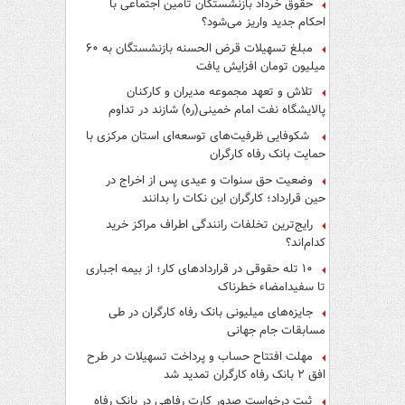
حقوق خرداد بازنشستگان تأمین اجتماعی با
احکام جدید واریز می‌شود؟
مبلغ تسهیلات قرض الحسنه بازنشستگان به ۶۰
میلیون تومان افزایش یافت
تلاش و تعهد مجموعه مدیران و کارکنان
پالایشگاه نفت امام خمینی(ره) شازند در تداوم
تولید در ایام جنگ رمضان، شایسته قدردانی است
شکوفایی ظرفیت‌های توسعه‌ای استان مرکزی با
حمایت بانک رفاه کارگران
وضعیت حق سنوات و عیدی پس از اخراج در
حین قرارداد؛ کارگران این نکات را بدانند
رایج‌ترین تخلفات رانندگی اطراف مراکز خرید
کدام‌اند؟
۱۰ تله حقوقی در قراردادهای کار؛ از بیمه اجباری
تا سفیدامضاء خطرناک
جایزه‌های میلیونی بانک رفاه کارگران در طی
مسابقات جام جهانی
مهلت افتتاح حساب و پرداخت تسهیلات در طرح
افق ۲ بانک رفاه کارگران تمدید شد
ثبت درخواست صدور کارت رفاهی در بانک رفاه