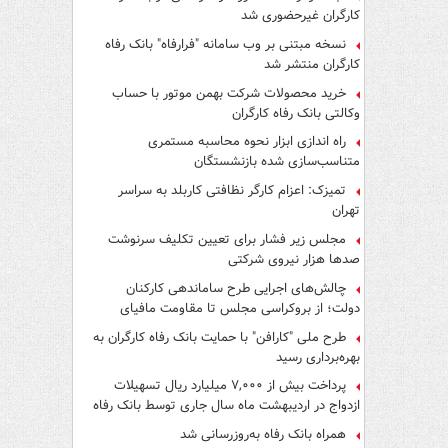
کارگران غیرحضوری شد
نسخه مبتنی بر وب سامانه "فرارفاه" بانک رفاه
کارگران منتشر شد
خرید محصولات شرکت بهمن موتور با حساب
وکالتی بانک رفاه کارگران
راه اندازی ابزار نحوه محاسبه مستمری
متناسب‌سازی شده بازنشستگان
تمیزک: اعزام کارگر نظافتی کاربلد به سراسر
تهران
مجلس زیر فشار برای تعیین تکلیف سرنوشت
صدها هزار نیروی شرکتی
چالش‌های اجرایی طرح ساماندهی کارکنان
دولت؛ از بروکراسی مجلس تا مقاومت مافیای
واسطه‌گری
طرح ملی "کارافن" با حمایت بانک رفاه کارگران به
بهره‌برداری رسید
پرداخت بیش از ۷,۰۰۰ میلیارد ریال تسهیلات
ازدواج در اردیبهشت ماه سال جاری توسط بانک رفاه
کارگران
همراه بانک رفاه به‌روزرسانی شد