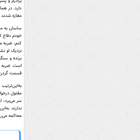
برادرم و پس
دارد. در هما
مغازه شدند و
ساسان به من 
خودم دفاع کر
کنم، ضربه می
نزدیک او نش
است. ضربه ک
قسمت گردن ر
به‌این‌ترتیب
مقتول درخوا
سر می‌برد، 
ندارند. به‌ا
محاکمه می‌رو