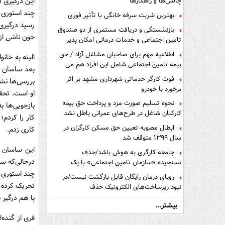
این درگیری ا
چالش‌ها و راهکارها
چند استوری 
بهترین شربت سرفه خانگی با تأثیر فوری
رسید درگیری 
بازنشستگی و دریافت مستمری از دو صندوق
خون ناشی از 
تامین اجتماعی و خدمات درمانی امکان پذیر
است ؟
اطلاعیه مهم برای صاحبان مشاغل آزاد / حق
البته به خان
بیمه تامین اجتماعی شامل این افراد هم می
بعد ساسان در
شود
فوت کارگر خدماتی شهرداری مشهد بر اثر
برخورد با خودرو
او است. تحق
نحوه تسلیم صورت مزد و پرداخت حق بیمه
بازجویی‌ها ب
کارکنان شاغل در طرح‌های عمرانی باطل نشد
کار را کردم؛
ابطال مصوبه تعیین حق مسکن کارگران در
کاری زدم.
سال ۱۳۹۹ متوقف شد
این ساسان ب
جامعه کارگری به هوش باشد/حذف
در‌حالی‌که 
نسنجیده «سازمان تامین اجتماعی» با یک
تفاهم نامه!
چند استوری ب
رویای درمان رایگان قابل بازگشت نیست/در
تحریک کرده 
نبود زیرساخت‌های الکترونیک حذف
دفترچه‌های بیمه اشتباه مضاعف است
با هم درگیر ب
بیشتر...
فری از گنده‌