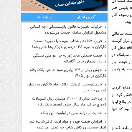
شد منشأ آن
ه پلیس خبر
 رسید، آثار
آخرین اخبار
پربازدیدها
ود.
جزئیات تغییرات قانون بازنشستگی؛ چه کسانی
مشمول افزایش سابقه خدمت می‌شوند؟
یست. ساعاتی
 قرار گرفت.
فریبِ «کاهش شتاب تورم» را نخورید؛ سفره
کارگران با تورم ۱۲۸ درصدی خوراکی‌ها خالی شد!
 و محل حادثه در واقع محل کار
. سیامک در
قیمت صندلی ماساژور به چه عواملی بستگی
دارد؟ راهنمای خرید آگاهانه
از خودم این
ست به چنین
جهش بیش از ۳۳ برابری سود خالص بانک رفاه
کارگران در بهار ۱۴۰۵
خدمت‌رسانی اثربخش بانک رفاه کارگران به زائران
دفاع کردم.
اربعین حسینی
اش کرد. او
پرداخت بیش از ۱۲,۰۰۰ میلیارد ریال تسهیلات
 واقع او را
ازدواج در تیر ماه سال جاری توسط بانک رفاه
ود که آنها
کارگران
حمایت از تولید ملی در اولویت این بانک
افزایش قیمت قهوه و مواد اولیه کافی‌شاپ؛ نرم
افزار حسابداری کافی شاپ چه کمکی می‌کند؟
 بلند کند و