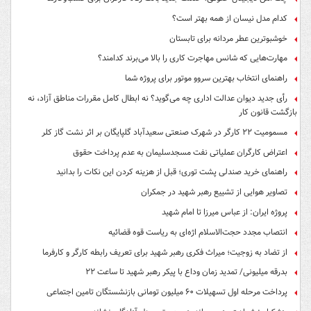
کدام مدل نیسان از همه بهتر است؟
خوشبوترین عطر مردانه برای تابستان
مهارت‌هایی که شانس مهاجرت کاری را بالا می‌برند کدامند؟
راهنمای انتخاب بهترین سروو موتور برای پروژه شما
رأی جدید دیوان عدالت اداری چه می‌گوید؟ نه ابطال کامل مقررات مناطق آزاد، نه
بازگشت قانون کار
مسمومیت ۲۲ کارگر در شهرک صنعتی سعیدآباد گلپایگان بر اثر نشت گاز کلر
اعتراض کارگران عملیاتی نفت مسجدسلیمان به عدم پرداخت حقوق
راهنمای خرید صندلی پشت توری؛ قبل از هزینه کردن این نکات را بدانید
تصاویر هوایی از تشییع رهبر شهید در جمکران
پروژه ایران: از عباس میرزا تا امام شهید
انتصاب مجدد حجت‌الاسلام اژه‌ای به ریاست قوه‌ قضائیه
از تضاد به زوجیت؛ میراث فکری رهبر شهید برای تعریف رابطه کارگر و کارفرما
بدرقه میلیونی/ تمدید زمان وداع با پیکر رهبر شهید تا ساعت ۲۲
پرداخت مرحله اول تسهیلات ۶۰ میلیون تومانی بازنشستگان تامین اجتماعی