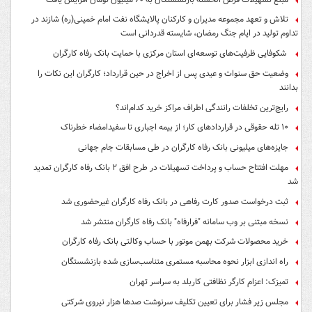
تلاش و تعهد مجموعه مدیران و کارکنان پالایشگاه نفت امام خمینی(ره) شازند در
تداوم تولید در ایام جنگ رمضان، شایسته قدردانی است
شکوفایی ظرفیت‌های توسعه‌ای استان مرکزی با حمایت بانک رفاه کارگران
وضعیت حق سنوات و عیدی پس از اخراج در حین قرارداد؛ کارگران این نکات را
بدانند
رایج‌ترین تخلفات رانندگی اطراف مراکز خرید کدام‌اند؟
۱۰ تله حقوقی در قراردادهای کار؛ از بیمه اجباری تا سفیدامضاء خطرناک
جایزه‌های میلیونی بانک رفاه کارگران در طی مسابقات جام جهانی
مهلت افتتاح حساب و پرداخت تسهیلات در طرح افق ۲ بانک رفاه کارگران تمدید
شد
ثبت درخواست صدور کارت رفاهی در بانک رفاه کارگران غیرحضوری شد
نسخه مبتنی بر وب سامانه "فرارفاه" بانک رفاه کارگران منتشر شد
خرید محصولات شرکت بهمن موتور با حساب وکالتی بانک رفاه کارگران
راه اندازی ابزار نحوه محاسبه مستمری متناسب‌سازی شده بازنشستگان
تمیزک: اعزام کارگر نظافتی کاربلد به سراسر تهران
مجلس زیر فشار برای تعیین تکلیف سرنوشت صدها هزار نیروی شرکتی