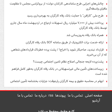
چالش‌های اجرایی طرح ساماندهی کارکنان دولت؛ از بروکراسی مجلس تا مقاومت
مافیای واسطه‌گری
طرح ملی "کارافن" با حمایت بانک رفاه کارگران به بهره‌برداری رسید
پرداخت بیش از ۷,۰۰۰ میلیارد ریال تسهیلات ازدواج در اردیبهشت ماه سال جاری
توسط بانک رفاه کارگران
همراه بانک رفاه به‌روزرسانی شد
ارائه خدمت برات الکترونیک از طریق سامانه SCF بانک رفاه کارگران
قرارداد نبندید، صاحبکار شوید یا اخراج! / پشت پرده خطرناک قراردادهای شفاهی
که از آن بی‌خبرید
پشت‌پرده لایحه جنجالی اصلاح نظام تامین اجتماعی چیست؟
زیرساخت‌های تأمین مالی غیرتسهیلاتی در بانک رفاه کارگران به‌طور کامل فراهم
شده است
ابهام در محاسبه حقوق و بیمه کارگران پاره‌وقت؛ جزئیات بخشنامه تأمین اجتماعی
صفحه اصلی
تماس با ما
پیوندها
rss
درباره ما
تماس با ما
آرشیو
کلیه حقوق محفوظ میباشد