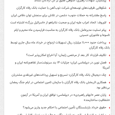
پزشکیان: شهادت رهبری، اندوهی عمیق بر دل آزادگان نشاند
شکوفایی ظرفیت‌های توسعه‌ای شرکت ذوب‌آهن با حمایت‌ بانک رفاه کارگران
پاسخ مقتدرانه به حملات جنوب؛ دشمن در تلاش برای سنجش توان دفاعی ایران
لاوروف: اتحاد اعراب علیه ایران و صحبت نتانیاهو از «اسرائیل بزرگ» اشتباه است
پیام تسلیت مدیرعامل بانک رفاه کارگران به مناسبت فرارسیدن ماه محرم و ایام
تاسوعا و عاشورای حسینی
پرداخت حدود ۱۱,۰۰۰ میلیارد ریال تسهیلات ازدواج در خرداد ماه سال جاری توسط
بانک رفاه کارگران
تکلیف قرارداد کار بعد از مرخصی زایمان؛ آیا اخراج امکان‌پذیر است؟
فصل نوین در دیپلماسی ایران؛ جزئیات ۱۴ بند سرنوشت‌ساز تفاهم‌نامه ایران و
آمریکا
چک دیجیتال بانک رفاه کارگران؛ تسریع و تسهیل پرداخت‌های غیرنقدی مشتریان
همکاری اثربخش بانک رفاه کارگران با سازمان تامین اجتماعی در ایام جنگ رمضان
بی‌نظیر بود
پایان عصرِ «ابهام راهبردی» در دیپلماسی؛ توافق ایران و آمریکا در آزمونِ
«شفافیتِ ساختارمند»
حقوق خرداد بازنشستگان تأمین اجتماعی با احکام جدید واریز می‌شود؟
مبلغ تسهیلات قرض الحسنه بازنشستگان به ۶۰ میلیون تومان افزایش یافت