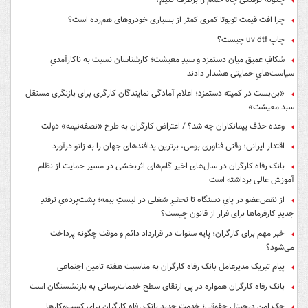
چرا افت قیمت تویوتا کمری کمتر از بسیاری خودروهای هم‌رده است؟
چاپ uv dtf چیست؟
شکافِ عمیق میان دستمزد و سبدِ معیشت؛ کارشناسان نسبت به ناکارآمدیِ
سیاست‌هایِ حمایتی هشدار دادند
«بن‌بست در کمیته دستمزد؛ اعلام آمادگی نمایندگان کارگری برای بازنگری مستقل
سبد معیشت»
وعده حذف پیمانکاران چه شد؟ / اعتراض کارگران به طرح «نصفه‌نیمه» دولت
اقتدار ایرانی؛ وقتی فناوری بومی، برترین پدافندهای جهان را به زانو درآورد
بانک رفاه کارگران در سال‌های اخیر گام‌های اثربخشی در مسیر حمایت از نظام
آموزش عالی برداشته است
از نقص‌عضو در پایِ دستگاه تا تحقیرِ شغلی در لیستِ بیمه؛ پشت‌پرده‌یِ ترفندِ
جدیدِ کارفرماها برای فرار از قانون چیست؟
خبر مهم برای کارگران؛ پایه سنوات در قرارداد دائم و موقت چگونه پرداخت
می‌شود؟
پیام تبریک مدیرعامل بانک رفاه کارگران به مناسبت هفته تامین اجتماعی
بانک رفاه کارگران همواره در پی ارتقای سطح خدمات‌رسانی به بازنشستگان است
چک امن دیجیتال حقوقی؛ خدمت جدید بانک رفاه کارگران برای کسب‌وکارها