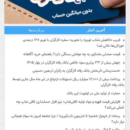
آخرین اخبار
پربازدیدها
فریبِ «کاهش شتاب تورم» را نخورید؛ سفره کارگران با تورم ۱۲۸ درصدی
خوراکی‌ها خالی شد!
قیمت صندلی ماساژور به چه عواملی بستگی دارد؟ راهنمای خرید آگاهانه
جهش بیش از ۳۳ برابری سود خالص بانک رفاه کارگران در بهار ۱۴۰۵
خدمت‌رسانی اثربخش بانک رفاه کارگران به زائران اربعین حسینی
پرداخت بیش از ۱۲,۰۰۰ میلیارد ریال تسهیلات ازدواج در تیر ماه سال جاری توسط
بانک رفاه کارگران
حمایت از تولید ملی در اولویت این بانک
افزایش قیمت قهوه و مواد اولیه کافی‌شاپ؛ نرم افزار حسابداری کافی شاپ چه
کمکی می‌کند؟
رسانه؛ از «پمپاژِ خشم» تا «تریبونِ تاب‌آوری» / چرا جامعه امروز به سوادِ هیجانی
نیاز دارد؟
چگونه گرفتگی چاه حمام را برطرف کنیم؟