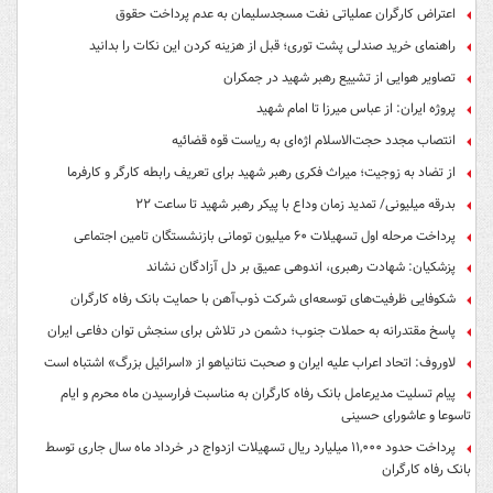
اعتراض کارگران عملیاتی نفت مسجدسلیمان به عدم پرداخت حقوق
راهنمای خرید صندلی پشت توری؛ قبل از هزینه کردن این نکات را بدانید
تصاویر هوایی از تشییع رهبر شهید در جمکران
پروژه ایران: از عباس میرزا تا امام شهید
انتصاب مجدد حجت‌الاسلام اژه‌ای به ریاست قوه‌ قضائیه
از تضاد به زوجیت؛ میراث فکری رهبر شهید برای تعریف رابطه کارگر و کارفرما
بدرقه میلیونی/ تمدید زمان وداع با پیکر رهبر شهید تا ساعت ۲۲
پرداخت مرحله اول تسهیلات ۶۰ میلیون تومانی بازنشستگان تامین اجتماعی
پزشکیان: شهادت رهبری، اندوهی عمیق بر دل آزادگان نشاند
شکوفایی ظرفیت‌های توسعه‌ای شرکت ذوب‌آهن با حمایت‌ بانک رفاه کارگران
پاسخ مقتدرانه به حملات جنوب؛ دشمن در تلاش برای سنجش توان دفاعی ایران
لاوروف: اتحاد اعراب علیه ایران و صحبت نتانیاهو از «اسرائیل بزرگ» اشتباه است
پیام تسلیت مدیرعامل بانک رفاه کارگران به مناسبت فرارسیدن ماه محرم و ایام
تاسوعا و عاشورای حسینی
پرداخت حدود ۱۱,۰۰۰ میلیارد ریال تسهیلات ازدواج در خرداد ماه سال جاری توسط
بانک رفاه کارگران