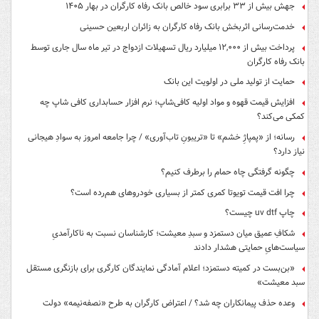
جهش بیش از ۳۳ برابری سود خالص بانک رفاه کارگران در بهار ۱۴۰۵
خدمت‌رسانی اثربخش بانک رفاه کارگران به زائران اربعین حسینی
پرداخت بیش از ۱۲,۰۰۰ میلیارد ریال تسهیلات ازدواج در تیر ماه سال جاری توسط
بانک رفاه کارگران
حمایت از تولید ملی در اولویت این بانک
افزایش قیمت قهوه و مواد اولیه کافی‌شاپ؛ نرم افزار حسابداری کافی شاپ چه
کمکی می‌کند؟
رسانه؛ از «پمپاژِ خشم» تا «تریبونِ تاب‌آوری» / چرا جامعه امروز به سوادِ هیجانی
نیاز دارد؟
چگونه گرفتگی چاه حمام را برطرف کنیم؟
چرا افت قیمت تویوتا کمری کمتر از بسیاری خودروهای هم‌رده است؟
چاپ uv dtf چیست؟
شکافِ عمیق میان دستمزد و سبدِ معیشت؛ کارشناسان نسبت به ناکارآمدیِ
سیاست‌هایِ حمایتی هشدار دادند
«بن‌بست در کمیته دستمزد؛ اعلام آمادگی نمایندگان کارگری برای بازنگری مستقل
سبد معیشت»
وعده حذف پیمانکاران چه شد؟ / اعتراض کارگران به طرح «نصفه‌نیمه» دولت