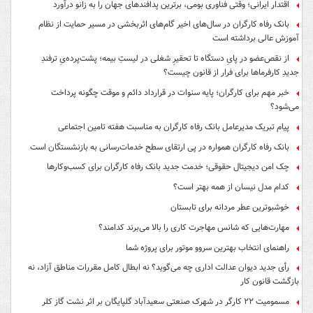
اقتدار ایرانی؛ وقتی فناوری بومی، برترین پدافندهای جهان را به زانو درآورد
بانک رفاه کارگران در سال‌های اخیر گام‌های اثربخشی در مسیر حمایت از نظام
آموزش عالی برداشته است
از نقص‌عضو در پایِ دستگاه تا تحقیرِ شغلی در لیستِ بیمه؛ پشت‌پرده‌یِ ترفندِ
جدیدِ کارفرماها برای فرار از قانون چیست؟
خبر مهم برای کارگران؛ پایه سنوات در قرارداد دائم و موقت چگونه پرداخت
می‌شود؟
پیام تبریک مدیرعامل بانک رفاه کارگران به مناسبت هفته تامین اجتماعی
بانک رفاه کارگران همواره در پی ارتقای سطح خدمات‌رسانی به بازنشستگان است
چک امن دیجیتال حقوقی؛ خدمت جدید بانک رفاه کارگران برای کسب‌وکارها
کدام مدل نیسان از همه بهتر است؟
خوشبوترین عطر مردانه برای تابستان
مهارت‌هایی که شانس مهاجرت کاری را بالا می‌برند کدامند؟
راهنمای انتخاب بهترین سروو موتور برای پروژه شما
رأی جدید دیوان عدالت اداری چه می‌گوید؟ نه ابطال کامل مقررات مناطق آزاد، نه
بازگشت قانون کار
مسمومیت ۲۲ کارگر در شهرک صنعتی سعیدآباد گلپایگان بر اثر نشت گاز کلر