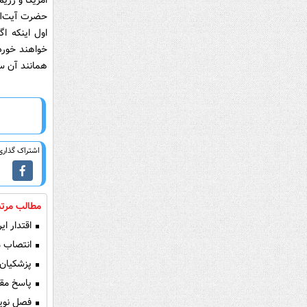
امریکا و رژ
حضرت آیت‌الل
اول اینکه ا
خواهند خورد
همانند آن سا
اشتراک گذاری 
مطالب مرتب
اقتدار ای
انتصاب مج
پزشکیان:
پاسخ مقت
فصل نوین در دیپلما