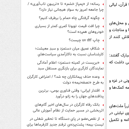
رسانه؛ از «پمپاژِ خشم» تا «تریبونِ تاب‌آوری» /
قرآن، لیالی
چرا جامعه امروز به سوادِ هیجانی نیاز دارد؟
چگونه گرفتگی چاه حمام را برطرف کنیم؟
ی و محل‌های
چرا افت قیمت تویوتا کمری کمتر از بسیاری
و مناجات و
خودروهای هم‌رده است؟
اش کنند از
چاپ uv dtf چیست؟
شکافِ عمیق میان دستمزد و سبدِ معیشت؛
کارشناسان نسبت به ناکارآمدیِ سیاست‌هایِ
بارک گفتند:
حمایتی هشدار دادند
لفی داشت که
«بن‌بست در کمیته دستمزد؛ اعلام آمادگی
نمایندگان کارگری برای بازنگری مستقل سبد
معیشت»
وعده حذف پیمانکاران چه شد؟ / اعتراض کارگران
ی در غزه و
به طرح «نصفه‌نیمه» دولت
مه کمک‌ها و
اقتدار ایرانی؛ وقتی فناوری بومی، برترین
پدافندهای جهان را به زانو درآورد
بانک رفاه کارگران در سال‌های اخیر گام‌های
راً ملت‌های
اثربخشی در مسیر حمایت از نظام آموزش عالی
ی نیابتی در
برداشته است
از نقص‌عضو در پایِ دستگاه تا تحقیرِ شغلی در
مه و تکمیل
لیستِ بیمه؛ پشت‌پرده‌یِ ترفندِ جدیدِ کارفرماها برای