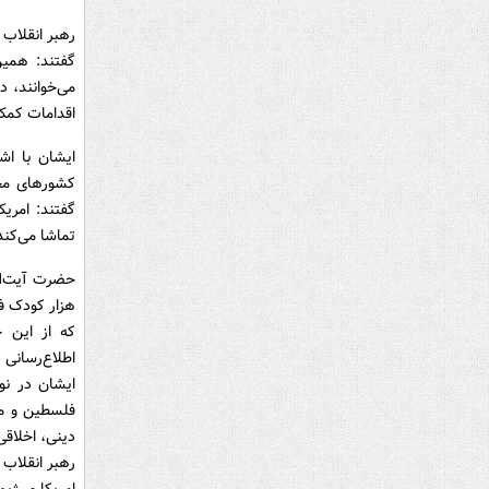
رهبر انقلاب 
گفتند: همی
می‌خوانند، 
اقدامات کمک
ایشان با اش
کشورهای مخت
گفتند: امری
تماشا می‌کند
هزار کودک فل
که از این ج
اطلاع‌رسانی 
ایشان در نوع
فلسطین و من
دینی، اخلاقی
رهبر انقلاب 