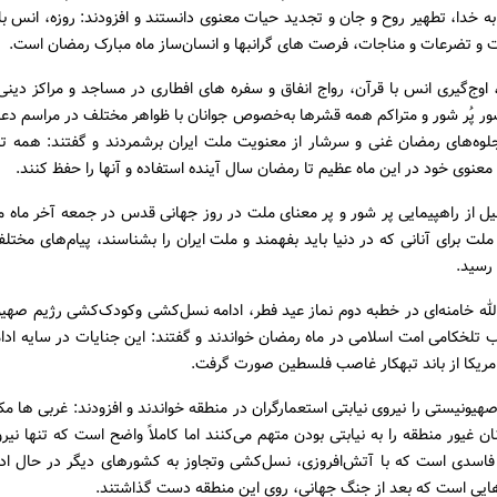
به خدا، تطهیر روح و جان و تجدید حیات معنوی دانستند و افزودند: روزه، انس با 
 و تضرعات و مناجات، فرصت های گرانبها و انسان‌ساز ماه مبارک رمضان است.
 اوج‌گیری انس با قرآن، رواج انفاق و سفره های افطاری در مساجد و مراکز دین
 پُر شور و متراکم همه قشرها به‌خصوص جوانان با ظواهر مختلف در مراسم دعا 
جلوه‌های رمضان غنی و سرشار از معنویت ملت ایران برشمردند و گفتند: همه تل
عنوی خود در این ماه عظیم تا رمضان سال آینده استفاده و آنها را حفظ کنند.
یل از راهپیمایی پر شور و پر معنای ملت در روز جهانی قدس در جمعه آخر ماه م
ت برای آنانی که در دنیا باید بفهمند و ملت ایران را بشناسند، پیام‌های مخت
رسید.
ه خامنه‌ای در خطبه دوم نماز عید فطر، ادامه نسل‌کشی وکودک‌کشی رژیم صهیون
ب تلخکامی امت اسلامی در ماه رمضان خواندند و گفتند: این جنایات در سایه ادا
مریکا از باند تبهکار غاصب فلسطین صورت گرفت.
هیونیستی را نیروی نیابتی استعمارگران در منطقه خواندند و افزودند: غربی ها مکر
ن غیور منطقه را به نیابتی بودن متهم می‌کنند اما کاملاً واضح است که تنها نیرو
فاسدی است که با آتش‌افروزی، نسل‌کشی وتجاوز به کشورهای دیگر در حال ادا
یی است که بعد از جنگ جهانی، روی این منطقه دست گذاشتند.