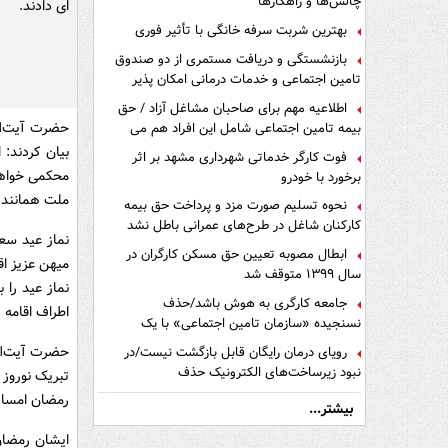
چالش‌ها و راهکارها
ای دادند.
بهترین شربت سرفه خانگی با تأثیر فوری
بازنشستگی و دریافت مستمری از دو صندوق
تامین اجتماعی و خدمات درمانی امکان پذیر
است ؟
اطلاعیه مهم برای صاحبان مشاغل آزاد / حق
حضرت آیت‌الل
بیمه تامین اجتماعی شامل این افراد هم می
شود
بیان کردند: 
فوت کارگر خدماتی شهرداری مشهد بر اثر
محکمی خواهند
برخورد با خودرو
ملت همانند آ
نحوه تسلیم صورت مزد و پرداخت حق بیمه
کارکنان شاغل در طرح‌های عمرانی باطل نشد
نماز عید سع
ابطال مصوبه تعیین حق مسکن کارگران در
میهن عزیز اق
سال ۱۳۹۹ متوقف شد
نماز عید را 
جامعه کارگری به هوش باشد/حذف
اطراف اقامه ک
نسنجیده «سازمان تامین اجتماعی» با یک
تفاهم نامه!
حضرت آیت‌الل
رویای درمان رایگان قابل بازگشت نیست/در
نبود زیرساخت‌های الکترونیک حذف
دفترچه‌های بیمه اشتباه مضاعف است
رمضان امسال 
بیشتر...
ایشان رمضان 