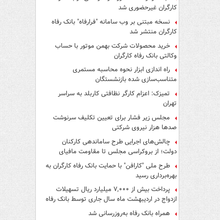
کارگران غیرحضوری شد
نسخه مبتنی بر وب سامانه "فرارفاه" بانک رفاه
کارگران منتشر شد
خرید محصولات شرکت بهمن موتور با حساب
وکالتی بانک رفاه کارگران
راه اندازی ابزار نحوه محاسبه مستمری
متناسب‌سازی شده بازنشستگان
تمیزک: اعزام کارگر نظافتی کاربلد به سراسر
تهران
مجلس زیر فشار برای تعیین تکلیف سرنوشت
صدها هزار نیروی شرکتی
چالش‌های اجرایی طرح ساماندهی کارکنان
دولت؛ از بروکراسی مجلس تا مقاومت مافیای
واسطه‌گری
طرح ملی "کارافن" با حمایت بانک رفاه کارگران به
بهره‌برداری رسید
پرداخت بیش از ۷,۰۰۰ میلیارد ریال تسهیلات
ازدواج در اردیبهشت ماه سال جاری توسط بانک رفاه
کارگران
همراه بانک رفاه به‌روزرسانی شد