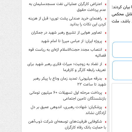
اعتراض کارگران عملیاتی نفت مسجدسلیمان به
بیان کردند:
عدم پرداخت حقوق
قابل محکمی
راهنمای خرید صندلی پشت توری؛ قبل از هزینه
 باشد، ملت
کردن این نکات را بدانید
تصاویر هوایی از تشییع رهبر شهید در جمکران
پروژه ایران: از عباس میرزا تا امام شهید
انتصاب مجدد حجت‌الاسلام اژه‌ای به ریاست قوه‌
قضائیه
از تضاد به زوجیت؛ میراث فکری رهبر شهید برای
تعریف رابطه کارگر و کارفرما
بدرقه میلیونی/ تمدید زمان وداع با پیکر رهبر
شهید تا ساعت ۲۲
پرداخت مرحله اول تسهیلات ۶۰ میلیون تومانی
بازنشستگان تامین اجتماعی
پزشکیان: شهادت رهبری، اندوهی عمیق بر دل
آزادگان نشاند
شکوفایی ظرفیت‌های توسعه‌ای شرکت ذوب‌آهن
با حمایت‌ بانک رفاه کارگران