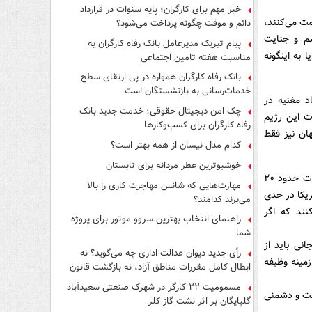
فرار از قانون چیست؟
خبر مهم برای کارگران؛ پایه سنوات در قرارداد
مت می‌کنند،
دائم و موقت چگونه پرداخت می‌شود؟
م و جنایت
پیام تبریک مدیرعامل بانک رفاه کارگران به
به اینگونه
مناسبت هفته تامین اجتماعی
بانک رفاه کارگران همواره در پی ارتقای سطح
خدمات‌رسانی به بازنشستگان است
د مغنیه در
چک امن دیجیتال حقوقی؛ خدمت جدید بانک
ت این رژیم
رفاه کارگران برای کسب‌وکارها
ان نیز فقط
کدام مدل نیسان از همه بهتر است؟
خوشبوترین عطر مردانه برای تابستان
حضرت آیت‌الله خامنه‌ای با محکوم کردن شدید بی‌اعتنایی مدعیان حقوق بشر در قبال شهادت حدود ۲۰
مهارت‌هایی که شانس مهاجرت کاری را بالا
ریکا در حدی
می‌برند کدامند؟
نند که اگر
راهنمای انتخاب بهترین سروو موتور برای پروژه
شما
نی باید از
رأی جدید دیوان عدالت اداری چه می‌گوید؟ نه
مینه وظیفه
ابطال کامل مقررات مناطق آزاد، نه بازگشت قانون
کار
مسمومیت ۲۲ کارگر در شهرک صنعتی سعیدآباد
است و دشمنی
گلپایگان بر اثر نشت گاز کلر