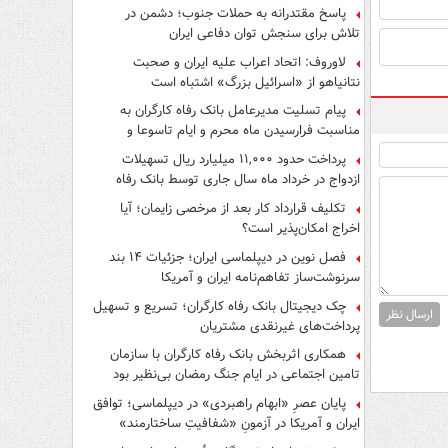
پاسخ مقتدرانه به حملات جنوب؛ دشمن در
تلاش برای سنجش توان دفاعی ایران
لاوروف: اتحاد اعراب علیه ایران و صحبت
نتانیاهو از «اسرائیل بزرگ» اشتباه است
پیام تسلیت مدیرعامل بانک رفاه کارگران به
مناسبت فرارسیدن ماه محرم و ایام تاسوعا و
عاشورای حسینی
پرداخت حدود ۱۱,۰۰۰ میلیارد ریال تسهیلات
ازدواج در خرداد ماه سال جاری توسط بانک رفاه
کارگران
تکلیف قرارداد کار بعد از مرخصی زایمان؛ آیا
اخراج امکان‌پذیر است؟
فصل نوین در دیپلماسی ایران؛ جزئیات ۱۴ بند
سرنوشت‌ساز تفاهم‌نامه ایران و آمریکا
چک دیجیتال بانک رفاه کارگران؛ تسریع و تسهیل
ارسال نظر
پرداخت‌های غیرنقدی مشتریان
همکاری اثربخش بانک رفاه کارگران با سازمان
تامین اجتماعی در ایام جنگ رمضان بی‌نظیر بود
پایان عصرِ «ابهام راهبردی» در دیپلماسی؛ توافق
ایران و آمریکا در آزمونِ «شفافیتِ ساختارمند»