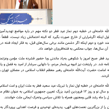
ه خامنه‌ای در خطبه دوم نماز عید فطر دو نکته مهم در باره مواضع تهدیدآمیز 
اول اینکه اگرشرارتی از خارج صورت بگیرد که البته احتمالش زیاد نیست، قطعاً 
 خورد و دوم اینکه اگر دشمن مانند برخی سال‌های قبل، به فکر ایجاد فنته در
ن سال‌ها، جواب محکمی به فتنه‌افروزان خواهد داد.
ید فطر صبح امروز با شکوهی به‌یاد ماندنی وبا حضور فشرده ملت مؤمن وعزتمن
امه شد. در پایتخت نیز انبوه بی‌شمار مردم، با دلهایی سرشار از امید به فضل و یار
به امامت حضرت آیت‌الله خامنه‌ای رهبر معظم انقلاب اسلامی در مصلای تهران 
ردند.
ه خامنه‌ای در خطبه اول نماز با تبریک عید سعید فطر به ملت ایران و امت اسلا
تبریک نوروز و سال نو و روز ۱۲ فروردین (عید بزرگ تعیین جمهوری اسلامی به عنوان ن
را ماه رشد قلبی ومعنوی همراه با تلاش سیاسی وتحرک ایمانی ملت خواندند.
را از بزرگترین نعمت‌های الهی، پدیده‌ای توحیدی و فرصت اهدایی پروردگار به 