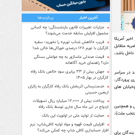
آخرین اخبار
پربازدیدها
جزئیات تغییرات قانون بازنشستگی؛ چه کسانی
مشمول افزایش سابقه خدمت می‌شوند؟
اخیر آمریکا
فریبِ «کاهش شتاب تورم» را نخورید؛ سفره
ضربه متقابل
کارگران با تورم ۱۲۸ درصدی خوراکی‌ها خالی شد!
 داخل باشد،
قیمت صندلی ماساژور به چه عواملی بستگی
دارد؟ راهنمای خرید آگاهانه
جهش بیش از ۳۳ برابری سود خالص بانک رفاه
د در سراسر
کارگران در بهار ۱۴۰۵
ی پروردگار،
خدمت‌رسانی اثربخش بانک رفاه کارگران به زائران
وخیابان های
اربعین حسینی
پرداخت بیش از ۱۲,۰۰۰ میلیارد ریال تسهیلات
می و همچنین
ازدواج در تیر ماه سال جاری توسط بانک رفاه
کارگران
ظام منتخب ملت)،
حمایت از تولید ملی در اولویت این بانک
افزایش قیمت قهوه و مواد اولیه کافی‌شاپ؛ نرم
افزار حسابداری کافی شاپ چه کمکی می‌کند؟
بندگان برای