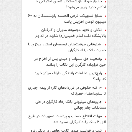
حقوق خرداد بازنشستگان تأمین اجتماعی با
احکام جدید واریز می‌شود؟
مبلغ تسهیلات قرض الحسنه بازنشستگان به ۶۰
میلیون تومان افزایش یافت
تلاش و تعهد مجموعه مدیران و کارکنان
پالایشگاه نفت امام خمینی(ره) شازند در تداوم
تولید در ایام جنگ رمضان، شایسته قدردانی است
شکوفایی ظرفیت‌های توسعه‌ای استان مرکزی با
حمایت بانک رفاه کارگران
وضعیت حق سنوات و عیدی پس از اخراج در
حین قرارداد؛ کارگران این نکات را بدانند
رایج‌ترین تخلفات رانندگی اطراف مراکز خرید
کدام‌اند؟
۱۰ تله حقوقی در قراردادهای کار؛ از بیمه اجباری
تا سفیدامضاء خطرناک
جایزه‌های میلیونی بانک رفاه کارگران در طی
مسابقات جام جهانی
مهلت افتتاح حساب و پرداخت تسهیلات در طرح
افق ۲ بانک رفاه کارگران تمدید شد
ثبت درخواست صدور کارت رفاهی در بانک رفاه