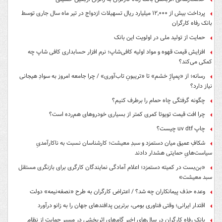
پرداخت بیش از ۱۲,۰۰۰ میلیارد ریال تسهیلات ازدواج در تیر ماه سال جاری توسط
بانک رفاه کارگران
حمایت از تولید ملی در اولویت این بانک
افزایش قیمت قهوه و مواد اولیه کافی‌شاپ؛ نرم افزار حسابداری کافی شاپ چه
کمکی می‌کند؟
رسانه؛ از «پمپاژِ خشم» تا «تریبونِ تاب‌آوری» / چرا جامعه امروز به سوادِ هیجانی
نیاز دارد؟
چگونه گرفتگی چاه حمام را برطرف کنیم؟
چرا افت قیمت تویوتا کمری کمتر از بسیاری خودروهای هم‌رده است؟
چاپ uv dtf چیست؟
شکافِ عمیق میان دستمزد و سبدِ معیشت؛ کارشناسان نسبت به ناکارآمدیِ
سیاست‌هایِ حمایتی هشدار دادند
«بن‌بست در کمیته دستمزد؛ اعلام آمادگی نمایندگان کارگری برای بازنگری مستقل
سبد معیشت»
وعده حذف پیمانکاران چه شد؟ / اعتراض کارگران به طرح «نصفه‌نیمه» دولت
اقتدار ایرانی؛ وقتی فناوری بومی، برترین پدافندهای جهان را به زانو درآورد
بانک رفاه کارگران در سال‌های اخیر گام‌های اثربخشی در مسیر حمایت از نظام