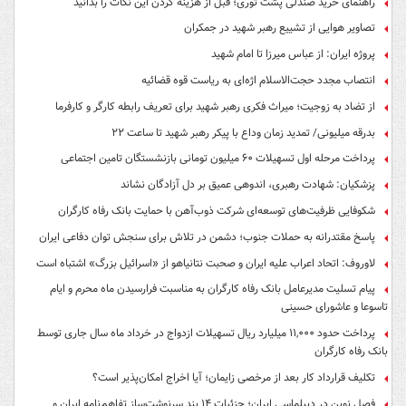
راهنمای خرید صندلی پشت توری؛ قبل از هزینه کردن این نکات را بدانید
تصاویر هوایی از تشییع رهبر شهید در جمکران
پروژه ایران: از عباس میرزا تا امام شهید
انتصاب مجدد حجت‌الاسلام اژه‌ای به ریاست قوه‌ قضائیه
از تضاد به زوجیت؛ میراث فکری رهبر شهید برای تعریف رابطه کارگر و کارفرما
بدرقه میلیونی/ تمدید زمان وداع با پیکر رهبر شهید تا ساعت ۲۲
پرداخت مرحله اول تسهیلات ۶۰ میلیون تومانی بازنشستگان تامین اجتماعی
پزشکیان: شهادت رهبری، اندوهی عمیق بر دل آزادگان نشاند
شکوفایی ظرفیت‌های توسعه‌ای شرکت ذوب‌آهن با حمایت‌ بانک رفاه کارگران
پاسخ مقتدرانه به حملات جنوب؛ دشمن در تلاش برای سنجش توان دفاعی ایران
لاوروف: اتحاد اعراب علیه ایران و صحبت نتانیاهو از «اسرائیل بزرگ» اشتباه است
پیام تسلیت مدیرعامل بانک رفاه کارگران به مناسبت فرارسیدن ماه محرم و ایام
تاسوعا و عاشورای حسینی
پرداخت حدود ۱۱,۰۰۰ میلیارد ریال تسهیلات ازدواج در خرداد ماه سال جاری توسط
بانک رفاه کارگران
تکلیف قرارداد کار بعد از مرخصی زایمان؛ آیا اخراج امکان‌پذیر است؟
فصل نوین در دیپلماسی ایران؛ جزئیات ۱۴ بند سرنوشت‌ساز تفاهم‌نامه ایران و