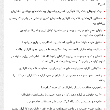
آمریکا
چک دیجیتال بانک رفاه کارگران؛ تسریع و تسهیل پرداخت‌های غیرنقدی مشتریان
همکاری اثربخش بانک رفاه کارگران با سازمان تامین اجتماعی در ایام جنگ رمضان
بی‌نظیر بود
پایان عصرِ «ابهام راهبردی» در دیپلماسی؛ توافق ایران و آمریکا در آزمونِ
«شفافیتِ ساختارمند»
حقوق خرداد بازنشستگان تأمین اجتماعی با احکام جدید واریز می‌شود؟
مبلغ تسهیلات قرض الحسنه بازنشستگان به ۶۰ میلیون تومان افزایش یافت
تلاش و تعهد مجموعه مدیران و کارکنان پالایشگاه نفت امام خمینی(ره) شازند در
تداوم تولید در ایام جنگ رمضان، شایسته قدردانی است
شکوفایی ظرفیت‌های توسعه‌ای استان مرکزی با حمایت بانک رفاه کارگران
وضعیت حق سنوات و عیدی پس از اخراج در حین قرارداد؛ کارگران این نکات را
بدانند
رایج‌ترین تخلفات رانندگی اطراف مراکز خرید کدام‌اند؟
۱۰ تله حقوقی در قراردادهای کار؛ از بیمه اجباری تا سفیدامضاء خطرناک
جایزه‌های میلیونی بانک رفاه کارگران در طی مسابقات جام جهانی
مهلت افتتاح حساب و پرداخت تسهیلات در طرح افق ۲ بانک رفاه کارگران تمدید