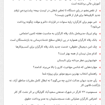
آموزش عالی برداشته است
از نقص‌عضو در پایِ دستگاه تا تحقیرِ شغلی در لیستِ بیمه؛ پشت‌پرده‌یِ ترفندِ
جدیدِ کارفرماها برای فرار از قانون چیست؟
خبر مهم برای کارگران؛ پایه سنوات در قرارداد دائم و موقت چگونه پرداخت
می‌شود؟
پیام تبریک مدیرعامل بانک رفاه کارگران به مناسبت هفته تامین اجتماعی
بانک رفاه کارگران همواره در پی ارتقای سطح خدمات‌رسانی به بازنشستگان است
چک امن دیجیتال حقوقی؛ خدمت جدید بانک رفاه کارگران برای کسب‌وکارها
کدام مدل نیسان از همه بهتر است؟
خوشبوترین عطر مردانه برای تابستان
مهارت‌هایی که شانس مهاجرت کاری را بالا می‌برند کدامند؟
راهنمای انتخاب بهترین سروو موتور برای پروژه شما
رأی جدید دیوان عدالت اداری چه می‌گوید؟ نه ابطال کامل مقررات مناطق آزاد، نه
بازگشت قانون کار
مسمومیت ۲۲ کارگر در شهرک صنعتی سعیدآباد گلپایگان بر اثر نشت گاز کلر
اعتراض کارگران عملیاتی نفت مسجدسلیمان به عدم پرداخت حقوق