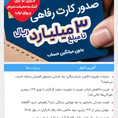
آخرین اخبار
پربازدیدها
جزئیات تغییرات قانون بازنشستگی؛ چه کسانی مشمول افزایش سابقه خدمت
می‌شوند؟
فریبِ «کاهش شتاب تورم» را نخورید؛ سفره کارگران با تورم ۱۲۸ درصدی
خوراکی‌ها خالی شد!
قیمت صندلی ماساژور به چه عواملی بستگی دارد؟ راهنمای خرید آگاهانه
جهش بیش از ۳۳ برابری سود خالص بانک رفاه کارگران در بهار ۱۴۰۵
خدمت‌رسانی اثربخش بانک رفاه کارگران به زائران اربعین حسینی