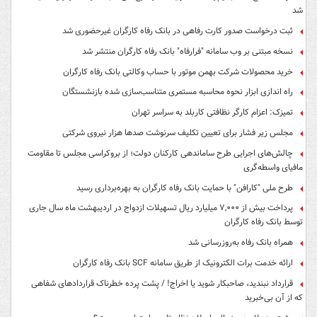
شد
ثبت درخواست صدور کارت رفاهی در بانک رفاه کارگران غیرحضوری شد
نسخه مبتنی بر وب سامانه "فرارفاه" بانک رفاه کارگران منتشر شد
خرید محصولات شرکت بهمن موتور با حساب وکالتی بانک رفاه کارگران
راه اندازی ابزار نحوه محاسبه مستمری متناسب‌سازی شده بازنشستگان
تمیزک: اعزام کارگر نظافتی کاربلد به سراسر تهران
مجلس زیر فشار برای تعیین تکلیف سرنوشت صدها هزار نیروی شرکتی
چالش‌های اجرایی طرح ساماندهی کارکنان دولت؛ از بروکراسی مجلس تا مقاومت
مافیای واسطه‌گری
طرح ملی "کارافن" با حمایت بانک رفاه کارگران به بهره‌برداری رسید
پرداخت بیش از ۷,۰۰۰ میلیارد ریال تسهیلات ازدواج در اردیبهشت ماه سال جاری
توسط بانک رفاه کارگران
همراه بانک رفاه به‌روزرسانی شد
ارائه خدمت برات الکترونیک از طریق سامانه SCF بانک رفاه کارگران
قرارداد نبندید، صاحبکار شوید یا اخراج! / پشت پرده خطرناک قراردادهای شفاهی
که از آن بی‌خبرید