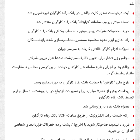
شد
ثبت درخواست صدور کارت رفاهی در بانک رفاه کارگران غیرحضوری شد
نسخه مبتنی بر وب سامانه "فرارفاه" بانک رفاه کارگران منتشر شد
خرید محصولات شرکت بهمن موتور با حساب وکالتی بانک رفاه کارگران
راه اندازی ابزار نحوه محاسبه مستمری متناسب‌سازی شده بازنشستگان
تمیزک: اعزام کارگر نظافتی کاربلد به سراسر تهران
مجلس زیر فشار برای تعیین تکلیف سرنوشت صدها هزار نیروی شرکتی
چالش‌های اجرایی طرح ساماندهی کارکنان دولت؛ از بروکراسی مجلس تا مقاومت
مافیای واسطه‌گری
طرح ملی "کارافن" با حمایت بانک رفاه کارگران به بهره‌برداری رسید
پرداخت بیش از ۷,۰۰۰ میلیارد ریال تسهیلات ازدواج در اردیبهشت ماه سال جاری
توسط بانک رفاه کارگران
همراه بانک رفاه به‌روزرسانی شد
ارائه خدمت برات الکترونیک از طریق سامانه SCF بانک رفاه کارگران
قرارداد نبندید، صاحبکار شوید یا اخراج! / پشت پرده خطرناک قراردادهای شفاهی
که از آن بی‌خبرید
پشت‌پرده لایحه جنجالی اصلاح نظام تامین اجتماعی چیست؟