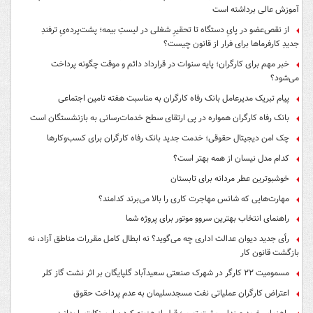
آموزش عالی برداشته است
از نقص‌عضو در پایِ دستگاه تا تحقیرِ شغلی در لیستِ بیمه؛ پشت‌پرده‌یِ ترفندِ
جدیدِ کارفرماها برای فرار از قانون چیست؟
خبر مهم برای کارگران؛ پایه سنوات در قرارداد دائم و موقت چگونه پرداخت
می‌شود؟
پیام تبریک مدیرعامل بانک رفاه کارگران به مناسبت هفته تامین اجتماعی
بانک رفاه کارگران همواره در پی ارتقای سطح خدمات‌رسانی به بازنشستگان است
چک امن دیجیتال حقوقی؛ خدمت جدید بانک رفاه کارگران برای کسب‌وکارها
کدام مدل نیسان از همه بهتر است؟
خوشبوترین عطر مردانه برای تابستان
مهارت‌هایی که شانس مهاجرت کاری را بالا می‌برند کدامند؟
راهنمای انتخاب بهترین سروو موتور برای پروژه شما
رأی جدید دیوان عدالت اداری چه می‌گوید؟ نه ابطال کامل مقررات مناطق آزاد، نه
بازگشت قانون کار
مسمومیت ۲۲ کارگر در شهرک صنعتی سعیدآباد گلپایگان بر اثر نشت گاز کلر
اعتراض کارگران عملیاتی نفت مسجدسلیمان به عدم پرداخت حقوق