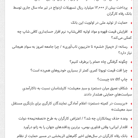
پرداخت بیش از ۱۲,۰۰۰ میلیارد ریال تسهیلات ازدواج در تیر ماه سال جاری توسط
بانک رفاه کارگران
حمایت از تولید ملی در اولویت این بانک
افزایش قیمت قهوه و مواد اولیه کافی‌شاپ؛ نرم افزار حسابداری کافی شاپ چه
کمکی می‌کند؟
رسانه؛ از «پمپاژِ خشم» تا «تریبونِ تاب‌آوری» / چرا جامعه امروز به سوادِ هیجانی
نیاز دارد؟
چگونه گرفتگی چاه حمام را برطرف کنیم؟
چرا افت قیمت تویوتا کمری کمتر از بسیاری خودروهای هم‌رده است؟
چاپ uv dtf چیست؟
شکافِ عمیق میان دستمزد و سبدِ معیشت؛ کارشناسان نسبت به ناکارآمدیِ
سیاست‌هایِ حمایتی هشدار دادند
«بن‌بست در کمیته دستمزد؛ اعلام آمادگی نمایندگان کارگری برای بازنگری مستقل
سبد معیشت»
وعده حذف پیمانکاران چه شد؟ / اعتراض کارگران به طرح «نصفه‌نیمه» دولت
اقتدار ایرانی؛ وقتی فناوری بومی، برترین پدافندهای جهان را به زانو درآورد
بانک رفاه کارگران در سال‌های اخیر گام‌های اثربخشی در مسیر حمایت از نظام