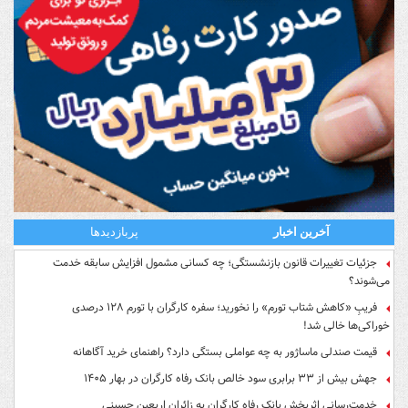
آخرین اخبار
پربازدیدها
جزئیات تغییرات قانون بازنشستگی؛ چه کسانی مشمول افزایش سابقه خدمت
می‌شوند؟
فریبِ «کاهش شتاب تورم» را نخورید؛ سفره کارگران با تورم ۱۲۸ درصدی
خوراکی‌ها خالی شد!
قیمت صندلی ماساژور به چه عواملی بستگی دارد؟ راهنمای خرید آگاهانه
جهش بیش از ۳۳ برابری سود خالص بانک رفاه کارگران در بهار ۱۴۰۵
خدمت‌رسانی اثربخش بانک رفاه کارگران به زائران اربعین حسینی