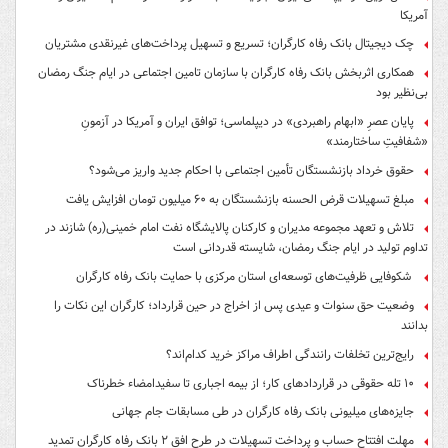
آمریکا
چک دیجیتال بانک رفاه کارگران؛ تسریع و تسهیل پرداخت‌های غیرنقدی مشتریان
همکاری اثربخش بانک رفاه کارگران با سازمان تامین اجتماعی در ایام جنگ رمضان
بی‌نظیر بود
پایان عصرِ «ابهام راهبردی» در دیپلماسی؛ توافق ایران و آمریکا در آزمونِ
«شفافیتِ ساختارمند»
حقوق خرداد بازنشستگان تأمین اجتماعی با احکام جدید واریز می‌شود؟
مبلغ تسهیلات قرض الحسنه بازنشستگان به ۶۰ میلیون تومان افزایش یافت
تلاش و تعهد مجموعه مدیران و کارکنان پالایشگاه نفت امام خمینی(ره) شازند در
تداوم تولید در ایام جنگ رمضان، شایسته قدردانی است
شکوفایی ظرفیت‌های توسعه‌ای استان مرکزی با حمایت بانک رفاه کارگران
وضعیت حق سنوات و عیدی پس از اخراج در حین قرارداد؛ کارگران این نکات را
بدانند
رایج‌ترین تخلفات رانندگی اطراف مراکز خرید کدام‌اند؟
۱۰ تله حقوقی در قراردادهای کار؛ از بیمه اجباری تا سفیدامضاء خطرناک
جایزه‌های میلیونی بانک رفاه کارگران در طی مسابقات جام جهانی
مهلت افتتاح حساب و پرداخت تسهیلات در طرح افق ۲ بانک رفاه کارگران تمدید