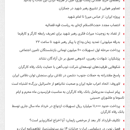
راهنمای خرید صندلی پشت توری؛ قبل از هزینه کردن این نکات را بدانید
تصاویر هوایی از تشییع رهبر شهید در جمکران
پروژه ایران: از عباس میرزا تا امام شهید
انتصاب مجدد حجت‌الاسلام اژه‌ای به ریاست قوه‌ قضائیه
از تضاد به زوجیت؛ میراث فکری رهبر شهید برای تعریف رابطه کارگر و کارفرما
بدرقه میلیونی/ تمدید زمان وداع با پیکر رهبر شهید تا ساعت ۲۲
پرداخت مرحله اول تسهیلات ۶۰ میلیون تومانی بازنشستگان تامین اجتماعی
پزشکیان: شهادت رهبری، اندوهی عمیق بر دل آزادگان نشاند
شکوفایی ظرفیت‌های توسعه‌ای شرکت ذوب‌آهن با حمایت‌ بانک رفاه کارگران
پاسخ مقتدرانه به حملات جنوب؛ دشمن در تلاش برای سنجش توان دفاعی ایران
لاوروف: اتحاد اعراب علیه ایران و صحبت نتانیاهو از «اسرائیل بزرگ» اشتباه است
پیام تسلیت مدیرعامل بانک رفاه کارگران به مناسبت فرارسیدن ماه محرم و ایام
تاسوعا و عاشورای حسینی
پرداخت حدود ۱۱,۰۰۰ میلیارد ریال تسهیلات ازدواج در خرداد ماه سال جاری توسط
بانک رفاه کارگران
تکلیف قرارداد کار بعد از مرخصی زایمان؛ آیا اخراج امکان‌پذیر است؟
فصل نوین در دیپلماسی ایران؛ جزئیات ۱۴ بند سرنوشت‌ساز تفاهم‌نامه ایران و