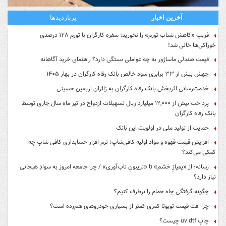
آخرین اخبار
پربازدیدها
فریبِ «کاهش شتاب تورم» را نخورید؛ سفره کارگران با تورم ۱۲۸ درصدی
خوراکی‌ها خالی شد!
قیمت صندلی ماساژور به چه عواملی بستگی دارد؟ راهنمای خرید آگاهانه
جهش بیش از ۳۳ برابری سود خالص بانک رفاه کارگران در بهار ۱۴۰۵
خدمت‌رسانی اثربخش بانک رفاه کارگران به زائران اربعین حسینی
پرداخت بیش از ۱۲,۰۰۰ میلیارد ریال تسهیلات ازدواج در تیر ماه سال جاری توسط
بانک رفاه کارگران
حمایت از تولید ملی در اولویت این بانک
افزایش قیمت قهوه و مواد اولیه کافی‌شاپ؛ نرم افزار حسابداری کافی شاپ چه
کمکی می‌کند؟
رسانه؛ از «پمپاژِ خشم» تا «تریبونِ تاب‌آوری» / چرا جامعه امروز به سوادِ هیجانی
نیاز دارد؟
چگونه گرفتگی چاه حمام را برطرف کنیم؟
چرا افت قیمت تویوتا کمری کمتر از بسیاری خودروهای هم‌رده است؟
چاپ uv dtf چیست؟