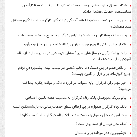
شکافِ عمیق میان دستمزد و سبدِ معیشت؛ کارشناسان نسبت به ناکارآمدیِ
سیاست‌هایِ حمایتی هشدار دادند
«بن‌بست در کمیته دستمزد؛ اعلام آمادگی نمایندگان کارگری برای بازنگری مستقل
سبد معیشت»
وعده حذف پیمانکاران چه شد؟ / اعتراض کارگران به طرح «نصفه‌نیمه» دولت
اقتدار ایرانی؛ وقتی فناوری بومی، برترین پدافندهای جهان را به زانو درآورد
بانک رفاه کارگران در سال‌های اخیر گام‌های اثربخشی در مسیر حمایت از نظام
آموزش عالی برداشته است
از نقص‌عضو در پایِ دستگاه تا تحقیرِ شغلی در لیستِ بیمه؛ پشت‌پرده‌یِ ترفندِ
جدیدِ کارفرماها برای فرار از قانون چیست؟
خبر مهم برای کارگران؛ پایه سنوات در قرارداد دائم و موقت چگونه پرداخت
می‌شود؟
پیام تبریک مدیرعامل بانک رفاه کارگران به مناسبت هفته تامین اجتماعی
بانک رفاه کارگران همواره در پی ارتقای سطح خدمات‌رسانی به بازنشستگان است
چک امن دیجیتال حقوقی؛ خدمت جدید بانک رفاه کارگران برای کسب‌وکارها
کدام مدل نیسان از همه بهتر است؟
خوشبوترین عطر مردانه برای تابستان