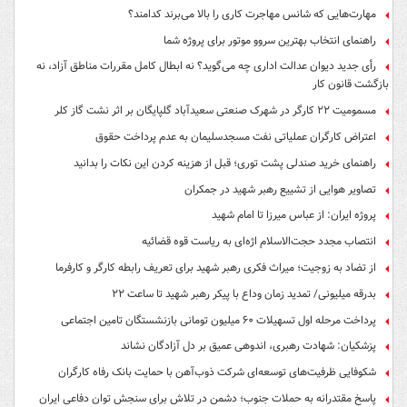
مهارت‌هایی که شانس مهاجرت کاری را بالا می‌برند کدامند؟
راهنمای انتخاب بهترین سروو موتور برای پروژه شما
رأی جدید دیوان عدالت اداری چه می‌گوید؟ نه ابطال کامل مقررات مناطق آزاد، نه
بازگشت قانون کار
مسمومیت ۲۲ کارگر در شهرک صنعتی سعیدآباد گلپایگان بر اثر نشت گاز کلر
اعتراض کارگران عملیاتی نفت مسجدسلیمان به عدم پرداخت حقوق
راهنمای خرید صندلی پشت توری؛ قبل از هزینه کردن این نکات را بدانید
تصاویر هوایی از تشییع رهبر شهید در جمکران
پروژه ایران: از عباس میرزا تا امام شهید
انتصاب مجدد حجت‌الاسلام اژه‌ای به ریاست قوه‌ قضائیه
از تضاد به زوجیت؛ میراث فکری رهبر شهید برای تعریف رابطه کارگر و کارفرما
بدرقه میلیونی/ تمدید زمان وداع با پیکر رهبر شهید تا ساعت ۲۲
پرداخت مرحله اول تسهیلات ۶۰ میلیون تومانی بازنشستگان تامین اجتماعی
پزشکیان: شهادت رهبری، اندوهی عمیق بر دل آزادگان نشاند
شکوفایی ظرفیت‌های توسعه‌ای شرکت ذوب‌آهن با حمایت‌ بانک رفاه کارگران
پاسخ مقتدرانه به حملات جنوب؛ دشمن در تلاش برای سنجش توان دفاعی ایران