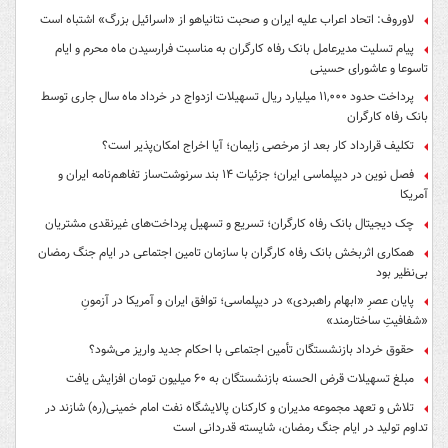
لاوروف: اتحاد اعراب علیه ایران و صحبت نتانیاهو از «اسرائیل بزرگ» اشتباه است
پیام تسلیت مدیرعامل بانک رفاه کارگران به مناسبت فرارسیدن ماه محرم و ایام
تاسوعا و عاشورای حسینی
پرداخت حدود ۱۱,۰۰۰ میلیارد ریال تسهیلات ازدواج در خرداد ماه سال جاری توسط
بانک رفاه کارگران
تکلیف قرارداد کار بعد از مرخصی زایمان؛ آیا اخراج امکان‌پذیر است؟
فصل نوین در دیپلماسی ایران؛ جزئیات ۱۴ بند سرنوشت‌ساز تفاهم‌نامه ایران و
آمریکا
چک دیجیتال بانک رفاه کارگران؛ تسریع و تسهیل پرداخت‌های غیرنقدی مشتریان
همکاری اثربخش بانک رفاه کارگران با سازمان تامین اجتماعی در ایام جنگ رمضان
بی‌نظیر بود
پایان عصرِ «ابهام راهبردی» در دیپلماسی؛ توافق ایران و آمریکا در آزمونِ
«شفافیتِ ساختارمند»
حقوق خرداد بازنشستگان تأمین اجتماعی با احکام جدید واریز می‌شود؟
مبلغ تسهیلات قرض الحسنه بازنشستگان به ۶۰ میلیون تومان افزایش یافت
تلاش و تعهد مجموعه مدیران و کارکنان پالایشگاه نفت امام خمینی(ره) شازند در
تداوم تولید در ایام جنگ رمضان، شایسته قدردانی است