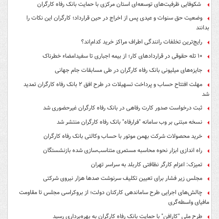
شکوفایی ظرفیت‌های توسعه‌ای استان مرکزی با حمایت بانک رفاه کارگران
وضعیت حق سنوات و عیدی پس از اخراج در حین قرارداد؛ کارگران این نکات را
بدانند
رایج‌ترین تخلفات رانندگی اطراف مراکز خرید کدام‌اند؟
۱۰ تله حقوقی در قراردادهای کار؛ از بیمه اجباری تا سفیدامضاء خطرناک
جایزه‌های میلیونی بانک رفاه کارگران در طی مسابقات جام جهانی
مهلت افتتاح حساب و پرداخت تسهیلات در طرح افق ۲ بانک رفاه کارگران تمدید
شد
ثبت درخواست صدور کارت رفاهی در بانک رفاه کارگران غیرحضوری شد
نسخه مبتنی بر وب سامانه "فرارفاه" بانک رفاه کارگران منتشر شد
خرید محصولات شرکت بهمن موتور با حساب وکالتی بانک رفاه کارگران
راه اندازی ابزار نحوه محاسبه مستمری متناسب‌سازی شده بازنشستگان
تمیزک: اعزام کارگر نظافتی کاربلد به سراسر تهران
مجلس زیر فشار برای تعیین تکلیف سرنوشت صدها هزار نیروی شرکتی
چالش‌های اجرایی طرح ساماندهی کارکنان دولت؛ از بروکراسی مجلس تا مقاومت
مافیای واسطه‌گری
طرح ملی "کارافن" با حمایت بانک رفاه کارگران به بهره‌برداری رسید