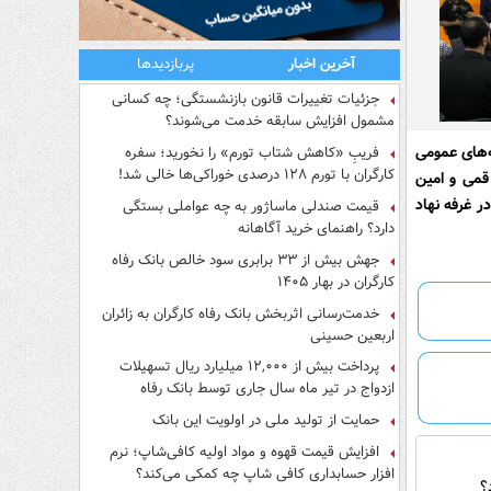
آخرین اخبار
پربازدیدها
جزئیات تغییرات قانون بازنشستگی؛ چه کسانی
مشمول افزایش سابقه خدمت می‌شوند؟
ه‌های عمومی
فریبِ «کاهش شتاب تورم» را نخورید؛ سفره
کارگران با تورم ۱۲۸ درصدی خوراکی‌ها خالی شد!
 قمی و امین
ر غرفه نهاد
قیمت صندلی ماساژور به چه عواملی بستگی
دارد؟ راهنمای خرید آگاهانه
جهش بیش از ۳۳ برابری سود خالص بانک رفاه
کارگران در بهار ۱۴۰۵
خدمت‌رسانی اثربخش بانک رفاه کارگران به زائران
اربعین حسینی
پرداخت بیش از ۱۲,۰۰۰ میلیارد ریال تسهیلات
ازدواج در تیر ماه سال جاری توسط بانک رفاه
کارگران
حمایت از تولید ملی در اولویت این بانک
افزایش قیمت قهوه و مواد اولیه کافی‌شاپ؛ نرم
افزار حسابداری کافی شاپ چه کمکی می‌کند؟
؟