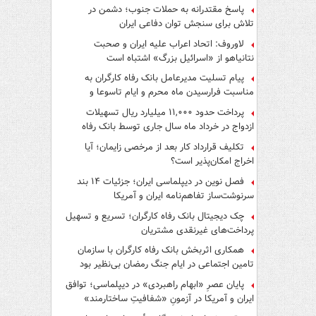
پاسخ مقتدرانه به حملات جنوب؛ دشمن در
تلاش برای سنجش توان دفاعی ایران
لاوروف: اتحاد اعراب علیه ایران و صحبت
نتانیاهو از «اسرائیل بزرگ» اشتباه است
پیام تسلیت مدیرعامل بانک رفاه کارگران به
مناسبت فرارسیدن ماه محرم و ایام تاسوعا و
عاشورای حسینی
پرداخت حدود ۱۱,۰۰۰ میلیارد ریال تسهیلات
ازدواج در خرداد ماه سال جاری توسط بانک رفاه
کارگران
تکلیف قرارداد کار بعد از مرخصی زایمان؛ آیا
اخراج امکان‌پذیر است؟
فصل نوین در دیپلماسی ایران؛ جزئیات ۱۴ بند
سرنوشت‌ساز تفاهم‌نامه ایران و آمریکا
چک دیجیتال بانک رفاه کارگران؛ تسریع و تسهیل
پرداخت‌های غیرنقدی مشتریان
همکاری اثربخش بانک رفاه کارگران با سازمان
تامین اجتماعی در ایام جنگ رمضان بی‌نظیر بود
پایان عصرِ «ابهام راهبردی» در دیپلماسی؛ توافق
ایران و آمریکا در آزمونِ «شفافیتِ ساختارمند»