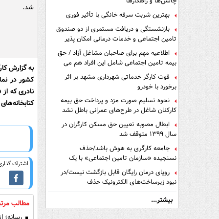
چالش‌ها و راهکارها
شد.
بهترین شربت سرفه خانگی با تأثیر فوری
بازنشستگی و دریافت مستمری از دو صندوق
تامین اجتماعی و خدمات درمانی امکان پذیر
است ؟
اطلاعیه مهم برای صاحبان مشاغل آزاد / حق
بیمه تامین اجتماعی شامل این افراد هم می
به گزارش کار
شود
فوت کارگر خدماتی شهرداری مشهد بر اثر
کشور در نمای
برخورد با خودرو
نادری که از 
نحوه تسلیم صورت مزد و پرداخت حق بیمه
کتابخانه‌های عمومی 
کارکنان شاغل در طرح‌های عمرانی باطل نشد
ابطال مصوبه تعیین حق مسکن کارگران در
سال ۱۳۹۹ متوقف شد
جامعه کارگری به هوش باشد/حذف
نسنجیده «سازمان تامین اجتماعی» با یک
اشتراک گذاری 
تفاهم نامه!
رویای درمان رایگان قابل بازگشت نیست/در
نبود زیرساخت‌های الکترونیک حذف
دفترچه‌های بیمه اشتباه مضاعف است
بیشتر...
مطالب مرتب
رسانه؛ از