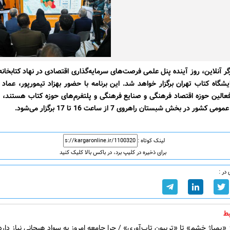
گر آنلاین، روز آینده پنل علمی فرصت‌های سرمایه‌گذاری اقتصادی در نهاد کتابخان
شگاه کتاب تهران برگزار خواهد شد. این برنامه با حضور بهزاد تیمورپور، عماد
فعالین حوزه اقتصاد فرهنگی و صنایع فرهنگی و پلتفرم‌های حوزه کتاب هستند، د
کشور در بخش شبستان راهروی 7 از ساعت 16 تا 17 برگزار می‌شود.
لینک کوتاه :
برای ذخیره در کلیپ برد، در باکس بالا کلیک کنید
در :
ط
 «پمپاژِ خشم» تا «تریبونِ تاب‌آوری» / چرا جامعه امروز به سوادِ هیجانی نیاز دارد