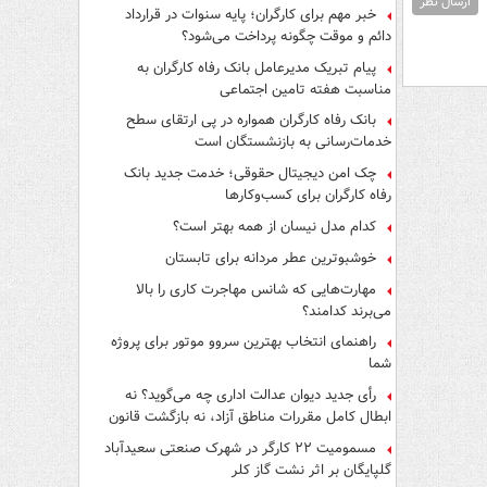
ارسال نظر
فرار از قانون چیست؟
خبر مهم برای کارگران؛ پایه سنوات در قرارداد
دائم و موقت چگونه پرداخت می‌شود؟
پیام تبریک مدیرعامل بانک رفاه کارگران به
مناسبت هفته تامین اجتماعی
بانک رفاه کارگران همواره در پی ارتقای سطح
خدمات‌رسانی به بازنشستگان است
چک امن دیجیتال حقوقی؛ خدمت جدید بانک
رفاه کارگران برای کسب‌وکارها
کدام مدل نیسان از همه بهتر است؟
خوشبوترین عطر مردانه برای تابستان
مهارت‌هایی که شانس مهاجرت کاری را بالا
می‌برند کدامند؟
راهنمای انتخاب بهترین سروو موتور برای پروژه
شما
رأی جدید دیوان عدالت اداری چه می‌گوید؟ نه
ابطال کامل مقررات مناطق آزاد، نه بازگشت قانون
کار
مسمومیت ۲۲ کارگر در شهرک صنعتی سعیدآباد
گلپایگان بر اثر نشت گاز کلر