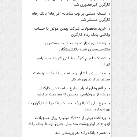
کارگران غیرحضوری شد
نسخه مبتنی بر وب سامانه "فرارفاه" بانک رفاه
کارگران منتشر شد
خرید محصولات شرکت بهمن موتور با حساب
وکالتی بانک رفاه کارگران
راه اندازی ابزار نحوه محاسبه مستمری
متناسب‌سازی شده بازنشستگان
تمیزک: اعزام کارگر نظافتی کاربلد به سراسر
تهران
مجلس زیر فشار برای تعیین تکلیف سرنوشت
صدها هزار نیروی شرکتی
چالش‌های اجرایی طرح ساماندهی کارکنان
دولت؛ از بروکراسی مجلس تا مقاومت مافیای
واسطه‌گری
طرح ملی "کارافن" با حمایت بانک رفاه کارگران به
بهره‌برداری رسید
پرداخت بیش از ۷,۰۰۰ میلیارد ریال تسهیلات
ازدواج در اردیبهشت ماه سال جاری توسط بانک رفاه
کارگران
همراه بانک رفاه به‌روزرسانی شد