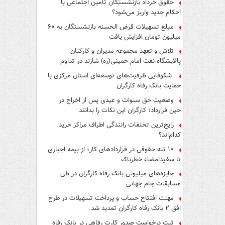
حقوق خرداد بازنشستگان تأمین اجتماعی با
احکام جدید واریز می‌شود؟
مبلغ تسهیلات قرض الحسنه بازنشستگان به ۶۰
میلیون تومان افزایش یافت
تلاش و تعهد مجموعه مدیران و کارکنان
پالایشگاه نفت امام خمینی(ره) شازند در تداوم
تولید در ایام جنگ رمضان، شایسته قدردانی است
شکوفایی ظرفیت‌های توسعه‌ای استان مرکزی با
حمایت بانک رفاه کارگران
وضعیت حق سنوات و عیدی پس از اخراج در
حین قرارداد؛ کارگران این نکات را بدانند
رایج‌ترین تخلفات رانندگی اطراف مراکز خرید
کدام‌اند؟
۱۰ تله حقوقی در قراردادهای کار؛ از بیمه اجباری
تا سفیدامضاء خطرناک
جایزه‌های میلیونی بانک رفاه کارگران در طی
مسابقات جام جهانی
مهلت افتتاح حساب و پرداخت تسهیلات در طرح
افق ۲ بانک رفاه کارگران تمدید شد
ثبت درخواست صدور کارت رفاهی در بانک رفاه