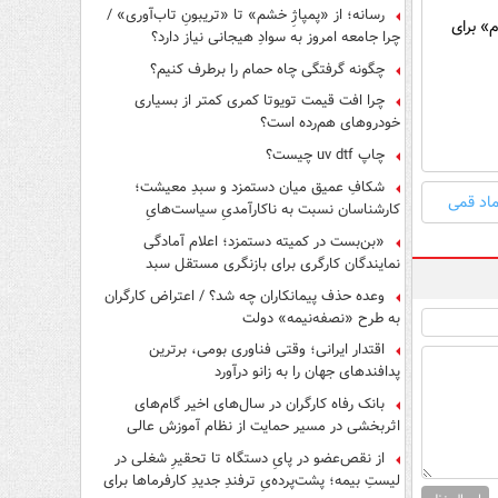
رسانه؛ از «پمپاژِ خشم» تا «تریبونِ تاب‌آوری» /
م» برای
چرا جامعه امروز به سوادِ هیجانی نیاز دارد؟
چگونه گرفتگی چاه حمام را برطرف کنیم؟
چرا افت قیمت تویوتا کمری کمتر از بسیاری
خودروهای هم‌رده است؟
چاپ uv dtf چیست؟
شکافِ عمیق میان دستمزد و سبدِ معیشت؛
اد قمی
کارشناسان نسبت به ناکارآمدیِ سیاست‌هایِ
حمایتی هشدار دادند
«بن‌بست در کمیته دستمزد؛ اعلام آمادگی
نمایندگان کارگری برای بازنگری مستقل سبد
معیشت»
وعده حذف پیمانکاران چه شد؟ / اعتراض کارگران
به طرح «نصفه‌نیمه» دولت
اقتدار ایرانی؛ وقتی فناوری بومی، برترین
پدافندهای جهان را به زانو درآورد
بانک رفاه کارگران در سال‌های اخیر گام‌های
اثربخشی در مسیر حمایت از نظام آموزش عالی
برداشته است
از نقص‌عضو در پایِ دستگاه تا تحقیرِ شغلی در
لیستِ بیمه؛ پشت‌پرده‌یِ ترفندِ جدیدِ کارفرماها برای