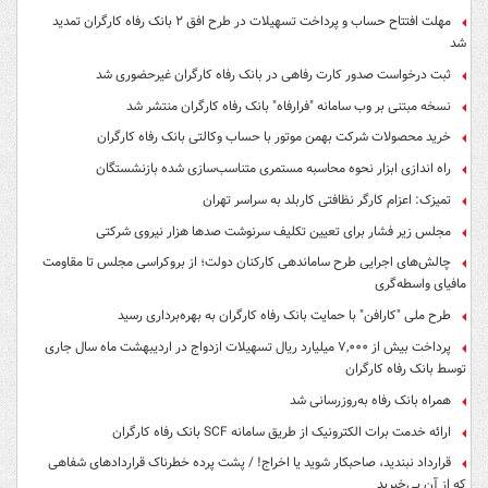
مهلت افتتاح حساب و پرداخت تسهیلات در طرح افق ۲ بانک رفاه کارگران تمدید
شد
ثبت درخواست صدور کارت رفاهی در بانک رفاه کارگران غیرحضوری شد
نسخه مبتنی بر وب سامانه "فرارفاه" بانک رفاه کارگران منتشر شد
خرید محصولات شرکت بهمن موتور با حساب وکالتی بانک رفاه کارگران
راه اندازی ابزار نحوه محاسبه مستمری متناسب‌سازی شده بازنشستگان
تمیزک: اعزام کارگر نظافتی کاربلد به سراسر تهران
مجلس زیر فشار برای تعیین تکلیف سرنوشت صدها هزار نیروی شرکتی
چالش‌های اجرایی طرح ساماندهی کارکنان دولت؛ از بروکراسی مجلس تا مقاومت
مافیای واسطه‌گری
طرح ملی "کارافن" با حمایت بانک رفاه کارگران به بهره‌برداری رسید
پرداخت بیش از ۷,۰۰۰ میلیارد ریال تسهیلات ازدواج در اردیبهشت ماه سال جاری
توسط بانک رفاه کارگران
همراه بانک رفاه به‌روزرسانی شد
ارائه خدمت برات الکترونیک از طریق سامانه SCF بانک رفاه کارگران
قرارداد نبندید، صاحبکار شوید یا اخراج! / پشت پرده خطرناک قراردادهای شفاهی
که از آن بی‌خبرید