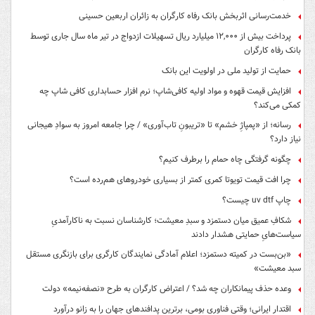
خدمت‌رسانی اثربخش بانک رفاه کارگران به زائران اربعین حسینی
پرداخت بیش از ۱۲,۰۰۰ میلیارد ریال تسهیلات ازدواج در تیر ماه سال جاری توسط
بانک رفاه کارگران
حمایت از تولید ملی در اولویت این بانک
افزایش قیمت قهوه و مواد اولیه کافی‌شاپ؛ نرم افزار حسابداری کافی شاپ چه
کمکی می‌کند؟
رسانه؛ از «پمپاژِ خشم» تا «تریبونِ تاب‌آوری» / چرا جامعه امروز به سوادِ هیجانی
نیاز دارد؟
چگونه گرفتگی چاه حمام را برطرف کنیم؟
چرا افت قیمت تویوتا کمری کمتر از بسیاری خودروهای هم‌رده است؟
چاپ uv dtf چیست؟
شکافِ عمیق میان دستمزد و سبدِ معیشت؛ کارشناسان نسبت به ناکارآمدیِ
سیاست‌هایِ حمایتی هشدار دادند
«بن‌بست در کمیته دستمزد؛ اعلام آمادگی نمایندگان کارگری برای بازنگری مستقل
سبد معیشت»
وعده حذف پیمانکاران چه شد؟ / اعتراض کارگران به طرح «نصفه‌نیمه» دولت
اقتدار ایرانی؛ وقتی فناوری بومی، برترین پدافندهای جهان را به زانو درآورد