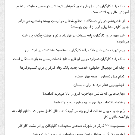
بانک رفاه کارگران در سال‌های اخیر گام‌های اثربخشی در مسیر حمایت از نظام
آموزش عالی برداشته است
از نقص‌عضو در پایِ دستگاه تا تحقیرِ شغلی در لیستِ بیمه؛ پشت‌پرده‌یِ ترفندِ
جدیدِ کارفرماها برای فرار از قانون چیست؟
خبر مهم برای کارگران؛ پایه سنوات در قرارداد دائم و موقت چگونه پرداخت
می‌شود؟
پیام تبریک مدیرعامل بانک رفاه کارگران به مناسبت هفته تامین اجتماعی
بانک رفاه کارگران همواره در پی ارتقای سطح خدمات‌رسانی به بازنشستگان است
چک امن دیجیتال حقوقی؛ خدمت جدید بانک رفاه کارگران برای کسب‌وکارها
کدام مدل نیسان از همه بهتر است؟
خوشبوترین عطر مردانه برای تابستان
مهارت‌هایی که شانس مهاجرت کاری را بالا می‌برند کدامند؟
راهنمای انتخاب بهترین سروو موتور برای پروژه شما
رأی جدید دیوان عدالت اداری چه می‌گوید؟ نه ابطال کامل مقررات مناطق آزاد، نه
بازگشت قانون کار
مسمومیت ۲۲ کارگر در شهرک صنعتی سعیدآباد گلپایگان بر اثر نشت گاز کلر
اعتراض کارگران عملیاتی نفت مسجدسلیمان به عدم پرداخت حقوق