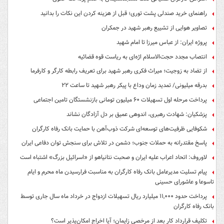
راهنمای خرید صندلی پشت توری؛ قبل از هزینه کردن این نکات را بدانید
تصاویر هوایی از تشییع رهبر شهید در جمکران
پروژه ایران: از عباس میرزا تا امام شهید
انتصاب مجدد حجت‌الاسلام اژه‌ای به ریاست قوه‌ قضائیه
از تضاد به زوجیت؛ میراث فکری رهبر شهید برای تعریف رابطه کارگر و کارفرما
بدرقه میلیونی/ تمدید زمان وداع با پیکر رهبر شهید تا ساعت ۲۲
پرداخت مرحله اول تسهیلات ۶۰ میلیون تومانی بازنشستگان تامین اجتماعی
پزشکیان: شهادت رهبری، اندوهی عمیق بر دل آزادگان نشاند
شکوفایی ظرفیت‌های توسعه‌ای شرکت ذوب‌آهن با حمایت‌ بانک رفاه کارگران
پاسخ مقتدرانه به حملات جنوب؛ دشمن در تلاش برای سنجش توان دفاعی ایران
لاوروف: اتحاد اعراب علیه ایران و صحبت نتانیاهو از «اسرائیل بزرگ» اشتباه است
پیام تسلیت مدیرعامل بانک رفاه کارگران به مناسبت فرارسیدن ماه محرم و ایام
تاسوعا و عاشورای حسینی
پرداخت حدود ۱۱,۰۰۰ میلیارد ریال تسهیلات ازدواج در خرداد ماه سال جاری توسط
بانک رفاه کارگران
تکلیف قرارداد کار بعد از مرخصی زایمان؛ آیا اخراج امکان‌پذیر است؟