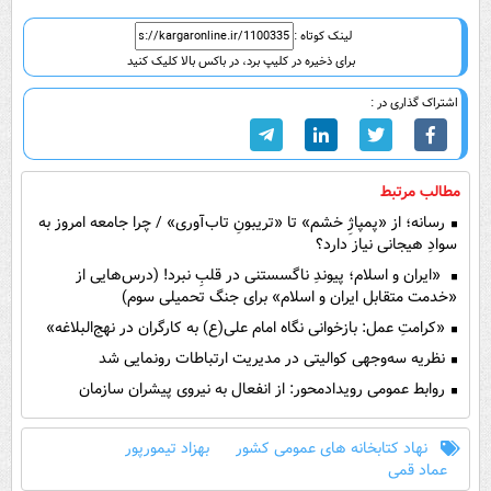
لینک کوتاه :
برای ذخیره در کلیپ برد، در باکس بالا کلیک کنید
اشتراک گذاری در :
مطالب مرتبط
رسانه؛ از «پمپاژِ خشم» تا «تریبونِ تاب‌آوری» / چرا جامعه امروز به
سوادِ هیجانی نیاز دارد؟
«ایران و اسلام؛ پیوندِ ناگسستنی در قلبِ نبرد! (درس‌هایی از
«خدمت متقابل ایران و اسلام» برای جنگ تحمیلی سوم)
«کرامتِ عمل: بازخوانی نگاه امام علی(ع) به کارگران در نهج‌البلاغه»
نظریه سه‌وجهی کوالیتی در مدیریت ارتباطات رونمایی شد
روابط عمومی رویدادمحور: از انفعال به نیروی پیشران سازمان
نهاد کتابخانه های عمومی کشور
بهزاد تیمورپور
عماد قمی