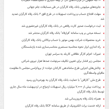
۱۰ تله حقوقی در قراردادهای کار؛ از بیمه اجباری تا سفیدامضاء خطرناک
جایزه‌های میلیونی بانک رفاه کارگران در طی مسابقات جام جهانی
مهلت افتتاح حساب و پرداخت تسهیلات در طرح افق ۲ بانک رفاه کارگران تمدید
شد
ثبت درخواست صدور کارت رفاهی در بانک رفاه کارگران غیرحضوری شد
نسخه مبتنی بر وب سامانه "فرارفاه" بانک رفاه کارگران منتشر شد
خرید محصولات شرکت بهمن موتور با حساب وکالتی بانک رفاه کارگران
راه اندازی ابزار نحوه محاسبه مستمری متناسب‌سازی شده بازنشستگان
تمیزک: اعزام کارگر نظافتی کاربلد به سراسر تهران
مجلس زیر فشار برای تعیین تکلیف سرنوشت صدها هزار نیروی شرکتی
چالش‌های اجرایی طرح ساماندهی کارکنان دولت؛ از بروکراسی مجلس تا مقاومت
مافیای واسطه‌گری
طرح ملی "کارافن" با حمایت بانک رفاه کارگران به بهره‌برداری رسید
پرداخت بیش از ۷,۰۰۰ میلیارد ریال تسهیلات ازدواج در اردیبهشت ماه سال جاری
توسط بانک رفاه کارگران
همراه بانک رفاه به‌روزرسانی شد
ارائه خدمت برات الکترونیک از طریق سامانه SCF بانک رفاه کارگران