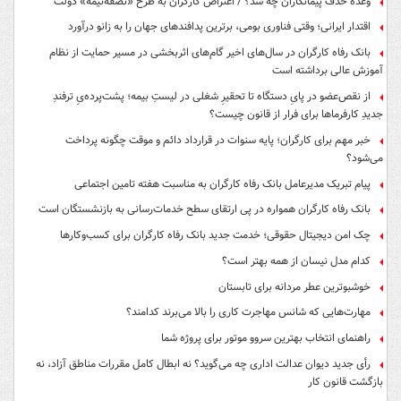
وعده حذف پیمانکاران چه شد؟ / اعتراض کارگران به طرح «نصفه‌نیمه» دولت
اقتدار ایرانی؛ وقتی فناوری بومی، برترین پدافندهای جهان را به زانو درآورد
بانک رفاه کارگران در سال‌های اخیر گام‌های اثربخشی در مسیر حمایت از نظام
آموزش عالی برداشته است
از نقص‌عضو در پایِ دستگاه تا تحقیرِ شغلی در لیستِ بیمه؛ پشت‌پرده‌یِ ترفندِ
جدیدِ کارفرماها برای فرار از قانون چیست؟
خبر مهم برای کارگران؛ پایه سنوات در قرارداد دائم و موقت چگونه پرداخت
می‌شود؟
پیام تبریک مدیرعامل بانک رفاه کارگران به مناسبت هفته تامین اجتماعی
بانک رفاه کارگران همواره در پی ارتقای سطح خدمات‌رسانی به بازنشستگان است
چک امن دیجیتال حقوقی؛ خدمت جدید بانک رفاه کارگران برای کسب‌وکارها
کدام مدل نیسان از همه بهتر است؟
خوشبوترین عطر مردانه برای تابستان
مهارت‌هایی که شانس مهاجرت کاری را بالا می‌برند کدامند؟
راهنمای انتخاب بهترین سروو موتور برای پروژه شما
رأی جدید دیوان عدالت اداری چه می‌گوید؟ نه ابطال کامل مقررات مناطق آزاد، نه
بازگشت قانون کار