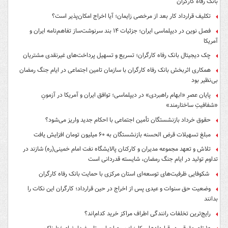
بانک رفاه کارگران
تکلیف قرارداد کار بعد از مرخصی زایمان؛ آیا اخراج امکان‌پذیر است؟
فصل نوین در دیپلماسی ایران؛ جزئیات ۱۴ بند سرنوشت‌ساز تفاهم‌نامه ایران و
آمریکا
چک دیجیتال بانک رفاه کارگران؛ تسریع و تسهیل پرداخت‌های غیرنقدی مشتریان
همکاری اثربخش بانک رفاه کارگران با سازمان تامین اجتماعی در ایام جنگ رمضان
بی‌نظیر بود
پایان عصرِ «ابهام راهبردی» در دیپلماسی؛ توافق ایران و آمریکا در آزمونِ
«شفافیتِ ساختارمند»
حقوق خرداد بازنشستگان تأمین اجتماعی با احکام جدید واریز می‌شود؟
مبلغ تسهیلات قرض الحسنه بازنشستگان به ۶۰ میلیون تومان افزایش یافت
تلاش و تعهد مجموعه مدیران و کارکنان پالایشگاه نفت امام خمینی(ره) شازند در
تداوم تولید در ایام جنگ رمضان، شایسته قدردانی است
شکوفایی ظرفیت‌های توسعه‌ای استان مرکزی با حمایت بانک رفاه کارگران
وضعیت حق سنوات و عیدی پس از اخراج در حین قرارداد؛ کارگران این نکات را
بدانند
رایج‌ترین تخلفات رانندگی اطراف مراکز خرید کدام‌اند؟