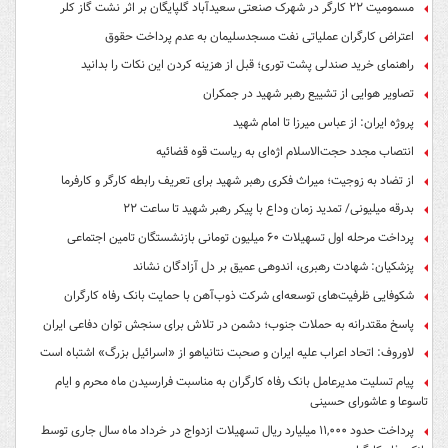
مسمومیت ۲۲ کارگر در شهرک صنعتی سعیدآباد گلپایگان بر اثر نشت گاز کلر
اعتراض کارگران عملیاتی نفت مسجدسلیمان به عدم پرداخت حقوق
راهنمای خرید صندلی پشت توری؛ قبل از هزینه کردن این نکات را بدانید
تصاویر هوایی از تشییع رهبر شهید در جمکران
پروژه ایران: از عباس میرزا تا امام شهید
انتصاب مجدد حجت‌الاسلام اژه‌ای به ریاست قوه‌ قضائیه
از تضاد به زوجیت؛ میراث فکری رهبر شهید برای تعریف رابطه کارگر و کارفرما
بدرقه میلیونی/ تمدید زمان وداع با پیکر رهبر شهید تا ساعت ۲۲
پرداخت مرحله اول تسهیلات ۶۰ میلیون تومانی بازنشستگان تامین اجتماعی
پزشکیان: شهادت رهبری، اندوهی عمیق بر دل آزادگان نشاند
شکوفایی ظرفیت‌های توسعه‌ای شرکت ذوب‌آهن با حمایت‌ بانک رفاه کارگران
پاسخ مقتدرانه به حملات جنوب؛ دشمن در تلاش برای سنجش توان دفاعی ایران
لاوروف: اتحاد اعراب علیه ایران و صحبت نتانیاهو از «اسرائیل بزرگ» اشتباه است
پیام تسلیت مدیرعامل بانک رفاه کارگران به مناسبت فرارسیدن ماه محرم و ایام
تاسوعا و عاشورای حسینی
پرداخت حدود ۱۱,۰۰۰ میلیارد ریال تسهیلات ازدواج در خرداد ماه سال جاری توسط