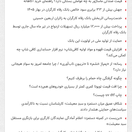
قیمت صندلی ماساژور به چه عواملی بستگی دارد؟ راهنمای خرید آگاهانه
جهش بیش از ۳۳ برابری سود خالص بانک رفاه کارگران در بهار ۱۴۰۵
خدمت‌رسانی اثربخش بانک رفاه کارگران به زائران اربعین حسینی
پرداخت بیش از ۱۲,۰۰۰ میلیارد ریال تسهیلات ازدواج در تیر ماه سال جاری توسط
بانک رفاه کارگران
حمایت از تولید ملی در اولویت این بانک
افزایش قیمت قهوه و مواد اولیه کافی‌شاپ؛ نرم افزار حسابداری کافی شاپ چه
کمکی می‌کند؟
رسانه؛ از «پمپاژِ خشم» تا «تریبونِ تاب‌آوری» / چرا جامعه امروز به سوادِ هیجانی
نیاز دارد؟
چگونه گرفتگی چاه حمام را برطرف کنیم؟
چرا افت قیمت تویوتا کمری کمتر از بسیاری خودروهای هم‌رده است؟
چاپ uv dtf چیست؟
شکافِ عمیق میان دستمزد و سبدِ معیشت؛ کارشناسان نسبت به ناکارآمدیِ
سیاست‌هایِ حمایتی هشدار دادند
«بن‌بست در کمیته دستمزد؛ اعلام آمادگی نمایندگان کارگری برای بازنگری مستقل
سبد معیشت»