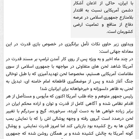
با ایران، حاکی از اذعان آشکار
دشمن آمریکایی نسبت به اقتدار
بلامنازع جمهوری اسلامی در عرصه
دفاع از منافع و تمامیت ارضی
کشورمان است.
ویدئوی زیر حاوی نکات تأمل برانگیزی در خصوص بازی قدرت در این
معادله جهانی است:
در چند ماه اخیر و به ویژه پس از روی کار آمدن ترامپ بر مسند قدرت در
آمریکا شاهد لحن های متفاوتی در مواجهه با جمهوری اسلامی از سوی
مقامامت آمریکایی هستیم، مخصوصا لحن تهدیدآمیزی که با طبل توخالی
جنگ آغاز شده و پس از موضعگیری قاطعانه امام خامنه ای، تبدیل به
لحنی به ظاهر دلسوزانه و خیرخواهانه برای ایرانیان شد!
رئیس جمهور متوهم و جاه طلب آمریکا اکنون که مأیوس و مستأصل از هر
اقدام نظامی شده و آگاهی کامل از قدرت و توان و اراده محکم ایران در
برابر زیاده خواهی ها به دست آورده، سرخورده، گیج و سردرگم با تغییر
لحن درصدد است آبروی رفته و وجهه پوشالی اش را که با نمایش بمب
افکن ها به رخ کشیده بود بازیابی کند اما امروز قدرت نمایشی و پوشال
گونه آمریکا به چالش کشیده شده و بر همگان روشن شده که جمهوری