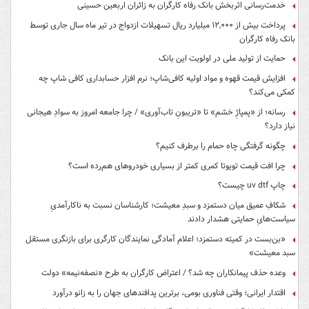
خدمت‌رسانی اثربخش بانک رفاه کارگران به زائران اربعین حسینی
پرداخت بیش از ۱۲,۰۰۰ میلیارد ریال تسهیلات ازدواج در تیر ماه سال جاری توسط
بانک رفاه کارگران
حمایت از تولید ملی در اولویت این بانک
افزایش قیمت قهوه و مواد اولیه کافی‌شاپ؛ نرم افزار حسابداری کافی شاپ چه
کمکی می‌کند؟
رسانه؛ از «پمپاژِ خشم» تا «تریبونِ تاب‌آوری» / چرا جامعه امروز به سوادِ هیجانی
نیاز دارد؟
چگونه گرفتگی چاه حمام را برطرف کنیم؟
چرا افت قیمت تویوتا کمری کمتر از بسیاری خودروهای هم‌رده است؟
چاپ uv dtf چیست؟
شکافِ عمیق میان دستمزد و سبدِ معیشت؛ کارشناسان نسبت به ناکارآمدیِ
سیاست‌هایِ حمایتی هشدار دادند
«بن‌بست در کمیته دستمزد؛ اعلام آمادگی نمایندگان کارگری برای بازنگری مستقل
سبد معیشت»
وعده حذف پیمانکاران چه شد؟ / اعتراض کارگران به طرح «نصفه‌نیمه» دولت
اقتدار ایرانی؛ وقتی فناوری بومی، برترین پدافندهای جهان را به زانو درآورد