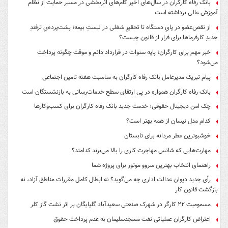
بانک رفاه کارگران در سال‌های اخیر گام‌های اثربخشی در مسیر حمایت از نظام
آموزش عالی برداشته است
از نقص‌عضو در پایِ دستگاه تا تحقیرِ شغلی در لیستِ بیمه؛ پشت‌پرده‌یِ ترفندِ
جدیدِ کارفرماها برای فرار از قانون چیست؟
خبر مهم برای کارگران؛ پایه سنوات در قرارداد دائم و موقت چگونه پرداخت
می‌شود؟
پیام تبریک مدیرعامل بانک رفاه کارگران به مناسبت هفته تامین اجتماعی
بانک رفاه کارگران همواره در پی ارتقای سطح خدمات‌رسانی به بازنشستگان است
چک امن دیجیتال حقوقی؛ خدمت جدید بانک رفاه کارگران برای کسب‌وکارها
کدام مدل نیسان از همه بهتر است؟
خوشبوترین عطر مردانه برای تابستان
مهارت‌هایی که شانس مهاجرت کاری را بالا می‌برند کدامند؟
راهنمای انتخاب بهترین سروو موتور برای پروژه شما
رأی جدید دیوان عدالت اداری چه می‌گوید؟ نه ابطال کامل مقررات مناطق آزاد، نه
بازگشت قانون کار
مسمومیت ۲۲ کارگر در شهرک صنعتی سعیدآباد گلپایگان بر اثر نشت گاز کلر
اعتراض کارگران عملیاتی نفت مسجدسلیمان به عدم پرداخت حقوق