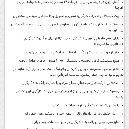
فصل نوین در دیپلماسی ایران؛ جزئیات ۱۴ بند سرنوشت‌ساز تفاهم‌نامه ایران و
آمریکا
چک دیجیتال بانک رفاه کارگران؛ تسریع و تسهیل پرداخت‌های غیرنقدی مشتریان
همکاری اثربخش بانک رفاه کارگران با سازمان تامین اجتماعی در ایام جنگ رمضان
بی‌نظیر بود
پایان عصرِ «ابهام راهبردی» در دیپلماسی؛ توافق ایران و آمریکا در آزمونِ
«شفافیتِ ساختارمند»
حقوق خرداد بازنشستگان تأمین اجتماعی با احکام جدید واریز می‌شود؟
مبلغ تسهیلات قرض الحسنه بازنشستگان به ۶۰ میلیون تومان افزایش یافت
تلاش و تعهد مجموعه مدیران و کارکنان پالایشگاه نفت امام خمینی(ره) شازند در
تداوم تولید در ایام جنگ رمضان، شایسته قدردانی است
شکوفایی ظرفیت‌های توسعه‌ای استان مرکزی با حمایت بانک رفاه کارگران
وضعیت حق سنوات و عیدی پس از اخراج در حین قرارداد؛ کارگران این نکات را
بدانند
رایج‌ترین تخلفات رانندگی اطراف مراکز خرید کدام‌اند؟
۱۰ تله حقوقی در قراردادهای کار؛ از بیمه اجباری تا سفیدامضاء خطرناک
جایزه‌های میلیونی بانک رفاه کارگران در طی مسابقات جام جهانی