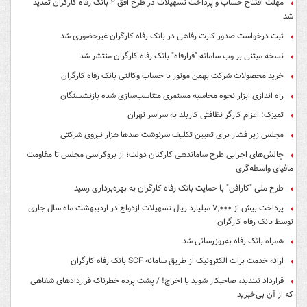
مهلت افتتاح حساب و پرداخت تسهیلات در طرح افق ۲ بانک رفاه کارگران تمدید
شد
ثبت درخواست صدور کارت رفاهی در بانک رفاه کارگران غیرحضوری شد
نسخه مبتنی بر وب سامانه "فرارفاه" بانک رفاه کارگران منتشر شد
خرید محصولات شرکت بهمن موتور با حساب وکالتی بانک رفاه کارگران
راه اندازی ابزار نحوه محاسبه مستمری متناسب‌سازی شده بازنشستگان
تمیزک: اعزام کارگر نظافتی کاربلد به سراسر تهران
مجلس زیر فشار برای تعیین تکلیف سرنوشت صدها هزار نیروی شرکتی
چالش‌های اجرایی طرح ساماندهی کارکنان دولت؛ از بروکراسی مجلس تا مقاومت
مافیای واسطه‌گری
طرح ملی "کارافن" با حمایت بانک رفاه کارگران به بهره‌برداری رسید
پرداخت بیش از ۷,۰۰۰ میلیارد ریال تسهیلات ازدواج در اردیبهشت ماه سال جاری
توسط بانک رفاه کارگران
همراه بانک رفاه به‌روزرسانی شد
ارائه خدمت برات الکترونیک از طریق سامانه SCF بانک رفاه کارگران
قرارداد نبندید، صاحبکار شوید یا اخراج! / پشت پرده خطرناک قراردادهای شفاهی
که از آن بی‌خبرید