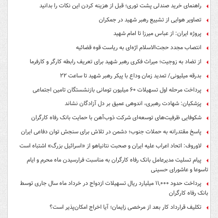
راهنمای خرید صندلی پشت توری؛ قبل از هزینه کردن این نکات را بدانید
تصاویر هوایی از تشییع رهبر شهید در جمکران
پروژه ایران: از عباس میرزا تا امام شهید
انتصاب مجدد حجت‌الاسلام اژه‌ای به ریاست قوه‌ قضائیه
از تضاد به زوجیت؛ میراث فکری رهبر شهید برای تعریف رابطه کارگر و کارفرما
بدرقه میلیونی/ تمدید زمان وداع با پیکر رهبر شهید تا ساعت ۲۲
پرداخت مرحله اول تسهیلات ۶۰ میلیون تومانی بازنشستگان تامین اجتماعی
پزشکیان: شهادت رهبری، اندوهی عمیق بر دل آزادگان نشاند
شکوفایی ظرفیت‌های توسعه‌ای شرکت ذوب‌آهن با حمایت‌ بانک رفاه کارگران
پاسخ مقتدرانه به حملات جنوب؛ دشمن در تلاش برای سنجش توان دفاعی ایران
لاوروف: اتحاد اعراب علیه ایران و صحبت نتانیاهو از «اسرائیل بزرگ» اشتباه است
پیام تسلیت مدیرعامل بانک رفاه کارگران به مناسبت فرارسیدن ماه محرم و ایام
تاسوعا و عاشورای حسینی
پرداخت حدود ۱۱,۰۰۰ میلیارد ریال تسهیلات ازدواج در خرداد ماه سال جاری توسط
بانک رفاه کارگران
تکلیف قرارداد کار بعد از مرخصی زایمان؛ آیا اخراج امکان‌پذیر است؟