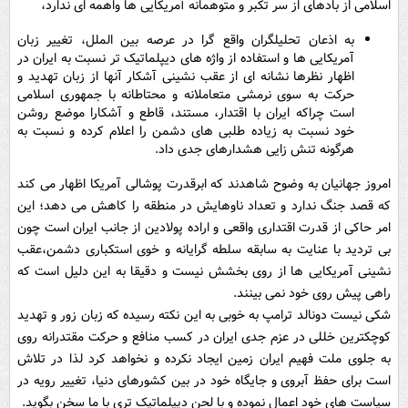
اسلامی از بادهای از سر تکبر و متوهمانه آمریکایی ها واهمه ای ندارد،
به اذعان تحلیلگران واقع گرا در عرصه بین الملل، تغییر زبان
آمریکایی ها و استفاده از واژه های دیپلماتیک تر نسبت به ایران در
اظهار نظرها نشانه ای از عقب نشینی آشکار آنها از زبان تهدید و
حرکت به سوی نرمشی متعاملانه و محتاطانه با جمهوری اسلامی
است چراکه ایران با اقتدار، مستند، قاطع و آشکارا موضع روشن
خود نسبت به زیاده طلبی های دشمن را اعلام کرده و نسبت به
هرگونه تنش زایی هشدارهای جدی داد.
امروز جهانیان به وضوح شاهدند که ابرقدرت پوشالی آمریکا اظهار می کند
که قصد جنگ ندارد و تعداد ناوهایش در منطقه را کاهش می دهد؛ این
امر حاکی از قدرت اقتداری واقعی و اراده پولادین از جانب ایران است چون
بی تردید با عنایت به سابقه سلطه گرایانه و خوی استکباری دشمن،عقب
نشینی آمریکایی ها از روی بخشش نیست و دقیقا به این دلیل است که
راهی پیش روی خود نمی بینند.
شکی نیست دونالد ترامپ به خوبی به این نکته رسیده که زبان زور و تهدید
کوچکترین خللی در عزم جدی ایران در کسب منافع و حرکت مقتدرانه روی
به جلوی ملت فهیم ایران زمین ایجاد نکرده و نخواهد کرد لذا در تلاش
است برای حفظ آبروی و جایگاه خود در بین کشورهای دنیا، تغییر رویه در
سیاست های خود اعمال نموده و با لحن دیپلماتیک تری با ما سخن بگوید.