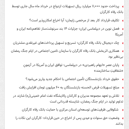
پرداخت حدود ۱۱,۰۰۰ میلیارد ریال تسهیلات ازدواج در خرداد ماه سال جاری توسط
بانک رفاه کارگران
تکلیف قرارداد کار بعد از مرخصی زایمان؛ آیا اخراج امکان‌پذیر است؟
فصل نوین در دیپلماسی ایران؛ جزئیات ۱۴ بند سرنوشت‌ساز تفاهم‌نامه ایران و
آمریکا
چک دیجیتال بانک رفاه کارگران؛ تسریع و تسهیل پرداخت‌های غیرنقدی مشتریان
همکاری اثربخش بانک رفاه کارگران با سازمان تامین اجتماعی در ایام جنگ رمضان
بی‌نظیر بود
پایان عصرِ «ابهام راهبردی» در دیپلماسی؛ توافق ایران و آمریکا در آزمونِ
«شفافیتِ ساختارمند»
حقوق خرداد بازنشستگان تأمین اجتماعی با احکام جدید واریز می‌شود؟
مبلغ تسهیلات قرض الحسنه بازنشستگان به ۶۰ میلیون تومان افزایش یافت
تلاش و تعهد مجموعه مدیران و کارکنان پالایشگاه نفت امام خمینی(ره) شازند در
تداوم تولید در ایام جنگ رمضان، شایسته قدردانی است
شکوفایی ظرفیت‌های توسعه‌ای استان مرکزی با حمایت بانک رفاه کارگران
وضعیت حق سنوات و عیدی پس از اخراج در حین قرارداد؛ کارگران این نکات را
بدانند