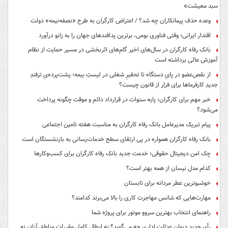
سبد معیشت»
وعده حذف پیمانکاران چه شد؟ / اعتراض کارگران به طرح «نصفه‌نیمه» دولت
اقتدار ایرانی؛ وقتی فناوری بومی، برترین پدافندهای جهان را به زانو درآورد
بانک رفاه کارگران در سال‌های اخیر گام‌های اثربخشی در مسیر حمایت از نظام
آموزش عالی برداشته است
از نقص‌عضو در پایِ دستگاه تا تحقیرِ شغلی در لیستِ بیمه؛ پشت‌پرده‌یِ ترفندِ
جدیدِ کارفرماها برای فرار از قانون چیست؟
خبر مهم برای کارگران؛ پایه سنوات در قرارداد دائم و موقت چگونه پرداخت
می‌شود؟
پیام تبریک مدیرعامل بانک رفاه کارگران به مناسبت هفته تامین اجتماعی
بانک رفاه کارگران همواره در پی ارتقای سطح خدمات‌رسانی به بازنشستگان است
چک امن دیجیتال حقوقی؛ خدمت جدید بانک رفاه کارگران برای کسب‌وکارها
کدام مدل نیسان از همه بهتر است؟
خوشبوترین عطر مردانه برای تابستان
مهارت‌هایی که شانس مهاجرت کاری را بالا می‌برند کدامند؟
راهنمای انتخاب بهترین سروو موتور برای پروژه شما
رأی جدید دیوان عدالت اداری چه می‌گوید؟ نه ابطال کامل مقررات مناطق آزاد، نه