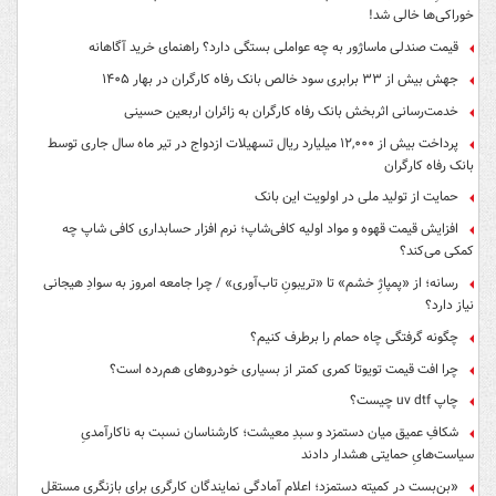
خوراکی‌ها خالی شد!
قیمت صندلی ماساژور به چه عواملی بستگی دارد؟ راهنمای خرید آگاهانه
جهش بیش از ۳۳ برابری سود خالص بانک رفاه کارگران در بهار ۱۴۰۵
خدمت‌رسانی اثربخش بانک رفاه کارگران به زائران اربعین حسینی
پرداخت بیش از ۱۲,۰۰۰ میلیارد ریال تسهیلات ازدواج در تیر ماه سال جاری توسط
بانک رفاه کارگران
حمایت از تولید ملی در اولویت این بانک
افزایش قیمت قهوه و مواد اولیه کافی‌شاپ؛ نرم افزار حسابداری کافی شاپ چه
کمکی می‌کند؟
رسانه؛ از «پمپاژِ خشم» تا «تریبونِ تاب‌آوری» / چرا جامعه امروز به سوادِ هیجانی
نیاز دارد؟
چگونه گرفتگی چاه حمام را برطرف کنیم؟
چرا افت قیمت تویوتا کمری کمتر از بسیاری خودروهای هم‌رده است؟
چاپ uv dtf چیست؟
شکافِ عمیق میان دستمزد و سبدِ معیشت؛ کارشناسان نسبت به ناکارآمدیِ
سیاست‌هایِ حمایتی هشدار دادند
«بن‌بست در کمیته دستمزد؛ اعلام آمادگی نمایندگان کارگری برای بازنگری مستقل