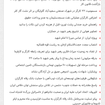
بازگشت قانون کار
مسمومیت ۲۲ کارگر در شهرک صنعتی سعیدآباد گلپایگان بر اثر نشت گاز کلر
اعتراض کارگران عملیاتی نفت مسجدسلیمان به عدم پرداخت حقوق
راهنمای خرید صندلی پشت توری؛ قبل از هزینه کردن این نکات را بدانید
تصاویر هوایی از تشییع رهبر شهید در جمکران
پروژه ایران: از عباس میرزا تا امام شهید
انتصاب مجدد حجت‌الاسلام اژه‌ای به ریاست قوه‌ قضائیه
از تضاد به زوجیت؛ میراث فکری رهبر شهید برای تعریف رابطه کارگر و کارفرما
بدرقه میلیونی/ تمدید زمان وداع با پیکر رهبر شهید تا ساعت ۲۲
پرداخت مرحله اول تسهیلات ۶۰ میلیون تومانی بازنشستگان تامین اجتماعی
پزشکیان: شهادت رهبری، اندوهی عمیق بر دل آزادگان نشاند
شکوفایی ظرفیت‌های توسعه‌ای شرکت ذوب‌آهن با حمایت‌ بانک رفاه کارگران
پاسخ مقتدرانه به حملات جنوب؛ دشمن در تلاش برای سنجش توان دفاعی ایران
لاوروف: اتحاد اعراب علیه ایران و صحبت نتانیاهو از «اسرائیل بزرگ» اشتباه است
پیام تسلیت مدیرعامل بانک رفاه کارگران به مناسبت فرارسیدن ماه محرم و ایام
تاسوعا و عاشورای حسینی