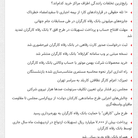
رایج‌ترین تخلفات رانندگی اطراف مراکز خرید کدام‌اند؟
۱۰ تله حقوقی در قراردادهای کار؛ از بیمه اجباری تا سفیدامضاء خطرناک
جایزه‌های میلیونی بانک رفاه کارگران در طی مسابقات جام جهانی
مهلت افتتاح حساب و پرداخت تسهیلات در طرح افق ۲ بانک رفاه کارگران تمدید
شد
ثبت درخواست صدور کارت رفاهی در بانک رفاه کارگران غیرحضوری شد
نسخه مبتنی بر وب سامانه "فرارفاه" بانک رفاه کارگران منتشر شد
خرید محصولات شرکت بهمن موتور با حساب وکالتی بانک رفاه کارگران
راه اندازی ابزار نحوه محاسبه مستمری متناسب‌سازی شده بازنشستگان
تمیزک: اعزام کارگر نظافتی کاربلد به سراسر تهران
مجلس زیر فشار برای تعیین تکلیف سرنوشت صدها هزار نیروی شرکتی
چالش‌های اجرایی طرح ساماندهی کارکنان دولت؛ از بروکراسی مجلس تا مقاومت
مافیای واسطه‌گری
طرح ملی "کارافن" با حمایت بانک رفاه کارگران به بهره‌برداری رسید
پرداخت بیش از ۷,۰۰۰ میلیارد ریال تسهیلات ازدواج در اردیبهشت ماه سال جاری
توسط بانک رفاه کارگران
همراه بانک رفاه به‌روزرسانی شد