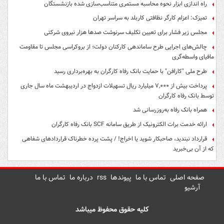
راه اندازی ابزار نحوه محاسبه مستمری متناسب‌سازی شده بازنشستگان
تمیزک: اعزام کارگر نظافتی کاربلد به سراسر تهران
مجلس زیر فشار برای تعیین تکلیف سرنوشت صدها هزار نیروی شرکتی
چالش‌های اجرایی طرح ساماندهی کارکنان دولت؛ از بروکراسی مجلس تا مقاومت
مافیای واسطه‌گری
طرح ملی "کارافن" با حمایت بانک رفاه کارگران به بهره‌برداری رسید
پرداخت بیش از ۷,۰۰۰ میلیارد ریال تسهیلات ازدواج در اردیبهشت ماه سال جاری
توسط بانک رفاه کارگران
همراه بانک رفاه به‌روزرسانی شد
ارائه خدمت برات الکترونیک از طریق سامانه SCF بانک رفاه کارگران
قرارداد نبندید، صاحبکار شوید یا اخراج! / پشت پرده خطرناک قراردادهای شفاهی
که از آن بی‌خبرید
صفحه اصلی
تماس با ما
پیوندها
rss
درباره ما
تماس با ما
آرشیو
کلیه حقوق محفوظ میباشد