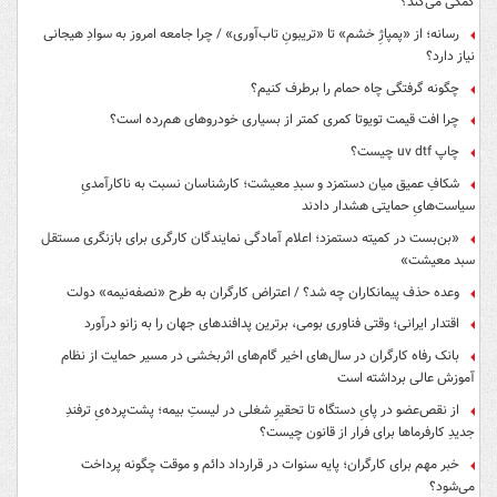
کمکی می‌کند؟
رسانه؛ از «پمپاژِ خشم» تا «تریبونِ تاب‌آوری» / چرا جامعه امروز به سوادِ هیجانی
نیاز دارد؟
چگونه گرفتگی چاه حمام را برطرف کنیم؟
چرا افت قیمت تویوتا کمری کمتر از بسیاری خودروهای هم‌رده است؟
چاپ uv dtf چیست؟
شکافِ عمیق میان دستمزد و سبدِ معیشت؛ کارشناسان نسبت به ناکارآمدیِ
سیاست‌هایِ حمایتی هشدار دادند
«بن‌بست در کمیته دستمزد؛ اعلام آمادگی نمایندگان کارگری برای بازنگری مستقل
سبد معیشت»
وعده حذف پیمانکاران چه شد؟ / اعتراض کارگران به طرح «نصفه‌نیمه» دولت
اقتدار ایرانی؛ وقتی فناوری بومی، برترین پدافندهای جهان را به زانو درآورد
بانک رفاه کارگران در سال‌های اخیر گام‌های اثربخشی در مسیر حمایت از نظام
آموزش عالی برداشته است
از نقص‌عضو در پایِ دستگاه تا تحقیرِ شغلی در لیستِ بیمه؛ پشت‌پرده‌یِ ترفندِ
جدیدِ کارفرماها برای فرار از قانون چیست؟
خبر مهم برای کارگران؛ پایه سنوات در قرارداد دائم و موقت چگونه پرداخت
می‌شود؟