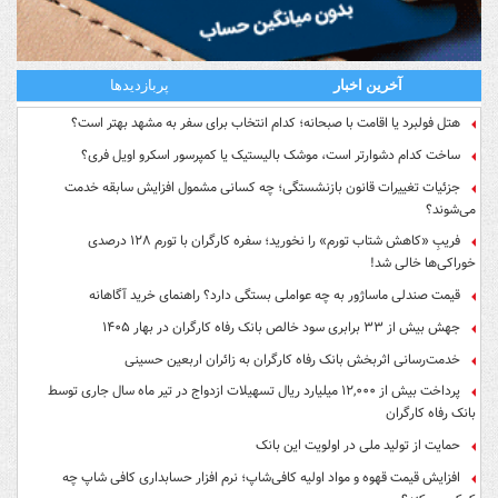
آخرین اخبار
پربازدیدها
هتل فولبرد یا اقامت با صبحانه؛ کدام انتخاب برای سفر به مشهد بهتر است؟
ساخت کدام دشوارتر است، موشک بالیستیک یا کمپرسور اسکرو اویل فری؟
جزئیات تغییرات قانون بازنشستگی؛ چه کسانی مشمول افزایش سابقه خدمت
می‌شوند؟
فریبِ «کاهش شتاب تورم» را نخورید؛ سفره کارگران با تورم ۱۲۸ درصدی
خوراکی‌ها خالی شد!
قیمت صندلی ماساژور به چه عواملی بستگی دارد؟ راهنمای خرید آگاهانه
جهش بیش از ۳۳ برابری سود خالص بانک رفاه کارگران در بهار ۱۴۰۵
خدمت‌رسانی اثربخش بانک رفاه کارگران به زائران اربعین حسینی
پرداخت بیش از ۱۲,۰۰۰ میلیارد ریال تسهیلات ازدواج در تیر ماه سال جاری توسط
بانک رفاه کارگران
حمایت از تولید ملی در اولویت این بانک
افزایش قیمت قهوه و مواد اولیه کافی‌شاپ؛ نرم افزار حسابداری کافی شاپ چه