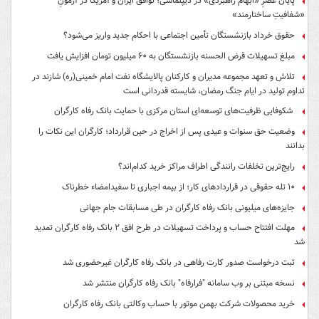
پایان عصرِ «ابهام راهبردی» در دیپلماسی؛ توافق ایران و آمریکا در آزمونِ
«شفافیتِ ساختارمند»
حقوق خرداد بازنشستگان تأمین اجتماعی با احکام جدید واریز می‌شود؟
مبلغ تسهیلات قرض الحسنه بازنشستگان به ۶۰ میلیون تومان افزایش یافت
تلاش و تعهد مجموعه مدیران و کارکنان پالایشگاه نفت امام خمینی(ره) شازند در
تداوم تولید در ایام جنگ رمضان، شایسته قدردانی است
شکوفایی ظرفیت‌های توسعه‌ای استان مرکزی با حمایت بانک رفاه کارگران
وضعیت حق سنوات و عیدی پس از اخراج در حین قرارداد؛ کارگران این نکات را
بدانند
رایج‌ترین تخلفات رانندگی اطراف مراکز خرید کدام‌اند؟
۱۰ تله حقوقی در قراردادهای کار؛ از بیمه اجباری تا سفیدامضاء خطرناک
جایزه‌های میلیونی بانک رفاه کارگران در طی مسابقات جام جهانی
مهلت افتتاح حساب و پرداخت تسهیلات در طرح افق ۲ بانک رفاه کارگران تمدید
شد
ثبت درخواست صدور کارت رفاهی در بانک رفاه کارگران غیرحضوری شد
نسخه مبتنی بر وب سامانه "فرارفاه" بانک رفاه کارگران منتشر شد
خرید محصولات شرکت بهمن موتور با حساب وکالتی بانک رفاه کارگران