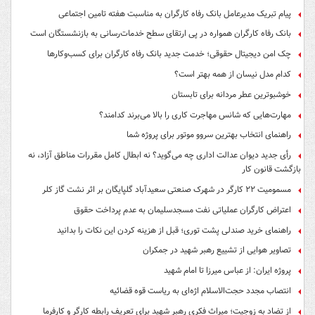
پیام تبریک مدیرعامل بانک رفاه کارگران به مناسبت هفته تامین اجتماعی
بانک رفاه کارگران همواره در پی ارتقای سطح خدمات‌رسانی به بازنشستگان است
چک امن دیجیتال حقوقی؛ خدمت جدید بانک رفاه کارگران برای کسب‌وکارها
کدام مدل نیسان از همه بهتر است؟
خوشبوترین عطر مردانه برای تابستان
مهارت‌هایی که شانس مهاجرت کاری را بالا می‌برند کدامند؟
راهنمای انتخاب بهترین سروو موتور برای پروژه شما
رأی جدید دیوان عدالت اداری چه می‌گوید؟ نه ابطال کامل مقررات مناطق آزاد، نه
بازگشت قانون کار
مسمومیت ۲۲ کارگر در شهرک صنعتی سعیدآباد گلپایگان بر اثر نشت گاز کلر
اعتراض کارگران عملیاتی نفت مسجدسلیمان به عدم پرداخت حقوق
راهنمای خرید صندلی پشت توری؛ قبل از هزینه کردن این نکات را بدانید
تصاویر هوایی از تشییع رهبر شهید در جمکران
پروژه ایران: از عباس میرزا تا امام شهید
انتصاب مجدد حجت‌الاسلام اژه‌ای به ریاست قوه‌ قضائیه
از تضاد به زوجیت؛ میراث فکری رهبر شهید برای تعریف رابطه کارگر و کارفرما