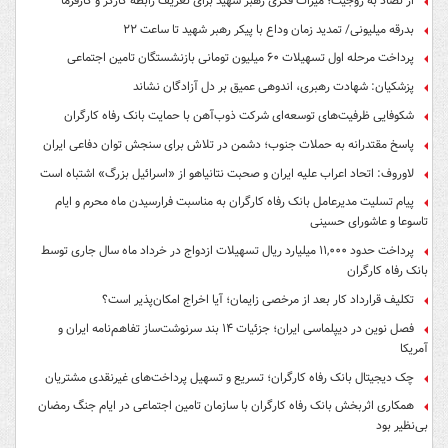
از تضاد به زوجیت؛ میراث فکری رهبر شهید برای تعریف رابطه کارگر و کارفرما
بدرقه میلیونی/ تمدید زمان وداع با پیکر رهبر شهید تا ساعت ۲۲
پرداخت مرحله اول تسهیلات ۶۰ میلیون تومانی بازنشستگان تامین اجتماعی
پزشکیان: شهادت رهبری، اندوهی عمیق بر دل آزادگان نشاند
شکوفایی ظرفیت‌های توسعه‌ای شرکت ذوب‌آهن با حمایت‌ بانک رفاه کارگران
پاسخ مقتدرانه به حملات جنوب؛ دشمن در تلاش برای سنجش توان دفاعی ایران
لاوروف: اتحاد اعراب علیه ایران و صحبت نتانیاهو از «اسرائیل بزرگ» اشتباه است
پیام تسلیت مدیرعامل بانک رفاه کارگران به مناسبت فرارسیدن ماه محرم و ایام
تاسوعا و عاشورای حسینی
پرداخت حدود ۱۱,۰۰۰ میلیارد ریال تسهیلات ازدواج در خرداد ماه سال جاری توسط
بانک رفاه کارگران
تکلیف قرارداد کار بعد از مرخصی زایمان؛ آیا اخراج امکان‌پذیر است؟
فصل نوین در دیپلماسی ایران؛ جزئیات ۱۴ بند سرنوشت‌ساز تفاهم‌نامه ایران و
آمریکا
چک دیجیتال بانک رفاه کارگران؛ تسریع و تسهیل پرداخت‌های غیرنقدی مشتریان
همکاری اثربخش بانک رفاه کارگران با سازمان تامین اجتماعی در ایام جنگ رمضان
بی‌نظیر بود