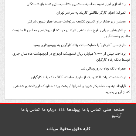
راه اندازی ابزار نحوه محاسبه مستمری متناسب‌سازی شده بازنشستگان
تمیزک: اعزام کارگر نظافتی کاربلد به سراسر تهران
مجلس زیر فشار برای تعیین تکلیف سرنوشت صدها هزار نیروی شرکتی
چالش‌های اجرایی طرح ساماندهی کارکنان دولت؛ از بروکراسی مجلس تا مقاومت
مافیای واسطه‌گری
طرح ملی "کارافن" با حمایت بانک رفاه کارگران به بهره‌برداری رسید
پرداخت بیش از ۷,۰۰۰ میلیارد ریال تسهیلات ازدواج در اردیبهشت ماه سال جاری
توسط بانک رفاه کارگران
همراه بانک رفاه به‌روزرسانی شد
ارائه خدمت برات الکترونیک از طریق سامانه SCF بانک رفاه کارگران
قرارداد نبندید، صاحبکار شوید یا اخراج! / پشت پرده خطرناک قراردادهای شفاهی
که از آن بی‌خبرید
صفحه اصلی
تماس با ما
پیوندها
rss
درباره ما
تماس با ما
آرشیو
کلیه حقوق محفوظ میباشد