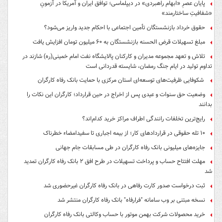
پایان عصرِ «ابهام راهبردی» در دیپلماسی؛ توافق ایران و آمریکا در آزمونِ
«شفافیتِ ساختارمند»
حقوق خرداد بازنشستگان تأمین اجتماعی با احکام جدید واریز می‌شود؟
مبلغ تسهیلات قرض الحسنه بازنشستگان به ۶۰ میلیون تومان افزایش یافت
تلاش و تعهد مجموعه مدیران و کارکنان پالایشگاه نفت امام خمینی(ره) شازند در
تداوم تولید در ایام جنگ رمضان، شایسته قدردانی است
شکوفایی ظرفیت‌های توسعه‌ای استان مرکزی با حمایت بانک رفاه کارگران
وضعیت حق سنوات و عیدی پس از اخراج در حین قرارداد؛ کارگران این نکات را
بدانند
رایج‌ترین تخلفات رانندگی اطراف مراکز خرید کدام‌اند؟
۱۰ تله حقوقی در قراردادهای کار؛ از بیمه اجباری تا سفیدامضاء خطرناک
جایزه‌های میلیونی بانک رفاه کارگران در طی مسابقات جام جهانی
مهلت افتتاح حساب و پرداخت تسهیلات در طرح افق ۲ بانک رفاه کارگران تمدید
شد
ثبت درخواست صدور کارت رفاهی در بانک رفاه کارگران غیرحضوری شد
نسخه مبتنی بر وب سامانه "فرارفاه" بانک رفاه کارگران منتشر شد
خرید محصولات شرکت بهمن موتور با حساب وکالتی بانک رفاه کارگران