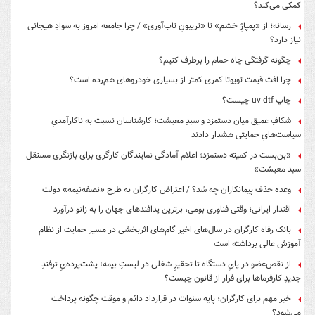
کمکی می‌کند؟
رسانه؛ از «پمپاژِ خشم» تا «تریبونِ تاب‌آوری» / چرا جامعه امروز به سوادِ هیجانی
نیاز دارد؟
چگونه گرفتگی چاه حمام را برطرف کنیم؟
چرا افت قیمت تویوتا کمری کمتر از بسیاری خودروهای هم‌رده است؟
چاپ uv dtf چیست؟
شکافِ عمیق میان دستمزد و سبدِ معیشت؛ کارشناسان نسبت به ناکارآمدیِ
سیاست‌هایِ حمایتی هشدار دادند
«بن‌بست در کمیته دستمزد؛ اعلام آمادگی نمایندگان کارگری برای بازنگری مستقل
سبد معیشت»
وعده حذف پیمانکاران چه شد؟ / اعتراض کارگران به طرح «نصفه‌نیمه» دولت
اقتدار ایرانی؛ وقتی فناوری بومی، برترین پدافندهای جهان را به زانو درآورد
بانک رفاه کارگران در سال‌های اخیر گام‌های اثربخشی در مسیر حمایت از نظام
آموزش عالی برداشته است
از نقص‌عضو در پایِ دستگاه تا تحقیرِ شغلی در لیستِ بیمه؛ پشت‌پرده‌یِ ترفندِ
جدیدِ کارفرماها برای فرار از قانون چیست؟
خبر مهم برای کارگران؛ پایه سنوات در قرارداد دائم و موقت چگونه پرداخت
می‌شود؟