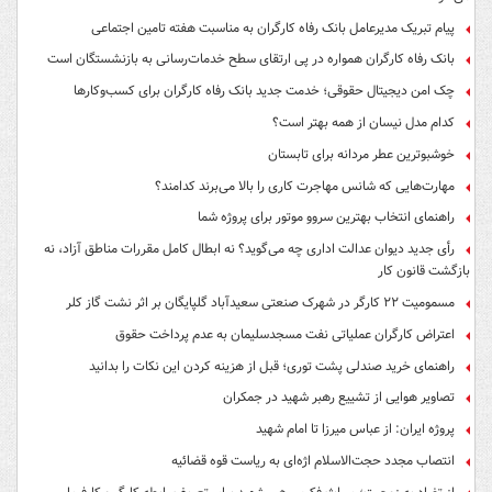
پیام تبریک مدیرعامل بانک رفاه کارگران به مناسبت هفته تامین اجتماعی
بانک رفاه کارگران همواره در پی ارتقای سطح خدمات‌رسانی به بازنشستگان است
چک امن دیجیتال حقوقی؛ خدمت جدید بانک رفاه کارگران برای کسب‌وکارها
کدام مدل نیسان از همه بهتر است؟
خوشبوترین عطر مردانه برای تابستان
مهارت‌هایی که شانس مهاجرت کاری را بالا می‌برند کدامند؟
راهنمای انتخاب بهترین سروو موتور برای پروژه شما
رأی جدید دیوان عدالت اداری چه می‌گوید؟ نه ابطال کامل مقررات مناطق آزاد، نه
بازگشت قانون کار
مسمومیت ۲۲ کارگر در شهرک صنعتی سعیدآباد گلپایگان بر اثر نشت گاز کلر
اعتراض کارگران عملیاتی نفت مسجدسلیمان به عدم پرداخت حقوق
راهنمای خرید صندلی پشت توری؛ قبل از هزینه کردن این نکات را بدانید
تصاویر هوایی از تشییع رهبر شهید در جمکران
پروژه ایران: از عباس میرزا تا امام شهید
انتصاب مجدد حجت‌الاسلام اژه‌ای به ریاست قوه‌ قضائیه