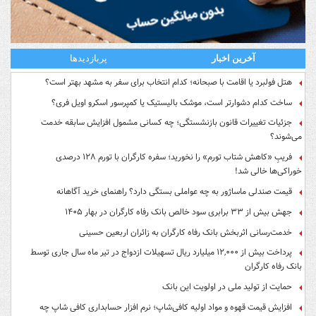
آخرین اخبار
پربازدیدها
هتل فولبرد یا اقامت با صبحانه؛ کدام انتخاب برای سفر به مشهد بهتر است؟
ساخت کدام دشوارتر است، موشک بالیستیک یا کمپرسور اسکرو اویل فری؟
جزئیات تغییرات قانون بازنشستگی؛ چه کسانی مشمول افزایش سابقه خدمت
می‌شوند؟
فریبِ «کاهش شتاب تورم» را نخورید؛ سفره کارگران با تورم ۱۲۸ درصدی
خوراکی‌ها خالی شد!
قیمت صندلی ماساژور به چه عواملی بستگی دارد؟ راهنمای خرید آگاهانه
جهش بیش از ۳۳ برابری سود خالص بانک رفاه کارگران در بهار ۱۴۰۵
خدمت‌رسانی اثربخش بانک رفاه کارگران به زائران اربعین حسینی
پرداخت بیش از ۱۲,۰۰۰ میلیارد ریال تسهیلات ازدواج در تیر ماه سال جاری توسط
بانک رفاه کارگران
حمایت از تولید ملی در اولویت این بانک
افزایش قیمت قهوه و مواد اولیه کافی‌شاپ؛ نرم افزار حسابداری کافی شاپ چه