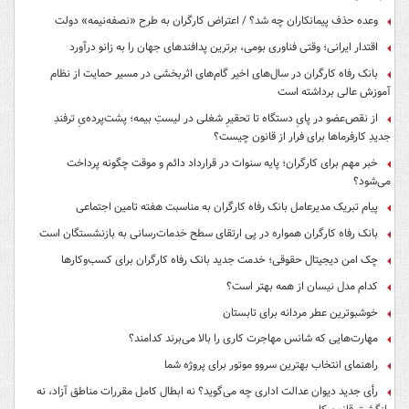
وعده حذف پیمانکاران چه شد؟ / اعتراض کارگران به طرح «نصفه‌نیمه» دولت
اقتدار ایرانی؛ وقتی فناوری بومی، برترین پدافندهای جهان را به زانو درآورد
بانک رفاه کارگران در سال‌های اخیر گام‌های اثربخشی در مسیر حمایت از نظام
آموزش عالی برداشته است
از نقص‌عضو در پایِ دستگاه تا تحقیرِ شغلی در لیستِ بیمه؛ پشت‌پرده‌یِ ترفندِ
جدیدِ کارفرماها برای فرار از قانون چیست؟
خبر مهم برای کارگران؛ پایه سنوات در قرارداد دائم و موقت چگونه پرداخت
می‌شود؟
پیام تبریک مدیرعامل بانک رفاه کارگران به مناسبت هفته تامین اجتماعی
بانک رفاه کارگران همواره در پی ارتقای سطح خدمات‌رسانی به بازنشستگان است
چک امن دیجیتال حقوقی؛ خدمت جدید بانک رفاه کارگران برای کسب‌وکارها
کدام مدل نیسان از همه بهتر است؟
خوشبوترین عطر مردانه برای تابستان
مهارت‌هایی که شانس مهاجرت کاری را بالا می‌برند کدامند؟
راهنمای انتخاب بهترین سروو موتور برای پروژه شما
رأی جدید دیوان عدالت اداری چه می‌گوید؟ نه ابطال کامل مقررات مناطق آزاد، نه