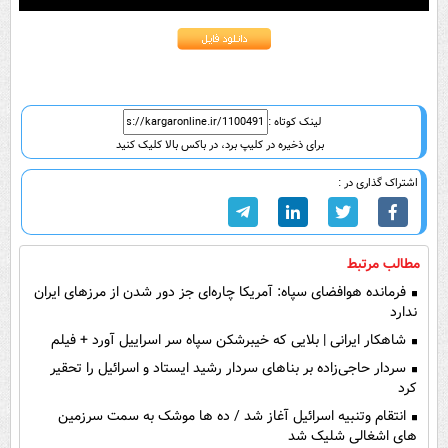
0
seconds
of
1
minute,
39
seconds
لینک کوتاه :
برای ذخیره در کلیپ برد، در باکس بالا کلیک کنید
اشتراک گذاری در :
مطالب مرتبط
فرمانده هوافضای سپاه: آمریکا چاره‌ای جز دور شدن از مرز‌های ایران
ندارد
شاهکار ایرانی | بلایی که خیبرشکن سپاه سر اسراییل آورد + فیلم
سردار حاجی‌زاده بر بناهای سردار رشید ایستاد و اسرائیل را تحقیر
کرد
انتقام وتنبیه اسرائیل آغاز شد / ده ها موشک به سمت سرزمین
های اشغالی شلیک شد