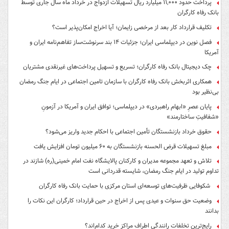
پرداخت حدود ۱۱,۰۰۰ میلیارد ریال تسهیلات ازدواج در خرداد ماه سال جاری توسط
بانک رفاه کارگران
تکلیف قرارداد کار بعد از مرخصی زایمان؛ آیا اخراج امکان‌پذیر است؟
فصل نوین در دیپلماسی ایران؛ جزئیات ۱۴ بند سرنوشت‌ساز تفاهم‌نامه ایران و
آمریکا
چک دیجیتال بانک رفاه کارگران؛ تسریع و تسهیل پرداخت‌های غیرنقدی مشتریان
همکاری اثربخش بانک رفاه کارگران با سازمان تامین اجتماعی در ایام جنگ رمضان
بی‌نظیر بود
پایان عصرِ «ابهام راهبردی» در دیپلماسی؛ توافق ایران و آمریکا در آزمونِ
«شفافیتِ ساختارمند»
حقوق خرداد بازنشستگان تأمین اجتماعی با احکام جدید واریز می‌شود؟
مبلغ تسهیلات قرض الحسنه بازنشستگان به ۶۰ میلیون تومان افزایش یافت
تلاش و تعهد مجموعه مدیران و کارکنان پالایشگاه نفت امام خمینی(ره) شازند در
تداوم تولید در ایام جنگ رمضان، شایسته قدردانی است
شکوفایی ظرفیت‌های توسعه‌ای استان مرکزی با حمایت بانک رفاه کارگران
وضعیت حق سنوات و عیدی پس از اخراج در حین قرارداد؛ کارگران این نکات را
بدانند
رایج‌ترین تخلفات رانندگی اطراف مراکز خرید کدام‌اند؟