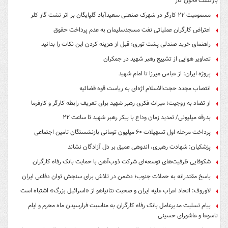
بازگشت قانون کار
مسمومیت ۲۲ کارگر در شهرک صنعتی سعیدآباد گلپایگان بر اثر نشت گاز کلر
اعتراض کارگران عملیاتی نفت مسجدسلیمان به عدم پرداخت حقوق
راهنمای خرید صندلی پشت توری؛ قبل از هزینه کردن این نکات را بدانید
تصاویر هوایی از تشییع رهبر شهید در جمکران
پروژه ایران: از عباس میرزا تا امام شهید
انتصاب مجدد حجت‌الاسلام اژه‌ای به ریاست قوه‌ قضائیه
از تضاد به زوجیت؛ میراث فکری رهبر شهید برای تعریف رابطه کارگر و کارفرما
بدرقه میلیونی/ تمدید زمان وداع با پیکر رهبر شهید تا ساعت ۲۲
پرداخت مرحله اول تسهیلات ۶۰ میلیون تومانی بازنشستگان تامین اجتماعی
پزشکیان: شهادت رهبری، اندوهی عمیق بر دل آزادگان نشاند
شکوفایی ظرفیت‌های توسعه‌ای شرکت ذوب‌آهن با حمایت‌ بانک رفاه کارگران
پاسخ مقتدرانه به حملات جنوب؛ دشمن در تلاش برای سنجش توان دفاعی ایران
لاوروف: اتحاد اعراب علیه ایران و صحبت نتانیاهو از «اسرائیل بزرگ» اشتباه است
پیام تسلیت مدیرعامل بانک رفاه کارگران به مناسبت فرارسیدن ماه محرم و ایام
تاسوعا و عاشورای حسینی