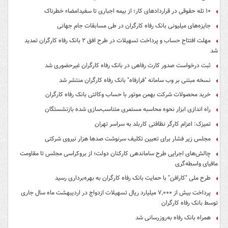
۱۰ تله حقوقی در قراردادهای کار؛ از بیمه اجباری تا سفیدامضاء خطرناک
جایزه‌های میلیونی بانک رفاه کارگران در طی مسابقات جام جهانی
مهلت افتتاح حساب و پرداخت تسهیلات در طرح افق ۲ بانک رفاه کارگران تمدید
شد
ثبت درخواست صدور کارت رفاهی در بانک رفاه کارگران غیرحضوری شد
نسخه مبتنی بر وب سامانه "فرارفاه" بانک رفاه کارگران منتشر شد
خرید محصولات شرکت بهمن موتور با حساب وکالتی بانک رفاه کارگران
راه اندازی ابزار نحوه محاسبه مستمری متناسب‌سازی شده بازنشستگان
تمیزک: اعزام کارگر نظافتی کاربلد به سراسر تهران
مجلس زیر فشار برای تعیین تکلیف سرنوشت صدها هزار نیروی شرکتی
چالش‌های اجرایی طرح ساماندهی کارکنان دولت؛ از بروکراسی مجلس تا مقاومت
مافیای واسطه‌گری
طرح ملی "کارافن" با حمایت بانک رفاه کارگران به بهره‌برداری رسید
پرداخت بیش از ۷,۰۰۰ میلیارد ریال تسهیلات ازدواج در اردیبهشت ماه سال جاری
توسط بانک رفاه کارگران
همراه بانک رفاه به‌روزرسانی شد