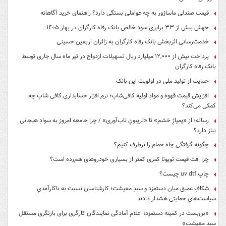
قیمت صندلی ماساژور به چه عواملی بستگی دارد؟ راهنمای خرید آگاهانه
جهش بیش از ۳۳ برابری سود خالص بانک رفاه کارگران در بهار ۱۴۰۵
خدمت‌رسانی اثربخش بانک رفاه کارگران به زائران اربعین حسینی
پرداخت بیش از ۱۲,۰۰۰ میلیارد ریال تسهیلات ازدواج در تیر ماه سال جاری توسط
بانک رفاه کارگران
حمایت از تولید ملی در اولویت این بانک
افزایش قیمت قهوه و مواد اولیه کافی‌شاپ؛ نرم افزار حسابداری کافی شاپ چه
کمکی می‌کند؟
رسانه؛ از «پمپاژِ خشم» تا «تریبونِ تاب‌آوری» / چرا جامعه امروز به سوادِ هیجانی
نیاز دارد؟
چگونه گرفتگی چاه حمام را برطرف کنیم؟
چرا افت قیمت تویوتا کمری کمتر از بسیاری خودروهای هم‌رده است؟
چاپ uv dtf چیست؟
شکافِ عمیق میان دستمزد و سبدِ معیشت؛ کارشناسان نسبت به ناکارآمدیِ
سیاست‌هایِ حمایتی هشدار دادند
«بن‌بست در کمیته دستمزد؛ اعلام آمادگی نمایندگان کارگری برای بازنگری مستقل
سبد معیشت»