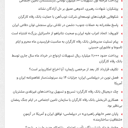
پرداخت مرحله اول تسهیلات ۶۰ میلیون تومانی بازنشستگان تامین اجتماعی
پزشکیان: شهادت رهبری، اندوهی عمیق بر دل آزادگان نشاند
شکوفایی ظرفیت‌های توسعه‌ای شرکت ذوب‌آهن با حمایت‌ بانک رفاه کارگران
پاسخ مقتدرانه به حملات جنوب؛ دشمن در تلاش برای سنجش توان دفاعی ایران
لاوروف: اتحاد اعراب علیه ایران و صحبت نتانیاهو از «اسرائیل بزرگ» اشتباه است
پیام تسلیت مدیرعامل بانک رفاه کارگران به مناسبت فرارسیدن ماه محرم و ایام
تاسوعا و عاشورای حسینی
پرداخت حدود ۱۱,۰۰۰ میلیارد ریال تسهیلات ازدواج در خرداد ماه سال جاری توسط
بانک رفاه کارگران
تکلیف قرارداد کار بعد از مرخصی زایمان؛ آیا اخراج امکان‌پذیر است؟
فصل نوین در دیپلماسی ایران؛ جزئیات ۱۴ بند سرنوشت‌ساز تفاهم‌نامه ایران و
آمریکا
چک دیجیتال بانک رفاه کارگران؛ تسریع و تسهیل پرداخت‌های غیرنقدی مشتریان
همکاری اثربخش بانک رفاه کارگران با سازمان تامین اجتماعی در ایام جنگ رمضان
بی‌نظیر بود
پایان عصرِ «ابهام راهبردی» در دیپلماسی؛ توافق ایران و آمریکا در آزمونِ
«شفافیتِ ساختارمند»
حقوق خرداد بازنشستگان تأمین اجتماعی با احکام جدید واریز می‌شود؟