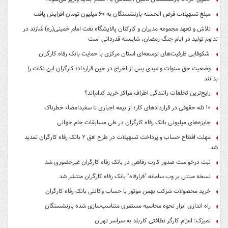
مبلغ تسهیلات قرض الحسنه بازنشستگان به ۶۰ میلیون تومان افزایش یافت
تلاش و تعهد مجموعه مدیران و کارکنان پالایشگاه نفت امام خمینی(ره) شازند در
تداوم تولید در ایام جنگ رمضان، شایسته قدردانی است
شکوفایی ظرفیت‌های توسعه‌ای استان مرکزی با حمایت بانک رفاه کارگران
وضعیت حق سنوات و عیدی پس از اخراج در حین قرارداد؛ کارگران این نکات را
بدانند
رایج‌ترین تخلفات رانندگی اطراف مراکز خرید کدام‌اند؟
۱۰ تله حقوقی در قراردادهای کار؛ از بیمه اجباری تا سفیدامضاء خطرناک
جایزه‌های میلیونی بانک رفاه کارگران در طی مسابقات جام جهانی
مهلت افتتاح حساب و پرداخت تسهیلات در طرح افق ۲ بانک رفاه کارگران تمدید
شد
ثبت درخواست صدور کارت رفاهی در بانک رفاه کارگران غیرحضوری شد
نسخه مبتنی بر وب سامانه "فرارفاه" بانک رفاه کارگران منتشر شد
خرید محصولات شرکت بهمن موتور با حساب وکالتی بانک رفاه کارگران
راه اندازی ابزار نحوه محاسبه مستمری متناسب‌سازی شده بازنشستگان
تمیزک: اعزام کارگر نظافتی کاربلد به سراسر تهران