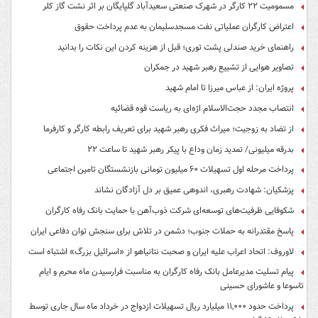
مسمومیت ۲۲ کارگر در شهرک صنعتی سعیدآباد گلپایگان بر اثر نشت گاز کلر
اعتراض کارگران عملیاتی نفت مسجدسلیمان به عدم پرداخت حقوق
راهنمای خرید صندلی پشت توری؛ قبل از هزینه کردن این نکات را بدانید
تصاویر هوایی از تشییع رهبر شهید در جمکران
پروژه ایران: از عباس میرزا تا امام شهید
انتصاب مجدد حجت‌الاسلام اژه‌ای به ریاست قوه‌ قضائیه
از تضاد به زوجیت؛ میراث فکری رهبر شهید برای تعریف رابطه کارگر و کارفرما
بدرقه میلیونی/ تمدید زمان وداع با پیکر رهبر شهید تا ساعت ۲۲
پرداخت مرحله اول تسهیلات ۶۰ میلیون تومانی بازنشستگان تامین اجتماعی
پزشکیان: شهادت رهبری، اندوهی عمیق بر دل آزادگان نشاند
شکوفایی ظرفیت‌های توسعه‌ای شرکت ذوب‌آهن با حمایت‌ بانک رفاه کارگران
پاسخ مقتدرانه به حملات جنوب؛ دشمن در تلاش برای سنجش توان دفاعی ایران
لاوروف: اتحاد اعراب علیه ایران و صحبت نتانیاهو از «اسرائیل بزرگ» اشتباه است
پیام تسلیت مدیرعامل بانک رفاه کارگران به مناسبت فرارسیدن ماه محرم و ایام
تاسوعا و عاشورای حسینی
پرداخت حدود ۱۱,۰۰۰ میلیارد ریال تسهیلات ازدواج در خرداد ماه سال جاری توسط