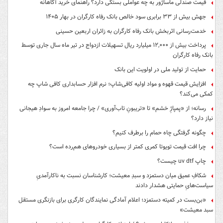
قیمت صندلی ماساژور به چه عواملی بستگی دارد؟ راهنمای خرید آگاهانه
جهش بیش از ۳۳ برابری سود خالص بانک رفاه کارگران در بهار ۱۴۰۵
خدمت‌رسانی اثربخش بانک رفاه کارگران به زائران اربعین حسینی
پرداخت بیش از ۱۲,۰۰۰ میلیارد ریال تسهیلات ازدواج در تیر ماه سال جاری توسط
بانک رفاه کارگران
حمایت از تولید ملی در اولویت این بانک
افزایش قیمت قهوه و مواد اولیه کافی‌شاپ؛ نرم افزار حسابداری کافی شاپ چه
کمکی می‌کند؟
رسانه؛ از «پمپاژِ خشم» تا «تریبونِ تاب‌آوری» / چرا جامعه امروز به سوادِ هیجانی
نیاز دارد؟
چگونه گرفتگی چاه حمام را برطرف کنیم؟
چرا افت قیمت تویوتا کمری کمتر از بسیاری خودروهای هم‌رده است؟
چاپ uv dtf چیست؟
شکافِ عمیق میان دستمزد و سبدِ معیشت؛ کارشناسان نسبت به ناکارآمدیِ
سیاست‌هایِ حمایتی هشدار دادند
«بن‌بست در کمیته دستمزد؛ اعلام آمادگی نمایندگان کارگری برای بازنگری مستقل
سبد معیشت»