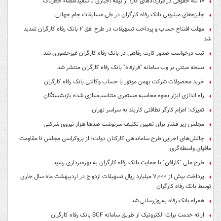
۱۰ تله حقوقی در قراردادهای کار؛ از بیمه اجباری تا سفیدامضاء خطرناک
جایزه‌های میلیونی بانک رفاه کارگران در طی مسابقات جام جهانی
مهلت افتتاح حساب و پرداخت تسهیلات در طرح افق ۲ بانک رفاه کارگران تمدید
شد
ثبت درخواست صدور کارت رفاهی در بانک رفاه کارگران غیرحضوری شد
نسخه مبتنی بر وب سامانه "فرارفاه" بانک رفاه کارگران منتشر شد
خرید محصولات شرکت بهمن موتور با حساب وکالتی بانک رفاه کارگران
راه اندازی ابزار نحوه محاسبه مستمری متناسب‌سازی شده بازنشستگان
تمیزک: اعزام کارگر نظافتی کاربلد به سراسر تهران
مجلس زیر فشار برای تعیین تکلیف سرنوشت صدها هزار نیروی شرکتی
چالش‌های اجرایی طرح ساماندهی کارکنان دولت؛ از بروکراسی مجلس تا مقاومت
مافیای واسطه‌گری
طرح ملی "کارافن" با حمایت بانک رفاه کارگران به بهره‌برداری رسید
پرداخت بیش از ۷,۰۰۰ میلیارد ریال تسهیلات ازدواج در اردیبهشت ماه سال جاری
توسط بانک رفاه کارگران
همراه بانک رفاه به‌روزرسانی شد
ارائه خدمت برات الکترونیک از طریق سامانه SCF بانک رفاه کارگران