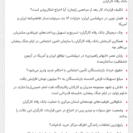
بانک رفاه کارگران
تکلیف قرارداد کار بعد از مرخصی زایمان؛ آیا اخراج امکان‌پذیر است؟
فصل نوین در دیپلماسی ایران؛ جزئیات ۱۴ بند سرنوشت‌ساز تفاهم‌نامه ایران و
آمریکا
چک دیجیتال بانک رفاه کارگران؛ تسریع و تسهیل پرداخت‌های غیرنقدی مشتریان
همکاری اثربخش بانک رفاه کارگران با سازمان تامین اجتماعی در ایام جنگ رمضان
بی‌نظیر بود
پایان عصرِ «ابهام راهبردی» در دیپلماسی؛ توافق ایران و آمریکا در آزمونِ
«شفافیتِ ساختارمند»
حقوق خرداد بازنشستگان تأمین اجتماعی با احکام جدید واریز می‌شود؟
مبلغ تسهیلات قرض الحسنه بازنشستگان به ۶۰ میلیون تومان افزایش یافت
تلاش و تعهد مجموعه مدیران و کارکنان پالایشگاه نفت امام خمینی(ره) شازند در
تداوم تولید در ایام جنگ رمضان، شایسته قدردانی است
شکوفایی ظرفیت‌های توسعه‌ای استان مرکزی با حمایت بانک رفاه کارگران
وضعیت حق سنوات و عیدی پس از اخراج در حین قرارداد؛ کارگران این نکات را
بدانند
رایج‌ترین تخلفات رانندگی اطراف مراکز خرید کدام‌اند؟