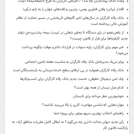
وعده حذف پیمانکاران چه شد؟ / اعتراض کارگران به طرح «نصفه‌نیمه» دولت
اقتدار ایرانی؛ وقتی فناوری بومی، برترین پدافندهای جهان را به زانو درآورد
بانک رفاه کارگران در سال‌های اخیر گام‌های اثربخشی در مسیر حمایت از نظام
آموزش عالی برداشته است
از نقص‌عضو در پایِ دستگاه تا تحقیرِ شغلی در لیستِ بیمه؛ پشت‌پرده‌یِ ترفندِ
جدیدِ کارفرماها برای فرار از قانون چیست؟
خبر مهم برای کارگران؛ پایه سنوات در قرارداد دائم و موقت چگونه پرداخت
می‌شود؟
پیام تبریک مدیرعامل بانک رفاه کارگران به مناسبت هفته تامین اجتماعی
بانک رفاه کارگران همواره در پی ارتقای سطح خدمات‌رسانی به بازنشستگان است
چک امن دیجیتال حقوقی؛ خدمت جدید بانک رفاه کارگران برای کسب‌وکارها
کدام مدل نیسان از همه بهتر است؟
خوشبوترین عطر مردانه برای تابستان
مهارت‌هایی که شانس مهاجرت کاری را بالا می‌برند کدامند؟
راهنمای انتخاب بهترین سروو موتور برای پروژه شما
رأی جدید دیوان عدالت اداری چه می‌گوید؟ نه ابطال کامل مقررات مناطق آزاد، نه
بازگشت قانون کار