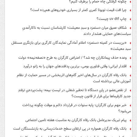
چگونه گرفتگی چاه حمام را برطرف کنیم؟
چرا افت قیمت تویوتا کمری کمتر از بسیاری خودروهای هم‌رده است؟
چاپ uv dtf چیست؟
شکافِ عمیق میان دستمزد و سبدِ معیشت؛ کارشناسان نسبت به ناکارآمدیِ
سیاست‌هایِ حمایتی هشدار دادند
«بن‌بست در کمیته دستمزد؛ اعلام آمادگی نمایندگان کارگری برای بازنگری مستقل
سبد معیشت»
وعده حذف پیمانکاران چه شد؟ / اعتراض کارگران به طرح «نصفه‌نیمه» دولت
اقتدار ایرانی؛ وقتی فناوری بومی، برترین پدافندهای جهان را به زانو درآورد
بانک رفاه کارگران در سال‌های اخیر گام‌های اثربخشی در مسیر حمایت از نظام
آموزش عالی برداشته است
از نقص‌عضو در پایِ دستگاه تا تحقیرِ شغلی در لیستِ بیمه؛ پشت‌پرده‌یِ ترفندِ
جدیدِ کارفرماها برای فرار از قانون چیست؟
خبر مهم برای کارگران؛ پایه سنوات در قرارداد دائم و موقت چگونه پرداخت
می‌شود؟
پیام تبریک مدیرعامل بانک رفاه کارگران به مناسبت هفته تامین اجتماعی
بانک رفاه کارگران همواره در پی ارتقای سطح خدمات‌رسانی به بازنشستگان است