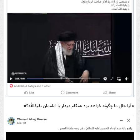
«آیا حال ما چگونه خواهد بود هنگام دیدار با اماممان بقیة‌الله؟»