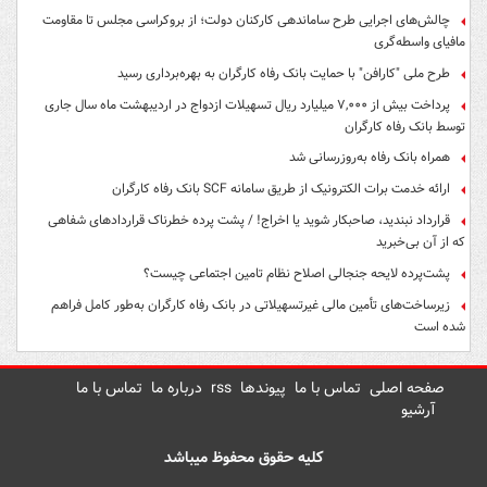
چالش‌های اجرایی طرح ساماندهی کارکنان دولت؛ از بروکراسی مجلس تا مقاومت
مافیای واسطه‌گری
طرح ملی "کارافن" با حمایت بانک رفاه کارگران به بهره‌برداری رسید
پرداخت بیش از ۷,۰۰۰ میلیارد ریال تسهیلات ازدواج در اردیبهشت ماه سال جاری
توسط بانک رفاه کارگران
همراه بانک رفاه به‌روزرسانی شد
ارائه خدمت برات الکترونیک از طریق سامانه SCF بانک رفاه کارگران
قرارداد نبندید، صاحبکار شوید یا اخراج! / پشت پرده خطرناک قراردادهای شفاهی
که از آن بی‌خبرید
پشت‌پرده لایحه جنجالی اصلاح نظام تامین اجتماعی چیست؟
زیرساخت‌های تأمین مالی غیرتسهیلاتی در بانک رفاه کارگران به‌طور کامل فراهم
شده است
صفحه اصلی
تماس با ما
پیوندها
rss
درباره ما
تماس با ما
آرشیو
کلیه حقوق محفوظ میباشد