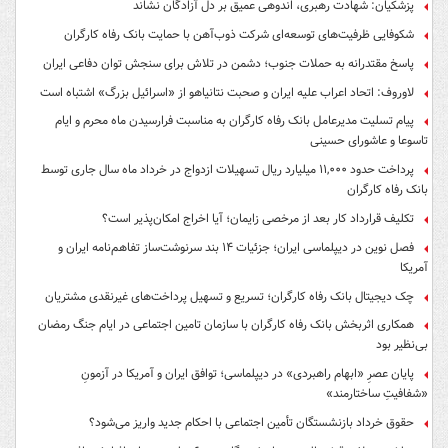
پزشکیان: شهادت رهبری، اندوهی عمیق بر دل آزادگان نشاند
شکوفایی ظرفیت‌های توسعه‌ای شرکت ذوب‌آهن با حمایت‌ بانک رفاه کارگران
پاسخ مقتدرانه به حملات جنوب؛ دشمن در تلاش برای سنجش توان دفاعی ایران
لاوروف: اتحاد اعراب علیه ایران و صحبت نتانیاهو از «اسرائیل بزرگ» اشتباه است
پیام تسلیت مدیرعامل بانک رفاه کارگران به مناسبت فرارسیدن ماه محرم و ایام
تاسوعا و عاشورای حسینی
پرداخت حدود ۱۱,۰۰۰ میلیارد ریال تسهیلات ازدواج در خرداد ماه سال جاری توسط
بانک رفاه کارگران
تکلیف قرارداد کار بعد از مرخصی زایمان؛ آیا اخراج امکان‌پذیر است؟
فصل نوین در دیپلماسی ایران؛ جزئیات ۱۴ بند سرنوشت‌ساز تفاهم‌نامه ایران و
آمریکا
چک دیجیتال بانک رفاه کارگران؛ تسریع و تسهیل پرداخت‌های غیرنقدی مشتریان
همکاری اثربخش بانک رفاه کارگران با سازمان تامین اجتماعی در ایام جنگ رمضان
بی‌نظیر بود
پایان عصرِ «ابهام راهبردی» در دیپلماسی؛ توافق ایران و آمریکا در آزمونِ
«شفافیتِ ساختارمند»
حقوق خرداد بازنشستگان تأمین اجتماعی با احکام جدید واریز می‌شود؟