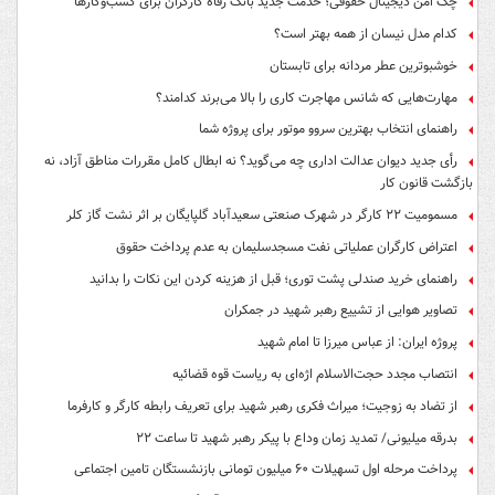
چک امن دیجیتال حقوقی؛ خدمت جدید بانک رفاه کارگران برای کسب‌وکارها
کدام مدل نیسان از همه بهتر است؟
خوشبوترین عطر مردانه برای تابستان
مهارت‌هایی که شانس مهاجرت کاری را بالا می‌برند کدامند؟
راهنمای انتخاب بهترین سروو موتور برای پروژه شما
رأی جدید دیوان عدالت اداری چه می‌گوید؟ نه ابطال کامل مقررات مناطق آزاد، نه
بازگشت قانون کار
مسمومیت ۲۲ کارگر در شهرک صنعتی سعیدآباد گلپایگان بر اثر نشت گاز کلر
اعتراض کارگران عملیاتی نفت مسجدسلیمان به عدم پرداخت حقوق
راهنمای خرید صندلی پشت توری؛ قبل از هزینه کردن این نکات را بدانید
تصاویر هوایی از تشییع رهبر شهید در جمکران
پروژه ایران: از عباس میرزا تا امام شهید
انتصاب مجدد حجت‌الاسلام اژه‌ای به ریاست قوه‌ قضائیه
از تضاد به زوجیت؛ میراث فکری رهبر شهید برای تعریف رابطه کارگر و کارفرما
بدرقه میلیونی/ تمدید زمان وداع با پیکر رهبر شهید تا ساعت ۲۲
پرداخت مرحله اول تسهیلات ۶۰ میلیون تومانی بازنشستگان تامین اجتماعی