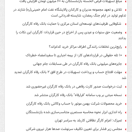
مبلغ تسهیلات قرض الحسنه بازنشستگان به ۶۰ میلیون تومان افزایش یافت
تلاش و تعهد مجموعه مدیران و کارکنان پالایشگاه نفت امام خمینی(ره) شازند در
تداوم تولید در ایام جنگ رمضان، شایسته قدردانی است
شکوفایی ظرفیت‌های توسعه‌ای استان مرکزی با حمایت بانک رفاه کارگران
وضعیت حق سنوات و عیدی پس از اخراج در حین قرارداد؛ کارگران این نکات را
بدانند
رایج‌ترین تخلفات رانندگی اطراف مراکز خرید کدام‌اند؟
۱۰ تله حقوقی در قراردادهای کار؛ از بیمه اجباری تا سفیدامضاء خطرناک
جایزه‌های میلیونی بانک رفاه کارگران در طی مسابقات جام جهانی
مهلت افتتاح حساب و پرداخت تسهیلات در طرح افق ۲ بانک رفاه کارگران تمدید
شد
ثبت درخواست صدور کارت رفاهی در بانک رفاه کارگران غیرحضوری شد
نسخه مبتنی بر وب سامانه "فرارفاه" بانک رفاه کارگران منتشر شد
خرید محصولات شرکت بهمن موتور با حساب وکالتی بانک رفاه کارگران
راه اندازی ابزار نحوه محاسبه مستمری متناسب‌سازی شده بازنشستگان
تمیزک: اعزام کارگر نظافتی کاربلد به سراسر تهران
مجلس زیر فشار برای تعیین تکلیف سرنوشت صدها هزار نیروی شرکتی