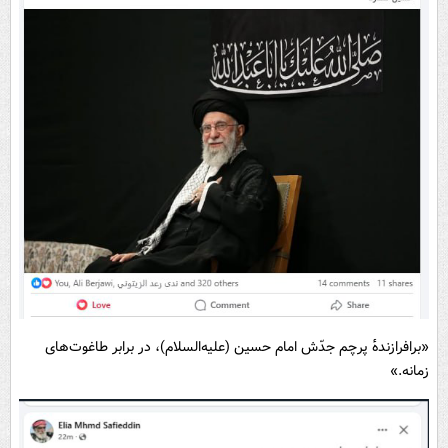
«برافرازنده‌ٔ پرچم جدّش امام حسین (علیه‌السلام)، در برابر طاغوت‌های
زمانه.»