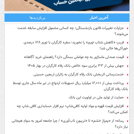
آخرین اخبار
پربازدیدها
جزئیات تغییرات قانون بازنشستگی؛ چه کسانی مشمول افزایش سابقه خدمت
می‌شوند؟
فریبِ «کاهش شتاب تورم» را نخورید؛ سفره کارگران با تورم ۱۲۸ درصدی
خوراکی‌ها خالی شد!
قیمت صندلی ماساژور به چه عواملی بستگی دارد؟ راهنمای خرید آگاهانه
جهش بیش از ۳۳ برابری سود خالص بانک رفاه کارگران در بهار ۱۴۰۵
خدمت‌رسانی اثربخش بانک رفاه کارگران به زائران اربعین حسینی
پرداخت بیش از ۱۲,۰۰۰ میلیارد ریال تسهیلات ازدواج در تیر ماه سال جاری توسط
بانک رفاه کارگران
حمایت از تولید ملی در اولویت این بانک
افزایش قیمت قهوه و مواد اولیه کافی‌شاپ؛ نرم افزار حسابداری کافی شاپ چه
کمکی می‌کند؟
رسانه؛ از «پمپاژِ خشم» تا «تریبونِ تاب‌آوری» / چرا جامعه امروز به سوادِ هیجانی
نیاز دارد؟