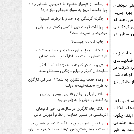
رسانه؛ از «پمپاژِ خشم» تا «تریبونِ تاب‌آوری» /
 حتی خودشان
چرا جامعه امروز به سوادِ هیجانی نیاز دارد؟
هره ببرید.
چگونه گرفتگی چاه حمام را برطرف کنیم؟
 شما این امکان را می‌دهند که
ی کودکانتان
چرا افت قیمت تویوتا کمری کمتر از بسیاری
خودروهای هم‌رده است؟
ن منظور در
چاپ uv dtf چیست؟
شکافِ عمیق میان دستمزد و سبدِ معیشت؛
ها، نیاز به
کارشناسان نسبت به ناکارآمدیِ سیاست‌هایِ
فعالیت‌های
حمایتی هشدار دادند
«بن‌بست در کمیته دستمزد؛ اعلام آمادگی
تر، شرکت در
نمایندگان کارگری برای بازنگری مستقل سبد
کوتاه باشد.
معیشت»
وعده حذف پیمانکاران چه شد؟ / اعتراض کارگران
 خانگی نیز
به طرح «نصفه‌نیمه» دولت
اقتدار ایرانی؛ وقتی فناوری بومی، برترین
پدافندهای جهان را به زانو درآورد
مصرف رسانه،
ا بر افکار،
بانک رفاه کارگران در سال‌های اخیر گام‌های
اثربخشی در مسیر حمایت از نظام آموزش عالی
ینکه چگونه
برداشته است
یسه اجتماعی
از نقص‌عضو در پایِ دستگاه تا تحقیرِ شغلی در
لیستِ بیمه؛ پشت‌پرده‌یِ ترفندِ جدیدِ کارفرماها برای
نند به طور