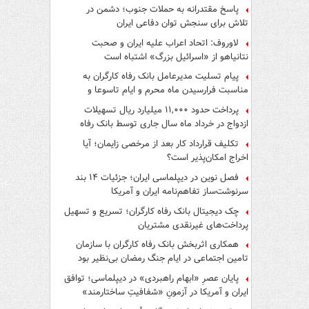
پاسخ مقتدرانه به حملات جنوب؛ دشمن در
تلاش برای سنجش توان دفاعی ایران
لاوروف: اتحاد اعراب علیه ایران و صحبت
نتانیاهو از «اسرائیل بزرگ» اشتباه است
پیام تسلیت مدیرعامل بانک رفاه کارگران به
مناسبت فرارسیدن ماه محرم و ایام تاسوعا و
عاشورای حسینی
پرداخت حدود ۱۱,۰۰۰ میلیارد ریال تسهیلات
ازدواج در خرداد ماه سال جاری توسط بانک رفاه
کارگران
تکلیف قرارداد کار بعد از مرخصی زایمان؛ آیا
اخراج امکان‌پذیر است؟
فصل نوین در دیپلماسی ایران؛ جزئیات ۱۴ بند
سرنوشت‌ساز تفاهم‌نامه ایران و آمریکا
چک دیجیتال بانک رفاه کارگران؛ تسریع و تسهیل
پرداخت‌های غیرنقدی مشتریان
همکاری اثربخش بانک رفاه کارگران با سازمان
تامین اجتماعی در ایام جنگ رمضان بی‌نظیر بود
پایان عصرِ «ابهام راهبردی» در دیپلماسی؛ توافق
ایران و آمریکا در آزمونِ «شفافیتِ ساختارمند»