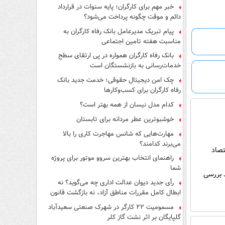
فرار از قانون چیست؟
خبر مهم برای کارگران؛ پایه سنوات در قرارداد
دائم و موقت چگونه پرداخت می‌شود؟
پیام تبریک مدیرعامل بانک رفاه کارگران به
مناسبت هفته تامین اجتماعی
بانک رفاه کارگران همواره در پی ارتقای سطح
خدمات‌رسانی به بازنشستگان است
چک امن دیجیتال حقوقی؛ خدمت جدید بانک
رفاه کارگران برای کسب‌وکارها
کدام مدل نیسان از همه بهتر است؟
خوشبوترین عطر مردانه برای تابستان
مهارت‌هایی که شانس مهاجرت کاری را بالا
می‌برند کدامند؟
تصاد
راهنمای انتخاب بهترین سروو موتور برای پروژه
شما
ه باید بررسی
رأی جدید دیوان عدالت اداری چه می‌گوید؟ نه
ابطال کامل مقررات مناطق آزاد، نه بازگشت قانون
کار
مسمومیت ۲۲ کارگر در شهرک صنعتی سعیدآباد
گلپایگان بر اثر نشت گاز کلر