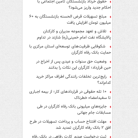
حقوق خرداد بازنشستگان تأمین اجتماعی با
احکام جدید واریز می‌شود؟
مبلغ تسهیلات قرض الحسنه بازنشستگان به ۶۰
میلیون تومان افزایش یافت
تلاش و تعهد مجموعه مدیران و کارکنان
پالایشگاه نفت امام خمینی(ره) شازند در تداوم
تولید در ایام جنگ رمضان، شایسته قدردانی است
شکوفایی ظرفیت‌های توسعه‌ای استان مرکزی با
حمایت بانک رفاه کارگران
وضعیت حق سنوات و عیدی پس از اخراج در
حین قرارداد؛ کارگران این نکات را بدانند
رایج‌ترین تخلفات رانندگی اطراف مراکز خرید
کدام‌اند؟
۱۰ تله حقوقی در قراردادهای کار؛ از بیمه اجباری
تا سفیدامضاء خطرناک
جایزه‌های میلیونی بانک رفاه کارگران در طی
مسابقات جام جهانی
مهلت افتتاح حساب و پرداخت تسهیلات در طرح
افق ۲ بانک رفاه کارگران تمدید شد
ثبت درخواست صدور کارت رفاهی در بانک رفاه