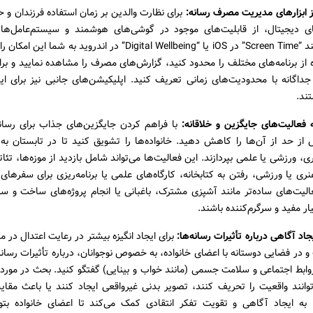
ز ابزارهای مدیریت مصرف رسانه:
برای نظارت والدین بر زمان استفاده فرزندان و
ای دیجیتال، از قابلیت‌های موجود در گوشی‌های هوشمند و سیستم‌عامل‌ها ب
ابزارهایی مانند “Screen Time” در iOS یا “Digital Wellbeing” در اندروید به
 از برنامه‌های مختلف را محدود کنید، گزارش‌های مصرف را مشاهده نمایید و برا
جداگانه با محدودیت‌های زمانی تعریف کنید. اپلیکیشن‌های جانبی نیز برای ای
ند.
فعالیت‌های جایگزین و خلاقانه:
با فراهم کردن جایگزین‌های جذاب برای رسانه‌
از حد از آن‌ها را کاهش دهید. خانواده‌ها را تشویق کنید تا در تابستان به 
، ورزشی یا علمی بپردازند. این فعالیت‌ها می‌تواند شامل بازدید از موزه‌ها، تئا
ی یا ورزشی، رفتن به کتابخانه، کارگاه‌های علمی یا برنامه‌ریزی برای سفرهای 
یت‌های ساده‌تر مانند آشپزی مشترک، باغبانی یا انجام پروژه‌های ساخت و ساز
ار مفید و سرگرم‌کننده باشند.
جاد آگاهی درباره تأثیرات رسانه‌ها:
برای ایجاد انگیزه بیشتر در رعایت اعتدال در 
و در فضایی دوستانه با اعضای خانواده، به خصوص نوجوانان، درباره تأثیرات رسانه‌ه
بط اجتماعی و سلامت جسمی (مانند خواب و بینایی) گفتگو کنید. بحث در مورد ا
توانند واقعیت را تحریف کنند، تصویر بدنی غیرواقعی ایجاد کنند یا باعث مقا
به ایجاد آگاهی و تقویت تفکر انتقادی کمک می‌کند تا اعضای خانواده بتوا