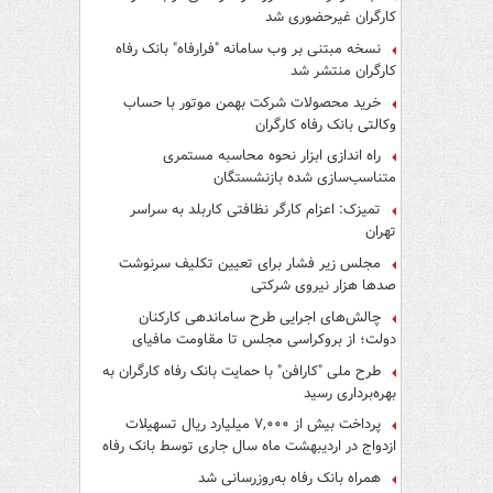
کارگران غیرحضوری شد
نسخه مبتنی بر وب سامانه "فرارفاه" بانک رفاه
کارگران منتشر شد
خرید محصولات شرکت بهمن موتور با حساب
وکالتی بانک رفاه کارگران
راه اندازی ابزار نحوه محاسبه مستمری
متناسب‌سازی شده بازنشستگان
تمیزک: اعزام کارگر نظافتی کاربلد به سراسر
تهران
مجلس زیر فشار برای تعیین تکلیف سرنوشت
صدها هزار نیروی شرکتی
چالش‌های اجرایی طرح ساماندهی کارکنان
دولت؛ از بروکراسی مجلس تا مقاومت مافیای
واسطه‌گری
طرح ملی "کارافن" با حمایت بانک رفاه کارگران به
بهره‌برداری رسید
پرداخت بیش از ۷,۰۰۰ میلیارد ریال تسهیلات
ازدواج در اردیبهشت ماه سال جاری توسط بانک رفاه
کارگران
همراه بانک رفاه به‌روزرسانی شد