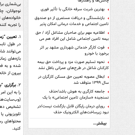
چالش‌ها و راهکارها
بی‌شماری برا
بهترین شربت سرفه خانگی با تأثیر فوری
خانواده‌های ت
بازنشستگی و دریافت مستمری از دو صندوق
تامین اجتماعی و خدمات درمانی امکان پذیر
را تجربه کنند
است ؟
اطلاعیه مهم برای صاحبان مشاغل آزاد / حق
۱.
تعیین “زما
بیمه تامین اجتماعی شامل این افراد هم می
در طول تابس
شود
فوت کارگر خدماتی شهرداری مشهد بر اثر
می‌توانند شا
برخورد با خودرو
بازه‌های زما
نحوه تسلیم صورت مزد و پرداخت حق بیمه
شده و به فع
کارکنان شاغل در طرح‌های عمرانی باطل نشد
بیرون از خانه
ابطال مصوبه تعیین حق مسکن کارگران در
سال ۱۳۹۹ متوقف شد
۲.
برگزاری “ب
جامعه کارگری به هوش باشد/حذف
را به این ام
نسنجیده «سازمان تامین اجتماعی» با یک
(وب‌سایت‌ها
تفاهم نامه!
رویای درمان رایگان قابل بازگشت نیست/در
تشخیص دهید 
نبود زیرساخت‌های الکترونیک حذف
تلویزیونی یا
دفترچه‌های بیمه اشتباه مضاعف است
محتواهای رسا
بیشتر...
کنید.