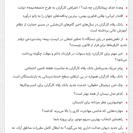
وعده حذف پیمانکاران چه شد؟ / اعتراض کارگران به طرح «نصفه‌نیمه» دولت
اقتدار ایرانی؛ وقتی فناوری بومی، برترین پدافندهای جهان را به زانو درآورد
بانک رفاه کارگران در سال‌های اخیر گام‌های اثربخشی در مسیر حمایت از نظام
آموزش عالی برداشته است
از نقص‌عضو در پایِ دستگاه تا تحقیرِ شغلی در لیستِ بیمه؛ پشت‌پرده‌یِ ترفندِ
جدیدِ کارفرماها برای فرار از قانون چیست؟
خبر مهم برای کارگران؛ پایه سنوات در قرارداد دائم و موقت چگونه پرداخت
می‌شود؟
پیام تبریک مدیرعامل بانک رفاه کارگران به مناسبت هفته تامین اجتماعی
بانک رفاه کارگران همواره در پی ارتقای سطح خدمات‌رسانی به بازنشستگان است
چک امن دیجیتال حقوقی؛ خدمت جدید بانک رفاه کارگران برای کسب‌وکارها
کدام مدل نیسان از همه بهتر است؟
خوشبوترین عطر مردانه برای تابستان
مهارت‌هایی که شانس مهاجرت کاری را بالا می‌برند کدامند؟
راهنمای انتخاب بهترین سروو موتور برای پروژه شما
رأی جدید دیوان عدالت اداری چه می‌گوید؟ نه ابطال کامل مقررات مناطق آزاد، نه