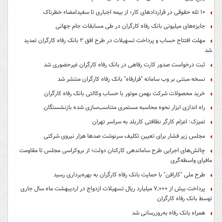
۱۰ تله حقوقی در قراردادهای کار؛ از بیمه اجباری تا سفیدامضاء خطرناک
جایزه‌های میلیونی بانک رفاه کارگران در طی مسابقات جام جهانی
مهلت افتتاح حساب و پرداخت تسهیلات در طرح افق ۲ بانک رفاه کارگران تمدید
شد
ثبت درخواست صدور کارت رفاهی در بانک رفاه کارگران غیرحضوری شد
نسخه مبتنی بر وب سامانه "فرارفاه" بانک رفاه کارگران منتشر شد
خرید محصولات شرکت بهمن موتور با حساب وکالتی بانک رفاه کارگران
راه اندازی ابزار نحوه محاسبه مستمری متناسب‌سازی شده بازنشستگان
تمیزک: اعزام کارگر نظافتی کاربلد به سراسر تهران
مجلس زیر فشار برای تعیین تکلیف سرنوشت صدها هزار نیروی شرکتی
چالش‌های اجرایی طرح ساماندهی کارکنان دولت؛ از بروکراسی مجلس تا مقاومت
مافیای واسطه‌گری
طرح ملی "کارافن" با حمایت بانک رفاه کارگران به بهره‌برداری رسید
پرداخت بیش از ۷,۰۰۰ میلیارد ریال تسهیلات ازدواج در اردیبهشت ماه سال جاری
توسط بانک رفاه کارگران
همراه بانک رفاه به‌روزرسانی شد