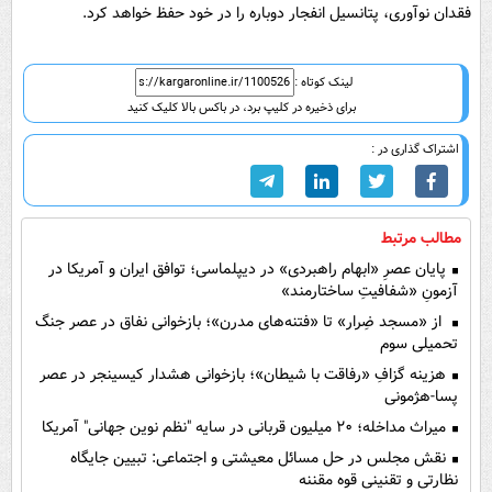
فقدان نوآوری، پتانسیل انفجار دوباره را در خود حفظ خواهد کرد.
لینک کوتاه :
برای ذخیره در کلیپ برد، در باکس بالا کلیک کنید
اشتراک گذاری در :
مطالب مرتبط
پایان عصرِ «ابهام راهبردی» در دیپلماسی؛ توافق ایران و آمریکا در
آزمونِ «شفافیتِ ساختارمند»
از «مسجد ضِرار» تا «فتنه‌های مدرن»؛ بازخوانی نفاق در عصر جنگ
تحمیلی سوم
هزینه‌ گزافِ «رفاقت با شیطان»؛ بازخوانی هشدار کیسینجر در عصر
پسا-هژمونی
میراث مداخله؛ ۲۰ میلیون قربانی در سایه "نظم نوین جهانی" آمریکا
نقش مجلس در حل مسائل معیشتی و اجتماعی: تبیین جایگاه
نظارتی و تقنینی قوه مقننه