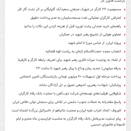
بازگشت قانون کار
مسمومیت ۲۲ کارگر در شهرک صنعتی سعیدآباد گلپایگان بر اثر نشت گاز کلر
اعتراض کارگران عملیاتی نفت مسجدسلیمان به عدم پرداخت حقوق
راهنمای خرید صندلی پشت توری؛ قبل از هزینه کردن این نکات را بدانید
تصاویر هوایی از تشییع رهبر شهید در جمکران
پروژه ایران: از عباس میرزا تا امام شهید
انتصاب مجدد حجت‌الاسلام اژه‌ای به ریاست قوه‌ قضائیه
از تضاد به زوجیت؛ میراث فکری رهبر شهید برای تعریف رابطه کارگر و کارفرما
بدرقه میلیونی/ تمدید زمان وداع با پیکر رهبر شهید تا ساعت ۲۲
پرداخت مرحله اول تسهیلات ۶۰ میلیون تومانی بازنشستگان تامین اجتماعی
پزشکیان: شهادت رهبری، اندوهی عمیق بر دل آزادگان نشاند
شکوفایی ظرفیت‌های توسعه‌ای شرکت ذوب‌آهن با حمایت‌ بانک رفاه کارگران
پاسخ مقتدرانه به حملات جنوب؛ دشمن در تلاش برای سنجش توان دفاعی ایران
لاوروف: اتحاد اعراب علیه ایران و صحبت نتانیاهو از «اسرائیل بزرگ» اشتباه است
پیام تسلیت مدیرعامل بانک رفاه کارگران به مناسبت فرارسیدن ماه محرم و ایام
تاسوعا و عاشورای حسینی