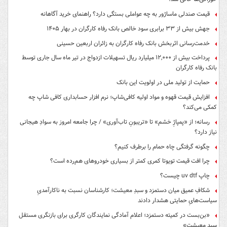
قیمت صندلی ماساژور به چه عواملی بستگی دارد؟ راهنمای خرید آگاهانه
جهش بیش از ۳۳ برابری سود خالص بانک رفاه کارگران در بهار ۱۴۰۵
خدمت‌رسانی اثربخش بانک رفاه کارگران به زائران اربعین حسینی
پرداخت بیش از ۱۲,۰۰۰ میلیارد ریال تسهیلات ازدواج در تیر ماه سال جاری توسط
بانک رفاه کارگران
حمایت از تولید ملی در اولویت این بانک
افزایش قیمت قهوه و مواد اولیه کافی‌شاپ؛ نرم افزار حسابداری کافی شاپ چه
کمکی می‌کند؟
رسانه؛ از «پمپاژِ خشم» تا «تریبونِ تاب‌آوری» / چرا جامعه امروز به سوادِ هیجانی
نیاز دارد؟
چگونه گرفتگی چاه حمام را برطرف کنیم؟
چرا افت قیمت تویوتا کمری کمتر از بسیاری خودروهای هم‌رده است؟
چاپ uv dtf چیست؟
شکافِ عمیق میان دستمزد و سبدِ معیشت؛ کارشناسان نسبت به ناکارآمدیِ
سیاست‌هایِ حمایتی هشدار دادند
«بن‌بست در کمیته دستمزد؛ اعلام آمادگی نمایندگان کارگری برای بازنگری مستقل
سبد معیشت»