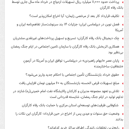
پرداخت حدود ۱۱,۰۰۰ میلیارد ریال تسهیلات ازدواج در خرداد ماه سال جاری توسط
بانک رفاه کارگران
تکلیف قرارداد کار بعد از مرخصی زایمان؛ آیا اخراج امکان‌پذیر است؟
فصل نوین در دیپلماسی ایران؛ جزئیات ۱۴ بند سرنوشت‌ساز تفاهم‌نامه ایران و
آمریکا
چک دیجیتال بانک رفاه کارگران؛ تسریع و تسهیل پرداخت‌های غیرنقدی مشتریان
همکاری اثربخش بانک رفاه کارگران با سازمان تامین اجتماعی در ایام جنگ رمضان
بی‌نظیر بود
پایان عصرِ «ابهام راهبردی» در دیپلماسی؛ توافق ایران و آمریکا در آزمونِ
«شفافیتِ ساختارمند»
حقوق خرداد بازنشستگان تأمین اجتماعی با احکام جدید واریز می‌شود؟
مبلغ تسهیلات قرض الحسنه بازنشستگان به ۶۰ میلیون تومان افزایش یافت
تلاش و تعهد مجموعه مدیران و کارکنان پالایشگاه نفت امام خمینی(ره) شازند در
تداوم تولید در ایام جنگ رمضان، شایسته قدردانی است
شکوفایی ظرفیت‌های توسعه‌ای استان مرکزی با حمایت بانک رفاه کارگران
وضعیت حق سنوات و عیدی پس از اخراج در حین قرارداد؛ کارگران این نکات را
بدانند
رایج‌ترین تخلفات رانندگی اطراف مراکز خرید کدام‌اند؟