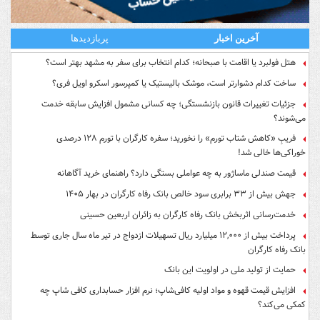
آخرین اخبار
پربازدیدها
هتل فولبرد یا اقامت با صبحانه؛ کدام انتخاب برای سفر به مشهد بهتر است؟
ساخت کدام دشوارتر است، موشک بالیستیک یا کمپرسور اسکرو اویل فری؟
جزئیات تغییرات قانون بازنشستگی؛ چه کسانی مشمول افزایش سابقه خدمت
می‌شوند؟
فریبِ «کاهش شتاب تورم» را نخورید؛ سفره کارگران با تورم ۱۲۸ درصدی
خوراکی‌ها خالی شد!
قیمت صندلی ماساژور به چه عواملی بستگی دارد؟ راهنمای خرید آگاهانه
جهش بیش از ۳۳ برابری سود خالص بانک رفاه کارگران در بهار ۱۴۰۵
خدمت‌رسانی اثربخش بانک رفاه کارگران به زائران اربعین حسینی
پرداخت بیش از ۱۲,۰۰۰ میلیارد ریال تسهیلات ازدواج در تیر ماه سال جاری توسط
بانک رفاه کارگران
حمایت از تولید ملی در اولویت این بانک
افزایش قیمت قهوه و مواد اولیه کافی‌شاپ؛ نرم افزار حسابداری کافی شاپ چه
کمکی می‌کند؟