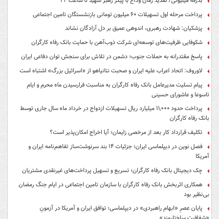
بدرقه میلیونی/ تمدید زمان وداع با پیکر رهبر شهید تا ساعت ۲۲
پرداخت مرحله اول تسهیلات ۶۰ میلیون تومانی بازنشستگان تامین اجتماعی
پزشکیان: شهادت رهبری، اندوهی عمیق بر دل آزادگان نشاند
شکوفایی ظرفیت‌های توسعه‌ای شرکت ذوب‌آهن با حمایت‌ بانک رفاه کارگران
پاسخ مقتدرانه به حملات جنوب؛ دشمن در تلاش برای سنجش توان دفاعی ایران
لاوروف: اتحاد اعراب علیه ایران و صحبت نتانیاهو از «اسرائیل بزرگ» اشتباه است
پیام تسلیت مدیرعامل بانک رفاه کارگران به مناسبت فرارسیدن ماه محرم و ایام
تاسوعا و عاشورای حسینی
پرداخت حدود ۱۱,۰۰۰ میلیارد ریال تسهیلات ازدواج در خرداد ماه سال جاری توسط
بانک رفاه کارگران
تکلیف قرارداد کار بعد از مرخصی زایمان؛ آیا اخراج امکان‌پذیر است؟
فصل نوین در دیپلماسی ایران؛ جزئیات ۱۴ بند سرنوشت‌ساز تفاهم‌نامه ایران و
آمریکا
چک دیجیتال بانک رفاه کارگران؛ تسریع و تسهیل پرداخت‌های غیرنقدی مشتریان
همکاری اثربخش بانک رفاه کارگران با سازمان تامین اجتماعی در ایام جنگ رمضان
بی‌نظیر بود
پایان عصرِ «ابهام راهبردی» در دیپلماسی؛ توافق ایران و آمریکا در آزمونِ
«شفافیتِ ساختارمند»