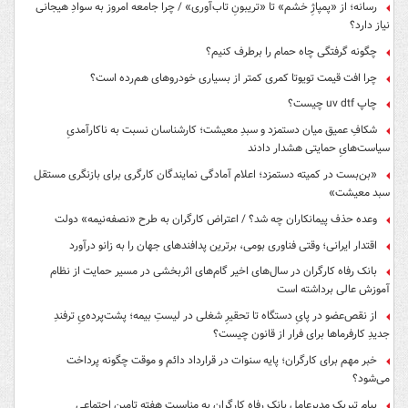
رسانه؛ از «پمپاژِ خشم» تا «تریبونِ تاب‌آوری» / چرا جامعه امروز به سوادِ هیجانی
نیاز دارد؟
چگونه گرفتگی چاه حمام را برطرف کنیم؟
چرا افت قیمت تویوتا کمری کمتر از بسیاری خودروهای هم‌رده است؟
چاپ uv dtf چیست؟
شکافِ عمیق میان دستمزد و سبدِ معیشت؛ کارشناسان نسبت به ناکارآمدیِ
سیاست‌هایِ حمایتی هشدار دادند
«بن‌بست در کمیته دستمزد؛ اعلام آمادگی نمایندگان کارگری برای بازنگری مستقل
سبد معیشت»
وعده حذف پیمانکاران چه شد؟ / اعتراض کارگران به طرح «نصفه‌نیمه» دولت
اقتدار ایرانی؛ وقتی فناوری بومی، برترین پدافندهای جهان را به زانو درآورد
بانک رفاه کارگران در سال‌های اخیر گام‌های اثربخشی در مسیر حمایت از نظام
آموزش عالی برداشته است
از نقص‌عضو در پایِ دستگاه تا تحقیرِ شغلی در لیستِ بیمه؛ پشت‌پرده‌یِ ترفندِ
جدیدِ کارفرماها برای فرار از قانون چیست؟
خبر مهم برای کارگران؛ پایه سنوات در قرارداد دائم و موقت چگونه پرداخت
می‌شود؟
پیام تبریک مدیرعامل بانک رفاه کارگران به مناسبت هفته تامین اجتماعی