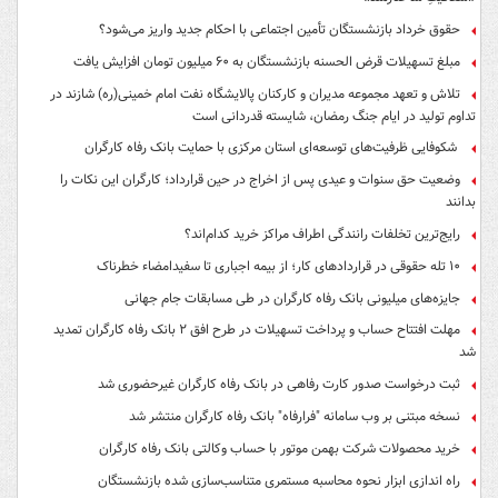
حقوق خرداد بازنشستگان تأمین اجتماعی با احکام جدید واریز می‌شود؟
مبلغ تسهیلات قرض الحسنه بازنشستگان به ۶۰ میلیون تومان افزایش یافت
تلاش و تعهد مجموعه مدیران و کارکنان پالایشگاه نفت امام خمینی(ره) شازند در
تداوم تولید در ایام جنگ رمضان، شایسته قدردانی است
شکوفایی ظرفیت‌های توسعه‌ای استان مرکزی با حمایت بانک رفاه کارگران
وضعیت حق سنوات و عیدی پس از اخراج در حین قرارداد؛ کارگران این نکات را
بدانند
رایج‌ترین تخلفات رانندگی اطراف مراکز خرید کدام‌اند؟
۱۰ تله حقوقی در قراردادهای کار؛ از بیمه اجباری تا سفیدامضاء خطرناک
جایزه‌های میلیونی بانک رفاه کارگران در طی مسابقات جام جهانی
مهلت افتتاح حساب و پرداخت تسهیلات در طرح افق ۲ بانک رفاه کارگران تمدید
شد
ثبت درخواست صدور کارت رفاهی در بانک رفاه کارگران غیرحضوری شد
نسخه مبتنی بر وب سامانه "فرارفاه" بانک رفاه کارگران منتشر شد
خرید محصولات شرکت بهمن موتور با حساب وکالتی بانک رفاه کارگران
راه اندازی ابزار نحوه محاسبه مستمری متناسب‌سازی شده بازنشستگان