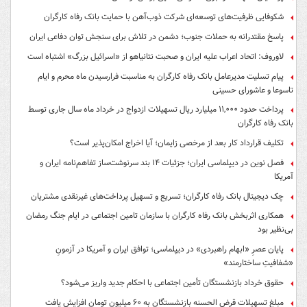
شکوفایی ظرفیت‌های توسعه‌ای شرکت ذوب‌آهن با حمایت‌ بانک رفاه کارگران
پاسخ مقتدرانه به حملات جنوب؛ دشمن در تلاش برای سنجش توان دفاعی ایران
لاوروف: اتحاد اعراب علیه ایران و صحبت نتانیاهو از «اسرائیل بزرگ» اشتباه است
پیام تسلیت مدیرعامل بانک رفاه کارگران به مناسبت فرارسیدن ماه محرم و ایام
تاسوعا و عاشورای حسینی
پرداخت حدود ۱۱,۰۰۰ میلیارد ریال تسهیلات ازدواج در خرداد ماه سال جاری توسط
بانک رفاه کارگران
تکلیف قرارداد کار بعد از مرخصی زایمان؛ آیا اخراج امکان‌پذیر است؟
فصل نوین در دیپلماسی ایران؛ جزئیات ۱۴ بند سرنوشت‌ساز تفاهم‌نامه ایران و
آمریکا
چک دیجیتال بانک رفاه کارگران؛ تسریع و تسهیل پرداخت‌های غیرنقدی مشتریان
همکاری اثربخش بانک رفاه کارگران با سازمان تامین اجتماعی در ایام جنگ رمضان
بی‌نظیر بود
پایان عصرِ «ابهام راهبردی» در دیپلماسی؛ توافق ایران و آمریکا در آزمونِ
«شفافیتِ ساختارمند»
حقوق خرداد بازنشستگان تأمین اجتماعی با احکام جدید واریز می‌شود؟
مبلغ تسهیلات قرض الحسنه بازنشستگان به ۶۰ میلیون تومان افزایش یافت