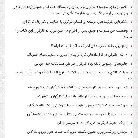
تلاش و تعهد مجموعه مدیران و کارکنان پالایشگاه نفت امام خمینی(ره) شازند در
تداوم تولید در ایام جنگ رمضان، شایسته قدردانی است
شکوفایی ظرفیت‌های توسعه‌ای استان مرکزی با حمایت بانک رفاه کارگران
وضعیت حق سنوات و عیدی پس از اخراج در حین قرارداد؛ کارگران این نکات را
بدانند
رایج‌ترین تخلفات رانندگی اطراف مراکز خرید کدام‌اند؟
۱۰ تله حقوقی در قراردادهای کار؛ از بیمه اجباری تا سفیدامضاء خطرناک
جایزه‌های میلیونی بانک رفاه کارگران در طی مسابقات جام جهانی
مهلت افتتاح حساب و پرداخت تسهیلات در طرح افق ۲ بانک رفاه کارگران تمدید
شد
ثبت درخواست صدور کارت رفاهی در بانک رفاه کارگران غیرحضوری شد
نسخه مبتنی بر وب سامانه "فرارفاه" بانک رفاه کارگران منتشر شد
خرید محصولات شرکت بهمن موتور با حساب وکالتی بانک رفاه کارگران
راه اندازی ابزار نحوه محاسبه مستمری متناسب‌سازی شده بازنشستگان
تمیزک: اعزام کارگر نظافتی کاربلد به سراسر تهران
مجلس زیر فشار برای تعیین تکلیف سرنوشت صدها هزار نیروی شرکتی