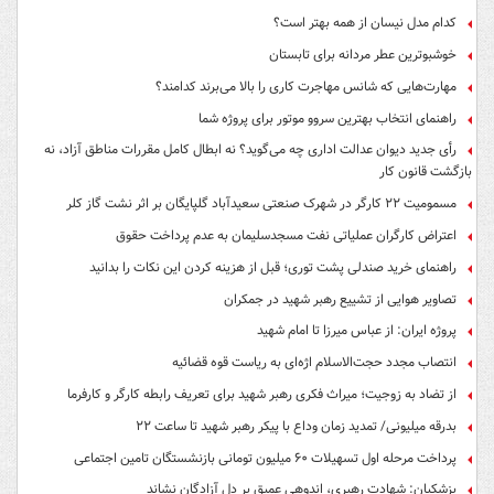
کدام مدل نیسان از همه بهتر است؟
خوشبوترین عطر مردانه برای تابستان
مهارت‌هایی که شانس مهاجرت کاری را بالا می‌برند کدامند؟
راهنمای انتخاب بهترین سروو موتور برای پروژه شما
رأی جدید دیوان عدالت اداری چه می‌گوید؟ نه ابطال کامل مقررات مناطق آزاد، نه
بازگشت قانون کار
مسمومیت ۲۲ کارگر در شهرک صنعتی سعیدآباد گلپایگان بر اثر نشت گاز کلر
اعتراض کارگران عملیاتی نفت مسجدسلیمان به عدم پرداخت حقوق
راهنمای خرید صندلی پشت توری؛ قبل از هزینه کردن این نکات را بدانید
تصاویر هوایی از تشییع رهبر شهید در جمکران
پروژه ایران: از عباس میرزا تا امام شهید
انتصاب مجدد حجت‌الاسلام اژه‌ای به ریاست قوه‌ قضائیه
از تضاد به زوجیت؛ میراث فکری رهبر شهید برای تعریف رابطه کارگر و کارفرما
بدرقه میلیونی/ تمدید زمان وداع با پیکر رهبر شهید تا ساعت ۲۲
پرداخت مرحله اول تسهیلات ۶۰ میلیون تومانی بازنشستگان تامین اجتماعی
پزشکیان: شهادت رهبری، اندوهی عمیق بر دل آزادگان نشاند