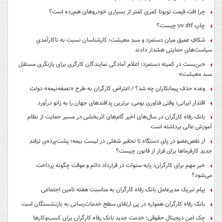
چرا افت قیمت تویوتا کمری کمتر از بسیاری خودروهای هم‌رده است؟
چاپ uv dtf چیست؟
شکافِ عمیق میان دستمزد و سبدِ معیشت؛ کارشناسان نسبت به ناکارآمدیِ
سیاست‌هایِ حمایتی هشدار دادند
«بن‌بست در کمیته دستمزد؛ اعلام آمادگی نمایندگان کارگری برای بازنگری مستقل
سبد معیشت»
وعده حذف پیمانکاران چه شد؟ / اعتراض کارگران به طرح «نصفه‌نیمه» دولت
اقتدار ایرانی؛ وقتی فناوری بومی، برترین پدافندهای جهان را به زانو درآورد
بانک رفاه کارگران در سال‌های اخیر گام‌های اثربخشی در مسیر حمایت از نظام
آموزش عالی برداشته است
از نقص‌عضو در پایِ دستگاه تا تحقیرِ شغلی در لیستِ بیمه؛ پشت‌پرده‌یِ ترفندِ
جدیدِ کارفرماها برای فرار از قانون چیست؟
خبر مهم برای کارگران؛ پایه سنوات در قرارداد دائم و موقت چگونه پرداخت
می‌شود؟
پیام تبریک مدیرعامل بانک رفاه کارگران به مناسبت هفته تامین اجتماعی
بانک رفاه کارگران همواره در پی ارتقای سطح خدمات‌رسانی به بازنشستگان است
چک امن دیجیتال حقوقی؛ خدمت جدید بانک رفاه کارگران برای کسب‌وکارها