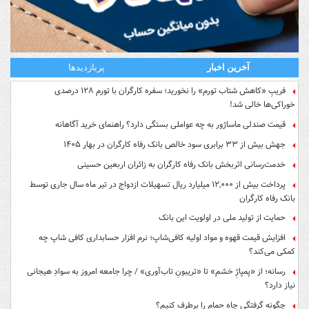
آخرین اخبار
پربازدیدها
فریبِ «کاهش شتاب تورم» را نخورید؛ سفره کارگران با تورم ۱۲۸ درصدی
خوراکی‌ها خالی شد!
قیمت صندلی ماساژور به چه عواملی بستگی دارد؟ راهنمای خرید آگاهانه
جهش بیش از ۳۳ برابری سود خالص بانک رفاه کارگران در بهار ۱۴۰۵
خدمت‌رسانی اثربخش بانک رفاه کارگران به زائران اربعین حسینی
پرداخت بیش از ۱۲,۰۰۰ میلیارد ریال تسهیلات ازدواج در تیر ماه سال جاری توسط
بانک رفاه کارگران
حمایت از تولید ملی در اولویت این بانک
افزایش قیمت قهوه و مواد اولیه کافی‌شاپ؛ نرم افزار حسابداری کافی شاپ چه
کمکی می‌کند؟
رسانه؛ از «پمپاژِ خشم» تا «تریبونِ تاب‌آوری» / چرا جامعه امروز به سوادِ هیجانی
نیاز دارد؟
چگونه گرفتگی چاه حمام را برطرف کنیم؟