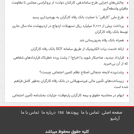
چالش‌های اجرایی طرح ساماندهی کارکنان دولت؛ از بروکراسی مجلس تا مقاومت
مافیای واسطه‌گری
طرح ملی "کارافن" با حمایت بانک رفاه کارگران به بهره‌برداری رسید
پرداخت بیش از ۷,۰۰۰ میلیارد ریال تسهیلات ازدواج در اردیبهشت ماه سال جاری
توسط بانک رفاه کارگران
همراه بانک رفاه به‌روزرسانی شد
ارائه خدمت برات الکترونیک از طریق سامانه SCF بانک رفاه کارگران
قرارداد نبندید، صاحبکار شوید یا اخراج! / پشت پرده خطرناک قراردادهای شفاهی
که از آن بی‌خبرید
پشت‌پرده لایحه جنجالی اصلاح نظام تامین اجتماعی چیست؟
زیرساخت‌های تأمین مالی غیرتسهیلاتی در بانک رفاه کارگران به‌طور کامل فراهم
شده است
ابهام در محاسبه حقوق و بیمه کارگران پاره‌وقت؛ جزئیات بخشنامه تأمین اجتماعی
صفحه اصلی
تماس با ما
پیوندها
rss
درباره ما
تماس با ما
آرشیو
کلیه حقوق محفوظ میباشد