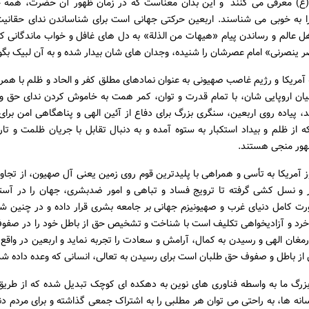
ع) معرفی می کنند و این بدان معناست که در زمان ظهور آن حضرت، همه جه
 به خوبی می شناسند. اربعین حرکتی جهانی است برای شناساندن ندای حقان
ل عالم و رساندن پیام «هیهات من الذلة» به دل های غافل و خواب ماندگانی که
 ینصرنی» امام عصرشان را شنیده، وجدان های شان بیدار شده و به آن لبیک بگو
مریکا و رژیم غاصب صهیونی به عنوان نمادهای مطلق کفر و الحاد و ظلم با همر
یان اروپایی شان، با تمام قدرت و توان، کمر همت به خاموش کردن ندای حق و 
د، پیاده روی اربعین، سنگری بزرگ برای دفاع از آئین الهی و پناهگاهی امن برا
از ظلم و بیداد استکبار به ستوه آمده و به دنبال تقابل با جریان ظلمت و تار
هور منجی هستند.
ز آمریکا به تأسی و همراهی با پلیدترین قوم روی زمین یعنی آل صهیون، از تجاو
 و نسل کشی گرفته تا ترویج فساد و تباهی و امور ضدبشری، جهان را در آستان
ت کامل دنیای غرب و صهیونیزم جهانی بر جامعه بشری قرار داده و در چنین شر
 خرد و آزادیخواهی تکلیف است با شناخت و تشخیص حق از باطل خود را در صفوف
ارمغان الهی و رسیدن به کمال، آرامش و سعادت را تجربه نماید و اربعین در واقع
 باطل و صفوف حق طلبان است برای رسیدن به تعالی، انسانی که وعده داده ش
 بزرگ ما به واسطه فناوری های نوین به دهکده ای کوچک تبدیل شده که از طری
انه ها، به راحتی می توان هر مطلبی را به اشتراک جمعی گذاشته و برای مردم دن