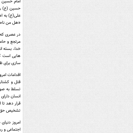
امام حسین (
حسین (ع) را
علی(ع) به اه
«هل من ناصر
در عصری که آ
مرتجع و حام
خدا، بسته ان
هایی است که 
سازی برای ظ
اقدامات امرو
قتل و کشتار
تسلط به صور
انسان دارای
قرار دهد تا 
تشخیص حق از
امروز دنیای
اجتماعی و رس