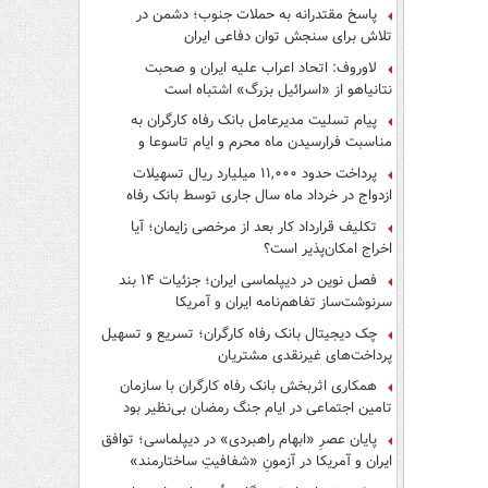
پاسخ مقتدرانه به حملات جنوب؛ دشمن در
تلاش برای سنجش توان دفاعی ایران
لاوروف: اتحاد اعراب علیه ایران و صحبت
نتانیاهو از «اسرائیل بزرگ» اشتباه است
پیام تسلیت مدیرعامل بانک رفاه کارگران به
مناسبت فرارسیدن ماه محرم و ایام تاسوعا و
عاشورای حسینی
پرداخت حدود ۱۱,۰۰۰ میلیارد ریال تسهیلات
ازدواج در خرداد ماه سال جاری توسط بانک رفاه
کارگران
تکلیف قرارداد کار بعد از مرخصی زایمان؛ آیا
اخراج امکان‌پذیر است؟
فصل نوین در دیپلماسی ایران؛ جزئیات ۱۴ بند
سرنوشت‌ساز تفاهم‌نامه ایران و آمریکا
چک دیجیتال بانک رفاه کارگران؛ تسریع و تسهیل
پرداخت‌های غیرنقدی مشتریان
همکاری اثربخش بانک رفاه کارگران با سازمان
تامین اجتماعی در ایام جنگ رمضان بی‌نظیر بود
پایان عصرِ «ابهام راهبردی» در دیپلماسی؛ توافق
ایران و آمریکا در آزمونِ «شفافیتِ ساختارمند»