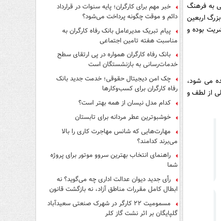
فرار از قانون چیست؟
ی به فرهنگ
خبر مهم برای کارگران؛ پایه سنوات در قرارداد
دائم و موقت چگونه پرداخت می‌شود؟
زرگ اربعین
یت بوده و
پیام تبریک مدیرعامل بانک رفاه کارگران به
مناسبت هفته تامین اجتماعی
بانک رفاه کارگران همواره در پی ارتقای سطح
خدمات‌رسانی به بازنشستگان است
چک امن دیجیتال حقوقی؛ خدمت جدید بانک
ده می شود،
رفاه کارگران برای کسب‌وکارها
الی از لطف و
کدام مدل نیسان از همه بهتر است؟
خوشبوترین عطر مردانه برای تابستان
مهارت‌هایی که شانس مهاجرت کاری را بالا
می‌برند کدامند؟
راهنمای انتخاب بهترین سروو موتور برای پروژه
شما
رأی جدید دیوان عدالت اداری چه می‌گوید؟ نه
ابطال کامل مقررات مناطق آزاد، نه بازگشت قانون
کار
مسمومیت ۲۲ کارگر در شهرک صنعتی سعیدآباد
گلپایگان بر اثر نشت گاز کلر