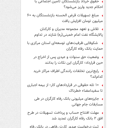
حقوق خرداد بازنشستگان تأمین اجتماعی با
احکام جدید واریز می‌شود؟
مبلغ تسهیلات قرض الحسنه بازنشستگان به ۶۰
میلیون تومان افزایش یافت
تلاش و تعهد مجموعه مدیران و کارکنان
پالایشگاه نفت امام خمینی(ره) شازند در تداوم
تولید در ایام جنگ رمضان، شایسته قدردانی است
شکوفایی ظرفیت‌های توسعه‌ای استان مرکزی با
حمایت بانک رفاه کارگران
وضعیت حق سنوات و عیدی پس از اخراج در
حین قرارداد؛ کارگران این نکات را بدانند
رایج‌ترین تخلفات رانندگی اطراف مراکز خرید
کدام‌اند؟
۱۰ تله حقوقی در قراردادهای کار؛ از بیمه اجباری
تا سفیدامضاء خطرناک
جایزه‌های میلیونی بانک رفاه کارگران در طی
مسابقات جام جهانی
مهلت افتتاح حساب و پرداخت تسهیلات در طرح
افق ۲ بانک رفاه کارگران تمدید شد
ثبت درخواست صدور کارت رفاهی در بانک رفاه