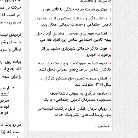
به گزارش کار
چالش‌ها و راهکارها
حرکت در مسیر
بهترین شربت سرفه خانگی با تأثیر فوری
امر است لذا
بازنشستگی و دریافت مستمری از دو صندوق
ضروری به نظ
تامین اجتماعی و خدمات درمانی امکان پذیر
است ؟
اطلاعیه مهم برای صاحبان مشاغل آزاد / حق
تردیدی نیست
بیمه تامین اجتماعی شامل این افراد هم می
تا نمادی شود
شود
فوت کارگر خدماتی شهرداری مشهد بر اثر
تعالی و سرم
برخورد با خودرو
پیاده روی ار
نحوه تسلیم صورت مزد و پرداخت حق بیمه
قله رفیع انس
کارکنان شاغل در طرح‌های عمرانی باطل نشد
را برای همه 
ابطال مصوبه تعیین حق مسکن کارگران در
سال ۱۳۹۹ متوقف شد
اربعی
جامعه کارگری به هوش باشد/حذف
کشته 
نسنجیده «سازمان تامین اجتماعی» با یک
سردی 
تفاهم نامه!
نوه م
رویای درمان رایگان قابل بازگشت نیست/در
خواهد
نبود زیرساخت‌های الکترونیک حذف
دفترچه‌های بیمه اشتباه مضاعف است
در روایات دا
بیشتر...
است که {یَا أ