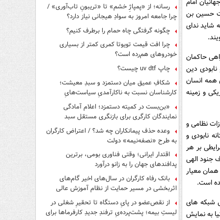
انیان امام
رسانه؛ از «پمپاژِ خشم» تا «تریبونِ تاب‌آوری» /
یت حسین بن
چرا جامعه امروز به سوادِ هیجانی نیاز دارد؟
 شاید ندای
چگونه گرفتگی چاه حمام را برطرف کنیم؟
یند.
چرا افت قیمت تویوتا کمری کمتر از بسیاری
خودروهای هم‌رده است؟
اهی حاکمان
نابودی دین
چاپ uv dtf چیست؟
ی همه انسان
شکافِ عمیق میان دستمزد و سبدِ معیشت؛
یکی و زمینه
کارشناسان نسبت به ناکارآمدیِ سیاست‌هایِ
حمایتی هشدار دادند
«بن‌بست در کمیته دستمزد؛ اعلام آمادگی
نمایندگان کارگری برای بازنگری مستقل سبد
زات نظامی و
معیشت»
وعده حذف پیمانکاران چه شد؟ / اعتراض کارگران
ه نابودی و
به طرح «نصفه‌نیمه» دولت
ایطی بر هر
اقتدار ایرانی؛ وقتی فناوری بومی، برترین
 جنود الهی
پدافندهای جهان را به زانو درآورد
 همان معیار
بانک رفاه کارگران در سال‌های اخیر گام‌های
ده است.
اثربخشی در مسیر حمایت از نظام آموزش عالی
برداشته است
ق شبکه های
از نقص‌عضو در پایِ دستگاه تا تحقیرِ شغلی در
لیستِ بیمه؛ پشت‌پرده‌یِ ترفندِ جدیدِ کارفرماها برای
یا به نمایش