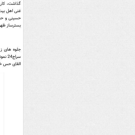
گذاشت، کارب
غنی اهل بیت
حسینی و حض
بسترساز ظهور
جلوه های زی
سراج4
القای حس خو