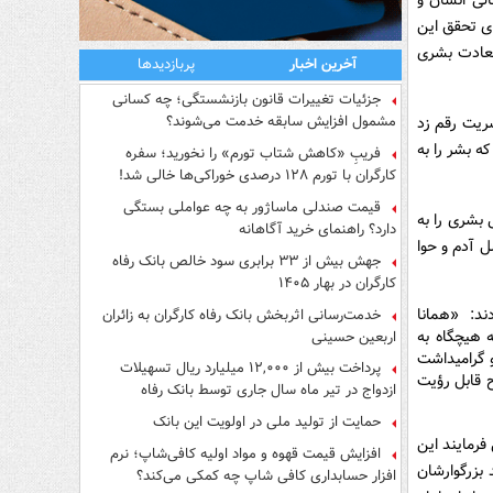
لی انسان و
ای تحقق این
سعادت بشری
آخرین اخبار
پربازدیدها
جزئیات تغییرات قانون بازنشستگی؛ چه کسانی
مشمول افزایش سابقه خدمت می‌شوند؟
ریت رقم زد
ه بشر را به
فریبِ «کاهش شتاب تورم» را نخورید؛ سفره
کارگران با تورم ۱۲۸ درصدی خوراکی‌ها خالی شد!
قیمت صندلی ماساژور به چه عواملی بستگی
 بشری را به
دارد؟ راهنمای خرید آگاهانه
 آدم و حوا
جهش بیش از ۳۳ برابری سود خالص بانک رفاه
کارگران در بهار ۱۴۰۵
ند: «همانا
خدمت‌رسانی اثربخش بانک رفاه کارگران به زائران
 هیچگاه به
اربعین حسینی
و گرامیداشت
پرداخت بیش از ۱۲,۰۰۰ میلیارد ریال تسهیلات
ح قابل رؤیت
ازدواج در تیر ماه سال جاری توسط بانک رفاه
کارگران
حمایت از تولید ملی در اولویت این بانک
فرمایند این
افزایش قیمت قهوه و مواد اولیه کافی‌شاپ؛ نرم
د بزرگوارشان
افزار حسابداری کافی شاپ چه کمکی می‌کند؟