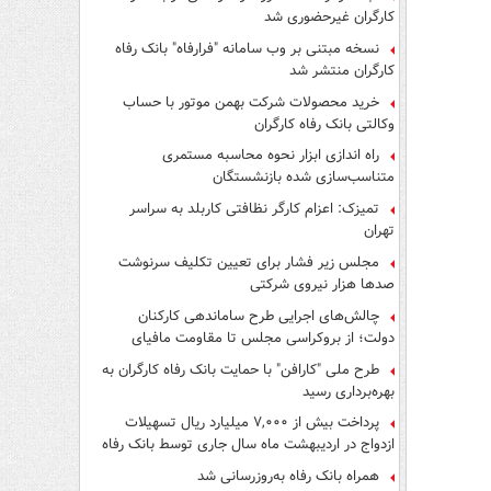
کارگران غیرحضوری شد
نسخه مبتنی بر وب سامانه "فرارفاه" بانک رفاه
کارگران منتشر شد
خرید محصولات شرکت بهمن موتور با حساب
وکالتی بانک رفاه کارگران
راه اندازی ابزار نحوه محاسبه مستمری
متناسب‌سازی شده بازنشستگان
تمیزک: اعزام کارگر نظافتی کاربلد به سراسر
تهران
مجلس زیر فشار برای تعیین تکلیف سرنوشت
صدها هزار نیروی شرکتی
چالش‌های اجرایی طرح ساماندهی کارکنان
دولت؛ از بروکراسی مجلس تا مقاومت مافیای
واسطه‌گری
طرح ملی "کارافن" با حمایت بانک رفاه کارگران به
بهره‌برداری رسید
پرداخت بیش از ۷,۰۰۰ میلیارد ریال تسهیلات
ازدواج در اردیبهشت ماه سال جاری توسط بانک رفاه
کارگران
همراه بانک رفاه به‌روزرسانی شد