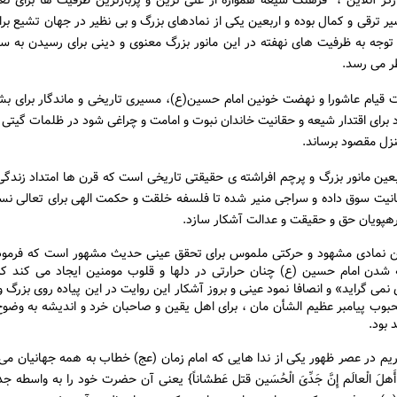
گر آنلاین ، فرهنگ شیعه همواره از غنی ترین و پربارترین ظرفیت ها برای تعا
 ترقی و کمال بوده و اربعین یکی از نمادهای بزرگ و بی نظیر در جهان تشیع بر
 توجه به ظرفیت های نهفته در این مانور بزرگ معنوی و دینی برای رسیدن به 
ر می رسد.
 قیام عاشورا و نهضت خونین امام حسین(ع)، مسیری تاریخی و ماندگار برای بش
 برای اقتدار شیعه و حقانیت خاندان نبوت و امامت و چراغی شود در ظلمات گیتی ک
نزل مقصود برساند.
بعین مانور بزرگ و پرچم افراشته ی حقیقتی تاریخی است که قرن ها امتداد زندگی
انیت سوق داده و سراجی منیر شده تا فلسفه خلقت و حکمت الهی برای تعالی نسل
رهپویان حق و حقیقت و عدالت آشکار سازد.
ن نمادی مشهود و حرکتی ملموس برای تحقق عینی حدیث مشهور است که فرمود
شدن امام حسین (ع) چنان حرارتی در دلها و قلوب مومنین ایجاد می کند که
نمی گراید» و انصافا نمود عینی و بروز آشکار این روایت در این پیاده روی بزرگ 
حبوب پیامبر عظیم الشأن مان ، برای اهل یقین و صاحبان خرد و اندیشه به وضو
 بود.
ریم در عصر ظهور یکی از ندا هایی که امام زمان (عج) خطاب به همه جهانیان می 
َهلَ الْعالَم إِنَّ جَدِّیَ الْحُسَین قتل عَطشاناً} یعنی آن حضرت خود را به واسطه ج