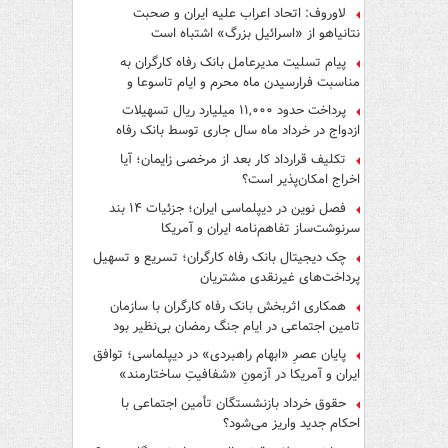
لاوروف: اتحاد اعراب علیه ایران و صحبت
نتانیاهو از «اسرائیل بزرگ» اشتباه است
پیام تسلیت مدیرعامل بانک رفاه کارگران به
مناسبت فرارسیدن ماه محرم و ایام تاسوعا و
عاشورای حسینی
پرداخت حدود ۱۱,۰۰۰ میلیارد ریال تسهیلات
ازدواج در خرداد ماه سال جاری توسط بانک رفاه
کارگران
تکلیف قرارداد کار بعد از مرخصی زایمان؛ آیا
اخراج امکان‌پذیر است؟
فصل نوین در دیپلماسی ایران؛ جزئیات ۱۴ بند
سرنوشت‌ساز تفاهم‌نامه ایران و آمریکا
چک دیجیتال بانک رفاه کارگران؛ تسریع و تسهیل
پرداخت‌های غیرنقدی مشتریان
همکاری اثربخش بانک رفاه کارگران با سازمان
تامین اجتماعی در ایام جنگ رمضان بی‌نظیر بود
پایان عصرِ «ابهام راهبردی» در دیپلماسی؛ توافق
ایران و آمریکا در آزمونِ «شفافیتِ ساختارمند»
حقوق خرداد بازنشستگان تأمین اجتماعی با
احکام جدید واریز می‌شود؟