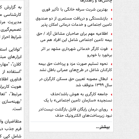
چالش‌ها و راهکارها
به گزارش کا
بهترین شربت سرفه خانگی با تأثیر فوری
کارشناسی مر
بازنشستگی و دریافت مستمری از دو صندوق
مدیریت مرتب
تامین اجتماعی و خدمات درمانی امکان پذیر
تصمیم‌گیری 
است ؟
اطلاعیه مهم برای صاحبان مشاغل آزاد / حق
شرایط احراز
بیمه تامین اجتماعی شامل این افراد هم می
شود
فوت کارگر خدماتی شهرداری مشهد بر اثر
"توانایی است
برخورد با خودرو
ابزارهای مب
نحوه تسلیم صورت مزد و پرداخت حق بیمه
کارکنان شاغل در طرح‌های عمرانی باطل نشد
"استفاده از
فناوری اطلاع
ابطال مصوبه تعیین حق مسکن کارگران در
سال ۱۳۹۹ متوقف شد
هویت کاربران
مرتبط"، "تعا
جامعه کارگری به هوش باشد/حذف
نسنجیده «سازمان تامین اجتماعی» با یک
"بهینه‌سازی 
تفاهم نامه!
است.
رویای درمان رایگان قابل بازگشت نیست/در
نبود زیرساخت‌های الکترونیک حذف
دفترچه‌های بیمه اشتباه مضاعف است
بیشتر...
شامل کپی کل