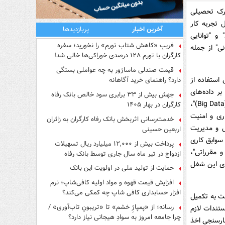
درک تحصیلی
 تجربه کار
آخرین اخبار
پربازدیدها
و "توانایی
فریبِ «کاهش شتاب تورم» را نخورید؛ سفره
ی" از جمله
کارگران با تورم ۱۲۸ درصدی خوراکی‌ها خالی شد!
قیمت صندلی ماساژور به چه عواملی بستگی
استفاده از
دارد؟ راهنمای خرید آگاهانه
ر داده‌های
جهش بیش از ۳۳ برابری سود خالص بانک رفاه
کلان"، "مهارت در تحلیل داده و تصمیم‌گیری مبتنی بر داده"، "توانایی تحلیل داده‌های حجیم (Big Data)"،
کارگران در بهار ۱۴۰۵
ری و امنیت
خدمت‌رسانی اثربخش بانک رفاه کارگران به زائران
ی و مدیریت
اربعین حسینی
 سوابق کاری
پرداخت بیش از ۱۲,۰۰۰ میلیارد ریال تسهیلات
و مقرراتی"،
ازدواج در تیر ماه سال جاری توسط بانک رفاه
کارگران
های این شغل
حمایت از تولید ملی در اولویت این بانک
افزایش قیمت قهوه و مواد اولیه کافی‌شاپ؛ نرم
افزار حسابداری کافی شاپ چه کمکی می‌کند؟
ریور ماه 1404 فرصت دارند نسبت به تکمیل
رسانه؛ از «پمپاژِ خشم» تا «تریبونِ تاب‌آوری» /
ی www.refah-bank.ir و بارگذاری مستندات لازم
چرا جامعه امروز به سوادِ هیجانی نیاز دارد؟
ارسنجی اخذ