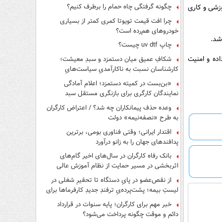
چگونه گرفتگی چاه حمام را برطرف کنیم؟
وزشی و کاری
چرا افت قیمت تویوتا کمری کمتر از بسیاری
خودروهای هم‌رده است؟
شد.
چاپ uv dtf چیست؟
ده و امنیت
شکافِ عمیق میان دستمزد و سبدِ معیشت؛
کارشناسان نسبت به ناکارآمدیِ سیاست‌هایِ
حمایتی هشدار دادند
«بن‌بست در کمیته دستمزد؛ اعلام آمادگی
نمایندگان کارگری برای بازنگری مستقل سبد
معیشت»
وعده حذف پیمانکاران چه شد؟ / اعتراض کارگران
به طرح «نصفه‌نیمه» دولت
اقتدار ایرانی؛ وقتی فناوری بومی، برترین
پدافندهای جهان را به زانو درآورد
بانک رفاه کارگران در سال‌های اخیر گام‌های
اثربخشی در مسیر حمایت از نظام آموزش عالی
برداشته است
از نقص‌عضو در پایِ دستگاه تا تحقیرِ شغلی در
لیستِ بیمه؛ پشت‌پرده‌یِ ترفندِ جدیدِ کارفرماها برای
فرار از قانون چیست؟
خبر مهم برای کارگران؛ پایه سنوات در قرارداد
دائم و موقت چگونه پرداخت می‌شود؟