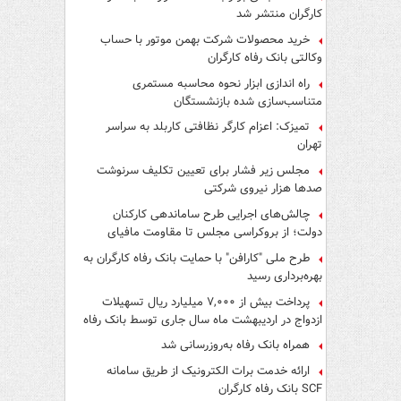
کارگران منتشر شد
خرید محصولات شرکت بهمن موتور با حساب
وکالتی بانک رفاه کارگران
راه اندازی ابزار نحوه محاسبه مستمری
متناسب‌سازی شده بازنشستگان
تمیزک: اعزام کارگر نظافتی کاربلد به سراسر
تهران
مجلس زیر فشار برای تعیین تکلیف سرنوشت
صدها هزار نیروی شرکتی
چالش‌های اجرایی طرح ساماندهی کارکنان
دولت؛ از بروکراسی مجلس تا مقاومت مافیای
واسطه‌گری
طرح ملی "کارافن" با حمایت بانک رفاه کارگران به
بهره‌برداری رسید
پرداخت بیش از ۷,۰۰۰ میلیارد ریال تسهیلات
ازدواج در اردیبهشت ماه سال جاری توسط بانک رفاه
کارگران
همراه بانک رفاه به‌روزرسانی شد
ارائه خدمت برات الکترونیک از طریق سامانه
SCF بانک رفاه کارگران