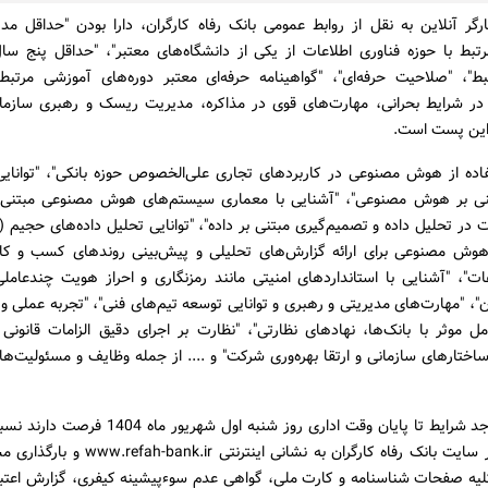
رگر آنلاین به نقل از روابط عمومی بانک رفاه کارگران، دارا بودن "حداقل م
تبط با حوزه فناوری اطلاعات از یکی از دانشگاه‌های معتبر"، "حداقل پنج سال
ط"، "صلاحیت حرفه‌ای"، "گواهینامه حرفه‌ای معتبر دور‌ه‌های آموزشی مرتبط" 
در شرایط بحرانی، مهارت‌های قوی در مذاکره، مدیریت ریسک و رهبری سازمان
 این پست است.
فاده از هوش مصنوعی در کاربردهای تجاری علی‌الخصوص حوزه بانکی"، "توانایی 
تنی بر هوش مصنوعی"، "آشنایی با معماری سیستم‌های هوش مصنوعی مبتنی ب
 هوش مصنوعی برای ارائه گزارش‌های تحلیلی و پیش‌بینی روندهای کسب و کا
ات"، "آشنایی با استانداردهای امنیتی مانند رمزنگاری و احراز هویت چندعامل
"، "مهارت‌های مدیریتی و رهبری و توانایی توسعه تیم‌های فنی"، "تجربه عملی و
مل موثر با بانک‌ها، نهادهای نظارتی"، "نظارت بر اجرای دقیق الزامات قانونی 
ساختارهای سازمانی و ارتقا بهره‌وری شرکت" و .... از جمله وظایف و مسئولیت‌
متقاضیان واجد شرایط تا پایان وقت اداری روز شنبه اول شه
فرم جذب در سایت بانک رفاه کارگران به نشانی اینترنت
یه صفحات شناسنامه و کارت ملی، گواهی عدم سوءپیشینه کیفری، گزارش اعتب