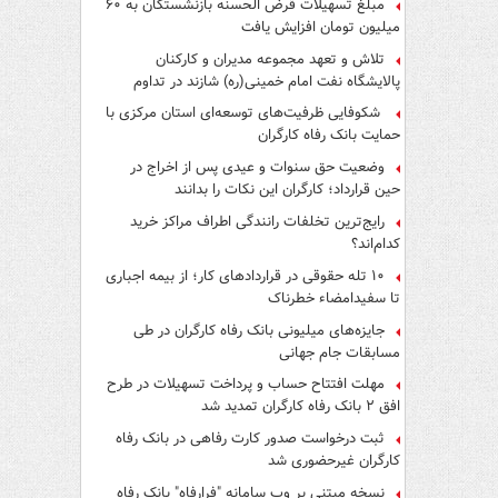
مبلغ تسهیلات قرض الحسنه بازنشستگان به ۶۰
میلیون تومان افزایش یافت
تلاش و تعهد مجموعه مدیران و کارکنان
پالایشگاه نفت امام خمینی(ره) شازند در تداوم
تولید در ایام جنگ رمضان، شایسته قدردانی است
شکوفایی ظرفیت‌های توسعه‌ای استان مرکزی با
حمایت بانک رفاه کارگران
وضعیت حق سنوات و عیدی پس از اخراج در
حین قرارداد؛ کارگران این نکات را بدانند
رایج‌ترین تخلفات رانندگی اطراف مراکز خرید
کدام‌اند؟
۱۰ تله حقوقی در قراردادهای کار؛ از بیمه اجباری
تا سفیدامضاء خطرناک
جایزه‌های میلیونی بانک رفاه کارگران در طی
مسابقات جام جهانی
مهلت افتتاح حساب و پرداخت تسهیلات در طرح
افق ۲ بانک رفاه کارگران تمدید شد
ثبت درخواست صدور کارت رفاهی در بانک رفاه
کارگران غیرحضوری شد
نسخه مبتنی بر وب سامانه "فرارفاه" بانک رفاه