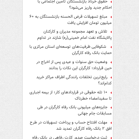
حقوق خرداد بازنشستگان تأمین اجتماعی با
احکام جدید واریز می‌شود؟
مبلغ تسهیلات قرض الحسنه بازنشستگان به ۶۰
میلیون تومان افزایش یافت
تلاش و تعهد مجموعه مدیران و کارکنان
پالایشگاه نفت امام خمینی(ره) شازند در تداوم
تولید در ایام جنگ رمضان، شایسته قدردانی است
شکوفایی ظرفیت‌های توسعه‌ای استان مرکزی با
حمایت بانک رفاه کارگران
وضعیت حق سنوات و عیدی پس از اخراج در
حین قرارداد؛ کارگران این نکات را بدانند
رایج‌ترین تخلفات رانندگی اطراف مراکز خرید
کدام‌اند؟
۱۰ تله حقوقی در قراردادهای کار؛ از بیمه اجباری
تا سفیدامضاء خطرناک
جایزه‌های میلیونی بانک رفاه کارگران در طی
مسابقات جام جهانی
مهلت افتتاح حساب و پرداخت تسهیلات در طرح
افق ۲ بانک رفاه کارگران تمدید شد
ثبت درخواست صدور کارت رفاهی در بانک رفاه