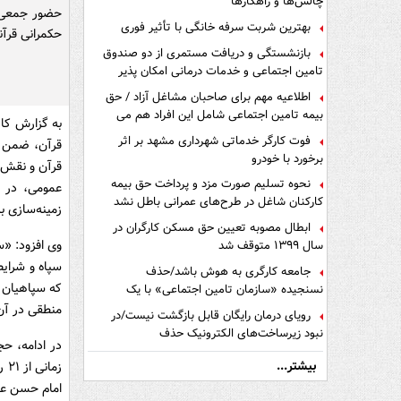
چالش‌ها و راهکارها
حضور جمعی ا
بهترین شربت سرفه خانگی با تأثیر فوری
حکمرانی قرآن
بازنشستگی و دریافت مستمری از دو صندوق
تامین اجتماعی و خدمات درمانی امکان پذیر
است ؟
اطلاعیه مهم برای صاحبان مشاغل آزاد / حق
بیمه تامین اجتماعی شامل این افراد هم می
به گزارش کا
شود
فوت کارگر خدماتی شهرداری مشهد بر اثر
قرآن، ضمن ا
برخورد با خودرو
قرآن و نقش ا
نحوه تسلیم صورت مزد و پرداخت حق بیمه
عمومی، در ن
کارکنان شاغل در طرح‌های عمرانی باطل نشد
زمینه‌سازی ب
ابطال مصوبه تعیین حق مسکن کارگران در
وی افزود: «
سال ۱۳۹۹ متوقف شد
سپاه و شرایط
جامعه کارگری به هوش باشد/حذف
که سپاهیان ا
نسنجیده «سازمان تامین اجتماعی» با یک
تفاهم نامه!
منطقی در آن
رویای درمان رایگان قابل بازگشت نیست/در
نبود زیرساخت‌های الکترونیک حذف
در ادامه، حج
دفترچه‌های بیمه اشتباه مضاعف است
بیشتر...
امام حسن علی