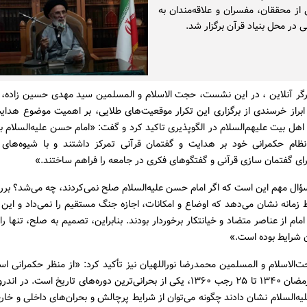
ز محققان، مفسران و علاقه‌مندان به
ی در محل بنیاد قرآن برگزار شد.
رگر آنلاین ، در این نشست، حجت الاسلام و المسلمین سید مهدی حسین زاده، دب
براز خرسندی از برگزاری این تکرار موقعیت‌های طلایی، بر اهمیت موضوع هدای
هل بیت علیهم‌السلام در الگوپذیری تاکید کرد و گفت: «امام حسن علیه‌السلام 
ظام حکمرانی خود بر هدایت و گفتمان قرآنی تمرکز داشتند و با شیوه‌ها
رای گفتمان سازی قرآنی و گفتگوهای فکری در جامعه را فراهم ساختند.»
سؤال مهم این است که اگر امام حسن علیه‌السلام صلح نمی‌کردند، چه می‌شد؟ ب
 زمانه نشان می‌دهد که اوضاع و امکانات، اجازه جنگ مستقیم را نمی‌داد و این 
مام از عناصر متضاد و خیانتکار برخوردار بودند. بنابراین، تصمیم به صلح، تنها راه
 شرایط بوده است.»
ت‌الاسلام و المسلمین محمدرضا نوراللهیان نیز تأکید کرد: «از منظر حکمرانی ا
زمانی از ۲۱ رمضان ۱۳۴۰ تا ۲۵ رجب ۱۳۶۰، یکی از بحرانی‌ترین دوره‌های تاریخ است. 
ه‌السلام نشان دادند چگونه می‌توان از شرایط پرچالش و بحران‌های داخلی و خار