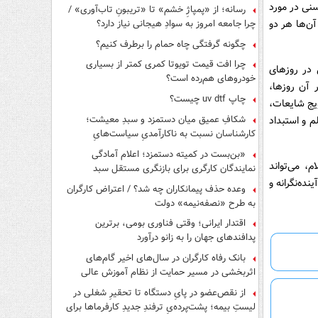
نی در مورد
رسانه؛ از «پمپاژِ خشم» تا «تریبونِ تاب‌آوری» /
چرا جامعه امروز به سوادِ هیجانی نیاز دارد؟
آن‌ها هر دو
چگونه گرفتگی چاه حمام را برطرف کنیم؟
چرا افت قیمت تویوتا کمری کمتر از بسیاری
 در روزهای
خودروهای هم‌رده است؟
 آن روزها،
چاپ uv dtf چیست؟
ویج شایعات،
شکافِ عمیق میان دستمزد و سبدِ معیشت؛
م و استبداد
کارشناسان نسبت به ناکارآمدیِ سیاست‌هایِ
حمایتی هشدار دادند
«بن‌بست در کمیته دستمزد؛ اعلام آمادگی
، می‌تواند
نمایندگان کارگری برای بازنگری مستقل سبد
معیشت»
ده‌نگرانه و
وعده حذف پیمانکاران چه شد؟ / اعتراض کارگران
به طرح «نصفه‌نیمه» دولت
اقتدار ایرانی؛ وقتی فناوری بومی، برترین
پدافندهای جهان را به زانو درآورد
بانک رفاه کارگران در سال‌های اخیر گام‌های
اثربخشی در مسیر حمایت از نظام آموزش عالی
برداشته است
از نقص‌عضو در پایِ دستگاه تا تحقیرِ شغلی در
لیستِ بیمه؛ پشت‌پرده‌یِ ترفندِ جدیدِ کارفرماها برای