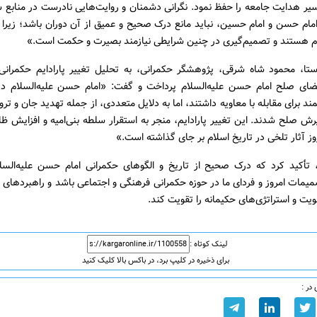
ر هدایت جامعه را حفظ نمود. نگرانی دشمنان و روایت‌هایی نادرست در منابع س
مام حسن و امام حسین، نباید مانع درک صحیح و عمیق از آن دوران باشد؛ زیرا 
م هستند و تصمیم‌گیری در چنین شرایطی نیازمند بصیرت و حکمت است.»
تا، محمود شاه شرقی، پژوهشگر حکمرانی، به تحلیل تغییر پارادایم حکمرانی
ضای صلح امام حسن علیه‌السلام پرداخت و گفت: «امام حسن علیه‌السلام در
د برای مقابله با معاویه داشتند، اما به دلایل متعددی، از جمله تهدید جان و تر
یرش صلح شدند. این تغییر پارادایم، منجر به استقرار سلطه بنی‌امیه و افزایش ظل
وز آثار تلخی در تاریخ اسلام بر جای گذاشته است.»
أکید کرد که درک صحیح از تاریخ و الگوهای حکمرانی امام حسن علیه‌السلام
مات امروز و فردای ما در حوزه حکمرانی فرهنگی و اجتماعی باشد و راهبردهای آین
ویت و استراتژی‌های حکیمانه را تقویت کند.
لینک کوتاه :
برای ذخیره در کلیپ برد، در باکس بالا کلیک کنید
در :