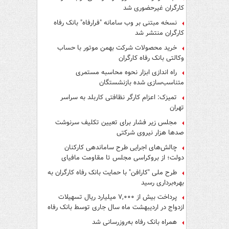
کارگران غیرحضوری شد
نسخه مبتنی بر وب سامانه "فرارفاه" بانک رفاه
کارگران منتشر شد
خرید محصولات شرکت بهمن موتور با حساب
وکالتی بانک رفاه کارگران
راه اندازی ابزار نحوه محاسبه مستمری
متناسب‌سازی شده بازنشستگان
تمیزک: اعزام کارگر نظافتی کاربلد به سراسر
تهران
مجلس زیر فشار برای تعیین تکلیف سرنوشت
صدها هزار نیروی شرکتی
چالش‌های اجرایی طرح ساماندهی کارکنان
دولت؛ از بروکراسی مجلس تا مقاومت مافیای
واسطه‌گری
طرح ملی "کارافن" با حمایت بانک رفاه کارگران به
بهره‌برداری رسید
پرداخت بیش از ۷,۰۰۰ میلیارد ریال تسهیلات
ازدواج در اردیبهشت ماه سال جاری توسط بانک رفاه
کارگران
همراه بانک رفاه به‌روزرسانی شد