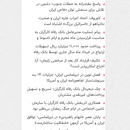
پاسخ مقتدرانه به حملات جنوب؛ دشمن در
تلاش برای سنجش توان دفاعی ایران
لاوروف: اتحاد اعراب علیه ایران و صحبت
نتانیاهو از «اسرائیل بزرگ» اشتباه است
پیام تسلیت مدیرعامل بانک رفاه کارگران به
مناسبت فرارسیدن ماه محرم و ایام تاسوعا و
عاشورای حسینی
پرداخت حدود ۱۱,۰۰۰ میلیارد ریال تسهیلات
ازدواج در خرداد ماه سال جاری توسط بانک رفاه
کارگران
تکلیف قرارداد کار بعد از مرخصی زایمان؛ آیا
اخراج امکان‌پذیر است؟
فصل نوین در دیپلماسی ایران؛ جزئیات ۱۴ بند
سرنوشت‌ساز تفاهم‌نامه ایران و آمریکا
چک دیجیتال بانک رفاه کارگران؛ تسریع و تسهیل
پرداخت‌های غیرنقدی مشتریان
همکاری اثربخش بانک رفاه کارگران با سازمان
تامین اجتماعی در ایام جنگ رمضان بی‌نظیر بود
پایان عصرِ «ابهام راهبردی» در دیپلماسی؛ توافق
ایران و آمریکا در آزمونِ «شفافیتِ ساختارمند»