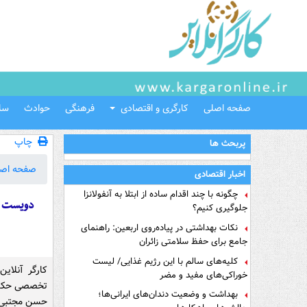
صفحه اصلی
کارگری و اقتصادی
فرهنگی
حوادث
سل
چاپ
پربحث ها
صفحه اص
اخبار اقتصادی
چگونه با چند اقدام ساده از ابتلا به آنفولانزا
دویست و
جلوگیری کنیم؟
نکات بهداشتی در پیاده‌روی اربعین: راهنمای
جامع برای حفظ سلامتی زائران
کلیه‌های سالم با این رژیم غذایی/ لیست
کارگر آنلا
خوراکی‌های مفید و مضر
تخصصی حکمرا
بهداشت و وضعیت دندان‌های ایرانی‌ها؛
حسن مجتبی عل