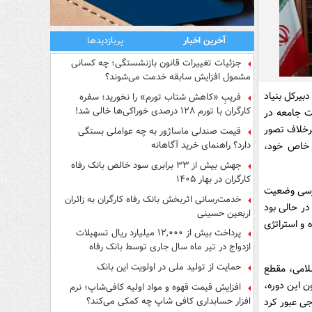
آخرین اخبار
پربازدیدها
جزئیات تغییرات قانون بازنشستگی؛ چه کسانی
مشمول افزایش سابقه خدمت می‌شوند؟
یرکل بنیاد
فریبِ «کاهش شتاب تورم» را نخورید؛ سفره
کارگران با تورم ۱۲۸ درصدی خوراکی‌ها خالی شد!
ت جامعه در
برخلاف تصور
قیمت صندلی ماساژور به چه عواملی بستگی
دارد؟ راهنمای خرید آگاهانه
ی خاص خود،
جهش بیش از ۳۳ برابری سود خالص بانک رفاه
کارگران در بهار ۱۴۰۵
ررسی وضعیت
خدمت‌رسانی اثربخش بانک رفاه کارگران به زائران
در حالی بود
اربعین حسینی
 و استراتژی
پرداخت بیش از ۱۲,۰۰۰ میلیارد ریال تسهیلات
ازدواج در تیر ماه سال جاری توسط بانک رفاه
کارگران
حمایت از تولید ملی در اولویت این بانک
سلامی، مقطع
در اندرون این دوره،
افزایش قیمت قهوه و مواد اولیه کافی‌شاپ؛ نرم
افزار حسابداری کافی شاپ چه کمکی می‌کند؟
جی عبور کرد