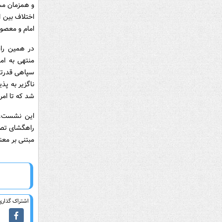
و همزمان مسی
اختلاف بین ا
امام و معصو
در همین راس
منتهی به ام
سپاهی قدرتمن
ناگزیر به پذ
شد که تا امر
این نشست، ت
راهگشای تصمی
مبتنی بر معن
اشتراک گذاری 