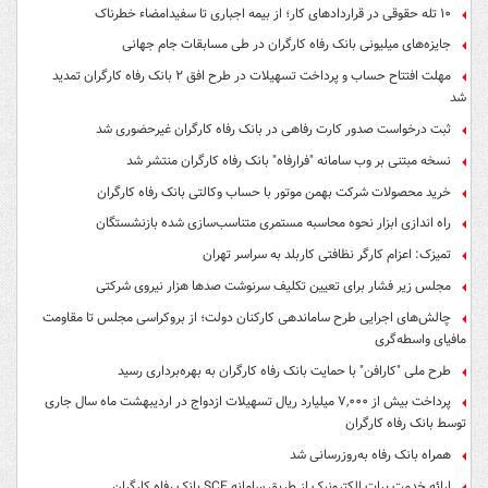
۱۰ تله حقوقی در قراردادهای کار؛ از بیمه اجباری تا سفیدامضاء خطرناک
جایزه‌های میلیونی بانک رفاه کارگران در طی مسابقات جام جهانی
مهلت افتتاح حساب و پرداخت تسهیلات در طرح افق ۲ بانک رفاه کارگران تمدید
شد
ثبت درخواست صدور کارت رفاهی در بانک رفاه کارگران غیرحضوری شد
نسخه مبتنی بر وب سامانه "فرارفاه" بانک رفاه کارگران منتشر شد
خرید محصولات شرکت بهمن موتور با حساب وکالتی بانک رفاه کارگران
راه اندازی ابزار نحوه محاسبه مستمری متناسب‌سازی شده بازنشستگان
تمیزک: اعزام کارگر نظافتی کاربلد به سراسر تهران
مجلس زیر فشار برای تعیین تکلیف سرنوشت صدها هزار نیروی شرکتی
چالش‌های اجرایی طرح ساماندهی کارکنان دولت؛ از بروکراسی مجلس تا مقاومت
مافیای واسطه‌گری
طرح ملی "کارافن" با حمایت بانک رفاه کارگران به بهره‌برداری رسید
پرداخت بیش از ۷,۰۰۰ میلیارد ریال تسهیلات ازدواج در اردیبهشت ماه سال جاری
توسط بانک رفاه کارگران
همراه بانک رفاه به‌روزرسانی شد
ارائه خدمت برات الکترونیک از طریق سامانه SCF بانک رفاه کارگران