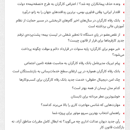
وعده حذف پیمانکاران چه شد؟ / اعتراض کارگران به طرح «نصفه‌نیمه» دولت
اقتدار ایرانی؛ وقتی فناوری بومی، برترین پدافندهای جهان را به زانو درآورد
بانک رفاه کارگران در سال‌های اخیر گام‌های اثربخشی در مسیر حمایت از نظام
آموزش عالی برداشته است
از نقص‌عضو در پایِ دستگاه تا تحقیرِ شغلی در لیستِ بیمه؛ پشت‌پرده‌یِ ترفندِ
جدیدِ کارفرماها برای فرار از قانون چیست؟
خبر مهم برای کارگران؛ پایه سنوات در قرارداد دائم و موقت چگونه پرداخت
می‌شود؟
پیام تبریک مدیرعامل بانک رفاه کارگران به مناسبت هفته تامین اجتماعی
بانک رفاه کارگران همواره در پی ارتقای سطح خدمات‌رسانی به بازنشستگان است
چک امن دیجیتال حقوقی؛ خدمت جدید بانک رفاه کارگران برای کسب‌وکارها
کدام مدل نیسان از همه بهتر است؟
خوشبوترین عطر مردانه برای تابستان
مهارت‌هایی که شانس مهاجرت کاری را بالا می‌برند کدامند؟
راهنمای انتخاب بهترین سروو موتور برای پروژه شما
رأی جدید دیوان عدالت اداری چه می‌گوید؟ نه ابطال کامل مقررات مناطق آزاد، نه
بازگشت قانون کار