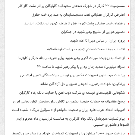
مسمومیت ۲۲ کارگر در شهرک صنعتی سعیدآباد گلپایگان بر اثر نشت گاز کلر
اعتراض کارگران عملیاتی نفت مسجدسلیمان به عدم پرداخت حقوق
راهنمای خرید صندلی پشت توری؛ قبل از هزینه کردن این نکات را بدانید
تصاویر هوایی از تشییع رهبر شهید در جمکران
پروژه ایران: از عباس میرزا تا امام شهید
انتصاب مجدد حجت‌الاسلام اژه‌ای به ریاست قوه‌ قضائیه
از تضاد به زوجیت؛ میراث فکری رهبر شهید برای تعریف رابطه کارگر و کارفرما
بدرقه میلیونی/ تمدید زمان وداع با پیکر رهبر شهید تا ساعت ۲۲
پرداخت مرحله اول تسهیلات ۶۰ میلیون تومانی بازنشستگان تامین اجتماعی
پزشکیان: شهادت رهبری، اندوهی عمیق بر دل آزادگان نشاند
شکوفایی ظرفیت‌های توسعه‌ای شرکت ذوب‌آهن با حمایت‌ بانک رفاه کارگران
پاسخ مقتدرانه به حملات جنوب؛ دشمن در تلاش برای سنجش توان دفاعی ایران
لاوروف: اتحاد اعراب علیه ایران و صحبت نتانیاهو از «اسرائیل بزرگ» اشتباه است
پیام تسلیت مدیرعامل بانک رفاه کارگران به مناسبت فرارسیدن ماه محرم و ایام
تاسوعا و عاشورای حسینی
پرداخت حدود ۱۱,۰۰۰ میلیارد ریال تسهیلات ازدواج در خرداد ماه سال جاری توسط