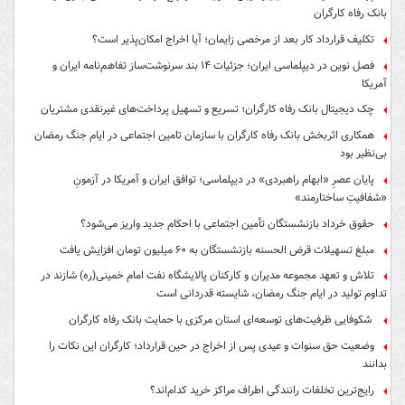
بانک رفاه کارگران
تکلیف قرارداد کار بعد از مرخصی زایمان؛ آیا اخراج امکان‌پذیر است؟
فصل نوین در دیپلماسی ایران؛ جزئیات ۱۴ بند سرنوشت‌ساز تفاهم‌نامه ایران و
آمریکا
چک دیجیتال بانک رفاه کارگران؛ تسریع و تسهیل پرداخت‌های غیرنقدی مشتریان
همکاری اثربخش بانک رفاه کارگران با سازمان تامین اجتماعی در ایام جنگ رمضان
بی‌نظیر بود
پایان عصرِ «ابهام راهبردی» در دیپلماسی؛ توافق ایران و آمریکا در آزمونِ
«شفافیتِ ساختارمند»
حقوق خرداد بازنشستگان تأمین اجتماعی با احکام جدید واریز می‌شود؟
مبلغ تسهیلات قرض الحسنه بازنشستگان به ۶۰ میلیون تومان افزایش یافت
تلاش و تعهد مجموعه مدیران و کارکنان پالایشگاه نفت امام خمینی(ره) شازند در
تداوم تولید در ایام جنگ رمضان، شایسته قدردانی است
شکوفایی ظرفیت‌های توسعه‌ای استان مرکزی با حمایت بانک رفاه کارگران
وضعیت حق سنوات و عیدی پس از اخراج در حین قرارداد؛ کارگران این نکات را
بدانند
رایج‌ترین تخلفات رانندگی اطراف مراکز خرید کدام‌اند؟