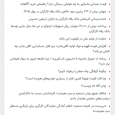
قیمت صندلی ماساژور به چه عواملی بستگی دارد؟ راهنمای خرید آگاهانه
جهش بیش از ۳۳ برابری سود خالص بانک رفاه کارگران در بهار ۱۴۰۵
خدمت‌رسانی اثربخش بانک رفاه کارگران به زائران اربعین حسینی
پرداخت بیش از ۱۲,۰۰۰ میلیارد ریال تسهیلات ازدواج در تیر ماه سال جاری توسط
بانک رفاه کارگران
حمایت از تولید ملی در اولویت این بانک
افزایش قیمت قهوه و مواد اولیه کافی‌شاپ؛ نرم افزار حسابداری کافی شاپ چه
کمکی می‌کند؟
رسانه؛ از «پمپاژِ خشم» تا «تریبونِ تاب‌آوری» / چرا جامعه امروز به سوادِ هیجانی
نیاز دارد؟
چگونه گرفتگی چاه حمام را برطرف کنیم؟
چرا افت قیمت تویوتا کمری کمتر از بسیاری خودروهای هم‌رده است؟
چاپ uv dtf چیست؟
شکافِ عمیق میان دستمزد و سبدِ معیشت؛ کارشناسان نسبت به ناکارآمدیِ
سیاست‌هایِ حمایتی هشدار دادند
«بن‌بست در کمیته دستمزد؛ اعلام آمادگی نمایندگان کارگری برای بازنگری مستقل
سبد معیشت»