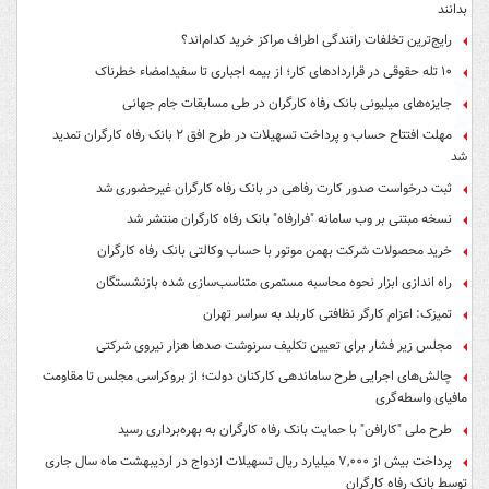
بدانند
رایج‌ترین تخلفات رانندگی اطراف مراکز خرید کدام‌اند؟
۱۰ تله حقوقی در قراردادهای کار؛ از بیمه اجباری تا سفیدامضاء خطرناک
جایزه‌های میلیونی بانک رفاه کارگران در طی مسابقات جام جهانی
مهلت افتتاح حساب و پرداخت تسهیلات در طرح افق ۲ بانک رفاه کارگران تمدید
شد
ثبت درخواست صدور کارت رفاهی در بانک رفاه کارگران غیرحضوری شد
نسخه مبتنی بر وب سامانه "فرارفاه" بانک رفاه کارگران منتشر شد
خرید محصولات شرکت بهمن موتور با حساب وکالتی بانک رفاه کارگران
راه اندازی ابزار نحوه محاسبه مستمری متناسب‌سازی شده بازنشستگان
تمیزک: اعزام کارگر نظافتی کاربلد به سراسر تهران
مجلس زیر فشار برای تعیین تکلیف سرنوشت صدها هزار نیروی شرکتی
چالش‌های اجرایی طرح ساماندهی کارکنان دولت؛ از بروکراسی مجلس تا مقاومت
مافیای واسطه‌گری
طرح ملی "کارافن" با حمایت بانک رفاه کارگران به بهره‌برداری رسید
پرداخت بیش از ۷,۰۰۰ میلیارد ریال تسهیلات ازدواج در اردیبهشت ماه سال جاری
توسط بانک رفاه کارگران