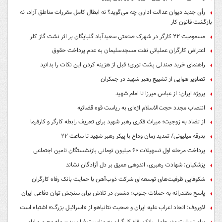
رأی جدید دیوان عدالت اداری چه می‌گوید؟ نه ابطال کامل مقررات مناطق آزاد، نه
بازگشت قانون کار
مسمومیت ۲۲ کارگر در شهرک صنعتی سعیدآباد گلپایگان بر اثر نشت گاز کلر
اعتراض کارگران عملیاتی نفت مسجدسلیمان به عدم پرداخت حقوق
راهنمای خرید صندلی پشت توری؛ قبل از هزینه کردن این نکات را بدانید
تصاویر هوایی از تشییع رهبر شهید در جمکران
پروژه ایران: از عباس میرزا تا امام شهید
انتصاب مجدد حجت‌الاسلام اژه‌ای به ریاست قوه‌ قضائیه
از تضاد به زوجیت؛ میراث فکری رهبر شهید برای تعریف رابطه کارگر و کارفرما
بدرقه میلیونی/ تمدید زمان وداع با پیکر رهبر شهید تا ساعت ۲۲
پرداخت مرحله اول تسهیلات ۶۰ میلیون تومانی بازنشستگان تامین اجتماعی
پزشکیان: شهادت رهبری، اندوهی عمیق بر دل آزادگان نشاند
شکوفایی ظرفیت‌های توسعه‌ای شرکت ذوب‌آهن با حمایت‌ بانک رفاه کارگران
پاسخ مقتدرانه به حملات جنوب؛ دشمن در تلاش برای سنجش توان دفاعی ایران
لاوروف: اتحاد اعراب علیه ایران و صحبت نتانیاهو از «اسرائیل بزرگ» اشتباه است
پیام تسلیت مدیرعامل بانک رفاه کارگران به مناسبت فرارسیدن ماه محرم و ایام