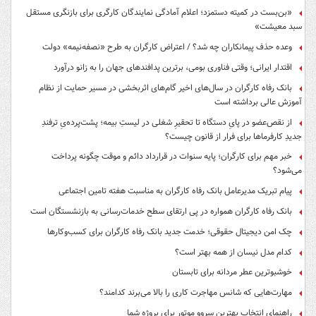
«بن‌بست در کمیته دستمزد؛ اعلام آمادگی نمایندگان کارگری برای بازنگری مستقل
سبد معیشت»
وعده حذف پیمانکاران چه شد؟ / اعتراض کارگران به طرح «نصفه‌نیمه» دولت
اقتدار ایرانی؛ وقتی فناوری بومی، برترین پدافندهای جهان را به زانو درآورد
بانک رفاه کارگران در سال‌های اخیر گام‌های اثربخشی در مسیر حمایت از نظام
آموزش عالی برداشته است
از نقص‌عضو در پایِ دستگاه تا تحقیرِ شغلی در لیستِ بیمه؛ پشت‌پرده‌یِ ترفندِ
جدیدِ کارفرماها برای فرار از قانون چیست؟
خبر مهم برای کارگران؛ پایه سنوات در قرارداد دائم و موقت چگونه پرداخت
می‌شود؟
پیام تبریک مدیرعامل بانک رفاه کارگران به مناسبت هفته تامین اجتماعی
بانک رفاه کارگران همواره در پی ارتقای سطح خدمات‌رسانی به بازنشستگان است
چک امن دیجیتال حقوقی؛ خدمت جدید بانک رفاه کارگران برای کسب‌وکارها
کدام مدل نیسان از همه بهتر است؟
خوشبوترین عطر مردانه برای تابستان
مهارت‌هایی که شانس مهاجرت کاری را بالا می‌برند کدامند؟
راهنمای انتخاب بهترین سروو موتور برای پروژه شما