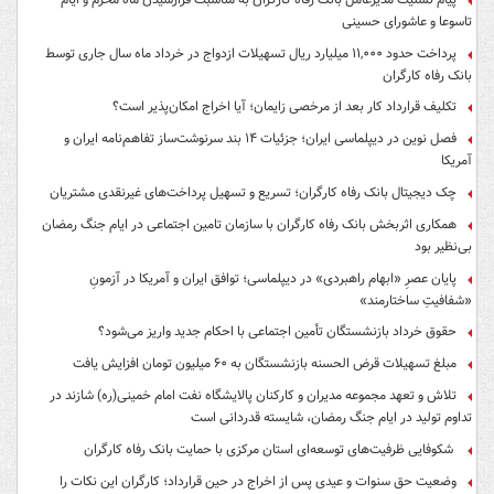
تاسوعا و عاشورای حسینی
پرداخت حدود ۱۱,۰۰۰ میلیارد ریال تسهیلات ازدواج در خرداد ماه سال جاری توسط
بانک رفاه کارگران
تکلیف قرارداد کار بعد از مرخصی زایمان؛ آیا اخراج امکان‌پذیر است؟
فصل نوین در دیپلماسی ایران؛ جزئیات ۱۴ بند سرنوشت‌ساز تفاهم‌نامه ایران و
آمریکا
چک دیجیتال بانک رفاه کارگران؛ تسریع و تسهیل پرداخت‌های غیرنقدی مشتریان
همکاری اثربخش بانک رفاه کارگران با سازمان تامین اجتماعی در ایام جنگ رمضان
بی‌نظیر بود
پایان عصرِ «ابهام راهبردی» در دیپلماسی؛ توافق ایران و آمریکا در آزمونِ
«شفافیتِ ساختارمند»
حقوق خرداد بازنشستگان تأمین اجتماعی با احکام جدید واریز می‌شود؟
مبلغ تسهیلات قرض الحسنه بازنشستگان به ۶۰ میلیون تومان افزایش یافت
تلاش و تعهد مجموعه مدیران و کارکنان پالایشگاه نفت امام خمینی(ره) شازند در
تداوم تولید در ایام جنگ رمضان، شایسته قدردانی است
شکوفایی ظرفیت‌های توسعه‌ای استان مرکزی با حمایت بانک رفاه کارگران
وضعیت حق سنوات و عیدی پس از اخراج در حین قرارداد؛ کارگران این نکات را