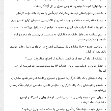
پزشکیان: شهادت رهبری، اندوهی عمیق بر دل آزادگان نشاند
شکوفایی ظرفیت‌های توسعه‌ای شرکت ذوب‌آهن با حمایت‌ بانک رفاه کارگران
پاسخ مقتدرانه به حملات جنوب؛ دشمن در تلاش برای سنجش توان دفاعی ایران
لاوروف: اتحاد اعراب علیه ایران و صحبت نتانیاهو از «اسرائیل بزرگ» اشتباه است
پیام تسلیت مدیرعامل بانک رفاه کارگران به مناسبت فرارسیدن ماه محرم و ایام
تاسوعا و عاشورای حسینی
پرداخت حدود ۱۱,۰۰۰ میلیارد ریال تسهیلات ازدواج در خرداد ماه سال جاری توسط
بانک رفاه کارگران
تکلیف قرارداد کار بعد از مرخصی زایمان؛ آیا اخراج امکان‌پذیر است؟
فصل نوین در دیپلماسی ایران؛ جزئیات ۱۴ بند سرنوشت‌ساز تفاهم‌نامه ایران و
آمریکا
چک دیجیتال بانک رفاه کارگران؛ تسریع و تسهیل پرداخت‌های غیرنقدی مشتریان
همکاری اثربخش بانک رفاه کارگران با سازمان تامین اجتماعی در ایام جنگ رمضان
بی‌نظیر بود
پایان عصرِ «ابهام راهبردی» در دیپلماسی؛ توافق ایران و آمریکا در آزمونِ
«شفافیتِ ساختارمند»
حقوق خرداد بازنشستگان تأمین اجتماعی با احکام جدید واریز می‌شود؟