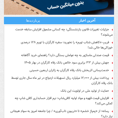
آخرین اخبار
پربازدیدها
جزئیات تغییرات قانون بازنشستگی؛ چه کسانی مشمول افزایش سابقه خدمت
می‌شوند؟
فریبِ «کاهش شتاب تورم» را نخورید؛ سفره کارگران با تورم ۱۲۸ درصدی
خوراکی‌ها خالی شد!
قیمت صندلی ماساژور به چه عواملی بستگی دارد؟ راهنمای خرید آگاهانه
جهش بیش از ۳۳ برابری سود خالص بانک رفاه کارگران در بهار ۱۴۰۵
خدمت‌رسانی اثربخش بانک رفاه کارگران به زائران اربعین حسینی
پرداخت بیش از ۱۲,۰۰۰ میلیارد ریال تسهیلات ازدواج در تیر ماه سال جاری توسط
بانک رفاه کارگران
حمایت از تولید ملی در اولویت این بانک
افزایش قیمت قهوه و مواد اولیه کافی‌شاپ؛ نرم افزار حسابداری کافی شاپ چه
کمکی می‌کند؟
رسانه؛ از «پمپاژِ خشم» تا «تریبونِ تاب‌آوری» / چرا جامعه امروز به سوادِ هیجانی
نیاز دارد؟