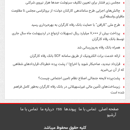
مجلس زیر فشار برای تعیین تکلیف سرنوشت صدها هزار نیروی شرکتی
چالش‌های اجرایی طرح ساماندهی کارکنان دولت؛ از بروکراسی مجلس تا مقاومت
مافیای واسطه‌گری
طرح ملی "کارافن" با حمایت بانک رفاه کارگران به بهره‌برداری رسید
پرداخت بیش از ۷,۰۰۰ میلیارد ریال تسهیلات ازدواج در اردیبهشت ماه سال جاری
توسط بانک رفاه کارگران
همراه بانک رفاه به‌روزرسانی شد
ارائه خدمت برات الکترونیک از طریق سامانه SCF بانک رفاه کارگران
قرارداد نبندید، صاحبکار شوید یا اخراج! / پشت پرده خطرناک قراردادهای شفاهی
که از آن بی‌خبرید
پشت‌پرده لایحه جنجالی اصلاح نظام تامین اجتماعی چیست؟
زیرساخت‌های تأمین مالی غیرتسهیلاتی در بانک رفاه کارگران به‌طور کامل فراهم
شده است
صفحه اصلی
تماس با ما
پیوندها
rss
درباره ما
تماس با ما
آرشیو
کلیه حقوق محفوظ میباشد