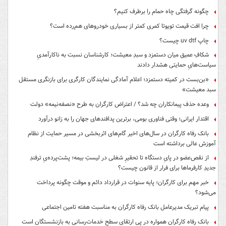
چگونه گرفتگی چاه حمام را برطرف کنیم؟
چرا افت قیمت تویوتا کمری کمتر از بسیاری خودروهای هم‌رده است؟
چاپ uv dtf چیست؟
شکافِ عمیق میان دستمزد و سبدِ معیشت؛ کارشناسان نسبت به ناکارآمدیِ
سیاست‌هایِ حمایتی هشدار دادند
«بن‌بست در کمیته دستمزد؛ اعلام آمادگی نمایندگان کارگری برای بازنگری مستقل
سبد معیشت»
وعده حذف پیمانکاران چه شد؟ / اعتراض کارگران به طرح «نصفه‌نیمه» دولت
اقتدار ایرانی؛ وقتی فناوری بومی، برترین پدافندهای جهان را به زانو درآورد
بانک رفاه کارگران در سال‌های اخیر گام‌های اثربخشی در مسیر حمایت از نظام
آموزش عالی برداشته است
از نقص‌عضو در پایِ دستگاه تا تحقیرِ شغلی در لیستِ بیمه؛ پشت‌پرده‌یِ ترفندِ
جدیدِ کارفرماها برای فرار از قانون چیست؟
خبر مهم برای کارگران؛ پایه سنوات در قرارداد دائم و موقت چگونه پرداخت
می‌شود؟
پیام تبریک مدیرعامل بانک رفاه کارگران به مناسبت هفته تامین اجتماعی
بانک رفاه کارگران همواره در پی ارتقای سطح خدمات‌رسانی به بازنشستگان است