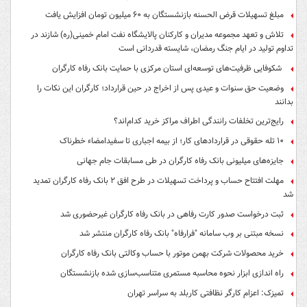
مبلغ تسهیلات قرض الحسنه بازنشستگان به ۶۰ میلیون تومان افزایش یافت
تلاش و تعهد مجموعه مدیران و کارکنان پالایشگاه نفت امام خمینی(ره) شازند در
تداوم تولید در ایام جنگ رمضان، شایسته قدردانی است
شکوفایی ظرفیت‌های توسعه‌ای استان مرکزی با حمایت بانک رفاه کارگران
وضعیت حق سنوات و عیدی پس از اخراج در حین قرارداد؛ کارگران این نکات را
بدانند
رایج‌ترین تخلفات رانندگی اطراف مراکز خرید کدام‌اند؟
۱۰ تله حقوقی در قراردادهای کار؛ از بیمه اجباری تا سفیدامضاء خطرناک
جایزه‌های میلیونی بانک رفاه کارگران در طی مسابقات جام جهانی
مهلت افتتاح حساب و پرداخت تسهیلات در طرح افق ۲ بانک رفاه کارگران تمدید
شد
ثبت درخواست صدور کارت رفاهی در بانک رفاه کارگران غیرحضوری شد
نسخه مبتنی بر وب سامانه "فرارفاه" بانک رفاه کارگران منتشر شد
خرید محصولات شرکت بهمن موتور با حساب وکالتی بانک رفاه کارگران
راه اندازی ابزار نحوه محاسبه مستمری متناسب‌سازی شده بازنشستگان
تمیزک: اعزام کارگر نظافتی کاربلد به سراسر تهران