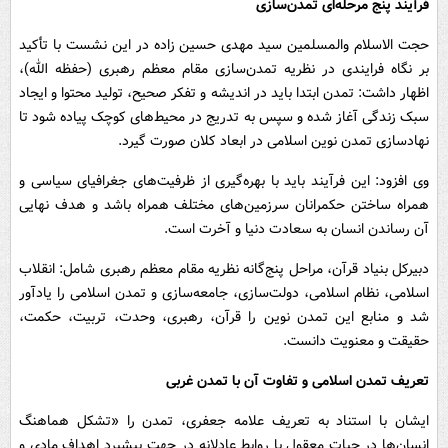
فرآیند پنج مرحله‌ای تمدن‌سازی
حجت الاسلام والمسلمین سید مهدی حسین زاده در این نشست با تأکید
بر نگاه فرایندی در نظریه تمدن‌سازی مقام معظم رهبری (حفظه الله)،
اظهار داشت: تمدن ابتدا باید در اندیشه و تفکر صحیح، تولید محتوا و ایجاد
سبک زندگی آغاز شده و سپس به تدریج در محیط‌های کوچک پیاده شود تا
نهادسازی تمدن نوین اسلامی در ابعاد کلان صورت گیرد.
وی افزود: این فرآیند باید با بهره‌گیری از ظرفیت‌های جغرافیای سیاسی و
همراه ساختن حکمرانان سرزمین‌های مختلف همراه باشد و هدف نهایی
آن رساندن انسان به سعادت دنیا و آخرت است.
دبیرکل بنیاد قرآن، مراحل پنج‌گانه نظریه مقام معظم رهبری شامل: انقلاب
اسلامی، نظام اسلامی، دولت‌سازی، جامعه‌سازی و تمدن اسلامی را یادآور
شد و منابع این تمدن نوین را قرآن، رهبری، وحدت، تربیت، حکمت،
حقیقت و معنویت دانست.
تعریف تمدن اسلامی و تفاوت آن با تمدن غربی
ایشان با استناد به تعریف علامه جعفری، تمدن را «تشکل هماهنگ
انسان‌ها در حیات معقول با روابط عادلانه در جهت پیشبرد اهداف مادی و