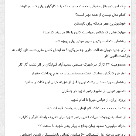
چک امن دیجیتال حقوقی؛ خدمت جدید بانک رفاه کارگران برای کسب‌وکارها
کدام مدل نیسان از همه بهتر است؟
خوشبوترین عطر مردانه برای تابستان
مهارت‌هایی که شانس مهاجرت کاری را بالا می‌برند کدامند؟
راهنمای انتخاب بهترین سروو موتور برای پروژه شما
رأی جدید دیوان عدالت اداری چه می‌گوید؟ نه ابطال کامل مقررات مناطق آزاد، نه
بازگشت قانون کار
مسمومیت ۲۲ کارگر در شهرک صنعتی سعیدآباد گلپایگان بر اثر نشت گاز کلر
اعتراض کارگران عملیاتی نفت مسجدسلیمان به عدم پرداخت حقوق
راهنمای خرید صندلی پشت توری؛ قبل از هزینه کردن این نکات را بدانید
تصاویر هوایی از تشییع رهبر شهید در جمکران
پروژه ایران: از عباس میرزا تا امام شهید
انتصاب مجدد حجت‌الاسلام اژه‌ای به ریاست قوه‌ قضائیه
از تضاد به زوجیت؛ میراث فکری رهبر شهید برای تعریف رابطه کارگر و کارفرما
بدرقه میلیونی/ تمدید زمان وداع با پیکر رهبر شهید تا ساعت ۲۲
پرداخت مرحله اول تسهیلات ۶۰ میلیون تومانی بازنشستگان تامین اجتماعی