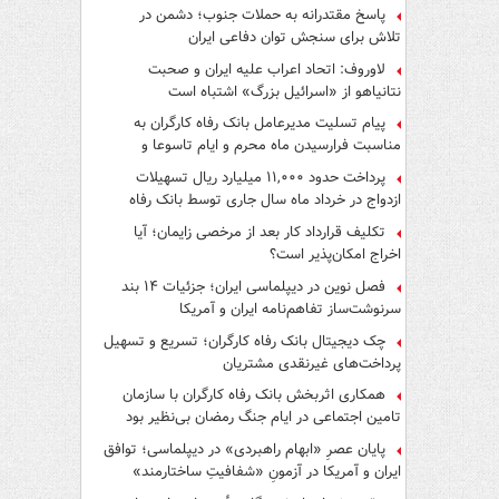
پاسخ مقتدرانه به حملات جنوب؛ دشمن در
تلاش برای سنجش توان دفاعی ایران
لاوروف: اتحاد اعراب علیه ایران و صحبت
نتانیاهو از «اسرائیل بزرگ» اشتباه است
پیام تسلیت مدیرعامل بانک رفاه کارگران به
مناسبت فرارسیدن ماه محرم و ایام تاسوعا و
عاشورای حسینی
پرداخت حدود ۱۱,۰۰۰ میلیارد ریال تسهیلات
ازدواج در خرداد ماه سال جاری توسط بانک رفاه
کارگران
تکلیف قرارداد کار بعد از مرخصی زایمان؛ آیا
اخراج امکان‌پذیر است؟
فصل نوین در دیپلماسی ایران؛ جزئیات ۱۴ بند
سرنوشت‌ساز تفاهم‌نامه ایران و آمریکا
چک دیجیتال بانک رفاه کارگران؛ تسریع و تسهیل
پرداخت‌های غیرنقدی مشتریان
همکاری اثربخش بانک رفاه کارگران با سازمان
تامین اجتماعی در ایام جنگ رمضان بی‌نظیر بود
پایان عصرِ «ابهام راهبردی» در دیپلماسی؛ توافق
ایران و آمریکا در آزمونِ «شفافیتِ ساختارمند»