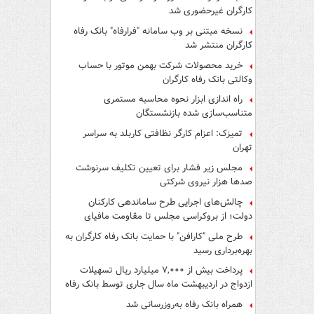
کارگران غیرحضوری شد
نسخه مبتنی بر وب سامانه "فرارفاه" بانک رفاه
کارگران منتشر شد
خرید محصولات شرکت بهمن موتور با حساب
وکالتی بانک رفاه کارگران
راه اندازی ابزار نحوه محاسبه مستمری
متناسب‌سازی شده بازنشستگان
تمیزک: اعزام کارگر نظافتی کاربلد به سراسر
تهران
مجلس زیر فشار برای تعیین تکلیف سرنوشت
صدها هزار نیروی شرکتی
چالش‌های اجرایی طرح ساماندهی کارکنان
دولت؛ از بروکراسی مجلس تا مقاومت مافیای
واسطه‌گری
طرح ملی "کارافن" با حمایت بانک رفاه کارگران به
بهره‌برداری رسید
پرداخت بیش از ۷,۰۰۰ میلیارد ریال تسهیلات
ازدواج در اردیبهشت ماه سال جاری توسط بانک رفاه
کارگران
همراه بانک رفاه به‌روزرسانی شد