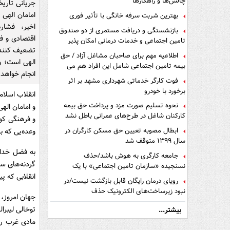
چالش‌ها و راهکارها
جریانی تاریخ
امامان الهی
بهترین شربت سرفه خانگی با تأثیر فوری
اخیر، فشار
بازنشستگی و دریافت مستمری از دو صندوق
اقتصادی و فر
تامین اجتماعی و خدمات درمانی امکان پذیر
تضعیف کنند، 
است ؟
اطلاعیه مهم برای صاحبان مشاغل آزاد / حق
الهی است؛ وع
بیمه تامین اجتماعی شامل این افراد هم می
انجام خواهد
شود
فوت کارگر خدماتی شهرداری مشهد بر اثر
برخورد با خودرو
انقلاب اسلام
نحوه تسلیم صورت مزد و پرداخت حق بیمه
و امامان اله
کارکنان شاغل در طرح‌های عمرانی باطل نشد
و فرهنگی کوش
ابطال مصوبه تعیین حق مسکن کارگران در
وعده‌یی که ب
سال ۱۳۹۹ متوقف شد
به فضل خداو
جامعه کارگری به هوش باشد/حذف
گردنه‌های س
نسنجیده «سازمان تامین اجتماعی» با یک
تفاهم نامه!
انقلابی که پ
رویای درمان رایگان قابل بازگشت نیست/در
نبود زیرساخت‌های الکترونیک حذف
جهان امروز،
دفترچه‌های بیمه اشتباه مضاعف است
توخالی لیبرا
بیشتر...
مادی غرب را