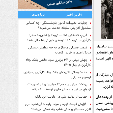
آخرین اخبار
پربازدیدها
جزئیات تغییرات قانون بازنشستگی؛ چه کسانی
مشمول افزایش سابقه خدمت می‌شوند؟
فریبِ «کاهش شتاب تورم» را نخورید؛ سفره
کارگران با تورم ۱۲۸ درصدی خوراکی‌ها خالی شد!
یر پیامبران
قیمت صندلی ماساژور به چه عواملی بستگی
های اقتصادی
دارد؟ راهنمای خرید آگاهانه
ه الهی است؛
جهش بیش از ۳۳ برابری سود خالص بانک رفاه
کارگران در بهار ۱۴۰۵
خدمت‌رسانی اثربخش بانک رفاه کارگران به زائران
 مبارک، از
اربعین حسینی
واهد رسید؛
پرداخت بیش از ۱۲,۰۰۰ میلیارد ریال تسهیلات
‌گران.
ازدواج در تیر ماه سال جاری توسط بانک رفاه
کارگران
ز وعده‌های
حمایت از تولید ملی در اولویت این بانک
وپاشی تمدن
افزایش قیمت قهوه و مواد اولیه کافی‌شاپ؛ نرم
وط مشروعیت
افزار حسابداری کافی شاپ چه کمکی می‌کند؟