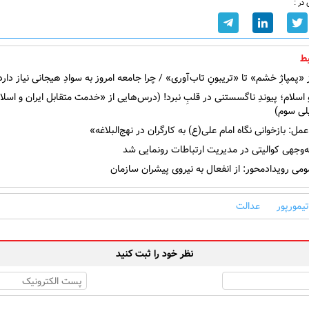
در :
ط
 «پمپاژِ خشم» تا «تریبونِ تاب‌آوری» / چرا جامعه امروز به سوادِ هیجانی نیاز دارد
اسلام؛ پیوندِ ناگسستنی در قلبِ نبرد! (درس‌هایی از «خدمت متقابل ایران و اسلا
ی سوم)
مل: بازخوانی نگاه امام علی(ع) به کارگران در نهج‌البلاغه»
وجهی کوالیتی در مدیریت ارتباطات رونمایی شد
می رویدادمحور: از انفعال به نیروی پیشران سازمان
تیمورپور
عدالت
نظر خود را ثبت کنید