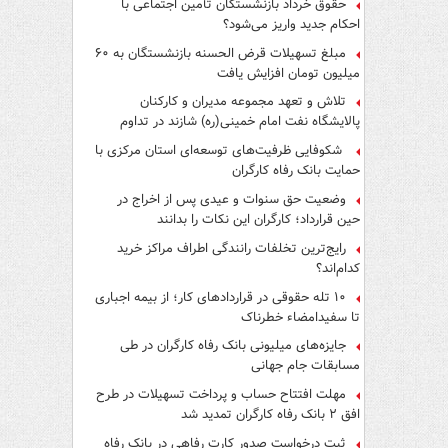
حقوق خرداد بازنشستگان تأمین اجتماعی با
احکام جدید واریز می‌شود؟
مبلغ تسهیلات قرض الحسنه بازنشستگان به ۶۰
میلیون تومان افزایش یافت
تلاش و تعهد مجموعه مدیران و کارکنان
پالایشگاه نفت امام خمینی(ره) شازند در تداوم
تولید در ایام جنگ رمضان، شایسته قدردانی است
شکوفایی ظرفیت‌های توسعه‌ای استان مرکزی با
حمایت بانک رفاه کارگران
وضعیت حق سنوات و عیدی پس از اخراج در
حین قرارداد؛ کارگران این نکات را بدانند
رایج‌ترین تخلفات رانندگی اطراف مراکز خرید
کدام‌اند؟
۱۰ تله حقوقی در قراردادهای کار؛ از بیمه اجباری
تا سفیدامضاء خطرناک
جایزه‌های میلیونی بانک رفاه کارگران در طی
مسابقات جام جهانی
مهلت افتتاح حساب و پرداخت تسهیلات در طرح
افق ۲ بانک رفاه کارگران تمدید شد
ثبت درخواست صدور کارت رفاهی در بانک رفاه