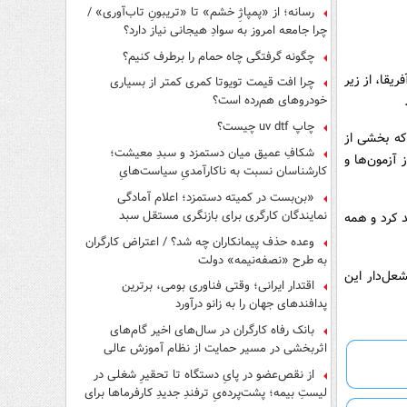
رسانه؛ از «پمپاژِ خشم» تا «تریبونِ تاب‌آوری» /
چرا جامعه امروز به سوادِ هیجانی نیاز دارد؟
چگونه گرفتگی چاه حمام را برطرف کنیم؟
یقا، از زیر
چرا افت قیمت تویوتا کمری کمتر از بسیاری
خودروهای هم‌رده است؟
چاپ uv dtf چیست؟
 که بخشی از
شکافِ عمیق میان دستمزد و سبدِ معیشت؛
آزمون‌ها و
کارشناسان نسبت به ناکارآمدیِ سیاست‌هایِ
حمایتی هشدار دادند
«بن‌بست در کمیته دستمزد؛ اعلام آمادگی
نمایندگان کارگری برای بازنگری مستقل سبد
 کرد و همه
معیشت»
وعده حذف پیمانکاران چه شد؟ / اعتراض کارگران
به طرح «نصفه‌نیمه» دولت
عل‌دار این
اقتدار ایرانی؛ وقتی فناوری بومی، برترین
پدافندهای جهان را به زانو درآورد
بانک رفاه کارگران در سال‌های اخیر گام‌های
اثربخشی در مسیر حمایت از نظام آموزش عالی
برداشته است
از نقص‌عضو در پایِ دستگاه تا تحقیرِ شغلی در
لیستِ بیمه؛ پشت‌پرده‌یِ ترفندِ جدیدِ کارفرماها برای