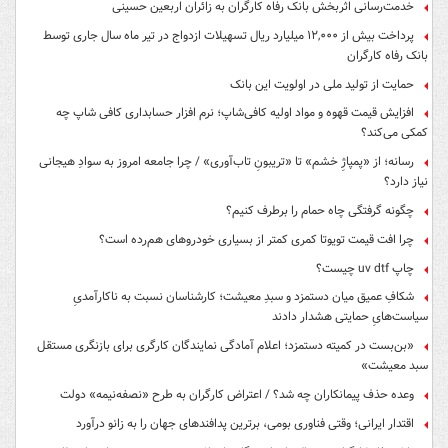
خدمت‌رسانی اثربخش بانک رفاه کارگران به زائران اربعین حسینی
پرداخت بیش از ۱۲,۰۰۰ میلیارد ریال تسهیلات ازدواج در تیر ماه سال جاری توسط
بانک رفاه کارگران
حمایت از تولید ملی در اولویت این بانک
افزایش قیمت قهوه و مواد اولیه کافی‌شاپ؛ نرم افزار حسابداری کافی شاپ چه
کمکی می‌کند؟
رسانه؛ از «پمپاژِ خشم» تا «تریبونِ تاب‌آوری» / چرا جامعه امروز به سوادِ هیجانی
نیاز دارد؟
چگونه گرفتگی چاه حمام را برطرف کنیم؟
چرا افت قیمت تویوتا کمری کمتر از بسیاری خودروهای هم‌رده است؟
چاپ uv dtf چیست؟
شکافِ عمیق میان دستمزد و سبدِ معیشت؛ کارشناسان نسبت به ناکارآمدیِ
سیاست‌هایِ حمایتی هشدار دادند
«بن‌بست در کمیته دستمزد؛ اعلام آمادگی نمایندگان کارگری برای بازنگری مستقل
سبد معیشت»
وعده حذف پیمانکاران چه شد؟ / اعتراض کارگران به طرح «نصفه‌نیمه» دولت
اقتدار ایرانی؛ وقتی فناوری بومی، برترین پدافندهای جهان را به زانو درآورد