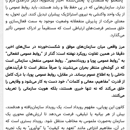
“پاسخگو” به منتقدان یا “پخش‌کننده” اخبار یک‌سویه، دیگر کارآمدی لازم را
ندارد. سازمان‌هایی که در پی حفظ بقا و رشد هستند، باید روابط عمومی را
از یک واحد واکنشی به نیروی استراتژیک پیشران تبدیل کنند. این تحول، به
معنای حرکت از پذیرش منفعلانه وضعیت موجود به سمت فعال‌سازی و
خلق مستمر فرصت‌های ارتباطی است که مستقیماً بر ادراک عمومی تأثیر
می‌گذارد.
مرز واقعی میان سازمان‌های موفق و شکست‌خورده در سال‌های اخیر،
دقیقا در همین تفاوت رویکرد نهفته است: گذار از “روابط عمومی انفعالی”
به “روابط عمومی پویا و رویدادمحور”. روابط عمومی منفعل، سازمانی است
که در گوشه‌ای منتظر بحران می‌نشیند یا صرفاً منتظر است تا فرآیندهای
داخلی را به اطلاع عموم برساند. در مقابل، روابط عمومی پویا، با درک کامل
از قدرت “مفاهیم، معانی و کلمات”، خود دست به کار می‌شود و وقایعی را
خلق می‌کند که نه تنها خبری هستند، بلکه هویت سازمانی را تعریف
می‌کنند.
کانون این پویایی، مفهوم رویداد است. یک رویداد سازمان‌یافته و هدفمند،
بیش از هر بیانیه یا تبلیغی، فرصت می‌دهد تا ارزش‌های محوری یک
سازمان به‌صورت ملموس به مخاطب منتقل شود. رویداد بستری است که
در آن، مفاهیم انتزاعی مانند “تعهد به کیفیت” یا “نوآوری” به یک تجربه