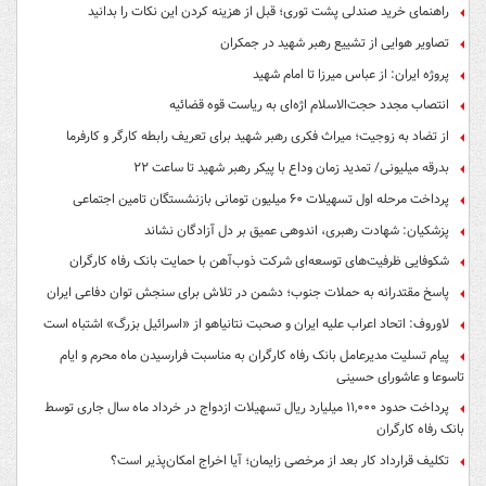
راهنمای خرید صندلی پشت توری؛ قبل از هزینه کردن این نکات را بدانید
تصاویر هوایی از تشییع رهبر شهید در جمکران
پروژه ایران: از عباس میرزا تا امام شهید
انتصاب مجدد حجت‌الاسلام اژه‌ای به ریاست قوه‌ قضائیه
از تضاد به زوجیت؛ میراث فکری رهبر شهید برای تعریف رابطه کارگر و کارفرما
بدرقه میلیونی/ تمدید زمان وداع با پیکر رهبر شهید تا ساعت ۲۲
پرداخت مرحله اول تسهیلات ۶۰ میلیون تومانی بازنشستگان تامین اجتماعی
پزشکیان: شهادت رهبری، اندوهی عمیق بر دل آزادگان نشاند
شکوفایی ظرفیت‌های توسعه‌ای شرکت ذوب‌آهن با حمایت‌ بانک رفاه کارگران
پاسخ مقتدرانه به حملات جنوب؛ دشمن در تلاش برای سنجش توان دفاعی ایران
لاوروف: اتحاد اعراب علیه ایران و صحبت نتانیاهو از «اسرائیل بزرگ» اشتباه است
پیام تسلیت مدیرعامل بانک رفاه کارگران به مناسبت فرارسیدن ماه محرم و ایام
تاسوعا و عاشورای حسینی
پرداخت حدود ۱۱,۰۰۰ میلیارد ریال تسهیلات ازدواج در خرداد ماه سال جاری توسط
بانک رفاه کارگران
تکلیف قرارداد کار بعد از مرخصی زایمان؛ آیا اخراج امکان‌پذیر است؟