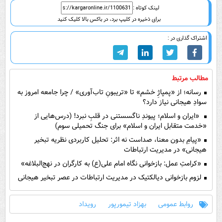
لینک کوتاه :
برای ذخیره در کلیپ برد، در باکس بالا کلیک کنید
اشتراک گذاری در :
مطالب مرتبط
رسانه؛ از «پمپاژِ خشم» تا «تریبونِ تاب‌آوری» / چرا جامعه امروز به
سوادِ هیجانی نیاز دارد؟
«ایران و اسلام؛ پیوندِ ناگسستنی در قلبِ نبرد! (درس‌هایی از
«خدمت متقابل ایران و اسلام» برای جنگ تحمیلی سوم)
«پیامِ بدون معنا، صداست نه اثر: تحلیل کاربردی نظریه تبخیر
هیجانی» در مدیریت ارتباطات
«کرامتِ عمل: بازخوانی نگاه امام علی(ع) به کارگران در نهج‌البلاغه»
لزوم بازخوانی دیالکتیک در مدیریت ارتباطات در عصر تبخیر هیجانی
روابط عمومی
بهزاد تیمورپور
رویداد