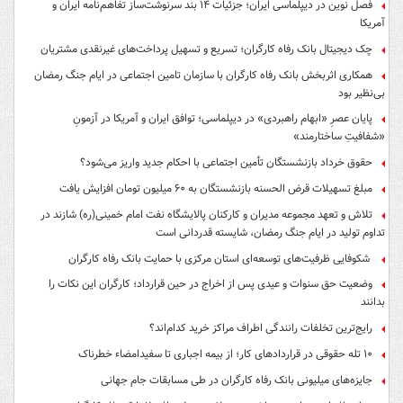
فصل نوین در دیپلماسی ایران؛ جزئیات ۱۴ بند سرنوشت‌ساز تفاهم‌نامه ایران و
آمریکا
چک دیجیتال بانک رفاه کارگران؛ تسریع و تسهیل پرداخت‌های غیرنقدی مشتریان
همکاری اثربخش بانک رفاه کارگران با سازمان تامین اجتماعی در ایام جنگ رمضان
بی‌نظیر بود
پایان عصرِ «ابهام راهبردی» در دیپلماسی؛ توافق ایران و آمریکا در آزمونِ
«شفافیتِ ساختارمند»
حقوق خرداد بازنشستگان تأمین اجتماعی با احکام جدید واریز می‌شود؟
مبلغ تسهیلات قرض الحسنه بازنشستگان به ۶۰ میلیون تومان افزایش یافت
تلاش و تعهد مجموعه مدیران و کارکنان پالایشگاه نفت امام خمینی(ره) شازند در
تداوم تولید در ایام جنگ رمضان، شایسته قدردانی است
شکوفایی ظرفیت‌های توسعه‌ای استان مرکزی با حمایت بانک رفاه کارگران
وضعیت حق سنوات و عیدی پس از اخراج در حین قرارداد؛ کارگران این نکات را
بدانند
رایج‌ترین تخلفات رانندگی اطراف مراکز خرید کدام‌اند؟
۱۰ تله حقوقی در قراردادهای کار؛ از بیمه اجباری تا سفیدامضاء خطرناک
جایزه‌های میلیونی بانک رفاه کارگران در طی مسابقات جام جهانی