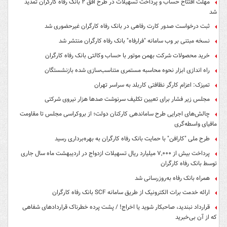
مهلت افتتاح حساب و پرداخت تسهیلات در طرح افق ۲ بانک رفاه کارگران تمدید
شد
ثبت درخواست صدور کارت رفاهی در بانک رفاه کارگران غیرحضوری شد
نسخه مبتنی بر وب سامانه "فرارفاه" بانک رفاه کارگران منتشر شد
خرید محصولات شرکت بهمن موتور با حساب وکالتی بانک رفاه کارگران
راه اندازی ابزار نحوه محاسبه مستمری متناسب‌سازی شده بازنشستگان
تمیزک: اعزام کارگر نظافتی کاربلد به سراسر تهران
مجلس زیر فشار برای تعیین تکلیف سرنوشت صدها هزار نیروی شرکتی
چالش‌های اجرایی طرح ساماندهی کارکنان دولت؛ از بروکراسی مجلس تا مقاومت
مافیای واسطه‌گری
طرح ملی "کارافن" با حمایت بانک رفاه کارگران به بهره‌برداری رسید
پرداخت بیش از ۷,۰۰۰ میلیارد ریال تسهیلات ازدواج در اردیبهشت ماه سال جاری
توسط بانک رفاه کارگران
همراه بانک رفاه به‌روزرسانی شد
ارائه خدمت برات الکترونیک از طریق سامانه SCF بانک رفاه کارگران
قرارداد نبندید، صاحبکار شوید یا اخراج! / پشت پرده خطرناک قراردادهای شفاهی
که از آن بی‌خبرید