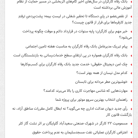
بانک رفاه کارگران در سال‌های اخیر گام‌های اثربخشی در مسیر حمایت از نظام
آموزش عالی برداشته است
از نقص‌عضو در پایِ دستگاه تا تحقیرِ شغلی در لیستِ بیمه؛ پشت‌پرده‌یِ ترفندِ
جدیدِ کارفرماها برای فرار از قانون چیست؟
خبر مهم برای کارگران؛ پایه سنوات در قرارداد دائم و موقت چگونه پرداخت
می‌شود؟
پیام تبریک مدیرعامل بانک رفاه کارگران به مناسبت هفته تامین اجتماعی
بانک رفاه کارگران همواره در پی ارتقای سطح خدمات‌رسانی به بازنشستگان است
چک امن دیجیتال حقوقی؛ خدمت جدید بانک رفاه کارگران برای کسب‌وکارها
کدام مدل نیسان از همه بهتر است؟
خوشبوترین عطر مردانه برای تابستان
مهارت‌هایی که شانس مهاجرت کاری را بالا می‌برند کدامند؟
راهنمای انتخاب بهترین سروو موتور برای پروژه شما
رأی جدید دیوان عدالت اداری چه می‌گوید؟ نه ابطال کامل مقررات مناطق آزاد، نه
بازگشت قانون کار
مسمومیت ۲۲ کارگر در شهرک صنعتی سعیدآباد گلپایگان بر اثر نشت گاز کلر
اعتراض کارگران عملیاتی نفت مسجدسلیمان به عدم پرداخت حقوق