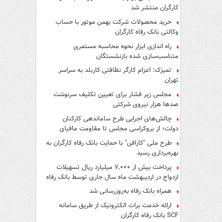
کارگران منتشر شد
خرید محصولات شرکت بهمن موتور با حساب
وکالتی بانک رفاه کارگران
راه اندازی ابزار نحوه محاسبه مستمری
متناسب‌سازی شده بازنشستگان
تمیزک: اعزام کارگر نظافتی کاربلد به سراسر
تهران
مجلس زیر فشار برای تعیین تکلیف سرنوشت
صدها هزار نیروی شرکتی
چالش‌های اجرایی طرح ساماندهی کارکنان
دولت؛ از بروکراسی مجلس تا مقاومت مافیای
واسطه‌گری
طرح ملی "کارافن" با حمایت بانک رفاه کارگران به
بهره‌برداری رسید
پرداخت بیش از ۷,۰۰۰ میلیارد ریال تسهیلات
ازدواج در اردیبهشت ماه سال جاری توسط بانک رفاه
کارگران
همراه بانک رفاه به‌روزرسانی شد
ارائه خدمت برات الکترونیک از طریق سامانه
SCF بانک رفاه کارگران