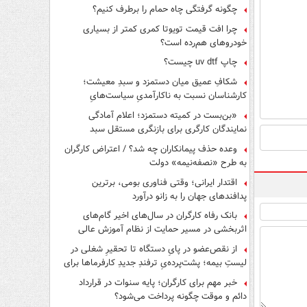
چگونه گرفتگی چاه حمام را برطرف کنیم؟
چرا افت قیمت تویوتا کمری کمتر از بسیاری
خودروهای هم‌رده است؟
چاپ uv dtf چیست؟
شکافِ عمیق میان دستمزد و سبدِ معیشت؛
کارشناسان نسبت به ناکارآمدیِ سیاست‌هایِ
حمایتی هشدار دادند
«بن‌بست در کمیته دستمزد؛ اعلام آمادگی
نمایندگان کارگری برای بازنگری مستقل سبد
معیشت»
وعده حذف پیمانکاران چه شد؟ / اعتراض کارگران
به طرح «نصفه‌نیمه» دولت
اقتدار ایرانی؛ وقتی فناوری بومی، برترین
پدافندهای جهان را به زانو درآورد
بانک رفاه کارگران در سال‌های اخیر گام‌های
اثربخشی در مسیر حمایت از نظام آموزش عالی
برداشته است
از نقص‌عضو در پایِ دستگاه تا تحقیرِ شغلی در
لیستِ بیمه؛ پشت‌پرده‌یِ ترفندِ جدیدِ کارفرماها برای
فرار از قانون چیست؟
خبر مهم برای کارگران؛ پایه سنوات در قرارداد
دائم و موقت چگونه پرداخت می‌شود؟