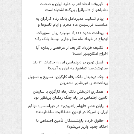
لاوروف: اتحاد اعراب علیه ایران و صحبت
نتانیاهو از «اسرائیل بزرگ» اشتباه است
پیام تسلیت مدیرعامل بانک رفاه کارگران به
مناسبت فرارسیدن ماه محرم و ایام تاسوعا و
عاشورای حسینی
پرداخت حدود ۱۱,۰۰۰ میلیارد ریال تسهیلات
ازدواج در خرداد ماه سال جاری توسط بانک رفاه
کارگران
تکلیف قرارداد کار بعد از مرخصی زایمان؛ آیا
اخراج امکان‌پذیر است؟
فصل نوین در دیپلماسی ایران؛ جزئیات ۱۴ بند
سرنوشت‌ساز تفاهم‌نامه ایران و آمریکا
چک دیجیتال بانک رفاه کارگران؛ تسریع و تسهیل
پرداخت‌های غیرنقدی مشتریان
همکاری اثربخش بانک رفاه کارگران با سازمان
تامین اجتماعی در ایام جنگ رمضان بی‌نظیر بود
پایان عصرِ «ابهام راهبردی» در دیپلماسی؛ توافق
ایران و آمریکا در آزمونِ «شفافیتِ ساختارمند»
حقوق خرداد بازنشستگان تأمین اجتماعی با
احکام جدید واریز می‌شود؟