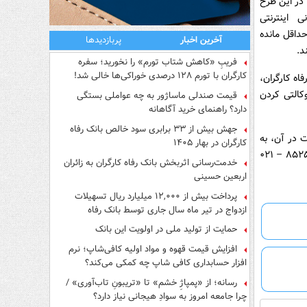
 در این طرح
نی اینترنتی
یت حداقل مانده
آخرین اخبار
پربازدیدها
فریبِ «کاهش شتاب تورم» را نخورید؛ سفره
کارگران با تورم ۱۲۸ درصدی خوراکی‌ها خالی شد!
اه کارگران،
کالتی کردن
قیمت صندلی ماساژور به چه عواملی بستگی
دارد؟ راهنمای خرید آگاهانه
جهش بیش از ۳۳ برابری سود خالص بانک رفاه
ت در آن، به
کارگران در بهار ۱۴۰۵
شعب این بانک در سراسر کشور مراجعه و یا با مرکز ارتباط با مشتریان بانک (فراد) به شماره ۸۵۲۵ – ۰۲۱
خدمت‌رسانی اثربخش بانک رفاه کارگران به زائران
اربعین حسینی
پرداخت بیش از ۱۲,۰۰۰ میلیارد ریال تسهیلات
ازدواج در تیر ماه سال جاری توسط بانک رفاه
کارگران
حمایت از تولید ملی در اولویت این بانک
افزایش قیمت قهوه و مواد اولیه کافی‌شاپ؛ نرم
افزار حسابداری کافی شاپ چه کمکی می‌کند؟
رسانه؛ از «پمپاژِ خشم» تا «تریبونِ تاب‌آوری» /
چرا جامعه امروز به سوادِ هیجانی نیاز دارد؟