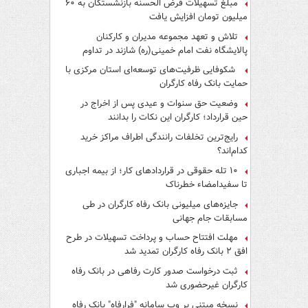
مبلغ تسهیلات قرض الحسنه بازنشستگان به ۶۰
میلیون تومان افزایش یافت
تلاش و تعهد مجموعه مدیران و کارکنان
پالایشگاه نفت امام خمینی(ره) شازند در تداوم
تولید در ایام جنگ رمضان، شایسته قدردانی است
شکوفایی ظرفیت‌های توسعه‌ای استان مرکزی با
حمایت بانک رفاه کارگران
وضعیت حق سنوات و عیدی پس از اخراج در
حین قرارداد؛ کارگران این نکات را بدانند
رایج‌ترین تخلفات رانندگی اطراف مراکز خرید
کدام‌اند؟
۱۰ تله حقوقی در قراردادهای کار؛ از بیمه اجباری
تا سفیدامضاء خطرناک
جایزه‌های میلیونی بانک رفاه کارگران در طی
مسابقات جام جهانی
مهلت افتتاح حساب و پرداخت تسهیلات در طرح
افق ۲ بانک رفاه کارگران تمدید شد
ثبت درخواست صدور کارت رفاهی در بانک رفاه
کارگران غیرحضوری شد
نسخه مبتنی بر وب سامانه "فرارفاه" بانک رفاه