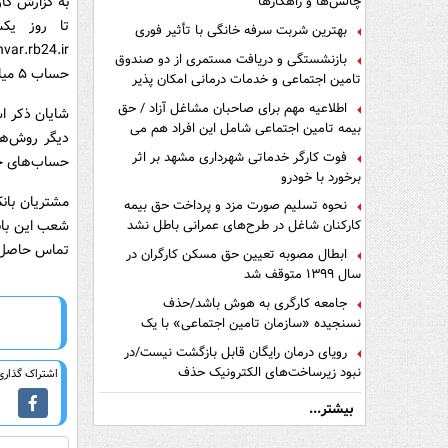
به گزارش کار
چالش‌ها و راهکارها
بهترین شربت سرفه خانگی با تأثیر فوری
بازنشستگی و دریافت مستمری از دو صندوق
حساب ۵ میلیارد ریال)، نسبت به وکالتی کردن حساب‌های خود اقدام و در این طرح شرکت کنند.
تامین اجتماعی و خدمات درمانی امکان پذیر
است ؟
اطلاعیه مهم برای صاحبان مشاغل آزاد / حق
شایان ذکر اس
بیمه تامین اجتماعی شامل این افراد هم می
دیگر روش‌ها
شود
فوت کارگر خدماتی شهرداری مشهد بر اثر
حساب‌های خو
برخورد با خودرو
مشتریان بانک
نحوه تسلیم صورت مزد و پرداخت حق بیمه
کارکنان شاغل در طرح‌های عمرانی باطل نشد
تماس حاصل و
ابطال مصوبه تعیین حق مسکن کارگران در
سال ۱۳۹۹ متوقف شد
جامعه کارگری به هوش باشد/حذف
نسنجیده «سازمان تامین اجتماعی» با یک
تفاهم نامه!
رویای درمان رایگان قابل بازگشت نیست/در
نبود زیرساخت‌های الکترونیک حذف
اشتراک گذاری 
دفترچه‌های بیمه اشتباه مضاعف است
بیشتر...