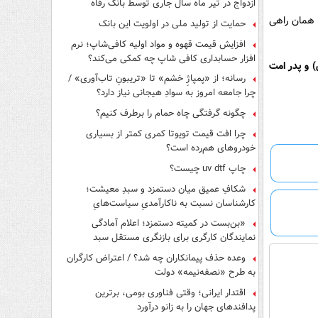
ازدواج در تیر ماه سال جاری توسط بانک رفاه
کارگران
 همان راهی
حمایت از تولید ملی در اولویت این بانک
افزایش قیمت قهوه و مواد اولیه کافی‌شاپ؛ نرم
افزار حسابداری کافی شاپ چه کمکی می‌کند؟
 و پدر امت
رسانه؛ از «پمپاژِ خشم» تا «تریبونِ تاب‌آوری» /
چرا جامعه امروز به سوادِ هیجانی نیاز دارد؟
چگونه گرفتگی چاه حمام را برطرف کنیم؟
چرا افت قیمت تویوتا کمری کمتر از بسیاری
خودروهای هم‌رده است؟
چاپ uv dtf چیست؟
شکافِ عمیق میان دستمزد و سبدِ معیشت؛
کارشناسان نسبت به ناکارآمدیِ سیاست‌هایِ
حمایتی هشدار دادند
«بن‌بست در کمیته دستمزد؛ اعلام آمادگی
نمایندگان کارگری برای بازنگری مستقل سبد
معیشت»
وعده حذف پیمانکاران چه شد؟ / اعتراض کارگران
به طرح «نصفه‌نیمه» دولت
اقتدار ایرانی؛ وقتی فناوری بومی، برترین
پدافندهای جهان را به زانو درآورد