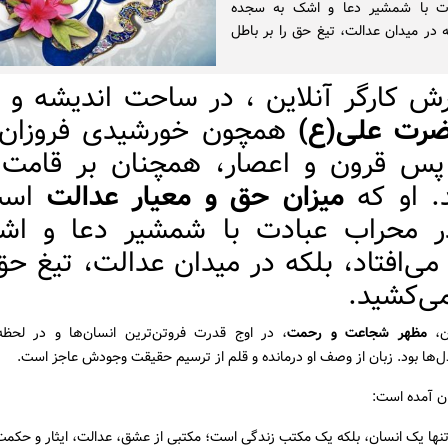
ت با شمشیر دعا و اشک به سجده
که در میدان عدالت، تیغ حق را بر باطل
رش کارگر آنلاین ، در ساحت اندیشه و ا
رت علی(ع)
همچون خورشیدی فروزان
پس قرون و اعصار، همچنان بر قامت 
د. او که
میزان حق و معیار عدالت
است
در محراب عبادت با شمشیر دعا و اش
ی‌افتاد، بلکه در میدان عدالت، تیغ حق 
ی‌کشید.
ان،
مظهر شجاعت و رحمت
، در اوج قدرت فروتن‌ترین انسان‌ها و در لحظ
ل‌ها بود. زبان از وصف او درمانده و قلم از ترسیم حقیقت وجودش عاجز است.
ان آمده است:
نها یک انسان، بلکه یک مکتب زندگی است؛ مکتبی از عشق، عدالت، ایثار و حکمت