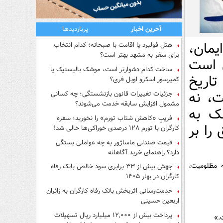
آخرین اخبار
پربازدیدها
یمان،
هتل فولبرد یا اقامت با صبحانه؛ کدام انتخاب
برای سفر به مشهد بهتر است؟
 است
ساخت کدام دشوارتر است، موشک بالیستیک یا
تاریخ
کمپرسور اسکرو اویل فری؟
، نه
جزئیات تغییرات قانون بازنشستگی؛ چه کسانی
مشمول افزایش سابقه خدمت می‌شوند؟
ک به
فریبِ «کاهش شتاب تورم» را نخورید؛ سفره
را بر
کارگران با تورم ۱۲۸ درصدی خوراکی‌ها خالی شد!
قیمت صندلی ماساژور به چه عواملی بستگی
دارد؟ راهنمای خرید آگاهانه
ه مظلومیت،
جهش بیش از ۳۳ برابری سود خالص بانک رفاه
کارگران در بهار ۱۴۰۵
خدمت‌رسانی اثربخش بانک رفاه کارگران به زائران
اربعین حسینی
پرداخت بیش از ۱۲,۰۰۰ میلیارد ریال تسهیلات
.»