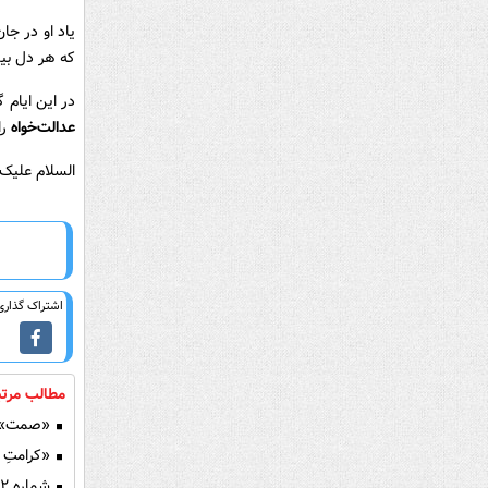
یاد او در جا
که هر دل بید
در این ایام 
عدالت‌خواه
را
السلام علیک ی
اشتراک گذاری 
مطالب مرتب
«صمت» و 
«کرامتِ ع
شماره ۴۲ نشریه طنز شلمون منتشر شد