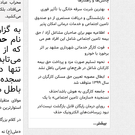
چالش‌ها و راهکارها
محراب عباد
می‌افتاد، بل
بهترین شربت سرفه خانگی با تأثیر فوری
می‌کشید.
بازنشستگی و دریافت مستمری از دو صندوق
تامین اجتماعی و خدمات درمانی امکان پذیر
به گزا
است ؟
اطلاعیه مهم برای صاحبان مشاغل آزاد / حق
نام
حض
بیمه تامین اجتماعی شامل این افراد هم می
شود
که از 
فوت کارگر خدماتی شهرداری مشهد بر اثر
برخورد با خودرو
می‌تاب
نحوه تسلیم صورت مزد و پرداخت حق بیمه
تنها 
کارکنان شاغل در طرح‌های عمرانی باطل نشد
سجده م
ابطال مصوبه تعیین حق مسکن کارگران در
سال ۱۳۹۹ متوقف شد
باطل م
جامعه کارگری به هوش باشد/حذف
نسنجیده «سازمان تامین اجتماعی» با یک
مولای متقی
تفاهم نامه!
رویای درمان رایگان قابل بازگشت نیست/در
استوارترین د
نبود زیرساخت‌های الکترونیک حذف
دفترچه‌های بیمه اشتباه مضاعف است
در کلام بزرگ
بیشتر...
«علی(ع) نه ت