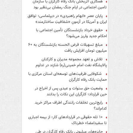
همکاری اثربخش بانک رفاه کارگران با سازمان
تامین اجتماعی در ایام جنگ رمضان بی‌نظیر بود
پایان عصرِ «ابهام راهبردی» در دیپلماسی؛ توافق
ایران و آمریکا در آزمونِ «شفافیتِ ساختارمند»
حقوق خرداد بازنشستگان تأمین اجتماعی با
احکام جدید واریز می‌شود؟
مبلغ تسهیلات قرض الحسنه بازنشستگان به ۶۰
میلیون تومان افزایش یافت
تلاش و تعهد مجموعه مدیران و کارکنان
پالایشگاه نفت امام خمینی(ره) شازند در تداوم
تولید در ایام جنگ رمضان، شایسته قدردانی است
شکوفایی ظرفیت‌های توسعه‌ای استان مرکزی با
حمایت بانک رفاه کارگران
وضعیت حق سنوات و عیدی پس از اخراج در
حین قرارداد؛ کارگران این نکات را بدانند
رایج‌ترین تخلفات رانندگی اطراف مراکز خرید
کدام‌اند؟
۱۰ تله حقوقی در قراردادهای کار؛ از بیمه اجباری
تا سفیدامضاء خطرناک
جایزه‌های میلیونی بانک رفاه کارگران در طی