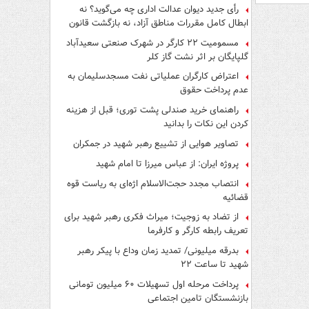
رأی جدید دیوان عدالت اداری چه می‌گوید؟ نه
ابطال کامل مقررات مناطق آزاد، نه بازگشت قانون
کار
مسمومیت ۲۲ کارگر در شهرک صنعتی سعیدآباد
گلپایگان بر اثر نشت گاز کلر
اعتراض کارگران عملیاتی نفت مسجدسلیمان به
عدم پرداخت حقوق
راهنمای خرید صندلی پشت توری؛ قبل از هزینه
کردن این نکات را بدانید
تصاویر هوایی از تشییع رهبر شهید در جمکران
پروژه ایران: از عباس میرزا تا امام شهید
انتصاب مجدد حجت‌الاسلام اژه‌ای به ریاست قوه‌
قضائیه
از تضاد به زوجیت؛ میراث فکری رهبر شهید برای
تعریف رابطه کارگر و کارفرما
بدرقه میلیونی/ تمدید زمان وداع با پیکر رهبر
شهید تا ساعت ۲۲
پرداخت مرحله اول تسهیلات ۶۰ میلیون تومانی
بازنشستگان تامین اجتماعی