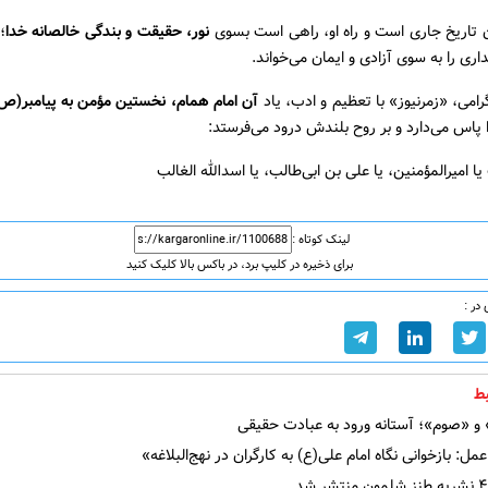
ن تاریخ جاری است و راه او، راهی است بسوی
نور، حقیقت و بندگی خالصانه خدا
؛
اری را به سوی آزادی و ایمان می‌خواند.
گرامی، «زمرنیوز» با تعظیم و ادب، یاد
آن امام همام، نخستین مؤمن به پیامبر(ص)
 پاس می‌دارد و بر روح بلندش درود می‌فرستد:
ا امیرالمؤمنین، یا علی بن ابی‌طالب، یا اسدالله الغالب
لینک کوتاه :
برای ذخیره در کلیپ برد، در باکس بالا کلیک کنید
در :
ط
«صوم»؛ آستانه ورود به عبادت حقیقی
مل: بازخوانی نگاه امام علی(ع) به کارگران در نهج‌البلاغه»