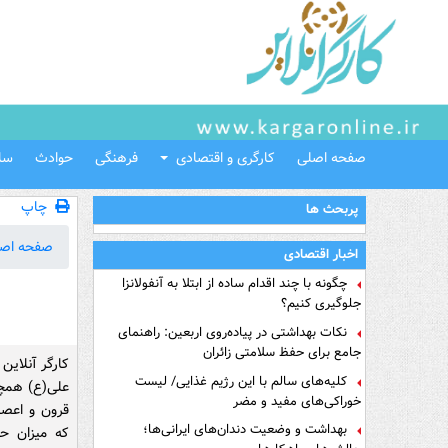
صفحه اصلی
کارگری و اقتصادی
فرهنگی
حوادث
سل
چاپ
پربحث ها
صفحه اص
اخبار اقتصادی
چگونه با چند اقدام ساده از ابتلا به آنفولانزا
جلوگیری کنیم؟
نکات بهداشتی در پیاده‌روی اربعین: راهنمای
جامع برای حفظ سلامتی زائران
کارگر آنلاین
کلیه‌های سالم با این رژیم غذایی/ لیست
علی(ع) همچ
خوراکی‌های مفید و مضر
قرون و اعصار
بهداشت و وضعیت دندان‌های ایرانی‌ها؛
که میزان ح