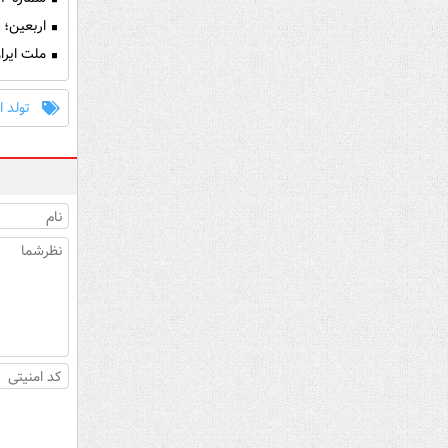
اربعین؛ 
ملت ایران
تولد ا