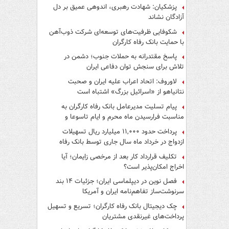
پزشکیان: شهادت رهبری، اندوهی عمیق بر دل
آزادگان نشاند
شکوفایی ظرفیت‌های توسعه‌ای شرکت ذوب‌آهن
با حمایت‌ بانک رفاه کارگران
پاسخ مقتدرانه به حملات جنوب؛ دشمن در
تلاش برای سنجش توان دفاعی ایران
لاوروف: اتحاد اعراب علیه ایران و صحبت
نتانیاهو از «اسرائیل بزرگ» اشتباه است
پیام تسلیت مدیرعامل بانک رفاه کارگران به
مناسبت فرارسیدن ماه محرم و ایام تاسوعا و
عاشورای حسینی
پرداخت حدود ۱۱,۰۰۰ میلیارد ریال تسهیلات
ازدواج در خرداد ماه سال جاری توسط بانک رفاه
کارگران
تکلیف قرارداد کار بعد از مرخصی زایمان؛ آیا
اخراج امکان‌پذیر است؟
فصل نوین در دیپلماسی ایران؛ جزئیات ۱۴ بند
سرنوشت‌ساز تفاهم‌نامه ایران و آمریکا
چک دیجیتال بانک رفاه کارگران؛ تسریع و تسهیل
پرداخت‌های غیرنقدی مشتریان