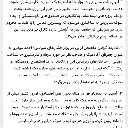
۱. لزوم ثبات مدیریتی در وزارتخانه استراتژیک - وزارت کار، پیشران حوزه
عدالت اجتماعی و معیشت است. تغییر راس هرم این وزارتخانه، باعث
توقف پروژه‌های نیمه‌تمام، بلاتکلیفی در صندوق‌های بازنشستگی و ایجاد
شوک مدیریتی به ساختاری می‌شود که بیشترین تماس را با طبقات محروم
دارد. در شرایطی که جامعه نیاز به آرامش دارد، تزلزل در مدیریت این
وزارتخانه، پیام بی‌ثباتی صادر می‌کند.
۲. نادیده گرفتن تخصص‌گرایی در برابر فشارهای سیاسی- احمد میدری به
عنوان چهره‌ای آکادمیک و صاحب‌نظر در حوزه «رفاه و فقرستیزی»، شناخت
دقیقی از ساختارهای زیربنایی این وزارتخانه دارد. استیضاح زودهنگام او،
پیش از آنکه فرصت کافی برای اجرای برنامه‌های میان‌مدت فراهم شود،
غلبه نگاه سیاسی بر نگاه تخصصی را نشان می‌دهد و باعث دلسردی
نخبگان از ورود به عرصه‌های اجرایی می‌گردد.
۳. آسیب به انسجام قوا در میانه بحران‌های اقتصادی- امروز کشور بیش از
هر زمان دیگری به «وحدت کلمه» میان دولت و مجلس نیاز دارد. ایجاد
چالش استیضاح برای وزیری که هنوز در حال استقرار تیم مدیریتی خود
است، فرآیند هم‌افزایی برای حل مشکلات معیشتی و ناترازی صندوق‌ها را
با مانع روبرو کرده و انرژی هر دو قوه را صرف درگیری‌های فرسایشی
می‌کند.