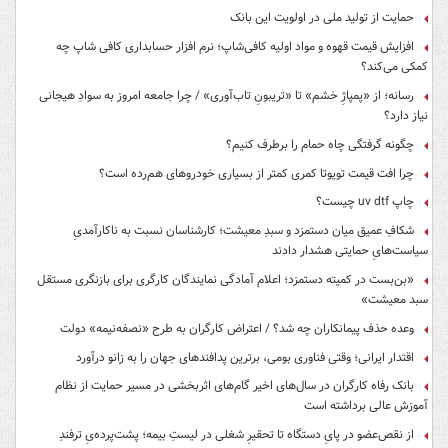
حمایت از تولید ملی در اولویت این بانک
افزایش قیمت قهوه و مواد اولیه کافی‌شاپ؛ نرم افزار حسابداری کافی شاپ چه
کمکی می‌کند؟
رسانه؛ از «پمپاژِ خشم» تا «تریبونِ تاب‌آوری» / چرا جامعه امروز به سوادِ هیجانی
نیاز دارد؟
چگونه گرفتگی چاه حمام را برطرف کنیم؟
چرا افت قیمت تویوتا کمری کمتر از بسیاری خودروهای هم‌رده است؟
چاپ uv dtf چیست؟
شکافِ عمیق میان دستمزد و سبدِ معیشت؛ کارشناسان نسبت به ناکارآمدیِ
سیاست‌هایِ حمایتی هشدار دادند
«بن‌بست در کمیته دستمزد؛ اعلام آمادگی نمایندگان کارگری برای بازنگری مستقل
سبد معیشت»
وعده حذف پیمانکاران چه شد؟ / اعتراض کارگران به طرح «نصفه‌نیمه» دولت
اقتدار ایرانی؛ وقتی فناوری بومی، برترین پدافندهای جهان را به زانو درآورد
بانک رفاه کارگران در سال‌های اخیر گام‌های اثربخشی در مسیر حمایت از نظام
آموزش عالی برداشته است
از نقص‌عضو در پایِ دستگاه تا تحقیرِ شغلی در لیستِ بیمه؛ پشت‌پرده‌یِ ترفندِ