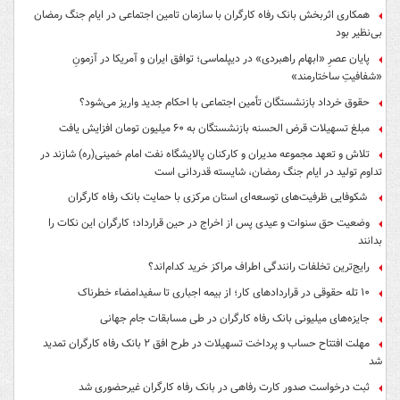
همکاری اثربخش بانک رفاه کارگران با سازمان تامین اجتماعی در ایام جنگ رمضان
بی‌نظیر بود
پایان عصرِ «ابهام راهبردی» در دیپلماسی؛ توافق ایران و آمریکا در آزمونِ
«شفافیتِ ساختارمند»
حقوق خرداد بازنشستگان تأمین اجتماعی با احکام جدید واریز می‌شود؟
مبلغ تسهیلات قرض الحسنه بازنشستگان به ۶۰ میلیون تومان افزایش یافت
تلاش و تعهد مجموعه مدیران و کارکنان پالایشگاه نفت امام خمینی(ره) شازند در
تداوم تولید در ایام جنگ رمضان، شایسته قدردانی است
شکوفایی ظرفیت‌های توسعه‌ای استان مرکزی با حمایت بانک رفاه کارگران
وضعیت حق سنوات و عیدی پس از اخراج در حین قرارداد؛ کارگران این نکات را
بدانند
رایج‌ترین تخلفات رانندگی اطراف مراکز خرید کدام‌اند؟
۱۰ تله حقوقی در قراردادهای کار؛ از بیمه اجباری تا سفیدامضاء خطرناک
جایزه‌های میلیونی بانک رفاه کارگران در طی مسابقات جام جهانی
مهلت افتتاح حساب و پرداخت تسهیلات در طرح افق ۲ بانک رفاه کارگران تمدید
شد
ثبت درخواست صدور کارت رفاهی در بانک رفاه کارگران غیرحضوری شد