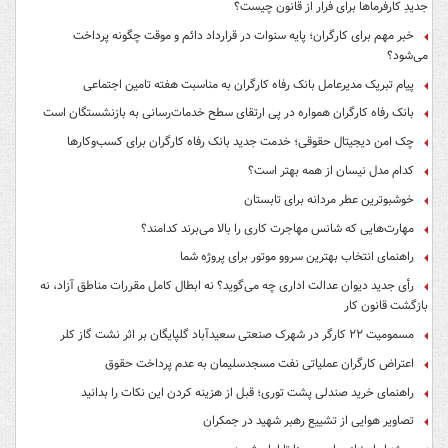
جدیدِ کارفرماها برای فرار از قانون چیست؟
خبر مهم برای کارگران؛ پایه سنوات در قرارداد دائم و موقت چگونه پرداخت
می‌شود؟
پیام تبریک مدیرعامل بانک رفاه کارگران به مناسبت هفته تامین اجتماعی
بانک رفاه کارگران همواره در پی ارتقای سطح خدمات‌رسانی به بازنشستگان است
چک امن دیجیتال حقوقی؛ خدمت جدید بانک رفاه کارگران برای کسب‌وکارها
کدام مدل نیسان از همه بهتر است؟
خوشبوترین عطر مردانه برای تابستان
مهارت‌هایی که شانس مهاجرت کاری را بالا می‌برند کدامند؟
راهنمای انتخاب بهترین سروو موتور برای پروژه شما
رأی جدید دیوان عدالت اداری چه می‌گوید؟ نه ابطال کامل مقررات مناطق آزاد، نه
بازگشت قانون کار
مسمومیت ۲۲ کارگر در شهرک صنعتی سعیدآباد گلپایگان بر اثر نشت گاز کلر
اعتراض کارگران عملیاتی نفت مسجدسلیمان به عدم پرداخت حقوق
راهنمای خرید صندلی پشت توری؛ قبل از هزینه کردن این نکات را بدانید
تصاویر هوایی از تشییع رهبر شهید در جمکران