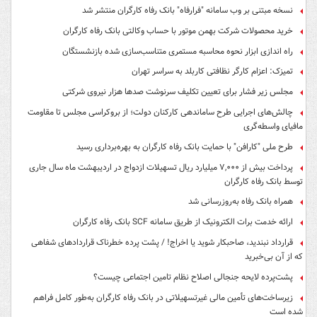
نسخه مبتنی بر وب سامانه "فرارفاه" بانک رفاه کارگران منتشر شد
خرید محصولات شرکت بهمن موتور با حساب وکالتی بانک رفاه کارگران
راه اندازی ابزار نحوه محاسبه مستمری متناسب‌سازی شده بازنشستگان
تمیزک: اعزام کارگر نظافتی کاربلد به سراسر تهران
مجلس زیر فشار برای تعیین تکلیف سرنوشت صدها هزار نیروی شرکتی
چالش‌های اجرایی طرح ساماندهی کارکنان دولت؛ از بروکراسی مجلس تا مقاومت
مافیای واسطه‌گری
طرح ملی "کارافن" با حمایت بانک رفاه کارگران به بهره‌برداری رسید
پرداخت بیش از ۷,۰۰۰ میلیارد ریال تسهیلات ازدواج در اردیبهشت ماه سال جاری
توسط بانک رفاه کارگران
همراه بانک رفاه به‌روزرسانی شد
ارائه خدمت برات الکترونیک از طریق سامانه SCF بانک رفاه کارگران
قرارداد نبندید، صاحبکار شوید یا اخراج! / پشت پرده خطرناک قراردادهای شفاهی
که از آن بی‌خبرید
پشت‌پرده لایحه جنجالی اصلاح نظام تامین اجتماعی چیست؟
زیرساخت‌های تأمین مالی غیرتسهیلاتی در بانک رفاه کارگران به‌طور کامل فراهم
شده است