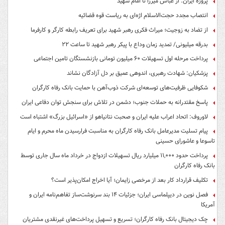
پروژه ایران: از عباس میرزا تا امام شهید
انتصاب مجدد حجت‌الاسلام اژه‌ای به ریاست قوه‌ قضائیه
از تضاد به زوجیت؛ میراث فکری رهبر شهید برای تعریف رابطه کارگر و کارفرما
بدرقه میلیونی/ تمدید زمان وداع با پیکر رهبر شهید تا ساعت ۲۲
پرداخت مرحله اول تسهیلات ۶۰ میلیون تومانی بازنشستگان تامین اجتماعی
پزشکیان: شهادت رهبری، اندوهی عمیق بر دل آزادگان نشاند
شکوفایی ظرفیت‌های توسعه‌ای شرکت ذوب‌آهن با حمایت‌ بانک رفاه کارگران
پاسخ مقتدرانه به حملات جنوب؛ دشمن در تلاش برای سنجش توان دفاعی ایران
لاوروف: اتحاد اعراب علیه ایران و صحبت نتانیاهو از «اسرائیل بزرگ» اشتباه است
پیام تسلیت مدیرعامل بانک رفاه کارگران به مناسبت فرارسیدن ماه محرم و ایام
تاسوعا و عاشورای حسینی
پرداخت حدود ۱۱,۰۰۰ میلیارد ریال تسهیلات ازدواج در خرداد ماه سال جاری توسط
بانک رفاه کارگران
تکلیف قرارداد کار بعد از مرخصی زایمان؛ آیا اخراج امکان‌پذیر است؟
فصل نوین در دیپلماسی ایران؛ جزئیات ۱۴ بند سرنوشت‌ساز تفاهم‌نامه ایران و
آمریکا
چک دیجیتال بانک رفاه کارگران؛ تسریع و تسهیل پرداخت‌های غیرنقدی مشتریان