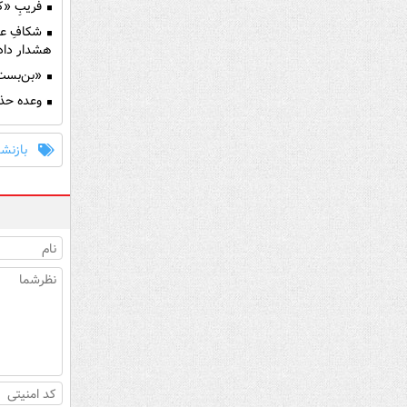
فریبِ «کاهش ش
شکافِ عم
هشدار داد
«بن‌بست 
وعده حذف
بازنش