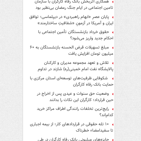
همکاری اثربخش بانک رفاه کارگران با سازمان
تامین اجتماعی در ایام جنگ رمضان بی‌نظیر بود
پایان عصرِ «ابهام راهبردی» در دیپلماسی؛ توافق
ایران و آمریکا در آزمونِ «شفافیتِ ساختارمند»
حقوق خرداد بازنشستگان تأمین اجتماعی با
احکام جدید واریز می‌شود؟
مبلغ تسهیلات قرض الحسنه بازنشستگان به ۶۰
میلیون تومان افزایش یافت
تلاش و تعهد مجموعه مدیران و کارکنان
پالایشگاه نفت امام خمینی(ره) شازند در تداوم
تولید در ایام جنگ رمضان، شایسته قدردانی است
شکوفایی ظرفیت‌های توسعه‌ای استان مرکزی با
حمایت بانک رفاه کارگران
وضعیت حق سنوات و عیدی پس از اخراج در
حین قرارداد؛ کارگران این نکات را بدانند
رایج‌ترین تخلفات رانندگی اطراف مراکز خرید
کدام‌اند؟
۱۰ تله حقوقی در قراردادهای کار؛ از بیمه اجباری
تا سفیدامضاء خطرناک
جایزه‌های میلیونی بانک رفاه کارگران در طی