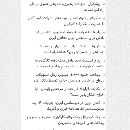
پزشکیان: شهادت رهبری، اندوهی عمیق بر دل
آزادگان نشاند
شکوفایی ظرفیت‌های توسعه‌ای شرکت ذوب‌آهن
با حمایت‌ بانک رفاه کارگران
پاسخ مقتدرانه به حملات جنوب؛ دشمن در
تلاش برای سنجش توان دفاعی ایران
لاوروف: اتحاد اعراب علیه ایران و صحبت
نتانیاهو از «اسرائیل بزرگ» اشتباه است
پیام تسلیت مدیرعامل بانک رفاه کارگران به
مناسبت فرارسیدن ماه محرم و ایام تاسوعا و
عاشورای حسینی
پرداخت حدود ۱۱,۰۰۰ میلیارد ریال تسهیلات
ازدواج در خرداد ماه سال جاری توسط بانک رفاه
کارگران
تکلیف قرارداد کار بعد از مرخصی زایمان؛ آیا
اخراج امکان‌پذیر است؟
فصل نوین در دیپلماسی ایران؛ جزئیات ۱۴ بند
سرنوشت‌ساز تفاهم‌نامه ایران و آمریکا
چک دیجیتال بانک رفاه کارگران؛ تسریع و تسهیل
پرداخت‌های غیرنقدی مشتریان