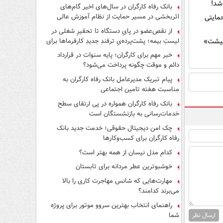
بانک رفاه کارگران در سال‌های اخیر گام‌های
اثربخشی در مسیر حمایت از نظام آموزش عالی
مایتی
برداشته است
از نقص‌عضو در پایِ دستگاه تا تحقیرِ شغلی در
لیستِ بیمه؛ پشت‌پرده‌یِ ترفندِ جدیدِ کارفرماها برای
معیشت»
فرار از قانون چیست؟
خبر مهم برای کارگران؛ پایه سنوات در قرارداد
دائم و موقت چگونه پرداخت می‌شود؟
پیام تبریک مدیرعامل بانک رفاه کارگران به
مناسبت هفته تامین اجتماعی
بانک رفاه کارگران همواره در پی ارتقای سطح
خدمات‌رسانی به بازنشستگان است
چک امن دیجیتال حقوقی؛ خدمت جدید بانک
رفاه کارگران برای کسب‌وکارها
کدام مدل نیسان از همه بهتر است؟
خوشبوترین عطر مردانه برای تابستان
مهارت‌هایی که شانس مهاجرت کاری را بالا
می‌برند کدامند؟
راهنمای انتخاب بهترین سروو موتور برای پروژه
شما
ارسال نظر