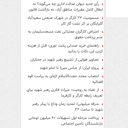
رأی جدید دیوان عدالت اداری چه می‌گوید؟ نه
ابطال کامل مقررات مناطق آزاد، نه بازگشت قانون
کار
مسمومیت ۲۲ کارگر در شهرک صنعتی سعیدآباد
گلپایگان بر اثر نشت گاز کلر
اعتراض کارگران عملیاتی نفت مسجدسلیمان به
عدم پرداخت حقوق
راهنمای خرید صندلی پشت توری؛ قبل از هزینه
کردن این نکات را بدانید
تصاویر هوایی از تشییع رهبر شهید در جمکران
پروژه ایران: از عباس میرزا تا امام شهید
انتصاب مجدد حجت‌الاسلام اژه‌ای به ریاست قوه‌
قضائیه
از تضاد به زوجیت؛ میراث فکری رهبر شهید برای
تعریف رابطه کارگر و کارفرما
بدرقه میلیونی/ تمدید زمان وداع با پیکر رهبر
شهید تا ساعت ۲۲
پرداخت مرحله اول تسهیلات ۶۰ میلیون تومانی
بازنشستگان تامین اجتماعی