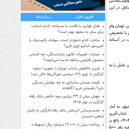
اولویت‌بخشی
اغل در این
آخرین اخبار
پربازدیدها
ت و منابع گروه بازنشستگی فولاد، اعلام کرد مبلغ ۵۰ میلیون تومان وام
هتل فولبرد یا اقامت با صبحانه؛ کدام انتخاب
برای سفر به مشهد بهتر است؟
ن اقدام با تخصیص
هدف در آستانه
ساخت کدام دشوارتر است، موشک بالیستیک یا
کمپرسور اسکرو اویل فری؟
جزئیات تغییرات قانون بازنشستگی؛ چه کسانی
مشمول افزایش سابقه خدمت می‌شوند؟
 عامل را به
فریبِ «کاهش شتاب تورم» را نخورید؛ سفره
کارگران با تورم ۱۲۸ درصدی خوراکی‌ها خالی شد!
قیمت صندلی ماساژور به چه عواملی بستگی
دارد؟ راهنمای خرید آگاهانه
جهش بیش از ۳۳ برابری سود خالص بانک رفاه
کارگران در بهار ۱۴۰۵
وق، به آمار
خدمت‌رسانی اثربخش بانک رفاه کارگران به زائران
 شتاب‌گیری
اربعین حسینی
حمایت‌های معیشتی گروه فولاد صورت می‌گیرد؛ به طوری که در بازه زمانی شهریور تا ۱۶ آذر ۱۴۰۴، بالغ بر
پرداخت بیش از ۱۲,۰۰۰ میلیارد ریال تسهیلات
۴۴۰۰ میلیارد ریال (معادل ۴۴۰ میلیارد تومان) تسهیلات قرض‌الحسنه در قالب ۸۸۰۰ فقره وام ۵۰۰