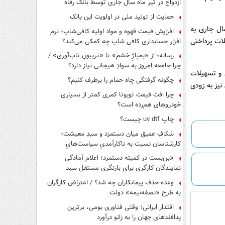
ازدواج در تیر ماه سال جاری توسط بانک رفاه
کارگران
حمایت از تولید ملی در اولویت این بانک
ال جاری به
افزایش قیمت قهوه و مواد اولیه کافی‌شاپ؛ نرم
لات پرداختی
افزار حسابداری کافی شاپ چه کمکی می‌کند؟
رسانه؛ از «پمپاژِ خشم» تا «تریبونِ تاب‌آوری» /
چرا جامعه امروز به سوادِ هیجانی نیاز دارد؟
 و تسهیلات
چگونه گرفتگی چاه حمام را برطرف کنیم؟
نیز به زودی
چرا افت قیمت تویوتا کمری کمتر از بسیاری
خودروهای هم‌رده است؟
چاپ uv dtf چیست؟
شکافِ عمیق میان دستمزد و سبدِ معیشت؛
کارشناسان نسبت به ناکارآمدیِ سیاست‌هایِ
حمایتی هشدار دادند
«بن‌بست در کمیته دستمزد؛ اعلام آمادگی
نمایندگان کارگری برای بازنگری مستقل سبد
معیشت»
وعده حذف پیمانکاران چه شد؟ / اعتراض کارگران
به طرح «نصفه‌نیمه» دولت
اقتدار ایرانی؛ وقتی فناوری بومی، برترین
پدافندهای جهان را به زانو درآورد