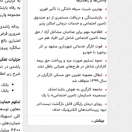
به گزارش کار
چالش‌ها و راهکارها
به رفاه باز
بهترین شربت سرفه خانگی با تأثیر فوری
مجموعه واریز
بازنشستگی و دریافت مستمری از دو صندوق
تامین اجتماعی و خدمات درمانی امکان پذیر
است ؟
اطلاعیه مهم برای صاحبان مشاغل آزاد / حق
بیمه تامین اجتماعی شامل این افراد هم می
شود
فوت کارگر خدماتی شهرداری مشهد بر اثر
سالگرد پیرو
برخورد با خودرو
جزئیات تفکی
نحوه تسلیم صورت مزد و پرداخت حق بیمه
راشدی در تشر
کارکنان شاغل در طرح‌های عمرانی باطل نشد
شرح زیر اعلا
ابطال مصوبه تعیین حق مسکن کارگران در
سال ۱۳۹۹ متوقف شد
بانک رفاه کارگران
جامعه کارگری به هوش باشد/حذف
بانک ملی ایران: ۰۰
نسنجیده «سازمان تامین اجتماعی» با یک
تفاهم نامه!
تداوم حمایت‌ه
رویای درمان رایگان قابل بازگشت نیست/در
معاون توسعه 
نبود زیرساخت‌های الکترونیک حذف
دفترچه‌های بیمه اشتباه مضاعف است
کلی تسهیلات
بیشتر...