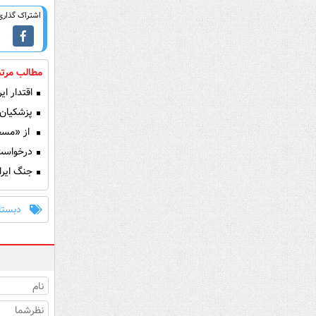
اشتراک گذاری 
مطالب مرتب
اقتدار ای
پزشکیان:
از «مسجد
درخواست ق
جنگ ایران
دبستا