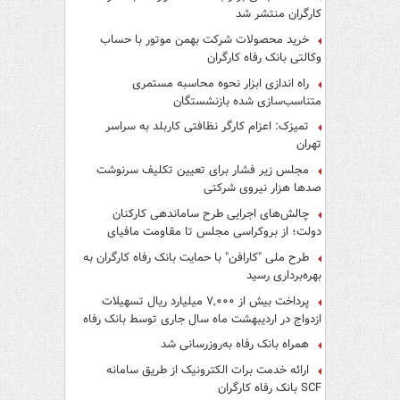
کارگران منتشر شد
خرید محصولات شرکت بهمن موتور با حساب
وکالتی بانک رفاه کارگران
راه اندازی ابزار نحوه محاسبه مستمری
متناسب‌سازی شده بازنشستگان
تمیزک: اعزام کارگر نظافتی کاربلد به سراسر
تهران
مجلس زیر فشار برای تعیین تکلیف سرنوشت
صدها هزار نیروی شرکتی
چالش‌های اجرایی طرح ساماندهی کارکنان
دولت؛ از بروکراسی مجلس تا مقاومت مافیای
واسطه‌گری
طرح ملی "کارافن" با حمایت بانک رفاه کارگران به
بهره‌برداری رسید
پرداخت بیش از ۷,۰۰۰ میلیارد ریال تسهیلات
ازدواج در اردیبهشت ماه سال جاری توسط بانک رفاه
کارگران
همراه بانک رفاه به‌روزرسانی شد
ارائه خدمت برات الکترونیک از طریق سامانه
SCF بانک رفاه کارگران