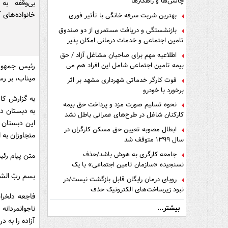
چالش‌ها و راهکارها
بی‌وقفه ب
خانواده‌های آ
بهترین شربت سرفه خانگی با تأثیر فوری
بازنشستگی و دریافت مستمری از دو صندوق
تامین اجتماعی و خدمات درمانی امکان پذیر
است ؟
اطلاعیه مهم برای صاحبان مشاغل آزاد / حق
بیمه تامین اجتماعی شامل این افراد هم می
رئیس جمهور 
شود
میناب، بر رس
فوت کارگر خدماتی شهرداری مشهد بر اثر
برخورد با خودرو
به گزارش کار
نحوه تسلیم صورت مزد و پرداخت حق بیمه
به دبستان دخ
کارکنان شاغل در طرح‌های عمرانی باطل نشد
این دبستان 
ابطال مصوبه تعیین حق مسکن کارگران در
متجاوزان به 
سال ۱۳۹۹ متوقف شد
جامعه کارگری به هوش باشد/حذف
متن پیام رئ
نسنجیده «سازمان تامین اجتماعی» با یک
تفاهم نامه!
بسم ربّ الش
رویای درمان رایگان قابل بازگشت نیست/در
نبود زیرساخت‌های الکترونیک حذف
فاجعه دلخر
دفترچه‌های بیمه اشتباه مضاعف است
بیشتر...
ناجوانمردانه
آزاده را به در