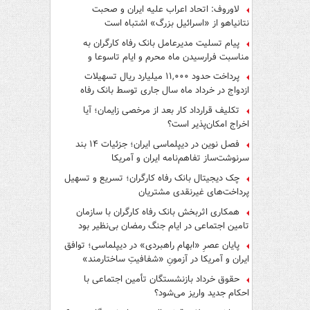
لاوروف: اتحاد اعراب علیه ایران و صحبت
نتانیاهو از «اسرائیل بزرگ» اشتباه است
پیام تسلیت مدیرعامل بانک رفاه کارگران به
مناسبت فرارسیدن ماه محرم و ایام تاسوعا و
عاشورای حسینی
پرداخت حدود ۱۱,۰۰۰ میلیارد ریال تسهیلات
ازدواج در خرداد ماه سال جاری توسط بانک رفاه
کارگران
تکلیف قرارداد کار بعد از مرخصی زایمان؛ آیا
اخراج امکان‌پذیر است؟
فصل نوین در دیپلماسی ایران؛ جزئیات ۱۴ بند
سرنوشت‌ساز تفاهم‌نامه ایران و آمریکا
چک دیجیتال بانک رفاه کارگران؛ تسریع و تسهیل
پرداخت‌های غیرنقدی مشتریان
همکاری اثربخش بانک رفاه کارگران با سازمان
تامین اجتماعی در ایام جنگ رمضان بی‌نظیر بود
پایان عصرِ «ابهام راهبردی» در دیپلماسی؛ توافق
ایران و آمریکا در آزمونِ «شفافیتِ ساختارمند»
حقوق خرداد بازنشستگان تأمین اجتماعی با
احکام جدید واریز می‌شود؟