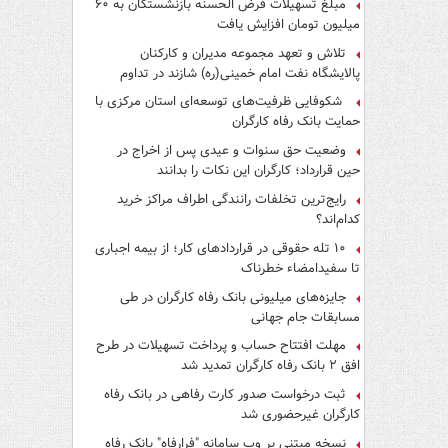
مبلغ تسهیلات قرض الحسنه بازنشستگان به ۶۰
میلیون تومان افزایش یافت
تلاش و تعهد مجموعه مدیران و کارکنان
پالایشگاه نفت امام خمینی(ره) شازند در تداوم
تولید در ایام جنگ رمضان، شایسته قدردانی است
شکوفایی ظرفیت‌های توسعه‌ای استان مرکزی با
حمایت بانک رفاه کارگران
وضعیت حق سنوات و عیدی پس از اخراج در
حین قرارداد؛ کارگران این نکات را بدانند
رایج‌ترین تخلفات رانندگی اطراف مراکز خرید
کدام‌اند؟
۱۰ تله حقوقی در قراردادهای کار؛ از بیمه اجباری
تا سفیدامضاء خطرناک
جایزه‌های میلیونی بانک رفاه کارگران در طی
مسابقات جام جهانی
مهلت افتتاح حساب و پرداخت تسهیلات در طرح
افق ۲ بانک رفاه کارگران تمدید شد
ثبت درخواست صدور کارت رفاهی در بانک رفاه
کارگران غیرحضوری شد
نسخه مبتنی بر وب سامانه "فرارفاه" بانک رفاه