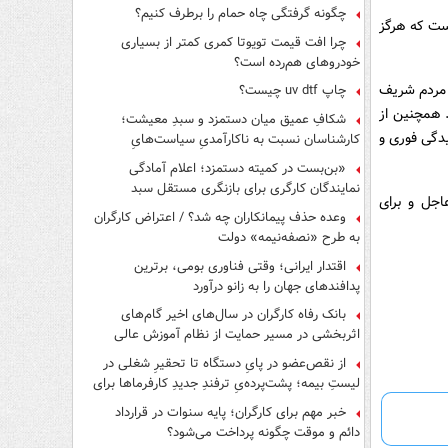
چگونه گرفتگی چاه حمام را برطرف کنیم؟
است که هرگز
چرا افت قیمت تویوتا کمری کمتر از بسیاری
خودروهای هم‌رده است؟
، مردم شریف
چاپ uv dtf چیست؟
 همچنین از
شکافِ عمیق میان دستمزد و سبدِ معیشت؛
یدگی فوری و
کارشناسان نسبت به ناکارآمدیِ سیاست‌هایِ
حمایتی هشدار دادند
«بن‌بست در کمیته دستمزد؛ اعلام آمادگی
نمایندگان کارگری برای بازنگری مستقل سبد
اجل و برای
معیشت»
وعده حذف پیمانکاران چه شد؟ / اعتراض کارگران
به طرح «نصفه‌نیمه» دولت
اقتدار ایرانی؛ وقتی فناوری بومی، برترین
پدافندهای جهان را به زانو درآورد
بانک رفاه کارگران در سال‌های اخیر گام‌های
اثربخشی در مسیر حمایت از نظام آموزش عالی
برداشته است
از نقص‌عضو در پایِ دستگاه تا تحقیرِ شغلی در
لیستِ بیمه؛ پشت‌پرده‌یِ ترفندِ جدیدِ کارفرماها برای
فرار از قانون چیست؟
خبر مهم برای کارگران؛ پایه سنوات در قرارداد
دائم و موقت چگونه پرداخت می‌شود؟