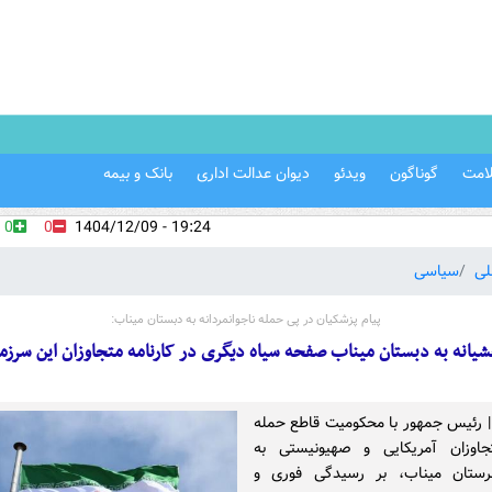
امت
گوناگون
ویدئو
دیوان عدالت اداری
بانک و بیمه
0
0
19:24 - 1404/12/09
لی
سیاسی
پیام پزشکیان در پی حمله ناجوانمردانه به دبستان میناب:
یانه به دبستان میناب صفحه سیاه دیگری در کارنامه متجاوزان این سرز
 | رئیس جمهور با محکومیت قاطع حمله
جاوزان آمریکایی و صهیونیستی به
ستان میناب، بر رسیدگی فوری و