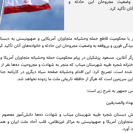
ه وضعیت مجروحان این حادثه و
نان تأکید کرد.
با محکومیت قاطع حمله وحشیانه متجاوزان آمریکایی و صهیونیستی به دبست
یدگی فوری و بی‌وقفه به وضعیت مجروحان این حادثه و خانواده‌های آنان تأکید کر
گر آنلاین، مسعود پزشکیان در پیام محکومیت حمله وحشیانه متجاوزان آمریکا و
ترانه شجره طیبه شهرستان میناب که منجر به شهادت و مجروحیت ده‌ها نفر از د
شده است، تصریح کرد: این اقدام وحشیانه صفحه سیاه دیگری در کارنامه جنای
این سرزمین است که هرگز از حافظه تاریخی ملت ما زدوده نخواهد شد.
یس جمهور به شرح زیر است:
هداء والصدیقین
اش دبستان شجره طیبه شهرستان میناب و شهادت ده‌ها دانش‌آموز معصوم د
 متجاوزان آمریکا و صهیونیستی به مراکز غیرنظامی، قلب آحاد ملت ایران و هم
د آورد.