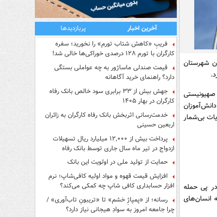
آخرین اخبار
پربازدیدها
فریبِ «کاهش شتاب تورم» را نخورید؛ سفره
کارگران با تورم ۱۲۸ درصدی خوراکی‌ها خالی شد!
ان شهرستان
قیمت صندلی ماساژور به چه عواملی بستگی
د.
دارد؟ راهنمای خرید آگاهانه
جهش بیش از ۳۳ برابری سود خالص بانک رفاه
 صهیونیستی
کارگران در بهار ۱۴۰۵
انش‌آموزان
خدمت‌رسانی اثربخش بانک رفاه کارگران به زائران
ات بی‌شمار
اربعین حسینی
پرداخت بیش از ۱۲,۰۰۰ میلیارد ریال تسهیلات
ازدواج در تیر ماه سال جاری توسط بانک رفاه
کارگران
حمایت از تولید ملی در اولویت این بانک
افزایش قیمت قهوه و مواد اولیه کافی‌شاپ؛ نرم
افزار حسابداری کافی شاپ چه کمکی می‌کند؟
ر پی حمله
ه انسان‌های
رسانه؛ از «پمپاژِ خشم» تا «تریبونِ تاب‌آوری» /
چرا جامعه امروز به سوادِ هیجانی نیاز دارد؟