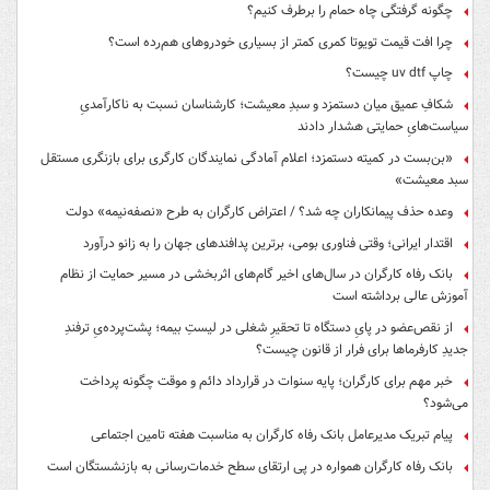
چگونه گرفتگی چاه حمام را برطرف کنیم؟
چرا افت قیمت تویوتا کمری کمتر از بسیاری خودروهای هم‌رده است؟
چاپ uv dtf چیست؟
شکافِ عمیق میان دستمزد و سبدِ معیشت؛ کارشناسان نسبت به ناکارآمدیِ
سیاست‌هایِ حمایتی هشدار دادند
«بن‌بست در کمیته دستمزد؛ اعلام آمادگی نمایندگان کارگری برای بازنگری مستقل
سبد معیشت»
وعده حذف پیمانکاران چه شد؟ / اعتراض کارگران به طرح «نصفه‌نیمه» دولت
اقتدار ایرانی؛ وقتی فناوری بومی، برترین پدافندهای جهان را به زانو درآورد
بانک رفاه کارگران در سال‌های اخیر گام‌های اثربخشی در مسیر حمایت از نظام
آموزش عالی برداشته است
از نقص‌عضو در پایِ دستگاه تا تحقیرِ شغلی در لیستِ بیمه؛ پشت‌پرده‌یِ ترفندِ
جدیدِ کارفرماها برای فرار از قانون چیست؟
خبر مهم برای کارگران؛ پایه سنوات در قرارداد دائم و موقت چگونه پرداخت
می‌شود؟
پیام تبریک مدیرعامل بانک رفاه کارگران به مناسبت هفته تامین اجتماعی
بانک رفاه کارگران همواره در پی ارتقای سطح خدمات‌رسانی به بازنشستگان است