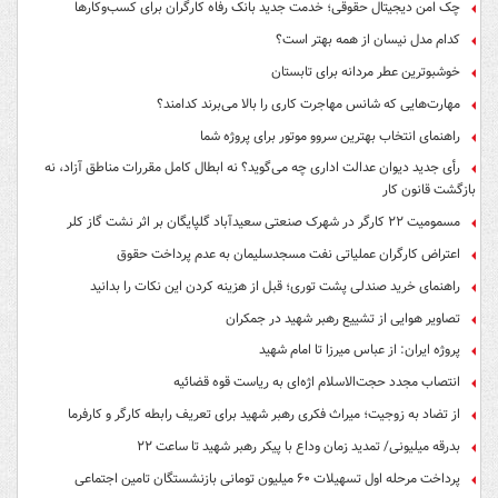
چک امن دیجیتال حقوقی؛ خدمت جدید بانک رفاه کارگران برای کسب‌وکارها
کدام مدل نیسان از همه بهتر است؟
خوشبوترین عطر مردانه برای تابستان
مهارت‌هایی که شانس مهاجرت کاری را بالا می‌برند کدامند؟
راهنمای انتخاب بهترین سروو موتور برای پروژه شما
رأی جدید دیوان عدالت اداری چه می‌گوید؟ نه ابطال کامل مقررات مناطق آزاد، نه
بازگشت قانون کار
مسمومیت ۲۲ کارگر در شهرک صنعتی سعیدآباد گلپایگان بر اثر نشت گاز کلر
اعتراض کارگران عملیاتی نفت مسجدسلیمان به عدم پرداخت حقوق
راهنمای خرید صندلی پشت توری؛ قبل از هزینه کردن این نکات را بدانید
تصاویر هوایی از تشییع رهبر شهید در جمکران
پروژه ایران: از عباس میرزا تا امام شهید
انتصاب مجدد حجت‌الاسلام اژه‌ای به ریاست قوه‌ قضائیه
از تضاد به زوجیت؛ میراث فکری رهبر شهید برای تعریف رابطه کارگر و کارفرما
بدرقه میلیونی/ تمدید زمان وداع با پیکر رهبر شهید تا ساعت ۲۲
پرداخت مرحله اول تسهیلات ۶۰ میلیون تومانی بازنشستگان تامین اجتماعی