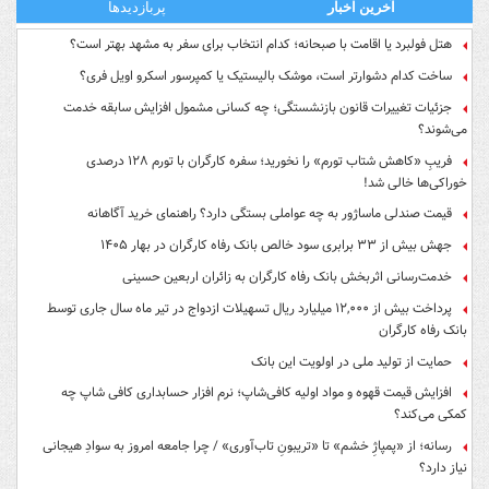
آخرین اخبار
پربازدیدها
هتل فولبرد یا اقامت با صبحانه؛ کدام انتخاب برای سفر به مشهد بهتر است؟
ساخت کدام دشوارتر است، موشک بالیستیک یا کمپرسور اسکرو اویل فری؟
جزئیات تغییرات قانون بازنشستگی؛ چه کسانی مشمول افزایش سابقه خدمت
می‌شوند؟
فریبِ «کاهش شتاب تورم» را نخورید؛ سفره کارگران با تورم ۱۲۸ درصدی
خوراکی‌ها خالی شد!
قیمت صندلی ماساژور به چه عواملی بستگی دارد؟ راهنمای خرید آگاهانه
جهش بیش از ۳۳ برابری سود خالص بانک رفاه کارگران در بهار ۱۴۰۵
خدمت‌رسانی اثربخش بانک رفاه کارگران به زائران اربعین حسینی
پرداخت بیش از ۱۲,۰۰۰ میلیارد ریال تسهیلات ازدواج در تیر ماه سال جاری توسط
بانک رفاه کارگران
حمایت از تولید ملی در اولویت این بانک
افزایش قیمت قهوه و مواد اولیه کافی‌شاپ؛ نرم افزار حسابداری کافی شاپ چه
کمکی می‌کند؟
رسانه؛ از «پمپاژِ خشم» تا «تریبونِ تاب‌آوری» / چرا جامعه امروز به سوادِ هیجانی
نیاز دارد؟