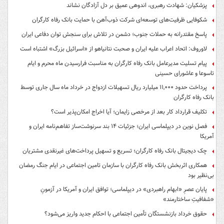
پزشکیان: شهادت رهبری، اندوهی عمیق بر دل آزادگان نشاند
شکوفایی ظرفیت‌های توسعه‌ای شرکت ذوب‌آهن با حمایت‌ بانک رفاه کارگران
پاسخ مقتدرانه به حملات جنوب؛ دشمن در تلاش برای سنجش توان دفاعی ایران
لاوروف: اتحاد اعراب علیه ایران و صحبت نتانیاهو از «اسرائیل بزرگ» اشتباه است
پیام تسلیت مدیرعامل بانک رفاه کارگران به مناسبت فرارسیدن ماه محرم و ایام
تاسوعا و عاشورای حسینی
پرداخت حدود ۱۱,۰۰۰ میلیارد ریال تسهیلات ازدواج در خرداد ماه سال جاری توسط
بانک رفاه کارگران
تکلیف قرارداد کار بعد از مرخصی زایمان؛ آیا اخراج امکان‌پذیر است؟
فصل نوین در دیپلماسی ایران؛ جزئیات ۱۴ بند سرنوشت‌ساز تفاهم‌نامه ایران و
آمریکا
چک دیجیتال بانک رفاه کارگران؛ تسریع و تسهیل پرداخت‌های غیرنقدی مشتریان
همکاری اثربخش بانک رفاه کارگران با سازمان تامین اجتماعی در ایام جنگ رمضان
بی‌نظیر بود
پایان عصرِ «ابهام راهبردی» در دیپلماسی؛ توافق ایران و آمریکا در آزمونِ
«شفافیتِ ساختارمند»
حقوق خرداد بازنشستگان تأمین اجتماعی با احکام جدید واریز می‌شود؟