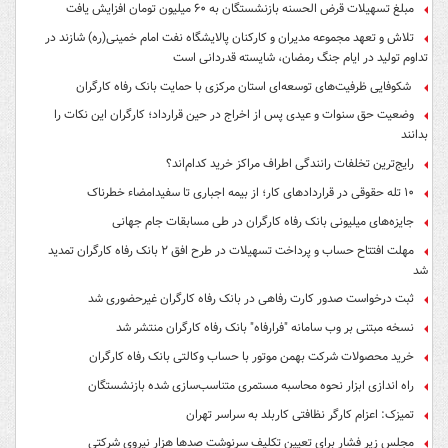
مبلغ تسهیلات قرض الحسنه بازنشستگان به ۶۰ میلیون تومان افزایش یافت
تلاش و تعهد مجموعه مدیران و کارکنان پالایشگاه نفت امام خمینی(ره) شازند در
تداوم تولید در ایام جنگ رمضان، شایسته قدردانی است
شکوفایی ظرفیت‌های توسعه‌ای استان مرکزی با حمایت بانک رفاه کارگران
وضعیت حق سنوات و عیدی پس از اخراج در حین قرارداد؛ کارگران این نکات را
بدانند
رایج‌ترین تخلفات رانندگی اطراف مراکز خرید کدام‌اند؟
۱۰ تله حقوقی در قراردادهای کار؛ از بیمه اجباری تا سفیدامضاء خطرناک
جایزه‌های میلیونی بانک رفاه کارگران در طی مسابقات جام جهانی
مهلت افتتاح حساب و پرداخت تسهیلات در طرح افق ۲ بانک رفاه کارگران تمدید
شد
ثبت درخواست صدور کارت رفاهی در بانک رفاه کارگران غیرحضوری شد
نسخه مبتنی بر وب سامانه "فرارفاه" بانک رفاه کارگران منتشر شد
خرید محصولات شرکت بهمن موتور با حساب وکالتی بانک رفاه کارگران
راه اندازی ابزار نحوه محاسبه مستمری متناسب‌سازی شده بازنشستگان
تمیزک: اعزام کارگر نظافتی کاربلد به سراسر تهران
مجلس زیر فشار برای تعیین تکلیف سرنوشت صدها هزار نیروی شرکتی