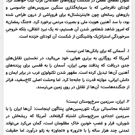
عنوان نقطه‌ی عطفی در شکست پروژه‌های اطلاعاتی غرب ثبت خواهند کرد.
کودتای نافرجامی که با سرمایه‌گذاری سنگین سرویس‌های جاسوسی و
بازوهای رسانه‌ای چون «اینترنشنال» برای فروپاشی از درون طراحی شده
بود، با سد آهنین هویت ملی و بصیرت مردمی برخورد کرد. «جنگ رمضان»
که امروز شاهد شعله‌ور شدن آن هستیم، نه یک نبرد اتفاقی، بلکه خروجیِ
سرخوردگیِ استراتژیک واشینگتن از شکست آن کودتای خزنده است.
۱. آسمانی که برای یانکی‌ها امن نیست
آمریکا که روزگاری به برتری هوایی خود می‌بالید، در نخستین تقابل‌های
جدی دریافت که پدافند بومی ایران، آسمان را به قفسی برای پرنده‌های
آهنین آن‌ها تبدیل کرده است. مقهور شدن تکنولوژی غرب در برابر ایمان و
دانش ایرانی، موازنه قدرت را جابه‌جا کرد. اما وحشت اصلی کاخ‌سفید، فراتر
از جنگنده‌هاست؛ آن‌ها از تقابل در روی زمین می‌ترسند.
۲. ایران، سرزمین سرخ‌پوستان نیست!
اشتباه محاسباتی بزرگ تئوریسین‌های پنتاگون اینجاست: آن‌ها ایران را با
سرزمین اجدادی سرخ‌پوستان اشتباه گرفته‌اند. آمریکا که ریشه‌اش در
شورش، فرار و غصبِ خونینِ خاکِ مظلومان است، گمان می‌کرد می‌تواند
تمدنی چند هزار ساله را با «ترور» و «تجاوز» به زانو درآورد. اما حقیقت