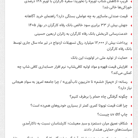
فریبِ «کاهش شتاب تورم» را نخورید؛ سفره کارگران با تورم ۱۲۸ درصدی
خوراکی‌ها خالی شد!
قیمت صندلی ماساژور به چه عواملی بستگی دارد؟ راهنمای خرید آگاهانه
جهش بیش از ۳۳ برابری سود خالص بانک رفاه کارگران در بهار ۱۴۰۵
خدمت‌رسانی اثربخش بانک رفاه کارگران به زائران اربعین حسینی
پرداخت بیش از ۱۲,۰۰۰ میلیارد ریال تسهیلات ازدواج در تیر ماه سال جاری توسط
بانک رفاه کارگران
حمایت از تولید ملی در اولویت این بانک
افزایش قیمت قهوه و مواد اولیه کافی‌شاپ؛ نرم افزار حسابداری کافی شاپ چه
کمکی می‌کند؟
رسانه؛ از «پمپاژِ خشم» تا «تریبونِ تاب‌آوری» / چرا جامعه امروز به سوادِ هیجانی
نیاز دارد؟
چگونه گرفتگی چاه حمام را برطرف کنیم؟
چرا افت قیمت تویوتا کمری کمتر از بسیاری خودروهای هم‌رده است؟
چاپ uv dtf چیست؟
شکافِ عمیق میان دستمزد و سبدِ معیشت؛ کارشناسان نسبت به ناکارآمدیِ
سیاست‌هایِ حمایتی هشدار دادند