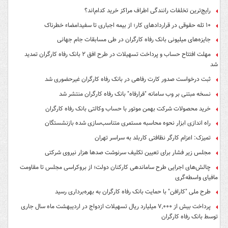
رایج‌ترین تخلفات رانندگی اطراف مراکز خرید کدام‌اند؟
۱۰ تله حقوقی در قراردادهای کار؛ از بیمه اجباری تا سفیدامضاء خطرناک
جایزه‌های میلیونی بانک رفاه کارگران در طی مسابقات جام جهانی
مهلت افتتاح حساب و پرداخت تسهیلات در طرح افق ۲ بانک رفاه کارگران تمدید
شد
ثبت درخواست صدور کارت رفاهی در بانک رفاه کارگران غیرحضوری شد
نسخه مبتنی بر وب سامانه "فرارفاه" بانک رفاه کارگران منتشر شد
خرید محصولات شرکت بهمن موتور با حساب وکالتی بانک رفاه کارگران
راه اندازی ابزار نحوه محاسبه مستمری متناسب‌سازی شده بازنشستگان
تمیزک: اعزام کارگر نظافتی کاربلد به سراسر تهران
مجلس زیر فشار برای تعیین تکلیف سرنوشت صدها هزار نیروی شرکتی
چالش‌های اجرایی طرح ساماندهی کارکنان دولت؛ از بروکراسی مجلس تا مقاومت
مافیای واسطه‌گری
طرح ملی "کارافن" با حمایت بانک رفاه کارگران به بهره‌برداری رسید
پرداخت بیش از ۷,۰۰۰ میلیارد ریال تسهیلات ازدواج در اردیبهشت ماه سال جاری
توسط بانک رفاه کارگران