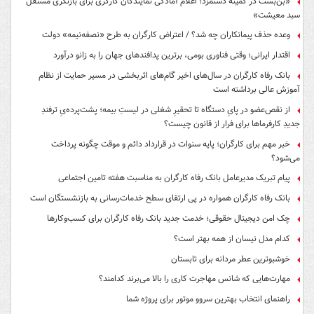
«بن‌بست در کمیته دستمزد؛ اعلام آمادگی نمایندگان کارگری برای بازنگری مستقل
سبد معیشت»
وعده حذف پیمانکاران چه شد؟ / اعتراض کارگران به طرح «نصفه‌نیمه» دولت
اقتدار ایرانی؛ وقتی فناوری بومی، برترین پدافندهای جهان را به زانو درآورد
بانک رفاه کارگران در سال‌های اخیر گام‌های اثربخشی در مسیر حمایت از نظام
آموزش عالی برداشته است
از نقص‌عضو در پایِ دستگاه تا تحقیرِ شغلی در لیستِ بیمه؛ پشت‌پرده‌یِ ترفندِ
جدیدِ کارفرماها برای فرار از قانون چیست؟
خبر مهم برای کارگران؛ پایه سنوات در قرارداد دائم و موقت چگونه پرداخت
می‌شود؟
پیام تبریک مدیرعامل بانک رفاه کارگران به مناسبت هفته تامین اجتماعی
بانک رفاه کارگران همواره در پی ارتقای سطح خدمات‌رسانی به بازنشستگان است
چک امن دیجیتال حقوقی؛ خدمت جدید بانک رفاه کارگران برای کسب‌وکارها
کدام مدل نیسان از همه بهتر است؟
خوشبوترین عطر مردانه برای تابستان
مهارت‌هایی که شانس مهاجرت کاری را بالا می‌برند کدامند؟
راهنمای انتخاب بهترین سروو موتور برای پروژه شما