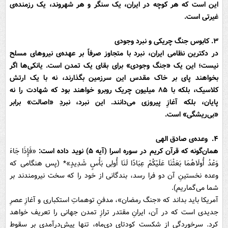
این است که هر کوچه در ایران، یک سنگر و هر شهروند، یک رزمنده‌ی
غیرتی است.
۳. کابوس جنگ چریکی و نبرد وجودی
در دکترین نظامی ایران، نبرد با متجاوز صرفاً بر عهده‌ی نیروهای مسلح
نیست؛ این یک «جنگ وجودی» برای بقای یک تمدن است. یانکی‌ها اگر
بخواهند پای بر خاک مقدس این سرزمین بگذارند، نه با یک ارتش
کلاسیک، بلکه با ۸۵ میلیون چریک روبرو خواهند بود که شهادت را نه
پایان، بلکه آغازِ پیروزی می‌دانند. این نبرد، نبردِ «اصالت» برابر
«بی‌ریشگی» است.
۴. وعده‌ی صادق الهی
همان‌گونه که قرآن کریم در سوره اسرا (آیه ۵) نوید داده است:
«فَإِذَا جَاءَ
وَعْدُ أُولَاهُمَا بَعَثْنَا عَلَیْکُمْ عِبَادًا لَنَا أُولِی بَأْسٍ شَدِیدٍ»* (پس هنگامی که
وعده نخستینِ آن دو فرا رسد، بندگانی از خود را که سخت نیرومندند بر
شما می‌گماریم).
آمریکا باید بداند که «جنگ رمضان»، مدفنِ توهماتِ استکباری و آغازِ عصرِ
جدیدی است که در آن، ایرانِ مقتدر ترازِ تمدن جهانی را تعریف خواهد
کرد. سرخوردگی از شکست کودتای دی‌ماه، تنها پیش‌درآمدی بر سقوط