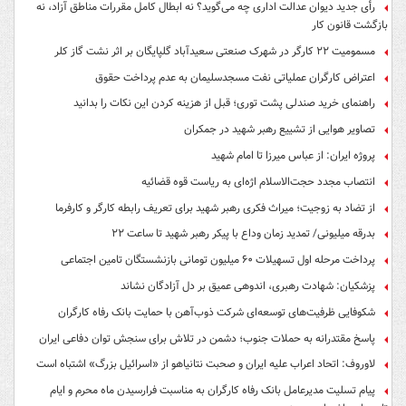
رأی جدید دیوان عدالت اداری چه می‌گوید؟ نه ابطال کامل مقررات مناطق آزاد، نه
بازگشت قانون کار
مسمومیت ۲۲ کارگر در شهرک صنعتی سعیدآباد گلپایگان بر اثر نشت گاز کلر
اعتراض کارگران عملیاتی نفت مسجدسلیمان به عدم پرداخت حقوق
راهنمای خرید صندلی پشت توری؛ قبل از هزینه کردن این نکات را بدانید
تصاویر هوایی از تشییع رهبر شهید در جمکران
پروژه ایران: از عباس میرزا تا امام شهید
انتصاب مجدد حجت‌الاسلام اژه‌ای به ریاست قوه‌ قضائیه
از تضاد به زوجیت؛ میراث فکری رهبر شهید برای تعریف رابطه کارگر و کارفرما
بدرقه میلیونی/ تمدید زمان وداع با پیکر رهبر شهید تا ساعت ۲۲
پرداخت مرحله اول تسهیلات ۶۰ میلیون تومانی بازنشستگان تامین اجتماعی
پزشکیان: شهادت رهبری، اندوهی عمیق بر دل آزادگان نشاند
شکوفایی ظرفیت‌های توسعه‌ای شرکت ذوب‌آهن با حمایت‌ بانک رفاه کارگران
پاسخ مقتدرانه به حملات جنوب؛ دشمن در تلاش برای سنجش توان دفاعی ایران
لاوروف: اتحاد اعراب علیه ایران و صحبت نتانیاهو از «اسرائیل بزرگ» اشتباه است
پیام تسلیت مدیرعامل بانک رفاه کارگران به مناسبت فرارسیدن ماه محرم و ایام