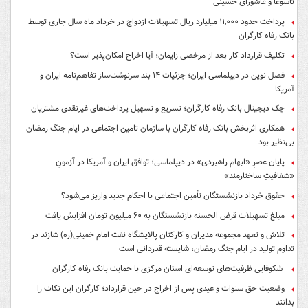
تاسوعا و عاشورای حسینی
پرداخت حدود ۱۱,۰۰۰ میلیارد ریال تسهیلات ازدواج در خرداد ماه سال جاری توسط
بانک رفاه کارگران
تکلیف قرارداد کار بعد از مرخصی زایمان؛ آیا اخراج امکان‌پذیر است؟
فصل نوین در دیپلماسی ایران؛ جزئیات ۱۴ بند سرنوشت‌ساز تفاهم‌نامه ایران و
آمریکا
چک دیجیتال بانک رفاه کارگران؛ تسریع و تسهیل پرداخت‌های غیرنقدی مشتریان
همکاری اثربخش بانک رفاه کارگران با سازمان تامین اجتماعی در ایام جنگ رمضان
بی‌نظیر بود
پایان عصرِ «ابهام راهبردی» در دیپلماسی؛ توافق ایران و آمریکا در آزمونِ
«شفافیتِ ساختارمند»
حقوق خرداد بازنشستگان تأمین اجتماعی با احکام جدید واریز می‌شود؟
مبلغ تسهیلات قرض الحسنه بازنشستگان به ۶۰ میلیون تومان افزایش یافت
تلاش و تعهد مجموعه مدیران و کارکنان پالایشگاه نفت امام خمینی(ره) شازند در
تداوم تولید در ایام جنگ رمضان، شایسته قدردانی است
شکوفایی ظرفیت‌های توسعه‌ای استان مرکزی با حمایت بانک رفاه کارگران
وضعیت حق سنوات و عیدی پس از اخراج در حین قرارداد؛ کارگران این نکات را
بدانند