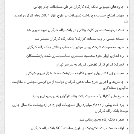
جایزه‌های میلیونی بانک رفاه کارگران در طی مسابقات جام جهانی
مهلت افتتاح حساب و پرداخت تسهیلات در طرح افق ۲ بانک رفاه کارگران تمدید
شد
ثبت درخواست صدور کارت رفاهی در بانک رفاه کارگران غیرحضوری شد
نسخه مبتنی بر وب سامانه "فرارفاه" بانک رفاه کارگران منتشر شد
خرید محصولات شرکت بهمن موتور با حساب وکالتی بانک رفاه کارگران
راه اندازی ابزار نحوه محاسبه مستمری متناسب‌سازی شده بازنشستگان
تمیزک: اعزام کارگر نظافتی کاربلد به سراسر تهران
مجلس زیر فشار برای تعیین تکلیف سرنوشت صدها هزار نیروی شرکتی
چالش‌های اجرایی طرح ساماندهی کارکنان دولت؛ از بروکراسی مجلس تا مقاومت
مافیای واسطه‌گری
طرح ملی "کارافن" با حمایت بانک رفاه کارگران به بهره‌برداری رسید
پرداخت بیش از ۷,۰۰۰ میلیارد ریال تسهیلات ازدواج در اردیبهشت ماه سال جاری
توسط بانک رفاه کارگران
همراه بانک رفاه به‌روزرسانی شد
ارائه خدمت برات الکترونیک از طریق سامانه SCF بانک رفاه کارگران