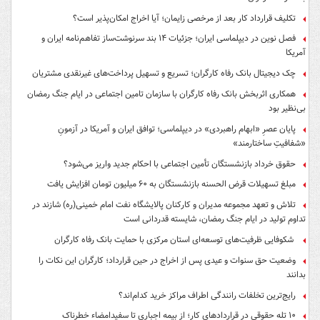
تکلیف قرارداد کار بعد از مرخصی زایمان؛ آیا اخراج امکان‌پذیر است؟
فصل نوین در دیپلماسی ایران؛ جزئیات ۱۴ بند سرنوشت‌ساز تفاهم‌نامه ایران و
آمریکا
چک دیجیتال بانک رفاه کارگران؛ تسریع و تسهیل پرداخت‌های غیرنقدی مشتریان
همکاری اثربخش بانک رفاه کارگران با سازمان تامین اجتماعی در ایام جنگ رمضان
بی‌نظیر بود
پایان عصرِ «ابهام راهبردی» در دیپلماسی؛ توافق ایران و آمریکا در آزمونِ
«شفافیتِ ساختارمند»
حقوق خرداد بازنشستگان تأمین اجتماعی با احکام جدید واریز می‌شود؟
مبلغ تسهیلات قرض الحسنه بازنشستگان به ۶۰ میلیون تومان افزایش یافت
تلاش و تعهد مجموعه مدیران و کارکنان پالایشگاه نفت امام خمینی(ره) شازند در
تداوم تولید در ایام جنگ رمضان، شایسته قدردانی است
شکوفایی ظرفیت‌های توسعه‌ای استان مرکزی با حمایت بانک رفاه کارگران
وضعیت حق سنوات و عیدی پس از اخراج در حین قرارداد؛ کارگران این نکات را
بدانند
رایج‌ترین تخلفات رانندگی اطراف مراکز خرید کدام‌اند؟
۱۰ تله حقوقی در قراردادهای کار؛ از بیمه اجباری تا سفیدامضاء خطرناک