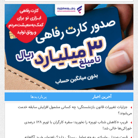
آخرین اخبار
پربازدیدها
جزئیات تغییرات قانون بازنشستگی؛ چه کسانی مشمول افزایش سابقه خدمت
می‌شوند؟
فریبِ «کاهش شتاب تورم» را نخورید؛ سفره کارگران با تورم ۱۲۸ درصدی
خوراکی‌ها خالی شد!
قیمت صندلی ماساژور به چه عواملی بستگی دارد؟ راهنمای خرید آگاهانه