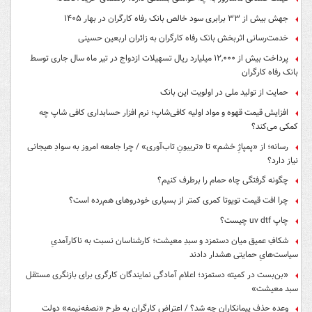
جهش بیش از ۳۳ برابری سود خالص بانک رفاه کارگران در بهار ۱۴۰۵
خدمت‌رسانی اثربخش بانک رفاه کارگران به زائران اربعین حسینی
پرداخت بیش از ۱۲,۰۰۰ میلیارد ریال تسهیلات ازدواج در تیر ماه سال جاری توسط
بانک رفاه کارگران
حمایت از تولید ملی در اولویت این بانک
افزایش قیمت قهوه و مواد اولیه کافی‌شاپ؛ نرم افزار حسابداری کافی شاپ چه
کمکی می‌کند؟
رسانه؛ از «پمپاژِ خشم» تا «تریبونِ تاب‌آوری» / چرا جامعه امروز به سوادِ هیجانی
نیاز دارد؟
چگونه گرفتگی چاه حمام را برطرف کنیم؟
چرا افت قیمت تویوتا کمری کمتر از بسیاری خودروهای هم‌رده است؟
چاپ uv dtf چیست؟
شکافِ عمیق میان دستمزد و سبدِ معیشت؛ کارشناسان نسبت به ناکارآمدیِ
سیاست‌هایِ حمایتی هشدار دادند
«بن‌بست در کمیته دستمزد؛ اعلام آمادگی نمایندگان کارگری برای بازنگری مستقل
سبد معیشت»
وعده حذف پیمانکاران چه شد؟ / اعتراض کارگران به طرح «نصفه‌نیمه» دولت