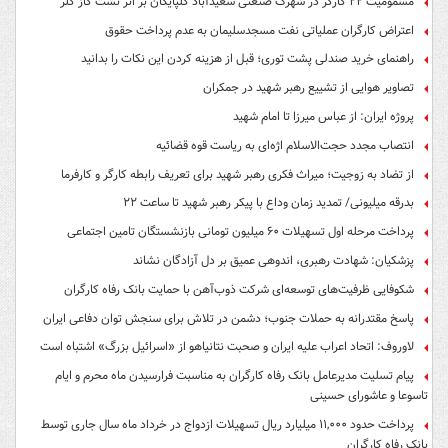
مسمومیت ۲۲ کارگر در شهرک صنعتی سعیدآباد گلپایگان بر اثر نشت گاز کلر
اعتراض کارگران عملیاتی نفت مسجدسلیمان به عدم پرداخت حقوق
راهنمای خرید صندلی پشت توری؛ قبل از هزینه کردن این نکات را بدانید
تصاویر هوایی از تشییع رهبر شهید در جمکران
پروژه ایران: از عباس میرزا تا امام شهید
انتصاب مجدد حجت‌الاسلام اژه‌ای به ریاست قوه‌ قضائیه
از تضاد به زوجیت؛ میراث فکری رهبر شهید برای تعریف رابطه کارگر و کارفرما
بدرقه میلیونی/ تمدید زمان وداع با پیکر رهبر شهید تا ساعت ۲۲
پرداخت مرحله اول تسهیلات ۶۰ میلیون تومانی بازنشستگان تامین اجتماعی
پزشکیان: شهادت رهبری، اندوهی عمیق بر دل آزادگان نشاند
شکوفایی ظرفیت‌های توسعه‌ای شرکت ذوب‌آهن با حمایت‌ بانک رفاه کارگران
پاسخ مقتدرانه به حملات جنوب؛ دشمن در تلاش برای سنجش توان دفاعی ایران
لاوروف: اتحاد اعراب علیه ایران و صحبت نتانیاهو از «اسرائیل بزرگ» اشتباه است
پیام تسلیت مدیرعامل بانک رفاه کارگران به مناسبت فرارسیدن ماه محرم و ایام
تاسوعا و عاشورای حسینی
پرداخت حدود ۱۱,۰۰۰ میلیارد ریال تسهیلات ازدواج در خرداد ماه سال جاری توسط
بانک رفاه کارگران