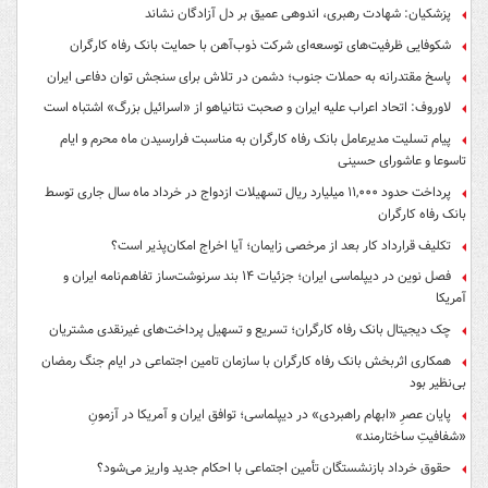
پزشکیان: شهادت رهبری، اندوهی عمیق بر دل آزادگان نشاند
شکوفایی ظرفیت‌های توسعه‌ای شرکت ذوب‌آهن با حمایت‌ بانک رفاه کارگران
پاسخ مقتدرانه به حملات جنوب؛ دشمن در تلاش برای سنجش توان دفاعی ایران
لاوروف: اتحاد اعراب علیه ایران و صحبت نتانیاهو از «اسرائیل بزرگ» اشتباه است
پیام تسلیت مدیرعامل بانک رفاه کارگران به مناسبت فرارسیدن ماه محرم و ایام
تاسوعا و عاشورای حسینی
پرداخت حدود ۱۱,۰۰۰ میلیارد ریال تسهیلات ازدواج در خرداد ماه سال جاری توسط
بانک رفاه کارگران
تکلیف قرارداد کار بعد از مرخصی زایمان؛ آیا اخراج امکان‌پذیر است؟
فصل نوین در دیپلماسی ایران؛ جزئیات ۱۴ بند سرنوشت‌ساز تفاهم‌نامه ایران و
آمریکا
چک دیجیتال بانک رفاه کارگران؛ تسریع و تسهیل پرداخت‌های غیرنقدی مشتریان
همکاری اثربخش بانک رفاه کارگران با سازمان تامین اجتماعی در ایام جنگ رمضان
بی‌نظیر بود
پایان عصرِ «ابهام راهبردی» در دیپلماسی؛ توافق ایران و آمریکا در آزمونِ
«شفافیتِ ساختارمند»
حقوق خرداد بازنشستگان تأمین اجتماعی با احکام جدید واریز می‌شود؟