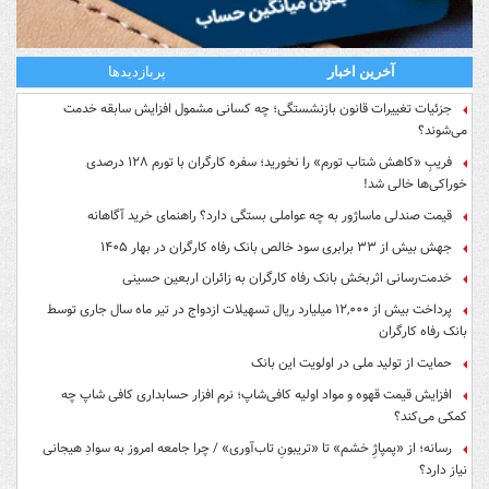
آخرین اخبار
پربازدیدها
جزئیات تغییرات قانون بازنشستگی؛ چه کسانی مشمول افزایش سابقه خدمت
می‌شوند؟
فریبِ «کاهش شتاب تورم» را نخورید؛ سفره کارگران با تورم ۱۲۸ درصدی
خوراکی‌ها خالی شد!
قیمت صندلی ماساژور به چه عواملی بستگی دارد؟ راهنمای خرید آگاهانه
جهش بیش از ۳۳ برابری سود خالص بانک رفاه کارگران در بهار ۱۴۰۵
خدمت‌رسانی اثربخش بانک رفاه کارگران به زائران اربعین حسینی
پرداخت بیش از ۱۲,۰۰۰ میلیارد ریال تسهیلات ازدواج در تیر ماه سال جاری توسط
بانک رفاه کارگران
حمایت از تولید ملی در اولویت این بانک
افزایش قیمت قهوه و مواد اولیه کافی‌شاپ؛ نرم افزار حسابداری کافی شاپ چه
کمکی می‌کند؟
رسانه؛ از «پمپاژِ خشم» تا «تریبونِ تاب‌آوری» / چرا جامعه امروز به سوادِ هیجانی
نیاز دارد؟