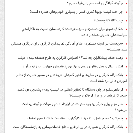
چگونه گرفتگی چاه حمام را برطرف کنیم؟
چرا افت قیمت تویوتا کمری کمتر از بسیاری خودروهای هم‌رده است؟
چاپ uv dtf چیست؟
شکافِ عمیق میان دستمزد و سبدِ معیشت؛ کارشناسان نسبت به ناکارآمدیِ
سیاست‌هایِ حمایتی هشدار دادند
«بن‌بست در کمیته دستمزد؛ اعلام آمادگی نمایندگان کارگری برای بازنگری مستقل
سبد معیشت»
وعده حذف پیمانکاران چه شد؟ / اعتراض کارگران به طرح «نصفه‌نیمه» دولت
اقتدار ایرانی؛ وقتی فناوری بومی، برترین پدافندهای جهان را به زانو درآورد
بانک رفاه کارگران در سال‌های اخیر گام‌های اثربخشی در مسیر حمایت از نظام
آموزش عالی برداشته است
از نقص‌عضو در پایِ دستگاه تا تحقیرِ شغلی در لیستِ بیمه؛ پشت‌پرده‌یِ ترفندِ
جدیدِ کارفرماها برای فرار از قانون چیست؟
خبر مهم برای کارگران؛ پایه سنوات در قرارداد دائم و موقت چگونه پرداخت
می‌شود؟
پیام تبریک مدیرعامل بانک رفاه کارگران به مناسبت هفته تامین اجتماعی
بانک رفاه کارگران همواره در پی ارتقای سطح خدمات‌رسانی به بازنشستگان است