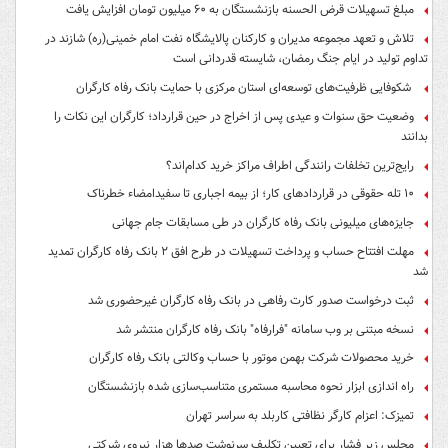
مبلغ تسهیلات قرض الحسنه بازنشستگان به ۶۰ میلیون تومان افزایش یافت
تلاش و تعهد مجموعه مدیران و کارکنان پالایشگاه نفت امام خمینی(ره) شازند در
تداوم تولید در ایام جنگ رمضان، شایسته قدردانی است
شکوفایی ظرفیت‌های توسعه‌ای استان مرکزی با حمایت بانک رفاه کارگران
وضعیت حق سنوات و عیدی پس از اخراج در حین قرارداد؛ کارگران این نکات را
بدانند
رایج‌ترین تخلفات رانندگی اطراف مراکز خرید کدام‌اند؟
۱۰ تله حقوقی در قراردادهای کار؛ از بیمه اجباری تا سفیدامضاء خطرناک
جایزه‌های میلیونی بانک رفاه کارگران در طی مسابقات جام جهانی
مهلت افتتاح حساب و پرداخت تسهیلات در طرح افق ۲ بانک رفاه کارگران تمدید
شد
ثبت درخواست صدور کارت رفاهی در بانک رفاه کارگران غیرحضوری شد
نسخه مبتنی بر وب سامانه "فرارفاه" بانک رفاه کارگران منتشر شد
خرید محصولات شرکت بهمن موتور با حساب وکالتی بانک رفاه کارگران
راه اندازی ابزار نحوه محاسبه مستمری متناسب‌سازی شده بازنشستگان
تمیزک: اعزام کارگر نظافتی کاربلد به سراسر تهران
مجلس زیر فشار برای تعیین تکلیف سرنوشت صدها هزار نیروی شرکتی