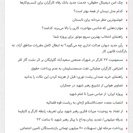
چک امن دیجیتال حقوقی؛ خدمت جدید بانک رفاه کارگران برای کسب‌وکارها
کدام مدل نیسان از همه بهتر است؟
خوشبوترین عطر مردانه برای تابستان
مهارت‌هایی که شانس مهاجرت کاری را بالا می‌برند کدامند؟
راهنمای انتخاب بهترین سروو موتور برای پروژه شما
رأی جدید دیوان عدالت اداری چه می‌گوید؟ نه ابطال کامل مقررات مناطق آزاد، نه
بازگشت قانون کار
مسمومیت ۲۲ کارگر در شهرک صنعتی سعیدآباد گلپایگان بر اثر نشت گاز کلر
اعتراض کارگران عملیاتی نفت مسجدسلیمان به عدم پرداخت حقوق
راهنمای خرید صندلی پشت توری؛ قبل از هزینه کردن این نکات را بدانید
تصاویر هوایی از تشییع رهبر شهید در جمکران
پروژه ایران: از عباس میرزا تا امام شهید
انتصاب مجدد حجت‌الاسلام اژه‌ای به ریاست قوه‌ قضائیه
از تضاد به زوجیت؛ میراث فکری رهبر شهید برای تعریف رابطه کارگر و کارفرما
بدرقه میلیونی/ تمدید زمان وداع با پیکر رهبر شهید تا ساعت ۲۲
پرداخت مرحله اول تسهیلات ۶۰ میلیون تومانی بازنشستگان تامین اجتماعی