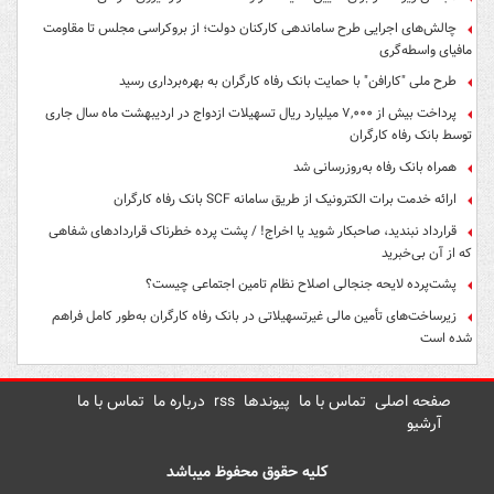
چالش‌های اجرایی طرح ساماندهی کارکنان دولت؛ از بروکراسی مجلس تا مقاومت
مافیای واسطه‌گری
طرح ملی "کارافن" با حمایت بانک رفاه کارگران به بهره‌برداری رسید
پرداخت بیش از ۷,۰۰۰ میلیارد ریال تسهیلات ازدواج در اردیبهشت ماه سال جاری
توسط بانک رفاه کارگران
همراه بانک رفاه به‌روزرسانی شد
ارائه خدمت برات الکترونیک از طریق سامانه SCF بانک رفاه کارگران
قرارداد نبندید، صاحبکار شوید یا اخراج! / پشت پرده خطرناک قراردادهای شفاهی
که از آن بی‌خبرید
پشت‌پرده لایحه جنجالی اصلاح نظام تامین اجتماعی چیست؟
زیرساخت‌های تأمین مالی غیرتسهیلاتی در بانک رفاه کارگران به‌طور کامل فراهم
شده است
صفحه اصلی
تماس با ما
پیوندها
rss
درباره ما
تماس با ما
آرشیو
کلیه حقوق محفوظ میباشد