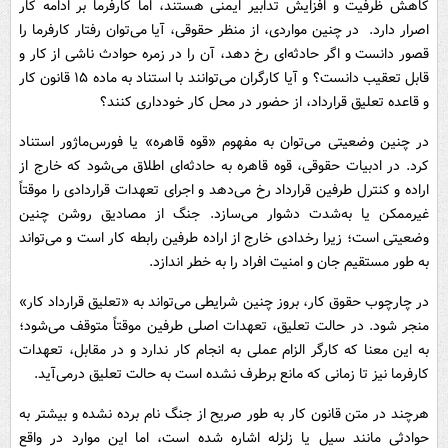
کاهش ظرفیت و افزایش تدابیر ایمنی هستند، اما کارفرما بر ادامه کار
اصرار دارد. در چنین مواردی، از منظر حقوقی، آیا می‌توان رفتار کارفرما را
قصور دانست و اگر حادثه‌ای رخ دهد، آن را در زمره حوادث ناشی از کار و
قابل تعقیب دانست؟ و آیا کارگران می‌توانند با استناد به ماده ۱۵ قانون کار
و قاعده تعلیق قرارداد، از حضور در محل کار خودداری کنند؟
در چنین وضعیتی می‌توان به مفهوم «قوه قاهره» یا فورس‌ماژور استناد
کرد. در ادبیات حقوقی، قوه قاهره به حادثه‌ای اطلاق می‌شود که خارج از
اراده و کنترل طرفین قرارداد رخ می‌دهد و اجرای تعهدات قراردادی را موقتاً
غیرممکن یا به‌شدت دشوار می‌سازد. جنگ از مصادیق روشن چنین
وضعیتی است؛ زیرا رخدادی خارج از اراده طرفین رابطه کار است و می‌تواند
به طور مستقیم جان و امنیت افراد را به خطر اندازد.
در چارچوب حقوق کار، بروز چنین شرایطی می‌تواند به «تعلیق قرارداد کار»
منجر شود. در حالت تعلیق، تعهدات اصلی طرفین موقتاً متوقف می‌شود؛
به این معنا که کارگر الزام عملی به انجام کار ندارد و در مقابل، تعهدات
کارفرما نیز تا زمانی که مانع برطرف نشده است به حالت تعلیق درمی‌آید.
هرچند در متن قانون کار به طور صریح از جنگ نام برده نشده و بیشتر به
حوادثی مانند سیل یا زلزله اشاره شده است، اما این موارد در واقع