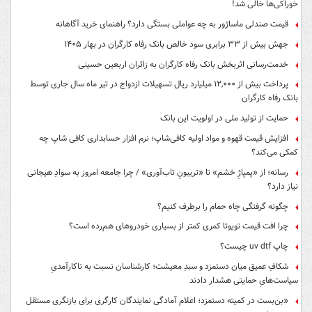
خوراکی‌ها خالی شد!
قیمت صندلی ماساژور به چه عواملی بستگی دارد؟ راهنمای خرید آگاهانه
جهش بیش از ۳۳ برابری سود خالص بانک رفاه کارگران در بهار ۱۴۰۵
خدمت‌رسانی اثربخش بانک رفاه کارگران به زائران اربعین حسینی
پرداخت بیش از ۱۲,۰۰۰ میلیارد ریال تسهیلات ازدواج در تیر ماه سال جاری توسط
بانک رفاه کارگران
حمایت از تولید ملی در اولویت این بانک
افزایش قیمت قهوه و مواد اولیه کافی‌شاپ؛ نرم افزار حسابداری کافی شاپ چه
کمکی می‌کند؟
رسانه؛ از «پمپاژِ خشم» تا «تریبونِ تاب‌آوری» / چرا جامعه امروز به سوادِ هیجانی
نیاز دارد؟
چگونه گرفتگی چاه حمام را برطرف کنیم؟
چرا افت قیمت تویوتا کمری کمتر از بسیاری خودروهای هم‌رده است؟
چاپ uv dtf چیست؟
شکافِ عمیق میان دستمزد و سبدِ معیشت؛ کارشناسان نسبت به ناکارآمدیِ
سیاست‌هایِ حمایتی هشدار دادند
«بن‌بست در کمیته دستمزد؛ اعلام آمادگی نمایندگان کارگری برای بازنگری مستقل