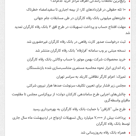
رایج‌ترین تخلفات رانندگی اطراف مراکز خرید کدام‌اند؟
۱۰ تله حقوقی در قراردادهای کار؛ از بیمه اجباری تا سفیدامضاء خطرناک
جایزه‌های میلیونی بانک رفاه کارگران در طی مسابقات جام جهانی
مهلت افتتاح حساب و پرداخت تسهیلات در طرح افق ۲ بانک رفاه کارگران تمدید
شد
ثبت درخواست صدور کارت رفاهی در بانک رفاه کارگران غیرحضوری شد
نسخه مبتنی بر وب سامانه "فرارفاه" بانک رفاه کارگران منتشر شد
خرید محصولات شرکت بهمن موتور با حساب وکالتی بانک رفاه کارگران
راه اندازی ابزار نحوه محاسبه مستمری متناسب‌سازی شده بازنشستگان
تمیزک: اعزام کارگر نظافتی کاربلد به سراسر تهران
مجلس زیر فشار برای تعیین تکلیف سرنوشت صدها هزار نیروی شرکتی
چالش‌های اجرایی طرح ساماندهی کارکنان دولت؛ از بروکراسی مجلس تا مقاومت
مافیای واسطه‌گری
طرح ملی "کارافن" با حمایت بانک رفاه کارگران به بهره‌برداری رسید
پرداخت بیش از ۷,۰۰۰ میلیارد ریال تسهیلات ازدواج در اردیبهشت ماه سال جاری
توسط بانک رفاه کارگران
همراه بانک رفاه به‌روزرسانی شد