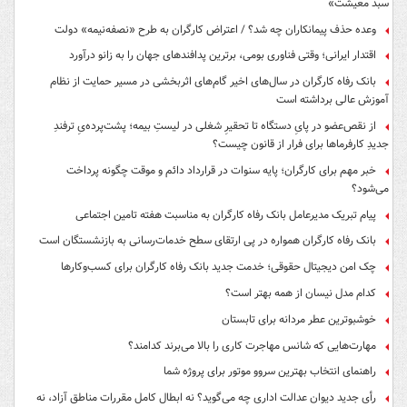
سبد معیشت»
وعده حذف پیمانکاران چه شد؟ / اعتراض کارگران به طرح «نصفه‌نیمه» دولت
اقتدار ایرانی؛ وقتی فناوری بومی، برترین پدافندهای جهان را به زانو درآورد
بانک رفاه کارگران در سال‌های اخیر گام‌های اثربخشی در مسیر حمایت از نظام
آموزش عالی برداشته است
از نقص‌عضو در پایِ دستگاه تا تحقیرِ شغلی در لیستِ بیمه؛ پشت‌پرده‌یِ ترفندِ
جدیدِ کارفرماها برای فرار از قانون چیست؟
خبر مهم برای کارگران؛ پایه سنوات در قرارداد دائم و موقت چگونه پرداخت
می‌شود؟
پیام تبریک مدیرعامل بانک رفاه کارگران به مناسبت هفته تامین اجتماعی
بانک رفاه کارگران همواره در پی ارتقای سطح خدمات‌رسانی به بازنشستگان است
چک امن دیجیتال حقوقی؛ خدمت جدید بانک رفاه کارگران برای کسب‌وکارها
کدام مدل نیسان از همه بهتر است؟
خوشبوترین عطر مردانه برای تابستان
مهارت‌هایی که شانس مهاجرت کاری را بالا می‌برند کدامند؟
راهنمای انتخاب بهترین سروو موتور برای پروژه شما
رأی جدید دیوان عدالت اداری چه می‌گوید؟ نه ابطال کامل مقررات مناطق آزاد، نه