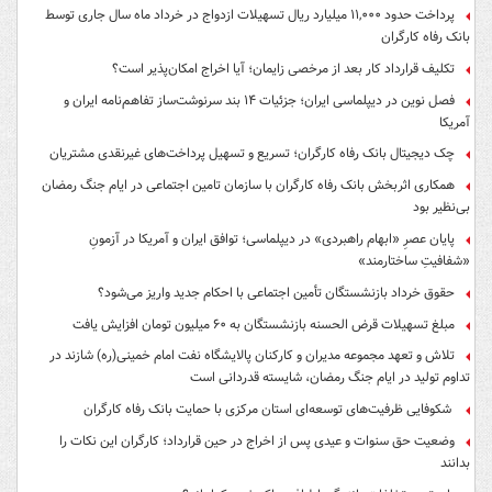
پرداخت حدود ۱۱,۰۰۰ میلیارد ریال تسهیلات ازدواج در خرداد ماه سال جاری توسط
بانک رفاه کارگران
تکلیف قرارداد کار بعد از مرخصی زایمان؛ آیا اخراج امکان‌پذیر است؟
فصل نوین در دیپلماسی ایران؛ جزئیات ۱۴ بند سرنوشت‌ساز تفاهم‌نامه ایران و
آمریکا
چک دیجیتال بانک رفاه کارگران؛ تسریع و تسهیل پرداخت‌های غیرنقدی مشتریان
همکاری اثربخش بانک رفاه کارگران با سازمان تامین اجتماعی در ایام جنگ رمضان
بی‌نظیر بود
پایان عصرِ «ابهام راهبردی» در دیپلماسی؛ توافق ایران و آمریکا در آزمونِ
«شفافیتِ ساختارمند»
حقوق خرداد بازنشستگان تأمین اجتماعی با احکام جدید واریز می‌شود؟
مبلغ تسهیلات قرض الحسنه بازنشستگان به ۶۰ میلیون تومان افزایش یافت
تلاش و تعهد مجموعه مدیران و کارکنان پالایشگاه نفت امام خمینی(ره) شازند در
تداوم تولید در ایام جنگ رمضان، شایسته قدردانی است
شکوفایی ظرفیت‌های توسعه‌ای استان مرکزی با حمایت بانک رفاه کارگران
وضعیت حق سنوات و عیدی پس از اخراج در حین قرارداد؛ کارگران این نکات را
بدانند