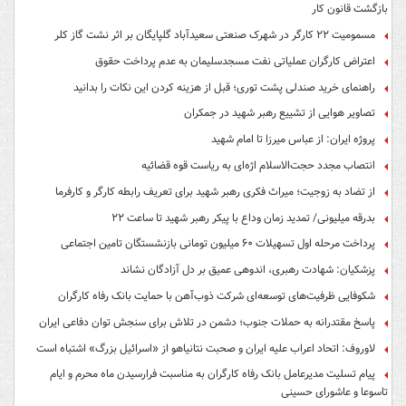
بازگشت قانون کار
مسمومیت ۲۲ کارگر در شهرک صنعتی سعیدآباد گلپایگان بر اثر نشت گاز کلر
اعتراض کارگران عملیاتی نفت مسجدسلیمان به عدم پرداخت حقوق
راهنمای خرید صندلی پشت توری؛ قبل از هزینه کردن این نکات را بدانید
تصاویر هوایی از تشییع رهبر شهید در جمکران
پروژه ایران: از عباس میرزا تا امام شهید
انتصاب مجدد حجت‌الاسلام اژه‌ای به ریاست قوه‌ قضائیه
از تضاد به زوجیت؛ میراث فکری رهبر شهید برای تعریف رابطه کارگر و کارفرما
بدرقه میلیونی/ تمدید زمان وداع با پیکر رهبر شهید تا ساعت ۲۲
پرداخت مرحله اول تسهیلات ۶۰ میلیون تومانی بازنشستگان تامین اجتماعی
پزشکیان: شهادت رهبری، اندوهی عمیق بر دل آزادگان نشاند
شکوفایی ظرفیت‌های توسعه‌ای شرکت ذوب‌آهن با حمایت‌ بانک رفاه کارگران
پاسخ مقتدرانه به حملات جنوب؛ دشمن در تلاش برای سنجش توان دفاعی ایران
لاوروف: اتحاد اعراب علیه ایران و صحبت نتانیاهو از «اسرائیل بزرگ» اشتباه است
پیام تسلیت مدیرعامل بانک رفاه کارگران به مناسبت فرارسیدن ماه محرم و ایام
تاسوعا و عاشورای حسینی