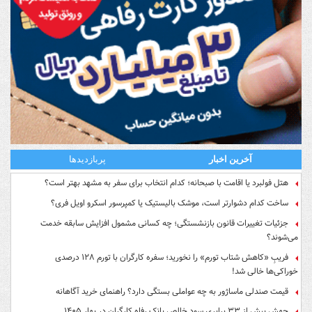
آخرین اخبار
پربازدیدها
هتل فولبرد یا اقامت با صبحانه؛ کدام انتخاب برای سفر به مشهد بهتر است؟
ساخت کدام دشوارتر است، موشک بالیستیک یا کمپرسور اسکرو اویل فری؟
جزئیات تغییرات قانون بازنشستگی؛ چه کسانی مشمول افزایش سابقه خدمت
می‌شوند؟
فریبِ «کاهش شتاب تورم» را نخورید؛ سفره کارگران با تورم ۱۲۸ درصدی
خوراکی‌ها خالی شد!
قیمت صندلی ماساژور به چه عواملی بستگی دارد؟ راهنمای خرید آگاهانه
جهش بیش از ۳۳ برابری سود خالص بانک رفاه کارگران در بهار ۱۴۰۵