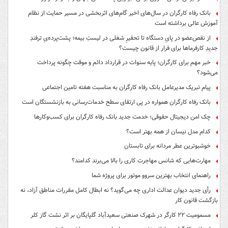
بانک رفاه کارگران در سال‌های اخیر گام‌های اثربخشی در مسیر حمایت از نظام
آموزش عالی برداشته است
از نقص‌عضو در پایِ دستگاه تا تحقیرِ شغلی در لیستِ بیمه؛ پشت‌پرده‌یِ ترفندِ
جدیدِ کارفرماها برای فرار از قانون چیست؟
خبر مهم برای کارگران؛ پایه سنوات در قرارداد دائم و موقت چگونه پرداخت
می‌شود؟
پیام تبریک مدیرعامل بانک رفاه کارگران به مناسبت هفته تامین اجتماعی
بانک رفاه کارگران همواره در پی ارتقای سطح خدمات‌رسانی به بازنشستگان است
چک امن دیجیتال حقوقی؛ خدمت جدید بانک رفاه کارگران برای کسب‌وکارها
کدام مدل نیسان از همه بهتر است؟
خوشبوترین عطر مردانه برای تابستان
مهارت‌هایی که شانس مهاجرت کاری را بالا می‌برند کدامند؟
راهنمای انتخاب بهترین سروو موتور برای پروژه شما
رأی جدید دیوان عدالت اداری چه می‌گوید؟ نه ابطال کامل مقررات مناطق آزاد، نه
بازگشت قانون کار
مسمومیت ۲۲ کارگر در شهرک صنعتی سعیدآباد گلپایگان بر اثر نشت گاز کلر