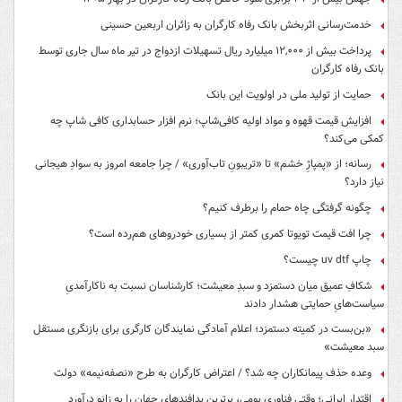
خدمت‌رسانی اثربخش بانک رفاه کارگران به زائران اربعین حسینی
پرداخت بیش از ۱۲,۰۰۰ میلیارد ریال تسهیلات ازدواج در تیر ماه سال جاری توسط
بانک رفاه کارگران
حمایت از تولید ملی در اولویت این بانک
افزایش قیمت قهوه و مواد اولیه کافی‌شاپ؛ نرم افزار حسابداری کافی شاپ چه
کمکی می‌کند؟
رسانه؛ از «پمپاژِ خشم» تا «تریبونِ تاب‌آوری» / چرا جامعه امروز به سوادِ هیجانی
نیاز دارد؟
چگونه گرفتگی چاه حمام را برطرف کنیم؟
چرا افت قیمت تویوتا کمری کمتر از بسیاری خودروهای هم‌رده است؟
چاپ uv dtf چیست؟
شکافِ عمیق میان دستمزد و سبدِ معیشت؛ کارشناسان نسبت به ناکارآمدیِ
سیاست‌هایِ حمایتی هشدار دادند
«بن‌بست در کمیته دستمزد؛ اعلام آمادگی نمایندگان کارگری برای بازنگری مستقل
سبد معیشت»
وعده حذف پیمانکاران چه شد؟ / اعتراض کارگران به طرح «نصفه‌نیمه» دولت
اقتدار ایرانی؛ وقتی فناوری بومی، برترین پدافندهای جهان را به زانو درآورد