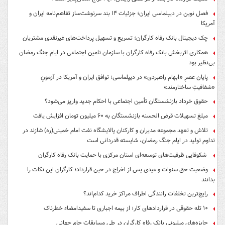
فصل نوین در دیپلماسی ایران؛ جزئیات ۱۴ بند سرنوشت‌ساز تفاهم‌نامه ایران و
آمریکا
چک دیجیتال بانک رفاه کارگران؛ تسریع و تسهیل پرداخت‌های غیرنقدی مشتریان
همکاری اثربخش بانک رفاه کارگران با سازمان تامین اجتماعی در ایام جنگ رمضان
بی‌نظیر بود
پایان عصرِ «ابهام راهبردی» در دیپلماسی؛ توافق ایران و آمریکا در آزمونِ
«شفافیتِ ساختارمند»
حقوق خرداد بازنشستگان تأمین اجتماعی با احکام جدید واریز می‌شود؟
مبلغ تسهیلات قرض الحسنه بازنشستگان به ۶۰ میلیون تومان افزایش یافت
تلاش و تعهد مجموعه مدیران و کارکنان پالایشگاه نفت امام خمینی(ره) شازند در
تداوم تولید در ایام جنگ رمضان، شایسته قدردانی است
شکوفایی ظرفیت‌های توسعه‌ای استان مرکزی با حمایت بانک رفاه کارگران
وضعیت حق سنوات و عیدی پس از اخراج در حین قرارداد؛ کارگران این نکات را
بدانند
رایج‌ترین تخلفات رانندگی اطراف مراکز خرید کدام‌اند؟
۱۰ تله حقوقی در قراردادهای کار؛ از بیمه اجباری تا سفیدامضاء خطرناک
جایزه‌های میلیونی بانک رفاه کارگران در طی مسابقات جام جهانی