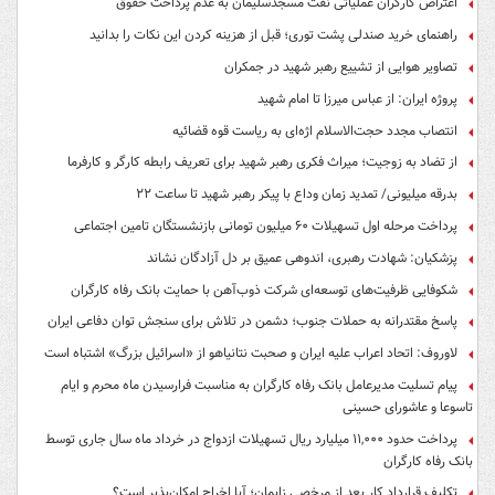
اعتراض کارگران عملیاتی نفت مسجدسلیمان به عدم پرداخت حقوق
راهنمای خرید صندلی پشت توری؛ قبل از هزینه کردن این نکات را بدانید
تصاویر هوایی از تشییع رهبر شهید در جمکران
پروژه ایران: از عباس میرزا تا امام شهید
انتصاب مجدد حجت‌الاسلام اژه‌ای به ریاست قوه‌ قضائیه
از تضاد به زوجیت؛ میراث فکری رهبر شهید برای تعریف رابطه کارگر و کارفرما
بدرقه میلیونی/ تمدید زمان وداع با پیکر رهبر شهید تا ساعت ۲۲
پرداخت مرحله اول تسهیلات ۶۰ میلیون تومانی بازنشستگان تامین اجتماعی
پزشکیان: شهادت رهبری، اندوهی عمیق بر دل آزادگان نشاند
شکوفایی ظرفیت‌های توسعه‌ای شرکت ذوب‌آهن با حمایت‌ بانک رفاه کارگران
پاسخ مقتدرانه به حملات جنوب؛ دشمن در تلاش برای سنجش توان دفاعی ایران
لاوروف: اتحاد اعراب علیه ایران و صحبت نتانیاهو از «اسرائیل بزرگ» اشتباه است
پیام تسلیت مدیرعامل بانک رفاه کارگران به مناسبت فرارسیدن ماه محرم و ایام
تاسوعا و عاشورای حسینی
پرداخت حدود ۱۱,۰۰۰ میلیارد ریال تسهیلات ازدواج در خرداد ماه سال جاری توسط
بانک رفاه کارگران
تکلیف قرارداد کار بعد از مرخصی زایمان؛ آیا اخراج امکان‌پذیر است؟