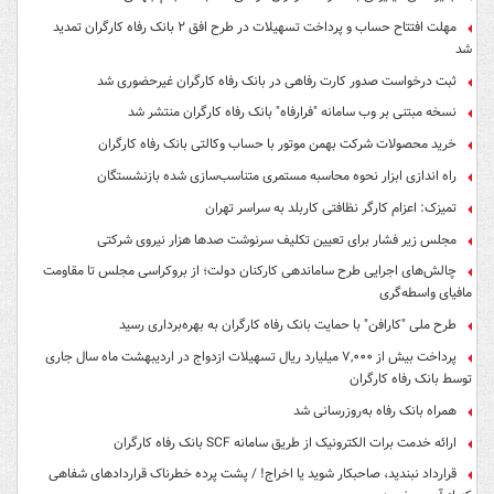
مهلت افتتاح حساب و پرداخت تسهیلات در طرح افق ۲ بانک رفاه کارگران تمدید
شد
ثبت درخواست صدور کارت رفاهی در بانک رفاه کارگران غیرحضوری شد
نسخه مبتنی بر وب سامانه "فرارفاه" بانک رفاه کارگران منتشر شد
خرید محصولات شرکت بهمن موتور با حساب وکالتی بانک رفاه کارگران
راه اندازی ابزار نحوه محاسبه مستمری متناسب‌سازی شده بازنشستگان
تمیزک: اعزام کارگر نظافتی کاربلد به سراسر تهران
مجلس زیر فشار برای تعیین تکلیف سرنوشت صدها هزار نیروی شرکتی
چالش‌های اجرایی طرح ساماندهی کارکنان دولت؛ از بروکراسی مجلس تا مقاومت
مافیای واسطه‌گری
طرح ملی "کارافن" با حمایت بانک رفاه کارگران به بهره‌برداری رسید
پرداخت بیش از ۷,۰۰۰ میلیارد ریال تسهیلات ازدواج در اردیبهشت ماه سال جاری
توسط بانک رفاه کارگران
همراه بانک رفاه به‌روزرسانی شد
ارائه خدمت برات الکترونیک از طریق سامانه SCF بانک رفاه کارگران
قرارداد نبندید، صاحبکار شوید یا اخراج! / پشت پرده خطرناک قراردادهای شفاهی