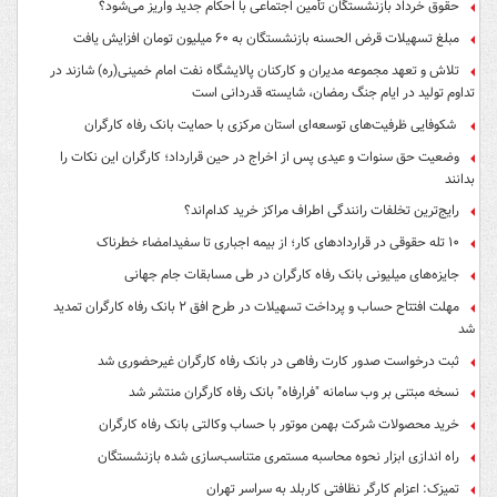
حقوق خرداد بازنشستگان تأمین اجتماعی با احکام جدید واریز می‌شود؟
مبلغ تسهیلات قرض الحسنه بازنشستگان به ۶۰ میلیون تومان افزایش یافت
تلاش و تعهد مجموعه مدیران و کارکنان پالایشگاه نفت امام خمینی(ره) شازند در
تداوم تولید در ایام جنگ رمضان، شایسته قدردانی است
شکوفایی ظرفیت‌های توسعه‌ای استان مرکزی با حمایت بانک رفاه کارگران
وضعیت حق سنوات و عیدی پس از اخراج در حین قرارداد؛ کارگران این نکات را
بدانند
رایج‌ترین تخلفات رانندگی اطراف مراکز خرید کدام‌اند؟
۱۰ تله حقوقی در قراردادهای کار؛ از بیمه اجباری تا سفیدامضاء خطرناک
جایزه‌های میلیونی بانک رفاه کارگران در طی مسابقات جام جهانی
مهلت افتتاح حساب و پرداخت تسهیلات در طرح افق ۲ بانک رفاه کارگران تمدید
شد
ثبت درخواست صدور کارت رفاهی در بانک رفاه کارگران غیرحضوری شد
نسخه مبتنی بر وب سامانه "فرارفاه" بانک رفاه کارگران منتشر شد
خرید محصولات شرکت بهمن موتور با حساب وکالتی بانک رفاه کارگران
راه اندازی ابزار نحوه محاسبه مستمری متناسب‌سازی شده بازنشستگان
تمیزک: اعزام کارگر نظافتی کاربلد به سراسر تهران