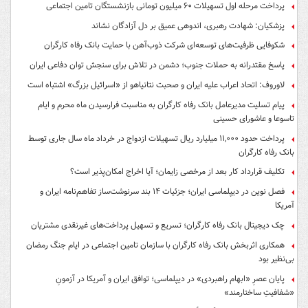
پرداخت مرحله اول تسهیلات ۶۰ میلیون تومانی بازنشستگان تامین اجتماعی
پزشکیان: شهادت رهبری، اندوهی عمیق بر دل آزادگان نشاند
شکوفایی ظرفیت‌های توسعه‌ای شرکت ذوب‌آهن با حمایت‌ بانک رفاه کارگران
پاسخ مقتدرانه به حملات جنوب؛ دشمن در تلاش برای سنجش توان دفاعی ایران
لاوروف: اتحاد اعراب علیه ایران و صحبت نتانیاهو از «اسرائیل بزرگ» اشتباه است
پیام تسلیت مدیرعامل بانک رفاه کارگران به مناسبت فرارسیدن ماه محرم و ایام
تاسوعا و عاشورای حسینی
پرداخت حدود ۱۱,۰۰۰ میلیارد ریال تسهیلات ازدواج در خرداد ماه سال جاری توسط
بانک رفاه کارگران
تکلیف قرارداد کار بعد از مرخصی زایمان؛ آیا اخراج امکان‌پذیر است؟
فصل نوین در دیپلماسی ایران؛ جزئیات ۱۴ بند سرنوشت‌ساز تفاهم‌نامه ایران و
آمریکا
چک دیجیتال بانک رفاه کارگران؛ تسریع و تسهیل پرداخت‌های غیرنقدی مشتریان
همکاری اثربخش بانک رفاه کارگران با سازمان تامین اجتماعی در ایام جنگ رمضان
بی‌نظیر بود
پایان عصرِ «ابهام راهبردی» در دیپلماسی؛ توافق ایران و آمریکا در آزمونِ
«شفافیتِ ساختارمند»