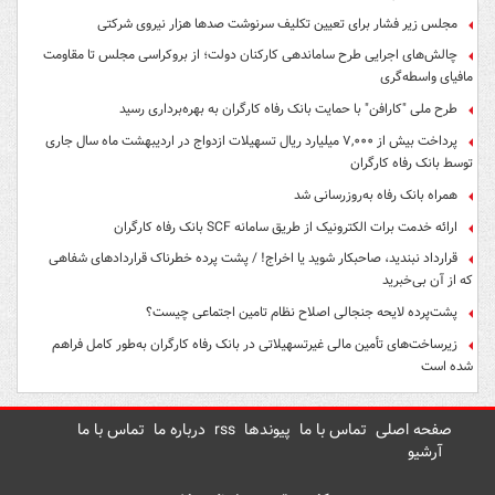
مجلس زیر فشار برای تعیین تکلیف سرنوشت صدها هزار نیروی شرکتی
چالش‌های اجرایی طرح ساماندهی کارکنان دولت؛ از بروکراسی مجلس تا مقاومت
مافیای واسطه‌گری
طرح ملی "کارافن" با حمایت بانک رفاه کارگران به بهره‌برداری رسید
پرداخت بیش از ۷,۰۰۰ میلیارد ریال تسهیلات ازدواج در اردیبهشت ماه سال جاری
توسط بانک رفاه کارگران
همراه بانک رفاه به‌روزرسانی شد
ارائه خدمت برات الکترونیک از طریق سامانه SCF بانک رفاه کارگران
قرارداد نبندید، صاحبکار شوید یا اخراج! / پشت پرده خطرناک قراردادهای شفاهی
که از آن بی‌خبرید
پشت‌پرده لایحه جنجالی اصلاح نظام تامین اجتماعی چیست؟
زیرساخت‌های تأمین مالی غیرتسهیلاتی در بانک رفاه کارگران به‌طور کامل فراهم
شده است
صفحه اصلی
تماس با ما
پیوندها
rss
درباره ما
تماس با ما
آرشیو