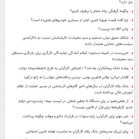
نیاز دارد؟
چگونه گرفتگی چاه حمام را برطرف کنیم؟
چرا افت قیمت تویوتا کمری کمتر از بسیاری خودروهای هم‌رده است؟
چاپ uv dtf چیست؟
شکافِ عمیق میان دستمزد و سبدِ معیشت؛ کارشناسان نسبت به ناکارآمدیِ
سیاست‌هایِ حمایتی هشدار دادند
«بن‌بست در کمیته دستمزد؛ اعلام آمادگی نمایندگان کارگری برای بازنگری مستقل
سبد معیشت»
وعده حذف پیمانکاران چه شد؟ / اعتراض کارگران به طرح «نصفه‌نیمه» دولت
اقتدار ایرانی؛ وقتی فناوری بومی، برترین پدافندهای جهان را به زانو درآورد
بانک رفاه کارگران در سال‌های اخیر گام‌های اثربخشی در مسیر حمایت از نظام
آموزش عالی برداشته است
از نقص‌عضو در پایِ دستگاه تا تحقیرِ شغلی در لیستِ بیمه؛ پشت‌پرده‌یِ ترفندِ
جدیدِ کارفرماها برای فرار از قانون چیست؟
خبر مهم برای کارگران؛ پایه سنوات در قرارداد دائم و موقت چگونه پرداخت
می‌شود؟
پیام تبریک مدیرعامل بانک رفاه کارگران به مناسبت هفته تامین اجتماعی