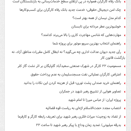
بانک رفاه کارگران همواره در پی ارتقای سطح خدمات‌رسانی به بازنشستگان است
چک امن دیجیتال حقوقی؛ خدمت جدید بانک رفاه کارگران برای کسب‌وکارها
کدام مدل نیسان از همه بهتر است؟
خوشبوترین عطر مردانه برای تابستان
مهارت‌هایی که شانس مهاجرت کاری را بالا می‌برند کدامند؟
راهنمای انتخاب بهترین سروو موتور برای پروژه شما
رأی جدید دیوان عدالت اداری چه می‌گوید؟ نه ابطال کامل مقررات مناطق آزاد، نه
بازگشت قانون کار
مسمومیت ۲۲ کارگر در شهرک صنعتی سعیدآباد گلپایگان بر اثر نشت گاز کلر
اعتراض کارگران عملیاتی نفت مسجدسلیمان به عدم پرداخت حقوق
راهنمای خرید صندلی پشت توری؛ قبل از هزینه کردن این نکات را بدانید
تصاویر هوایی از تشییع رهبر شهید در جمکران
پروژه ایران: از عباس میرزا تا امام شهید
انتصاب مجدد حجت‌الاسلام اژه‌ای به ریاست قوه‌ قضائیه
از تضاد به زوجیت؛ میراث فکری رهبر شهید برای تعریف رابطه کارگر و کارفرما
بدرقه میلیونی/ تمدید زمان وداع با پیکر رهبر شهید تا ساعت ۲۲