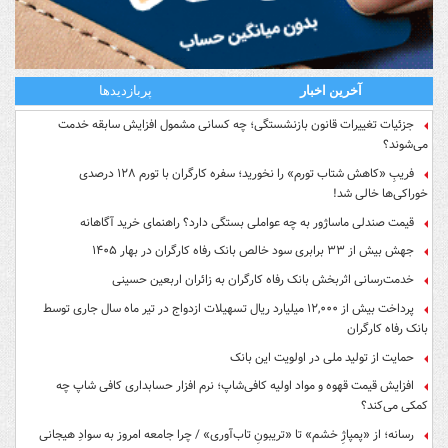
آخرین اخبار
پربازدیدها
جزئیات تغییرات قانون بازنشستگی؛ چه کسانی مشمول افزایش سابقه خدمت
می‌شوند؟
فریبِ «کاهش شتاب تورم» را نخورید؛ سفره کارگران با تورم ۱۲۸ درصدی
خوراکی‌ها خالی شد!
قیمت صندلی ماساژور به چه عواملی بستگی دارد؟ راهنمای خرید آگاهانه
جهش بیش از ۳۳ برابری سود خالص بانک رفاه کارگران در بهار ۱۴۰۵
خدمت‌رسانی اثربخش بانک رفاه کارگران به زائران اربعین حسینی
پرداخت بیش از ۱۲,۰۰۰ میلیارد ریال تسهیلات ازدواج در تیر ماه سال جاری توسط
بانک رفاه کارگران
حمایت از تولید ملی در اولویت این بانک
افزایش قیمت قهوه و مواد اولیه کافی‌شاپ؛ نرم افزار حسابداری کافی شاپ چه
کمکی می‌کند؟
رسانه؛ از «پمپاژِ خشم» تا «تریبونِ تاب‌آوری» / چرا جامعه امروز به سوادِ هیجانی