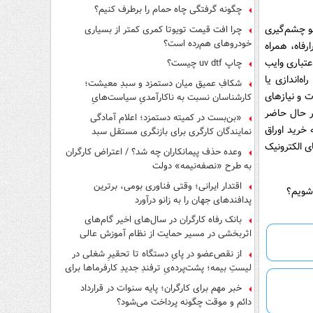
چگونه گرفتگی چاه حمام را برطرف کنیم؟
حو چشم‌گیری
چرا افت قیمت تویوتا کمری کمتر از بسیاری
خودروهای هم‌رده است؟
رفاه، همراه
عتباری وایب
چاپ uv dtf چیست؟
ه‌اندازی یا
شکافِ عمیق میان دستمزد و سبدِ معیشت؛
ت و نیازهای
کارشناسان نسبت به ناکارآمدیِ سیاست‌هایِ
حمایتی هشدار دادند
ر حال حاضر
«بن‌بست در کمیته دستمزد؛ اعلام آمادگی
خرید اوراق
نمایندگان کارگری برای بازنگری مستقل سبد
معیشت»
ی الکترونیک
وعده حذف پیمانکاران چه شد؟ / اعتراض کارگران
به طرح «نصفه‌نیمه» دولت
اقتدار ایرانی؛ وقتی فناوری بومی، برترین
پدافندهای جهان را به زانو درآورد
بانک رفاه کارگران در سال‌های اخیر گام‌های
اثربخشی در مسیر حمایت از نظام آموزش عالی
برداشته است
از نقص‌عضو در پایِ دستگاه تا تحقیرِ شغلی در
لیستِ بیمه؛ پشت‌پرده‌یِ ترفندِ جدیدِ کارفرماها برای
فرار از قانون چیست؟
خبر مهم برای کارگران؛ پایه سنوات در قرارداد
دائم و موقت چگونه پرداخت می‌شود؟