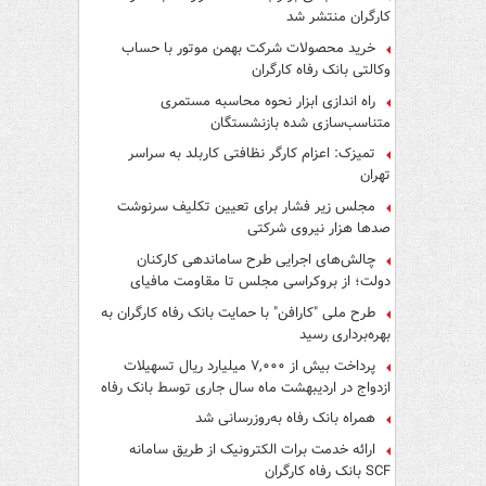
کارگران منتشر شد
خرید محصولات شرکت بهمن موتور با حساب
وکالتی بانک رفاه کارگران
راه اندازی ابزار نحوه محاسبه مستمری
متناسب‌سازی شده بازنشستگان
تمیزک: اعزام کارگر نظافتی کاربلد به سراسر
تهران
مجلس زیر فشار برای تعیین تکلیف سرنوشت
صدها هزار نیروی شرکتی
چالش‌های اجرایی طرح ساماندهی کارکنان
دولت؛ از بروکراسی مجلس تا مقاومت مافیای
واسطه‌گری
طرح ملی "کارافن" با حمایت بانک رفاه کارگران به
بهره‌برداری رسید
پرداخت بیش از ۷,۰۰۰ میلیارد ریال تسهیلات
ازدواج در اردیبهشت ماه سال جاری توسط بانک رفاه
کارگران
همراه بانک رفاه به‌روزرسانی شد
ارائه خدمت برات الکترونیک از طریق سامانه
SCF بانک رفاه کارگران