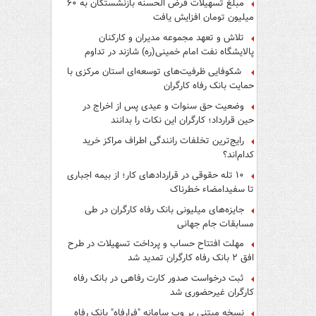
مبلغ تسهیلات قرض الحسنه بازنشستگان به ۶۰
میلیون تومان افزایش یافت
تلاش و تعهد مجموعه مدیران و کارکنان
پالایشگاه نفت امام خمینی(ره) شازند در تداوم
تولید در ایام جنگ رمضان، شایسته قدردانی است
شکوفایی ظرفیت‌های توسعه‌ای استان مرکزی با
حمایت بانک رفاه کارگران
وضعیت حق سنوات و عیدی پس از اخراج در
حین قرارداد؛ کارگران این نکات را بدانند
رایج‌ترین تخلفات رانندگی اطراف مراکز خرید
کدام‌اند؟
۱۰ تله حقوقی در قراردادهای کار؛ از بیمه اجباری
تا سفیدامضاء خطرناک
جایزه‌های میلیونی بانک رفاه کارگران در طی
مسابقات جام جهانی
مهلت افتتاح حساب و پرداخت تسهیلات در طرح
افق ۲ بانک رفاه کارگران تمدید شد
ثبت درخواست صدور کارت رفاهی در بانک رفاه
کارگران غیرحضوری شد
نسخه مبتنی بر وب سامانه "فرارفاه" بانک رفاه