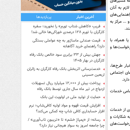
باط با مشتریان این بانک (فراد) با شماره 8525 -021 ازجمله مسیرهای
ازم به آنان
ها و ارائه راهنمایی‌های
آخرین اخبار
پربازدیدها
500022)، پست الکترونیک و ... مرکز به
فریبِ «کاهش شتاب تورم» را نخورید؛ سفره
کارگران با تورم ۱۲۸ درصدی خوراکی‌ها خالی شد!
ا همراه، با
قیمت صندلی ماساژور به چه عواملی بستگی
دارد؟ راهنمای خرید آگاهانه
خواست‌ها و
جهش بیش از ۳۳ برابری سود خالص بانک رفاه
کارگران در بهار ۱۴۰۵
بار طرح‌ها،
خدمت‌رسانی اثربخش بانک رفاه کارگران به زائران
ای اجتماعی
اربعین حسینی
ارد.
پرداخت بیش از ۱۲,۰۰۰ میلیارد ریال تسهیلات
ازدواج در تیر ماه سال جاری توسط بانک رفاه
مامی خدمات
کارگران
حمایت از تولید ملی در اولویت این بانک
افزایش قیمت قهوه و مواد اولیه کافی‌شاپ؛ نرم
ی https://www.refah-bank.ir با مجموعه‌ای از خدمات
افزار حسابداری کافی شاپ چه کمکی می‌کند؟
ه شکایات و
رسانه؛ از «پمپاژِ خشم» تا «تریبونِ تاب‌آوری» /
رخواست‌های
چرا جامعه امروز به سوادِ هیجانی نیاز دارد؟