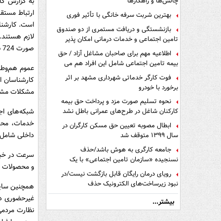
چالش‌ها و راهکارها
ارتباط مستقی
بهترین شربت سرفه خانگی با تأثیر فوری
بازنشستگی و دریافت مستمری از دو صندوق
تامین اجتماعی و خدمات درمانی امکان پذیر
صورت 724 بستر دریافت امن پیام‌‌های مخاطبان و انتقال به کارشناسان مربوطه را فراهم می‌کنند.
است ؟
اطلاعیه مهم برای صاحبان مشاغل آزاد / حق
بیمه تامین اجتماعی شامل این افراد هم می
عموم هم‌وطنا
شود
فوت کارگر خدماتی شهرداری مشهد بر اثر
کارشناسان ا
برخورد با خودرو
مشکلات مشتری
نحوه تسلیم صورت مزد و پرداخت حق بیمه
شبکه‌های اجت
کارکنان شاغل در طرح‌های عمرانی باطل نشد
خدمات، محصو
ابطال مصوبه تعیین حق مسکن کارگران در
داخلی شامل ب
سال ۱۳۹۹ متوقف شد
جامعه کارگری به هوش باشد/حذف
سرعت در خبر
نسنجیده «سازمان تامین اجتماعی» با یک
و محصولات ب
تفاهم نامه!
رویای درمان رایگان قابل بازگشت نیست/در
نبود زیرساخت‌های الکترونیک حذف
دفترچه‌های بیمه اشتباه مضاعف است
غیرحضوری در
بیشتر...
نظارت مردمی