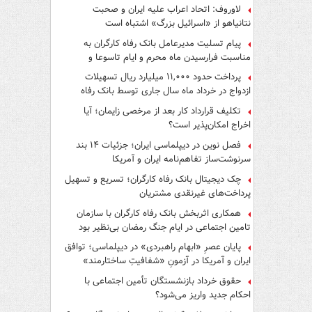
لاوروف: اتحاد اعراب علیه ایران و صحبت
نتانیاهو از «اسرائیل بزرگ» اشتباه است
پیام تسلیت مدیرعامل بانک رفاه کارگران به
مناسبت فرارسیدن ماه محرم و ایام تاسوعا و
عاشورای حسینی
پرداخت حدود ۱۱,۰۰۰ میلیارد ریال تسهیلات
ازدواج در خرداد ماه سال جاری توسط بانک رفاه
کارگران
تکلیف قرارداد کار بعد از مرخصی زایمان؛ آیا
اخراج امکان‌پذیر است؟
فصل نوین در دیپلماسی ایران؛ جزئیات ۱۴ بند
سرنوشت‌ساز تفاهم‌نامه ایران و آمریکا
چک دیجیتال بانک رفاه کارگران؛ تسریع و تسهیل
پرداخت‌های غیرنقدی مشتریان
همکاری اثربخش بانک رفاه کارگران با سازمان
تامین اجتماعی در ایام جنگ رمضان بی‌نظیر بود
پایان عصرِ «ابهام راهبردی» در دیپلماسی؛ توافق
ایران و آمریکا در آزمونِ «شفافیتِ ساختارمند»
حقوق خرداد بازنشستگان تأمین اجتماعی با
احکام جدید واریز می‌شود؟