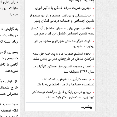
چالش‌ها و راهکارها
دارایی‌های ا
منزلت این 
بهترین شربت سرفه خانگی با تأثیر فوری
می‌برد.
بازنشستگی و دریافت مستمری از دو صندوق
تامین اجتماعی و خدمات درمانی امکان پذیر
است ؟
اطلاعیه مهم برای صاحبان مشاغل آزاد / حق
به گزارش کار
بیمه تامین اجتماعی شامل این افراد هم می
در واقعیت، ب
شود
فوت کارگر خدماتی شهرداری مشهد بر اثر
زیاد است که 
برخورد با خودرو
بسیاری از بی
نحوه تسلیم صورت مزد و پرداخت حق بیمه
خصوصی هستند.
کارکنان شاغل در طرح‌های عمرانی باطل نشد
گاهی با تاخی
ابطال مصوبه تعیین حق مسکن کارگران در
نمی‌دهد.
سال ۱۳۹۹ متوقف شد
جامعه کارگری به هوش باشد/حذف
از طرفی دیگر
نسنجیده «سازمان تامین اجتماعی» با یک
خارج شده‌ان
تفاهم نامه!
رویای درمان رایگان قابل بازگشت نیست/در
معترض هستن
نبود زیرساخت‌های الکترونیک حذف
دفترچه‌های بیمه اشتباه مضاعف است
سید سعید فت
بیشتر...
ارائه ضعیف 