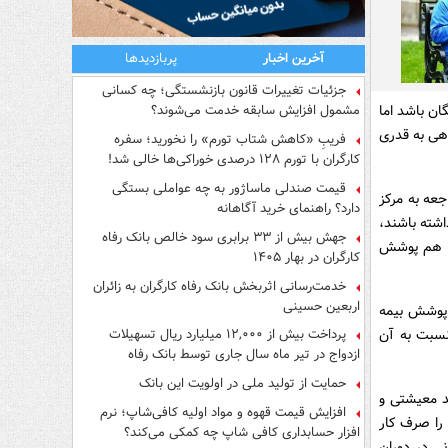
آخرین اخبار
پربازدیدها
جزئیات تغییرات قانون بازنشستگی؛ چه کسانی
ان باشد اما
مشمول افزایش سابقه خدمت می‌شوند؟
اهی به قدری
فریبِ «کاهش شتاب تورم» را نخورید؛ سفره
کارگران با تورم ۱۲۸ درصدی خوراکی‌ها خالی شد!
قیمت صندلی ماساژور به چه عواملی بستگی
جعه به مرکز
دارد؟ راهنمای خرید آگاهانه
اشته باشند،
جهش بیش از ۳۳ برابری سود خالص بانک رفاه
را هم‌ پوشش
کارگران در بهار ۱۴۰۵
خدمت‌رسانی اثربخش بانک رفاه کارگران به زائران
اربعین حسینی
ز پوشش بیمه
نسبت به آن
پرداخت بیش از ۱۲,۰۰۰ میلیارد ریال تسهیلات
ازدواج در تیر ماه سال جاری توسط بانک رفاه
کارگران
حمایت از تولید ملی در اولویت این بانک
د معیشتی و
افزایش قیمت قهوه و مواد اولیه کافی‌شاپ؛ نرم
را صرف کار
افزار حسابداری کافی شاپ چه کمکی می‌کند؟
مانی در دوران