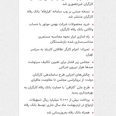
کارگران غیرحضوری شد
نسخه مبتنی بر وب سامانه "فرارفاه" بانک رفاه
کارگران منتشر شد
خرید محصولات شرکت بهمن موتور با حساب
وکالتی بانک رفاه کارگران
راه اندازی ابزار نحوه محاسبه مستمری
متناسب‌سازی شده بازنشستگان
تمیزک: اعزام کارگر نظافتی کاربلد به سراسر
تهران
مجلس زیر فشار برای تعیین تکلیف سرنوشت
صدها هزار نیروی شرکتی
چالش‌های اجرایی طرح ساماندهی کارکنان
دولت؛ از بروکراسی مجلس تا مقاومت مافیای
واسطه‌گری
طرح ملی "کارافن" با حمایت بانک رفاه کارگران به
بهره‌برداری رسید
پرداخت بیش از ۷,۰۰۰ میلیارد ریال تسهیلات
ازدواج در اردیبهشت ماه سال جاری توسط بانک رفاه
کارگران
همراه بانک رفاه به‌روزرسانی شد