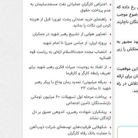
اعتراض کارگران عملیاتی نفت مسجدسلیمان به
 رخ داده که
عدم پرداخت حقوق
موضوع موجب
راهنمای خرید صندلی پشت توری؛ قبل از هزینه
گان ناچارند
کردن این نکات را بدانید
تصاویر هوایی از تشییع رهبر شهید در جمکران
د مجبور به
پروژه ایران: از عباس میرزا تا امام شهید
تکش را زیر
انتصاب مجدد حجت‌الاسلام اژه‌ای به ریاست قوه‌
قضائیه
از تضاد به زوجیت؛ میراث فکری رهبر شهید برای
 این موقعیت
تعریف رابطه کارگر و کارفرما
برای ارائه
بدرقه میلیونی/ تمدید زمان وداع با پیکر رهبر
لاش در راه
شهید تا ساعت ۲۲
د.
پرداخت مرحله اول تسهیلات ۶۰ میلیون تومانی
بازنشستگان تامین اجتماعی
پزشکیان: شهادت رهبری، اندوهی عمیق بر دل
آزادگان نشاند
شکوفایی ظرفیت‌های توسعه‌ای شرکت ذوب‌آهن
با حمایت‌ بانک رفاه کارگران