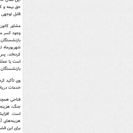
حق بیمه و ک
قابل توجهی ا
مشاور کانون 
وجود کسر ماه
بازنشستگان پ
شهریورماه ت
کرده‌اند، پ
است یا عملک
بازنشستگان ب
وی تأکید کرد
خدمات دریافت
فتاحی همچنین
جنگ، هزینه‌ه
است. افزای
هزینه‌های آ
برای این قشر