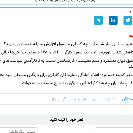
برای ذخیره در کلیپ برد، در باکس بالا کلیک کنید
در :
ط
غییرات قانون بازنشستگی؛ چه کسانی مشمول افزایش سابقه خدمت می‌شوند؟
تاب تورم» را نخورید؛ سفره کارگران با تورم ۱۲۸ درصدی خوراکی‌ها خالی شد!
یق میان دستمزد و سبدِ معیشت؛ کارشناسان نسبت به ناکارآمدیِ سیاست‌هایِ ح
ند
در کمیته دستمزد؛ اعلام آمادگی نمایندگان کارگری برای بازنگری مستقل سبد 
 پیمانکاران چه شد؟ / اعتراض کارگران به طرح «نصفه‌نیمه» دولت
ستگان
کارگر
دارو
شهرخبر
گرانی دارو
نظر خود را ثبت کنید