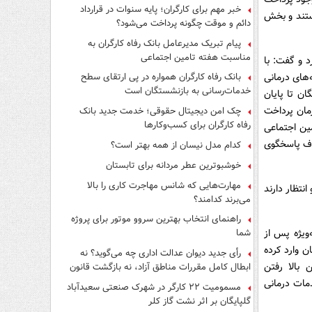
فرار از قانون چیست؟
خبر مهم برای کارگران؛ پایه سنوات در قرارداد
ستند و بخش
دائم و موقت چگونه پرداخت می‌شود؟
پیام تبریک مدیرعامل بانک رفاه کارگران به
مناسبت هفته تامین اجتماعی
د و گفت: با
های درمانی
بانک رفاه کارگران همواره در پی ارتقای سطح
خدمات‌رسانی به بازنشستگان است
ان تا پایان
مان پرداخت
چک امن دیجیتال حقوقی؛ خدمت جدید بانک
رفاه کارگران برای کسب‌وکارها
ین اجتماعی
اف پاسخگوی
کدام مدل نیسان از همه بهتر است؟
خوشبوترین عطر مردانه برای تابستان
مهارت‌هایی که شانس مهاجرت کاری را بالا
نتظار دارند
می‌برند کدامند؟
راهنمای انتخاب بهترین سروو موتور برای پروژه
‌ویژه پس از
شما
ن وارد کرده
رأی جدید دیوان عدالت اداری چه می‌گوید؟ نه
بالا رفتن
ابطال کامل مقررات مناطق آزاد، نه بازگشت قانون
کار
مات درمانی
مسمومیت ۲۲ کارگر در شهرک صنعتی سعیدآباد
گلپایگان بر اثر نشت گاز کلر