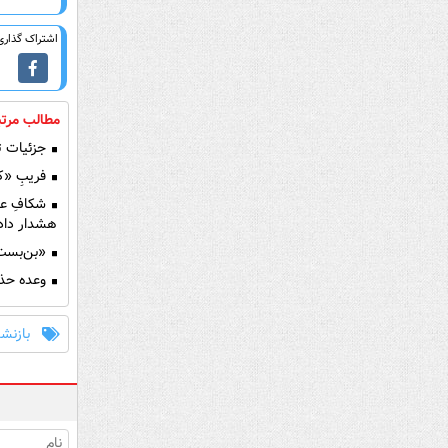
اشتراک گذاری 
مطالب مرتب
جزئیات ت
فریبِ «کاهش ش
شکافِ عم
هشدار داد
«بن‌بست 
وعده حذف
بازنش