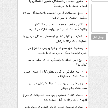
حقوق خرداد بازنشستگان تأمین اجتماعی با
احکام جدید واریز می‌شود؟
مبلغ تسهیلات قرض الحسنه بازنشستگان به ۶۰
میلیون تومان افزایش یافت
تلاش و تعهد مجموعه مدیران و کارکنان
پالایشگاه نفت امام خمینی(ره) شازند در تداوم
تولید در ایام جنگ رمضان، شایسته قدردانی است
شکوفایی ظرفیت‌های توسعه‌ای استان مرکزی با
ارسال نظر
حمایت بانک رفاه کارگران
وضعیت حق سنوات و عیدی پس از اخراج در
حین قرارداد؛ کارگران این نکات را بدانند
رایج‌ترین تخلفات رانندگی اطراف مراکز خرید
کدام‌اند؟
۱۰ تله حقوقی در قراردادهای کار؛ از بیمه اجباری
تا سفیدامضاء خطرناک
جایزه‌های میلیونی بانک رفاه کارگران در طی
مسابقات جام جهانی
مهلت افتتاح حساب و پرداخت تسهیلات در طرح
افق ۲ بانک رفاه کارگران تمدید شد
ثبت درخواست صدور کارت رفاهی در بانک رفاه