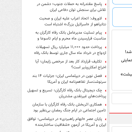
پاسخ مقتدرانه به حملات جنوب؛ دشمن در
تلاش برای سنجش توان دفاعی ایران
لاوروف: اتحاد اعراب علیه ایران و صحبت
نتانیاهو از «اسرائیل بزرگ» اشتباه است
پیام تسلیت مدیرعامل بانک رفاه کارگران به
مناسبت فرارسیدن ماه محرم و ایام تاسوعا و
عاشورای حسینی
پرداخت حدود ۱۱,۰۰۰ میلیارد ریال تسهیلات
ازدواج در خرداد ماه سال جاری توسط بانک رفاه
کارگران
مایتی
تکلیف قرارداد کار بعد از مرخصی زایمان؛ آیا
اخراج امکان‌پذیر است؟
معیشت»
فصل نوین در دیپلماسی ایران؛ جزئیات ۱۴ بند
سرنوشت‌ساز تفاهم‌نامه ایران و آمریکا
چک دیجیتال بانک رفاه کارگران؛ تسریع و تسهیل
پرداخت‌های غیرنقدی مشتریان
همکاری اثربخش بانک رفاه کارگران با سازمان
تامین اجتماعی در ایام جنگ رمضان بی‌نظیر بود
پایان عصرِ «ابهام راهبردی» در دیپلماسی؛ توافق
ایران و آمریکا در آزمونِ «شفافیتِ ساختارمند»