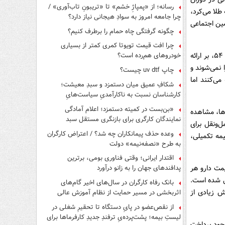
رسانه؛ از «پمپاژِ خشم» تا «تریبونِ تاب‌آوری» /
طلا می‌کرد،
چرا جامعه امروز به سوادِ هیجانی نیاز دارد؟
مین اجتماعی
چگونه گرفتگی چاه حمام را برطرف کنیم؟
چرا افت قیمت تویوتا کمری کمتر از بسیاری
وی افزود: این در حالی است که به‌صراحت در قوانین سازمان تأمین اجتماعی، از جمله ماده ۵۴، بر ارائه
خودروهای هم‌رده است؟
 نمی‌شوند و
چاپ uv dtf چیست؟
می‌کنند اما
شکافِ عمیق میان دستمزد و سبدِ معیشت؛
کارشناسان نسبت به ناکارآمدیِ سیاست‌هایِ
حمایتی هشدار دادند
«بن‌بست در کمیته دستمزد؛ اعلام آمادگی
رها، مشاهده
نمایندگان کارگری برای بازنگری مستقل سبد
‌ونقل برای
معیشت»
وعده حذف پیمانکاران چه شد؟ / اعتراض کارگران
یمه تکمیلی،
به طرح «نصفه‌نیمه» دولت
اقتدار ایرانی؛ وقتی فناوری بومی، برترین
یمت دارو هر
پدافندهای جهان را به زانو درآورد
یل شده است.
بانک رفاه کارگران در سال‌های اخیر گام‌های
ش زیادی از
اثربخشی در مسیر حمایت از نظام آموزش عالی
برداشته است
از نقص‌عضو در پایِ دستگاه تا تحقیرِ شغلی در
لیستِ بیمه؛ پشت‌پرده‌یِ ترفندِ جدیدِ کارفرماها برای
وجود پرداخت