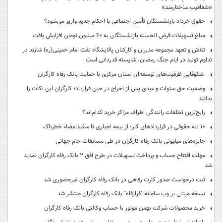
«شفافیتِ ساختارمند»
حقوق خرداد بازنشستگان تأمین اجتماعی با احکام جدید واریز می‌شود؟
مبلغ تسهیلات قرض الحسنه بازنشستگان به ۶۰ میلیون تومان افزایش یافت
تلاش و تعهد مجموعه مدیران و کارکنان پالایشگاه نفت امام خمینی(ره) شازند در
تداوم تولید در ایام جنگ رمضان، شایسته قدردانی است
شکوفایی ظرفیت‌های توسعه‌ای استان مرکزی با حمایت بانک رفاه کارگران
وضعیت حق سنوات و عیدی پس از اخراج در حین قرارداد؛ کارگران این نکات را
بدانند
رایج‌ترین تخلفات رانندگی اطراف مراکز خرید کدام‌اند؟
۱۰ تله حقوقی در قراردادهای کار؛ از بیمه اجباری تا سفیدامضاء خطرناک
جایزه‌های میلیونی بانک رفاه کارگران در طی مسابقات جام جهانی
مهلت افتتاح حساب و پرداخت تسهیلات در طرح افق ۲ بانک رفاه کارگران تمدید
شد
ثبت درخواست صدور کارت رفاهی در بانک رفاه کارگران غیرحضوری شد
نسخه مبتنی بر وب سامانه "فرارفاه" بانک رفاه کارگران منتشر شد
خرید محصولات شرکت بهمن موتور با حساب وکالتی بانک رفاه کارگران