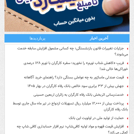
آخرین اخبار
پربازدیدها
جزئیات تغییرات قانون بازنشستگی؛ چه کسانی مشمول افزایش سابقه خدمت
می‌شوند؟
فریبِ «کاهش شتاب تورم» را نخورید؛ سفره کارگران با تورم ۱۲۸ درصدی
خوراکی‌ها خالی شد!
قیمت صندلی ماساژور به چه عواملی بستگی دارد؟ راهنمای خرید آگاهانه
جهش بیش از ۳۳ برابری سود خالص بانک رفاه کارگران در بهار ۱۴۰۵
خدمت‌رسانی اثربخش بانک رفاه کارگران به زائران اربعین حسینی
پرداخت بیش از ۱۲,۰۰۰ میلیارد ریال تسهیلات ازدواج در تیر ماه سال جاری توسط
بانک رفاه کارگران
حمایت از تولید ملی در اولویت این بانک
افزایش قیمت قهوه و مواد اولیه کافی‌شاپ؛ نرم افزار حسابداری کافی شاپ چه
کمکی می‌کند؟