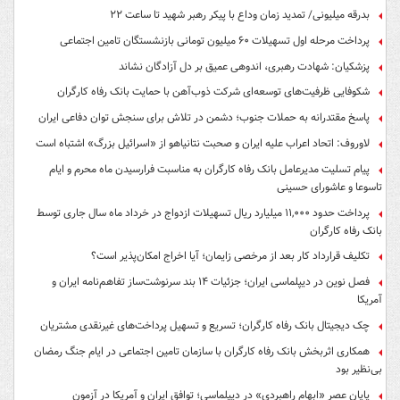
بدرقه میلیونی/ تمدید زمان وداع با پیکر رهبر شهید تا ساعت ۲۲
پرداخت مرحله اول تسهیلات ۶۰ میلیون تومانی بازنشستگان تامین اجتماعی
پزشکیان: شهادت رهبری، اندوهی عمیق بر دل آزادگان نشاند
شکوفایی ظرفیت‌های توسعه‌ای شرکت ذوب‌آهن با حمایت‌ بانک رفاه کارگران
پاسخ مقتدرانه به حملات جنوب؛ دشمن در تلاش برای سنجش توان دفاعی ایران
لاوروف: اتحاد اعراب علیه ایران و صحبت نتانیاهو از «اسرائیل بزرگ» اشتباه است
پیام تسلیت مدیرعامل بانک رفاه کارگران به مناسبت فرارسیدن ماه محرم و ایام
تاسوعا و عاشورای حسینی
پرداخت حدود ۱۱,۰۰۰ میلیارد ریال تسهیلات ازدواج در خرداد ماه سال جاری توسط
بانک رفاه کارگران
تکلیف قرارداد کار بعد از مرخصی زایمان؛ آیا اخراج امکان‌پذیر است؟
فصل نوین در دیپلماسی ایران؛ جزئیات ۱۴ بند سرنوشت‌ساز تفاهم‌نامه ایران و
آمریکا
چک دیجیتال بانک رفاه کارگران؛ تسریع و تسهیل پرداخت‌های غیرنقدی مشتریان
همکاری اثربخش بانک رفاه کارگران با سازمان تامین اجتماعی در ایام جنگ رمضان
بی‌نظیر بود
پایان عصرِ «ابهام راهبردی» در دیپلماسی؛ توافق ایران و آمریکا در آزمونِ