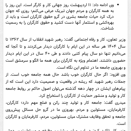
وی ادامه داد: ۱۱ اردیبهشت روز جهانی کار و کارگر است. این روز را
به همه کارگران و مردم جهان تبریک عرض می‌کنم؛ روزی که جهان
درک کرد حیات جامعه بشری در گرو حقوق کارگران است و باید از
بهره‌کشی و استثمار آنها دست کشید و حقوق کارگران را به رسمیت
شناخت.
وزیر تعاون، کار و رفاه اجتماعی گفت: رهبر شهید انقلاب از سال ۱۳۶۲ تا
سال ۱۴۰۴ هر ساله در این ایام با کارگران دیدار می‌کردند و تا آنجا که
می‌دانیم تنها دو سال پیام کتبی دادند و طی ۴۰ سال در این ایام دیدار
حضوری داشتند. اهتمام ویژه به کارگران برای همه ما الگو و سرمشق است
و بهروزی جامعه ما در تداوم این نگاه است.
وی افزود: اگر حال کارگران خوب باشد حال همه جامعه خوب است. از
جملات رهبر شهید که ریشه در واقعیت و صمیمیت دارد این است که از
پیام‌های ایشان در چهار دهه گذشته می‌توان اصول حاکم بر روابط جامعه
کار و تولید و منشور حمایت از کارگران را استخراج کرد.
میدری گفت: جامعه کار و تولید چند رکن و ضلع مهم دارد؛ کارگران،
کارفرمایان، مسئولین و مردم. بهروزی ما در گرو حل مسائل پیش‌روی
جامعه و تحقق وظایف مشترک میان مسئولین، مردم، کارفرمایان و کارگران
است.
وزیر کار تاکید کرد: در این میان بیشترین وظیفه و مسئولیت بر دوش