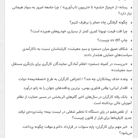
رسانه؛ از «پمپاژِ خشم» تا «تریبونِ تاب‌آوری» / چرا جامعه امروز به سوادِ هیجانی
نیاز دارد؟
چگونه گرفتگی چاه حمام را برطرف کنیم؟
چرا افت قیمت تویوتا کمری کمتر از بسیاری خودروهای هم‌رده است؟
چاپ uv dtf چیست؟
شکافِ عمیق میان دستمزد و سبدِ معیشت؛ کارشناسان نسبت به ناکارآمدیِ
سیاست‌هایِ حمایتی هشدار دادند
«بن‌بست در کمیته دستمزد؛ اعلام آمادگی نمایندگان کارگری برای بازنگری مستقل
سبد معیشت»
وعده حذف پیمانکاران چه شد؟ / اعتراض کارگران به طرح «نصفه‌نیمه» دولت
اقتدار ایرانی؛ وقتی فناوری بومی، برترین پدافندهای جهان را به زانو درآورد
بانک رفاه کارگران در سال‌های اخیر گام‌های اثربخشی در مسیر حمایت از نظام
آموزش عالی برداشته است
از نقص‌عضو در پایِ دستگاه تا تحقیرِ شغلی در لیستِ بیمه؛ پشت‌پرده‌یِ ترفندِ
جدیدِ کارفرماها برای فرار از قانون چیست؟
خبر مهم برای کارگران؛ پایه سنوات در قرارداد دائم و موقت چگونه پرداخت
می‌شود؟