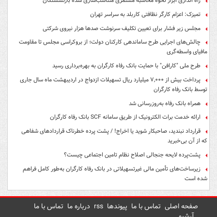
راه اندازی ابزار نحوه محاسبه مستمری متناسب‌سازی شده بازنشستگان
تمیزک: اعزام کارگر نظافتی کاربلد به سراسر تهران
مجلس زیر فشار برای تعیین تکلیف سرنوشت صدها هزار نیروی شرکتی
چالش‌های اجرایی طرح ساماندهی کارکنان دولت؛ از بروکراسی مجلس تا مقاومت
مافیای واسطه‌گری
طرح ملی "کارافن" با حمایت بانک رفاه کارگران به بهره‌برداری رسید
پرداخت بیش از ۷,۰۰۰ میلیارد ریال تسهیلات ازدواج در اردیبهشت ماه سال جاری
توسط بانک رفاه کارگران
همراه بانک رفاه به‌روزرسانی شد
ارائه خدمت برات الکترونیک از طریق سامانه SCF بانک رفاه کارگران
قرارداد نبندید، صاحبکار شوید یا اخراج! / پشت پرده خطرناک قراردادهای شفاهی
که از آن بی‌خبرید
پشت‌پرده لایحه جنجالی اصلاح نظام تامین اجتماعی چیست؟
زیرساخت‌های تأمین مالی غیرتسهیلاتی در بانک رفاه کارگران به‌طور کامل فراهم
شده است
صفحه اصلی
تماس با ما
پیوندها
rss
درباره ما
تماس با ما
آرشیو