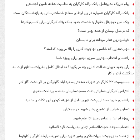
پیام تبریک مدیرعامل بانک رفاه کارگران به مناسبت هفته تامین اجتماعی
بانک رفاه کارگران همواره در پی ارتقای سطح خدمات‌رسانی به بازنشستگان است
چک امن دیجیتال حقوقی؛ خدمت جدید بانک رفاه کارگران برای کسب‌وکارها
کدام مدل نیسان از همه بهتر است؟
خوشبوترین عطر مردانه برای تابستان
مهارت‌هایی که شانس مهاجرت کاری را بالا می‌برند کدامند؟
راهنمای انتخاب بهترین سروو موتور برای پروژه شما
رأی جدید دیوان عدالت اداری چه می‌گوید؟ نه ابطال کامل مقررات مناطق آزاد، نه
بازگشت قانون کار
مسمومیت ۲۲ کارگر در شهرک صنعتی سعیدآباد گلپایگان بر اثر نشت گاز کلر
اعتراض کارگران عملیاتی نفت مسجدسلیمان به عدم پرداخت حقوق
راهنمای خرید صندلی پشت توری؛ قبل از هزینه کردن این نکات را بدانید
تصاویر هوایی از تشییع رهبر شهید در جمکران
پروژه ایران: از عباس میرزا تا امام شهید
انتصاب مجدد حجت‌الاسلام اژه‌ای به ریاست قوه‌ قضائیه
از تضاد به زوجیت؛ میراث فکری رهبر شهید برای تعریف رابطه کارگر و کارفرما