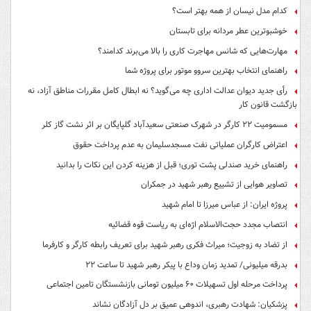
کدام مدل نیسان از همه بهتر است؟
خوشبوترین عطر مردانه برای تابستان
مهارت‌هایی که شانس مهاجرت کاری را بالا می‌برند کدامند؟
راهنمای انتخاب بهترین سروو موتور برای پروژه شما
رأی جدید دیوان عدالت اداری چه می‌گوید؟ نه ابطال کامل مقررات مناطق آزاد، نه
بازگشت قانون کار
مسمومیت ۲۲ کارگر در شهرک صنعتی سعیدآباد گلپایگان بر اثر نشت گاز کلر
اعتراض کارگران عملیاتی نفت مسجدسلیمان به عدم پرداخت حقوق
راهنمای خرید صندلی پشت توری؛ قبل از هزینه کردن این نکات را بدانید
تصاویر هوایی از تشییع رهبر شهید در جمکران
پروژه ایران: از عباس میرزا تا امام شهید
انتصاب مجدد حجت‌الاسلام اژه‌ای به ریاست قوه‌ قضائیه
از تضاد به زوجیت؛ میراث فکری رهبر شهید برای تعریف رابطه کارگر و کارفرما
بدرقه میلیونی/ تمدید زمان وداع با پیکر رهبر شهید تا ساعت ۲۲
پرداخت مرحله اول تسهیلات ۶۰ میلیون تومانی بازنشستگان تامین اجتماعی
پزشکیان: شهادت رهبری، اندوهی عمیق بر دل آزادگان نشاند