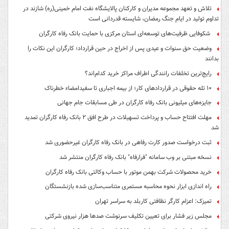
تلاش و تعهد مجموعه مدیران و کارکنان پالایشگاه نفت امام خمینی(ره) شازند در
تداوم تولید در ایام جنگ رمضان، شایسته قدردانی است
شکوفایی ظرفیت‌های توسعه‌ای استان مرکزی با حمایت بانک رفاه کارگران
وضعیت حق سنوات و عیدی پس از اخراج در حین قرارداد؛ کارگران این نکات را
بدانند
رایج‌ترین تخلفات رانندگی اطراف مراکز خرید کدام‌اند؟
۱۰ تله حقوقی در قراردادهای کار؛ از بیمه اجباری تا سفیدامضاء خطرناک
جایزه‌های میلیونی بانک رفاه کارگران در طی مسابقات جام جهانی
مهلت افتتاح حساب و پرداخت تسهیلات در طرح افق ۲ بانک رفاه کارگران تمدید
شد
ثبت درخواست صدور کارت رفاهی در بانک رفاه کارگران غیرحضوری شد
نسخه مبتنی بر وب سامانه "فرارفاه" بانک رفاه کارگران منتشر شد
خرید محصولات شرکت بهمن موتور با حساب وکالتی بانک رفاه کارگران
راه اندازی ابزار نحوه محاسبه مستمری متناسب‌سازی شده بازنشستگان
تمیزک: اعزام کارگر نظافتی کاربلد به سراسر تهران
مجلس زیر فشار برای تعیین تکلیف سرنوشت صدها هزار نیروی شرکتی