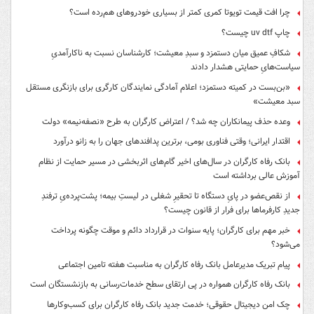
چرا افت قیمت تویوتا کمری کمتر از بسیاری خودروهای هم‌رده است؟
چاپ uv dtf چیست؟
شکافِ عمیق میان دستمزد و سبدِ معیشت؛ کارشناسان نسبت به ناکارآمدیِ
سیاست‌هایِ حمایتی هشدار دادند
«بن‌بست در کمیته دستمزد؛ اعلام آمادگی نمایندگان کارگری برای بازنگری مستقل
سبد معیشت»
وعده حذف پیمانکاران چه شد؟ / اعتراض کارگران به طرح «نصفه‌نیمه» دولت
اقتدار ایرانی؛ وقتی فناوری بومی، برترین پدافندهای جهان را به زانو درآورد
بانک رفاه کارگران در سال‌های اخیر گام‌های اثربخشی در مسیر حمایت از نظام
آموزش عالی برداشته است
از نقص‌عضو در پایِ دستگاه تا تحقیرِ شغلی در لیستِ بیمه؛ پشت‌پرده‌یِ ترفندِ
جدیدِ کارفرماها برای فرار از قانون چیست؟
خبر مهم برای کارگران؛ پایه سنوات در قرارداد دائم و موقت چگونه پرداخت
می‌شود؟
پیام تبریک مدیرعامل بانک رفاه کارگران به مناسبت هفته تامین اجتماعی
بانک رفاه کارگران همواره در پی ارتقای سطح خدمات‌رسانی به بازنشستگان است
چک امن دیجیتال حقوقی؛ خدمت جدید بانک رفاه کارگران برای کسب‌وکارها