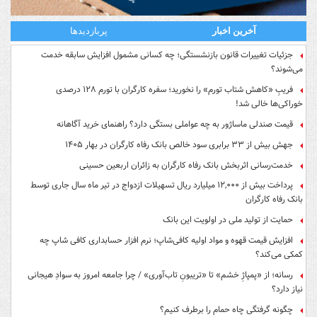
آخرین اخبار
پربازدیدها
جزئیات تغییرات قانون بازنشستگی؛ چه کسانی مشمول افزایش سابقه خدمت
می‌شوند؟
فریبِ «کاهش شتاب تورم» را نخورید؛ سفره کارگران با تورم ۱۲۸ درصدی
خوراکی‌ها خالی شد!
قیمت صندلی ماساژور به چه عواملی بستگی دارد؟ راهنمای خرید آگاهانه
جهش بیش از ۳۳ برابری سود خالص بانک رفاه کارگران در بهار ۱۴۰۵
خدمت‌رسانی اثربخش بانک رفاه کارگران به زائران اربعین حسینی
پرداخت بیش از ۱۲,۰۰۰ میلیارد ریال تسهیلات ازدواج در تیر ماه سال جاری توسط
بانک رفاه کارگران
حمایت از تولید ملی در اولویت این بانک
افزایش قیمت قهوه و مواد اولیه کافی‌شاپ؛ نرم افزار حسابداری کافی شاپ چه
کمکی می‌کند؟
رسانه؛ از «پمپاژِ خشم» تا «تریبونِ تاب‌آوری» / چرا جامعه امروز به سوادِ هیجانی
نیاز دارد؟
چگونه گرفتگی چاه حمام را برطرف کنیم؟