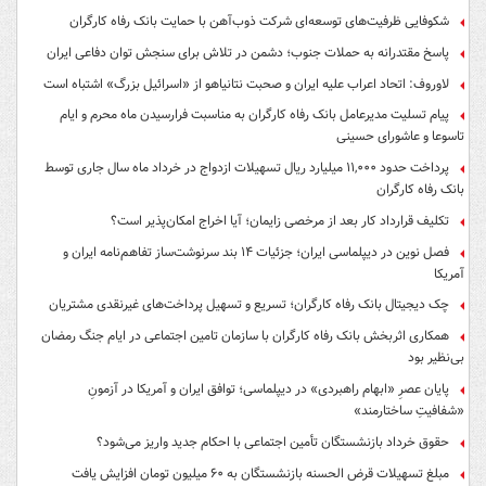
شکوفایی ظرفیت‌های توسعه‌ای شرکت ذوب‌آهن با حمایت‌ بانک رفاه کارگران
پاسخ مقتدرانه به حملات جنوب؛ دشمن در تلاش برای سنجش توان دفاعی ایران
لاوروف: اتحاد اعراب علیه ایران و صحبت نتانیاهو از «اسرائیل بزرگ» اشتباه است
پیام تسلیت مدیرعامل بانک رفاه کارگران به مناسبت فرارسیدن ماه محرم و ایام
تاسوعا و عاشورای حسینی
پرداخت حدود ۱۱,۰۰۰ میلیارد ریال تسهیلات ازدواج در خرداد ماه سال جاری توسط
بانک رفاه کارگران
تکلیف قرارداد کار بعد از مرخصی زایمان؛ آیا اخراج امکان‌پذیر است؟
فصل نوین در دیپلماسی ایران؛ جزئیات ۱۴ بند سرنوشت‌ساز تفاهم‌نامه ایران و
آمریکا
چک دیجیتال بانک رفاه کارگران؛ تسریع و تسهیل پرداخت‌های غیرنقدی مشتریان
همکاری اثربخش بانک رفاه کارگران با سازمان تامین اجتماعی در ایام جنگ رمضان
بی‌نظیر بود
پایان عصرِ «ابهام راهبردی» در دیپلماسی؛ توافق ایران و آمریکا در آزمونِ
«شفافیتِ ساختارمند»
حقوق خرداد بازنشستگان تأمین اجتماعی با احکام جدید واریز می‌شود؟
مبلغ تسهیلات قرض الحسنه بازنشستگان به ۶۰ میلیون تومان افزایش یافت