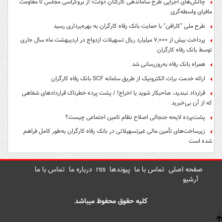
چالش‌های اجرایی طرح ساماندهی کارکنان دولت؛ از بروکراسی مجلس تا مقاومت
مافیای واسطه‌گری
طرح ملی "کارافن" با حمایت بانک رفاه کارگران به بهره‌برداری رسید
پرداخت بیش از ۷,۰۰۰ میلیارد ریال تسهیلات ازدواج در اردیبهشت ماه سال جاری
توسط بانک رفاه کارگران
همراه بانک رفاه به‌روزرسانی شد
ارائه خدمت برات الکترونیک از طریق سامانه SCF بانک رفاه کارگران
قرارداد نبندید، صاحبکار شوید یا اخراج! / پشت پرده خطرناک قراردادهای شفاهی
که از آن بی‌خبرید
پشت‌پرده لایحه جنجالی اصلاح نظام تامین اجتماعی چیست؟
زیرساخت‌های تأمین مالی غیرتسهیلاتی در بانک رفاه کارگران به‌طور کامل فراهم
شده است
صفحه اصلی
تماس با ما
پیوندها
rss
درباره ما
تماس با ما
آرشیو
کلیه حقوق محفوظ میباشد