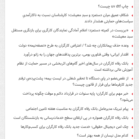
چاپ uv dtf چیست؟
شکافِ عمیق میان دستمزد و سبدِ معیشت؛ کارشناسان نسبت به ناکارآمدیِ
سیاست‌هایِ حمایتی هشدار دادند
«بن‌بست در کمیته دستمزد؛ اعلام آمادگی نمایندگان کارگری برای بازنگری مستقل
سبد معیشت»
وعده حذف پیمانکاران چه شد؟ / اعتراض کارگران به طرح «نصفه‌نیمه» دولت
اقتدار ایرانی؛ وقتی فناوری بومی، برترین پدافندهای جهان را به زانو درآورد
بانک رفاه کارگران در سال‌های اخیر گام‌های اثربخشی در مسیر حمایت از نظام
آموزش عالی برداشته است
از نقص‌عضو در پایِ دستگاه تا تحقیرِ شغلی در لیستِ بیمه؛ پشت‌پرده‌یِ ترفندِ
جدیدِ کارفرماها برای فرار از قانون چیست؟
خبر مهم برای کارگران؛ پایه سنوات در قرارداد دائم و موقت چگونه پرداخت
می‌شود؟
پیام تبریک مدیرعامل بانک رفاه کارگران به مناسبت هفته تامین اجتماعی
بانک رفاه کارگران همواره در پی ارتقای سطح خدمات‌رسانی به بازنشستگان است
چک امن دیجیتال حقوقی؛ خدمت جدید بانک رفاه کارگران برای کسب‌وکارها
کدام مدل نیسان از همه بهتر است؟