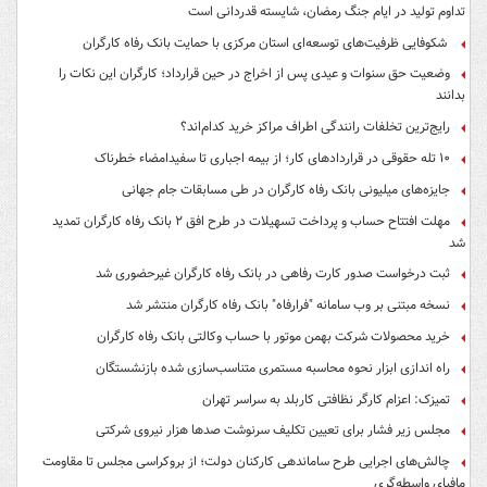
تداوم تولید در ایام جنگ رمضان، شایسته قدردانی است
شکوفایی ظرفیت‌های توسعه‌ای استان مرکزی با حمایت بانک رفاه کارگران
وضعیت حق سنوات و عیدی پس از اخراج در حین قرارداد؛ کارگران این نکات را
بدانند
رایج‌ترین تخلفات رانندگی اطراف مراکز خرید کدام‌اند؟
۱۰ تله حقوقی در قراردادهای کار؛ از بیمه اجباری تا سفیدامضاء خطرناک
جایزه‌های میلیونی بانک رفاه کارگران در طی مسابقات جام جهانی
مهلت افتتاح حساب و پرداخت تسهیلات در طرح افق ۲ بانک رفاه کارگران تمدید
شد
ثبت درخواست صدور کارت رفاهی در بانک رفاه کارگران غیرحضوری شد
نسخه مبتنی بر وب سامانه "فرارفاه" بانک رفاه کارگران منتشر شد
خرید محصولات شرکت بهمن موتور با حساب وکالتی بانک رفاه کارگران
راه اندازی ابزار نحوه محاسبه مستمری متناسب‌سازی شده بازنشستگان
تمیزک: اعزام کارگر نظافتی کاربلد به سراسر تهران
مجلس زیر فشار برای تعیین تکلیف سرنوشت صدها هزار نیروی شرکتی
چالش‌های اجرایی طرح ساماندهی کارکنان دولت؛ از بروکراسی مجلس تا مقاومت
مافیای واسطه‌گری