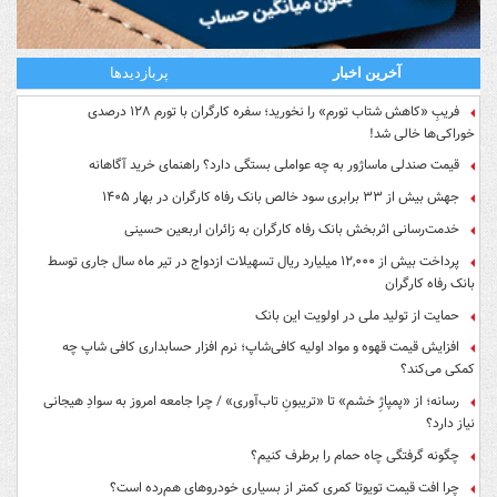
آخرین اخبار
پربازدیدها
فریبِ «کاهش شتاب تورم» را نخورید؛ سفره کارگران با تورم ۱۲۸ درصدی
خوراکی‌ها خالی شد!
قیمت صندلی ماساژور به چه عواملی بستگی دارد؟ راهنمای خرید آگاهانه
جهش بیش از ۳۳ برابری سود خالص بانک رفاه کارگران در بهار ۱۴۰۵
خدمت‌رسانی اثربخش بانک رفاه کارگران به زائران اربعین حسینی
پرداخت بیش از ۱۲,۰۰۰ میلیارد ریال تسهیلات ازدواج در تیر ماه سال جاری توسط
بانک رفاه کارگران
حمایت از تولید ملی در اولویت این بانک
افزایش قیمت قهوه و مواد اولیه کافی‌شاپ؛ نرم افزار حسابداری کافی شاپ چه
کمکی می‌کند؟
رسانه؛ از «پمپاژِ خشم» تا «تریبونِ تاب‌آوری» / چرا جامعه امروز به سوادِ هیجانی
نیاز دارد؟
چگونه گرفتگی چاه حمام را برطرف کنیم؟
چرا افت قیمت تویوتا کمری کمتر از بسیاری خودروهای هم‌رده است؟