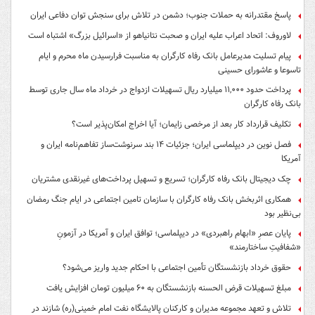
پاسخ مقتدرانه به حملات جنوب؛ دشمن در تلاش برای سنجش توان دفاعی ایران
لاوروف: اتحاد اعراب علیه ایران و صحبت نتانیاهو از «اسرائیل بزرگ» اشتباه است
پیام تسلیت مدیرعامل بانک رفاه کارگران به مناسبت فرارسیدن ماه محرم و ایام
تاسوعا و عاشورای حسینی
پرداخت حدود ۱۱,۰۰۰ میلیارد ریال تسهیلات ازدواج در خرداد ماه سال جاری توسط
بانک رفاه کارگران
تکلیف قرارداد کار بعد از مرخصی زایمان؛ آیا اخراج امکان‌پذیر است؟
فصل نوین در دیپلماسی ایران؛ جزئیات ۱۴ بند سرنوشت‌ساز تفاهم‌نامه ایران و
آمریکا
چک دیجیتال بانک رفاه کارگران؛ تسریع و تسهیل پرداخت‌های غیرنقدی مشتریان
همکاری اثربخش بانک رفاه کارگران با سازمان تامین اجتماعی در ایام جنگ رمضان
بی‌نظیر بود
پایان عصرِ «ابهام راهبردی» در دیپلماسی؛ توافق ایران و آمریکا در آزمونِ
«شفافیتِ ساختارمند»
حقوق خرداد بازنشستگان تأمین اجتماعی با احکام جدید واریز می‌شود؟
مبلغ تسهیلات قرض الحسنه بازنشستگان به ۶۰ میلیون تومان افزایش یافت
تلاش و تعهد مجموعه مدیران و کارکنان پالایشگاه نفت امام خمینی(ره) شازند در