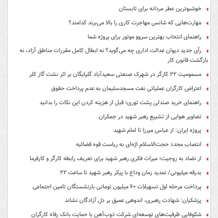
خوشبوترین عطر مردانه برای تابستان
مهارت‌هایی که شانس مهاجرت کاری را بالا می‌برند کدامند؟
راهنمای انتخاب بهترین سروو موتور برای پروژه شما
رأی جدید دیوان عدالت اداری چه می‌گوید؟ نه ابطال کامل مقررات مناطق آزاد، نه
بازگشت قانون کار
مسمومیت ۲۲ کارگر در شهرک صنعتی سعیدآباد گلپایگان بر اثر نشت گاز کلر
اعتراض کارگران عملیاتی نفت مسجدسلیمان به عدم پرداخت حقوق
راهنمای خرید صندلی پشت توری؛ قبل از هزینه کردن این نکات را بدانید
تصاویر هوایی از تشییع رهبر شهید در جمکران
پروژه ایران: از عباس میرزا تا امام شهید
انتصاب مجدد حجت‌الاسلام اژه‌ای به ریاست قوه‌ قضائیه
از تضاد به زوجیت؛ میراث فکری رهبر شهید برای تعریف رابطه کارگر و کارفرما
بدرقه میلیونی/ تمدید زمان وداع با پیکر رهبر شهید تا ساعت ۲۲
پرداخت مرحله اول تسهیلات ۶۰ میلیون تومانی بازنشستگان تامین اجتماعی
پزشکیان: شهادت رهبری، اندوهی عمیق بر دل آزادگان نشاند
شکوفایی ظرفیت‌های توسعه‌ای شرکت ذوب‌آهن با حمایت‌ بانک رفاه کارگران